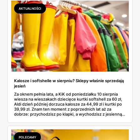
podróbki. Spisałam wszystko, czego się dowiedziałam —
łącznie z jedną wpadką, o której za chwilę.
AKTUALNOŚCI
Kalosze i softshelle w sierpniu? Sklepy właśnie sprzedają
jesień
Za oknem pełnia lata, a KiK od poniedziałku 10 sierpnia
wiesza na wieszakach dziecięce kurtki softshell za 60 zł,
Aldi dzień później dorzuca kalosze za 44,99 zł i kurtki po
39,99 zł. Znam ten moment z poprzednich lat aż za
dobrze: przychodzisz po klapki, a wychodzisz z jesienną
garderobą dla całej rodziny. Sprawdziłam, co dokładnie
pojawi się w gazetkach w przyszłym tygodniu i czy jest
sens kupować jesień, zanim skończą się wakacje.
POLECAMY