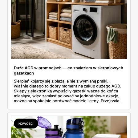
Duże AGD w promocjach — co znalazłam w sierpniowych
gazetkach
Sierpień kojarzy się z plażą, a nie z wymianą pralki. I
właśnie dlatego to dobry moment na zakup dużego AGD.
Sklepy z elektroniką wypuściły gazetki ważne do końca
miesiąca, więc zamiast polować na jednodniowe okazje,
można na spokojnie porównać modele i ceny. Przejrzałam
aktualne promocje AGD i RTV — poniżej wszystko, co
znalazłam, z cenami i terminami.
NOWOŚCI