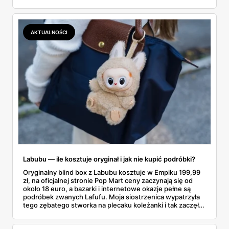
gazetce między dresami a wkrętarką. Padel to dziś
najszybciej rosnący sport w Polsce: kortów przybywa
lawinowo, a chętnych jeszcze szybciej. Sprawdziłam, co
dokładnie dostajemy za te pieniądze i komu taka rakieta
AKTUALNOŚCI
faktycznie wystarczy.
Labubu — ile kosztuje oryginał i jak nie kupić podróbki?
Oryginalny blind box z Labubu kosztuje w Empiku 199,99
zł, na oficjalnej stronie Pop Mart ceny zaczynają się od
około 18 euro, a bazarki i internetowe okazje pełne są
podróbek zwanych Lafufu. Moja siostrzenica wypatrzyła
tego zębatego stworka na plecaku koleżanki i tak zaczęło
się rodzinne śledztwo: co to właściwie jest, ile naprawdę
kosztuje i po czym poznać, że sprzedawca nie wciska nam