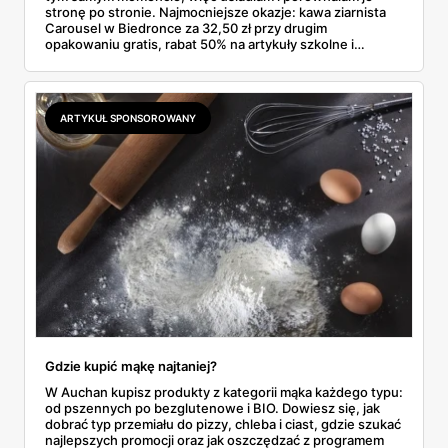
stronę po stronie. Najmocniejsze okazje: kawa ziarnista
Carousel w Biedronce za 32,50 zł przy drugim
opakowaniu gratis, rabat 50% na artykuły szkolne i
przemysłowe przy zakupie trzech sztuk oraz banany po
2,99 zł za kilogram, ale wyłącznie w sobotę z aplikacją. Aldi
odpowiada masłem za 2,99 zł. Werdykt w skrócie:
najwięcej wyciśniesz z Biedronki, po świeże warzywa jedź
ARTYKUŁ SPONSOROWANY
do Aldi.
Gdzie kupić mąkę najtaniej?
W Auchan kupisz produkty z kategorii mąka każdego typu:
od pszennych po bezglutenowe i BIO. Dowiesz się, jak
dobrać typ przemiału do pizzy, chleba i ciast, gdzie szukać
najlepszych promocji oraz jak oszczędzać z programem