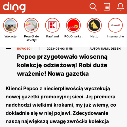
Wakacje
Powrót do
Kaufland
POLOmarket
Netto
Intermarche
szkoły!
NOWOŚCI
|
2023-03-03 11:58
AUTOR: KAMIL DĘBSKI
Pepco przygotowało wiosenną
kolekcję odzieżową! Robi duże
wrażenie! Nowa gazetka
Klienci Pepco z niecierpliwością wyczekują
nowej gazetki promocyjnej sieci. Jej premiera
nadchodzi wielkimi krokami, my już wiemy, co
dokładnie się w niej pojawi. Zdecydowanie
naszą największą uwagę zwróciła kolekcja