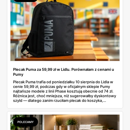
Plecak Puma za 59,99 zł w Lidlu. Porównałam z cenami u
Pumy
Plecak Puma trafia od poniedziałku 10 sierpnia do Lidla w
cenie 59,99 zł, podczas gdy w oficjalnym sklepie Pumy
najtańsze modele z linii Phase kosztują obecnie od 74 zł.
Różnica jest, choć mniejsza, niż sugerowałby dyskontowy
szyld — dlatego zanim rzuciłam plecak do koszyka,
rozłożyłam ceny na czynniki pierwsze. Poniżej cała
rozpiska: co dokładnie sprzedaje Lidl, ile kosztują
odpowiedniki u producenta i komu ten zakup naprawdę
się opłaci.
POLECAMY