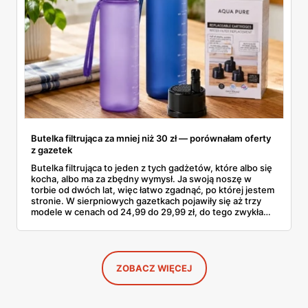
Butelka filtrująca za mniej niż 30 zł — porównałam oferty
z gazetek
Butelka filtrująca to jeden z tych gadżetów, które albo się
kocha, albo ma za zbędny wymysł. Ja swoją noszę w
torbie od dwóch lat, więc łatwo zgadnąć, po której jestem
stronie. W sierpniowych gazetkach pojawiły się aż trzy
modele w cenach od 24,99 do 29,99 zł, do tego zwykła
butelka za 14,99 zł dla nieprzekonanych. Sprawdziłam
wszystkie oferty i policzyłam, kiedy taki zakup faktycznie
się opłaca.
ZOBACZ WIĘCEJ