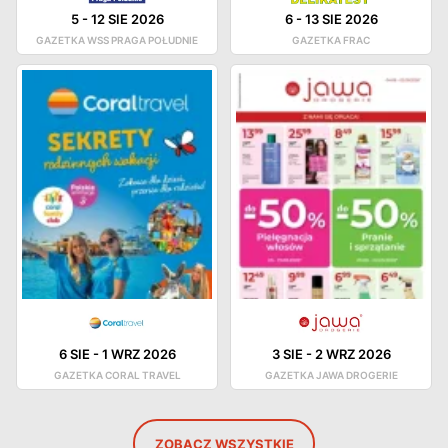
5
-
12 SIE 2026
6
-
13 SIE 2026
GAZETKA WSS PRAGA POŁUDNIE
GAZETKA FRAC
6 SIE
-
1 WRZ 2026
3 SIE
-
2 WRZ 2026
GAZETKA CORAL TRAVEL
GAZETKA JAWA DROGERIE
ZOBACZ WSZYSTKIE