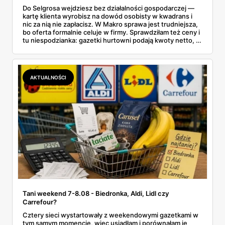
Do Selgrosa wejdziesz bez działalności gospodarczej —
kartę klienta wyrobisz na dowód osobisty w kwadrans i
nic za nią nie zapłacisz. W Makro sprawa jest trudniejsza,
bo oferta formalnie celuje w firmy. Sprawdziłam też ceny i
tu niespodzianka: gazetki hurtowni podają kwoty netto, a
przy kasie doliczany jest VAT. Co więcej, hurt wcale nie
zawsze wygrywa — ta sama kawa ziarnista kosztuje w
Makro ponad dwa razy więcej niż w weekendowej
promocji dyskontu.
AKTUALNOŚCI
Tani weekend 7-8.08 - Biedronka, Aldi, Lidl czy
Carrefour?
Cztery sieci wystartowały z weekendowymi gazetkami w
tym samym momencie, więc usiadłam i porównałam je