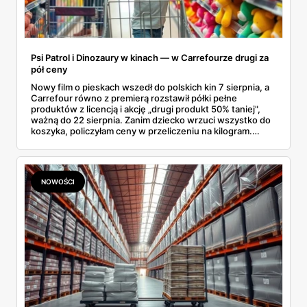
Psi Patrol i Dinozaury w kinach — w Carrefourze drugi za
pół ceny
Nowy film o pieskach wszedł do polskich kin 7 sierpnia, a
Carrefour równo z premierą rozstawił półki pełne
produktów z licencją i akcję „drugi produkt 50% taniej",
ważną do 22 sierpnia. Zanim dziecko wrzuci wszystko do
koszyka, policzyłam ceny w przeliczeniu na kilogram.
Wnioski? Krem orzechowy z paluszkami za 3,49 zł to
prawie 140 zł za kilogram, ale lody do mrożenia i rurki
waflowe bronią się nawet bez rabatu.
NOWOŚCI