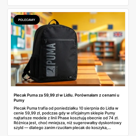
garderobą dla całej rodziny. Sprawdziłam, co dokładnie
pojawi się w gazetkach w przyszłym tygodniu i czy jest
sens kupować jesień, zanim skończą się wakacje.
POLECAMY
Plecak Puma za 59,99 zł w Lidlu. Porównałam z cenami u
Pumy
Plecak Puma trafia od poniedziałku 10 sierpnia do Lidla w
cenie 59,99 zł, podczas gdy w oficjalnym sklepie Pumy
najtańsze modele z linii Phase kosztują obecnie od 74 zł.
Różnica jest, choć mniejsza, niż sugerowałby dyskontowy
szyld — dlatego zanim rzuciłam plecak do koszyka,
rozłożyłam ceny na czynniki pierwsze. Poniżej cała