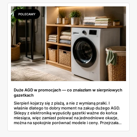
rozpiska: co dokładnie sprzedaje Lidl, ile kosztują
odpowiedniki u producenta i komu ten zakup naprawdę
się opłaci.
POLECAMY
Duże AGD w promocjach — co znalazłam w sierpniowych
gazetkach
Sierpień kojarzy się z plażą, a nie z wymianą pralki. I
właśnie dlatego to dobry moment na zakup dużego AGD.
Sklepy z elektroniką wypuściły gazetki ważne do końca
miesiąca, więc zamiast polować na jednodniowe okazje,
można na spokojnie porównać modele i ceny. Przejrzałam
aktualne promocje AGD i RTV — poniżej wszystko, co
znalazłam, z cenami i terminami.