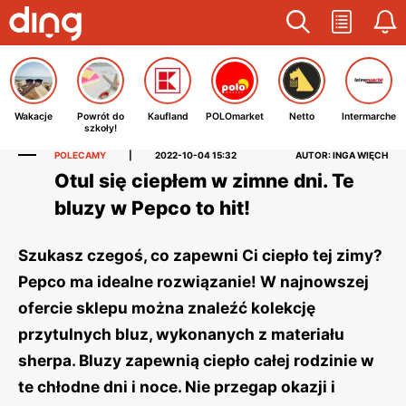
Wakacje
Powrót do
Kaufland
POLOmarket
Netto
Intermarche
szkoły!
POLECAMY
|
2022-10-04 15:32
AUTOR: INGA WIĘCH
Otul się ciepłem w zimne dni. Te
bluzy w Pepco to hit!
Szukasz czegoś, co zapewni Ci ciepło tej zimy?
Pepco ma idealne rozwiązanie! W najnowszej
ofercie sklepu można znaleźć kolekcję
przytulnych bluz, wykonanych z materiału
sherpa. Bluzy zapewnią ciepło całej rodzinie w
te chłodne dni i noce. Nie przegap okazji i