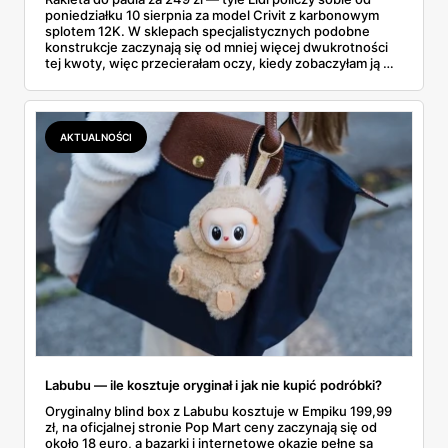
poniedziałku 10 sierpnia za model Crivit z karbonowym
splotem 12K. W sklepach specjalistycznych podobne
konstrukcje zaczynają się od mniej więcej dwukrotności
tej kwoty, więc przecierałam oczy, kiedy zobaczyłam ją w
gazetce między dresami a wkrętarką. Padel to dziś
najszybciej rosnący sport w Polsce: kortów przybywa
lawinowo, a chętnych jeszcze szybciej. Sprawdziłam, co
dokładnie dostajemy za te pieniądze i komu taka rakieta
AKTUALNOŚCI
faktycznie wystarczy.
Labubu — ile kosztuje oryginał i jak nie kupić podróbki?
Oryginalny blind box z Labubu kosztuje w Empiku 199,99
zł, na oficjalnej stronie Pop Mart ceny zaczynają się od
około 18 euro, a bazarki i internetowe okazje pełne są