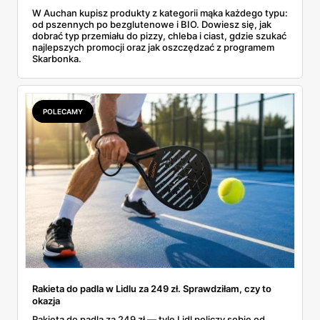
W Auchan kupisz produkty z kategorii mąka każdego typu:
od pszennych po bezglutenowe i BIO. Dowiesz się, jak
dobrać typ przemiału do pizzy, chleba i ciast, gdzie szukać
najlepszych promocji oraz jak oszczędzać z programem
Skarbonka.
POLECAMY
Rakieta do padla w Lidlu za 249 zł. Sprawdziłam, czy to
okazja
Rakieta do padla za 249 zł — tyle Lidl policzy sobie od