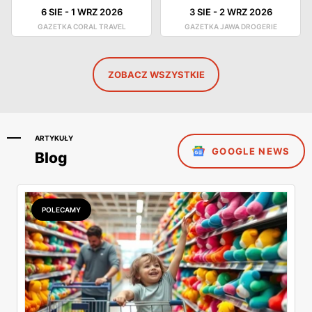
6 SIE
-
1 WRZ 2026
3 SIE
-
2 WRZ 2026
GAZETKA CORAL TRAVEL
GAZETKA JAWA DROGERIE
ZOBACZ WSZYSTKIE
ARTYKUŁY
GOOGLE NEWS
Blog
POLECAMY