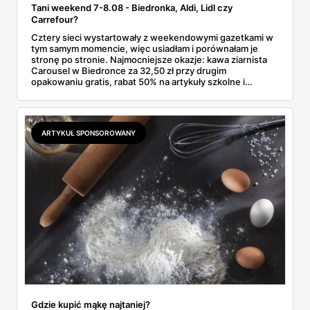
Tani weekend 7-8.08 - Biedronka, Aldi, Lidl czy
Carrefour?
Cztery sieci wystartowały z weekendowymi gazetkami w
tym samym momencie, więc usiadłam i porównałam je
stronę po stronie. Najmocniejsze okazje: kawa ziarnista
Carousel w Biedronce za 32,50 zł przy drugim
opakowaniu gratis, rabat 50% na artykuły szkolne i
przemysłowe przy zakupie trzech sztuk oraz banany po
2,99 zł za kilogram, ale wyłącznie w sobotę z aplikacją. Aldi
odpowiada masłem za 2,99 zł. Werdykt w skrócie:
najwięcej wyciśniesz z Biedronki, po świeże warzywa jedź
ARTYKUŁ SPONSOROWANY
do Aldi.
Gdzie kupić mąkę najtaniej?