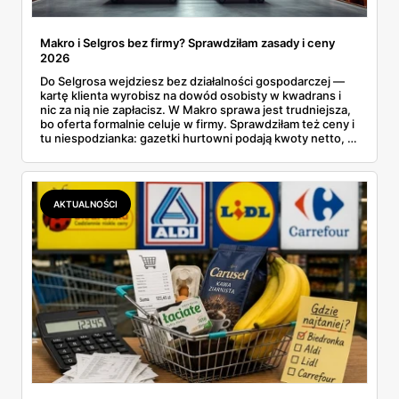
Makro i Selgros bez firmy? Sprawdziłam zasady i ceny
2026
Do Selgrosa wejdziesz bez działalności gospodarczej —
kartę klienta wyrobisz na dowód osobisty w kwadrans i
nic za nią nie zapłacisz. W Makro sprawa jest trudniejsza,
bo oferta formalnie celuje w firmy. Sprawdziłam też ceny i
tu niespodzianka: gazetki hurtowni podają kwoty netto, a
przy kasie doliczany jest VAT. Co więcej, hurt wcale nie
zawsze wygrywa — ta sama kawa ziarnista kosztuje w
Makro ponad dwa razy więcej niż w weekendowej
promocji dyskontu.
AKTUALNOŚCI