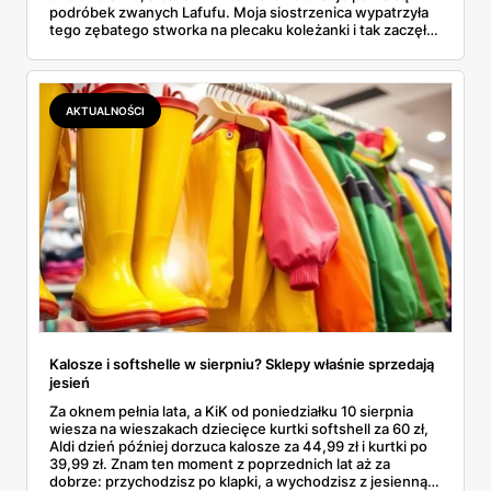
podróbek zwanych Lafufu. Moja siostrzenica wypatrzyła
tego zębatego stworka na plecaku koleżanki i tak zaczęło
się rodzinne śledztwo: co to właściwie jest, ile naprawdę
kosztuje i po czym poznać, że sprzedawca nie wciska nam
podróbki. Spisałam wszystko, czego się dowiedziałam —
łącznie z jedną wpadką, o której za chwilę.
AKTUALNOŚCI
Kalosze i softshelle w sierpniu? Sklepy właśnie sprzedają
jesień
Za oknem pełnia lata, a KiK od poniedziałku 10 sierpnia
wiesza na wieszakach dziecięce kurtki softshell za 60 zł,
Aldi dzień później dorzuca kalosze za 44,99 zł i kurtki po
39,99 zł. Znam ten moment z poprzednich lat aż za
dobrze: przychodzisz po klapki, a wychodzisz z jesienną