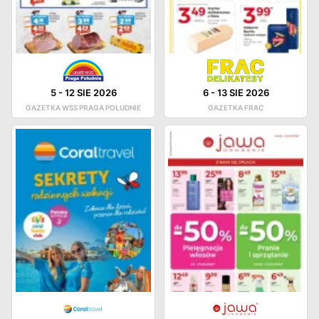
5
-
12 SIE 2026
6
-
13 SIE 2026
GAZETKA WSS PRAGA POŁUDNIE
GAZETKA FRAC