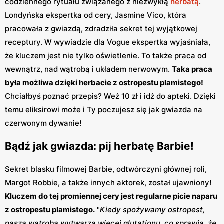
codziennego rytuału związanego z niezwykłą
herbatą
.
Londyńska ekspertka od cery, Jasmine Vico, która
pracowała z gwiazdą, zdradziła sekret tej wyjątkowej
receptury. W wywiadzie dla Vogue ekspertka wyjaśniała,
że kluczem jest nie tylko oświetlenie. To także praca od
wewnątrz, nad wątrobą i układem nerwowym.
Taka praca
była możliwa dzięki herbacie z ostropestu plamistego!
Chciałbyś poznać przepis? Weź 10 zł i idź do apteki. Dzięki
temu eliksirowi może i Ty poczujesz się jak gwiazda na
czerwonym dywanie!
Bądź jak gwiazda: pij herbatę Barbie!
Sekret blasku filmowej Barbie, odtwórczyni głównej roli,
Margot Robbie, a także innych aktorek, został ujawniony!
Kluczem do tej promiennej cery jest regularne picie naparu
z ostropestu plamistego.
"
Kiedy spożywamy ostropest,
nasza wątroba wytwarza więcej glutationu, co sprawia, że