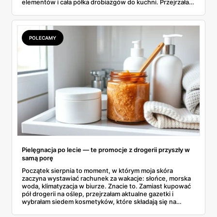
elementów i cała półka drobiazgów do kuchni. Przejrzałam
wszystkie strony i wybrałam to, po co sama ustawiłabym
się przy półce z samego rana.
POLECAMY
Pielęgnacja po lecie — te promocje z drogerii przyszły w
samą porę
Początek sierpnia to moment, w którym moja skóra
zaczyna wystawiać rachunek za wakacje: słońce, morska
woda, klimatyzacja w biurze. Znacie to. Zamiast kupować
pół drogerii na oślep, przejrzałam aktualne gazetki i
wybrałam siedem kosmetyków, które składają się na
sensowny plan regeneracji — od peelingu za 21,95 zł po
dermokosmetyki Vichy. Wszystkie ceny sprawdziłam w