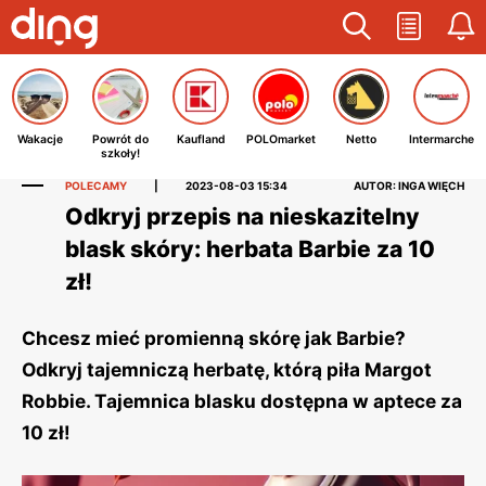
Wakacje
Powrót do
Kaufland
POLOmarket
Netto
Intermarche
szkoły!
POLECAMY
|
2023-08-03 15:34
AUTOR: INGA WIĘCH
Odkryj przepis na nieskazitelny
blask skóry: herbata Barbie za 10
zł!
Chcesz mieć promienną skórę jak Barbie?
Odkryj tajemniczą herbatę, którą piła Margot
Robbie. Tajemnica blasku dostępna w aptece za
10 zł!