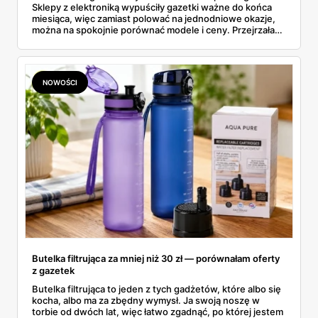
Sklepy z elektroniką wypuściły gazetki ważne do końca
miesiąca, więc zamiast polować na jednodniowe okazje,
można na spokojnie porównać modele i ceny. Przejrzałam
aktualne promocje AGD i RTV — poniżej wszystko, co
znalazłam, z cenami i terminami.
NOWOŚCI
Butelka filtrująca za mniej niż 30 zł — porównałam oferty
z gazetek
Butelka filtrująca to jeden z tych gadżetów, które albo się
kocha, albo ma za zbędny wymysł. Ja swoją noszę w
torbie od dwóch lat, więc łatwo zgadnąć, po której jestem