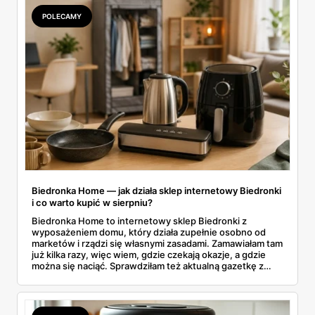
POLECAMY
Biedronka Home — jak działa sklep internetowy Biedronki
i co warto kupić w sierpniu?
Biedronka Home to internetowy sklep Biedronki z
wyposażeniem domu, który działa zupełnie osobno od
marketów i rządzi się własnymi zasadami. Zamawiałam tam
już kilka razy, więc wiem, gdzie czekają okazje, a gdzie
można się naciąć. Sprawdziłam też aktualną gazetkę z
domowymi produktami w zwykłych sklepach. Zebrałam
wszystko w jednym miejscu: jak zamawiać, ile trwa zwrot,
jakie kody rabatowe działają w sierpniu i które produkty
faktycznie warto włożyć do koszyka.