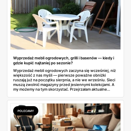
Wyprzedaż mebli ogrodowych, grilli i basenów — kiedy i
gdzie kupić najtaniej po sezonie?
Wyprzedaż mebli ogrodowych zaczyna się wcześniej, niż
większość z nas myśli — pierwsze poważne obniżki
ruszają już na początku sierpnia, a nie we wrześniu. Sieci
muszą zwolnić magazyny przed jesiennymi kolekcjami. A
my możemy na tym skorzystać. Przejrzałam aktualne
gazetki i zebrałam konkretne przeceny na krzesła, stoły,
leżaki, grille i baseny. Do tego podpowiadam, jak odróżnić
prawdziwą obniżkę od pozornej.
POLECAMY