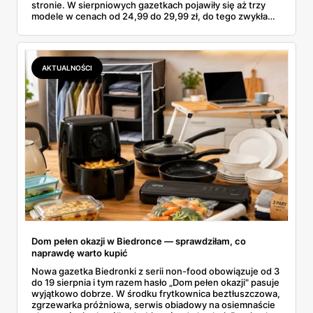
stronie. W sierpniowych gazetkach pojawiły się aż trzy
modele w cenach od 24,99 do 29,99 zł, do tego zwykła
butelka za 14,99 zł dla nieprzekonanych. Sprawdziłam
wszystkie oferty i policzyłam, kiedy taki zakup faktycznie
się opłaca.
AKTUALNOŚCI
Dom pełen okazji w Biedronce — sprawdziłam, co
naprawdę warto kupić
Nowa gazetka Biedronki z serii non-food obowiązuje od 3
do 19 sierpnia i tym razem hasło „Dom pełen okazji" pasuje
wyjątkowo dobrze. W środku frytkownica beztłuszczowa,
zgrzewarka próżniowa, serwis obiadowy na osiemnaście