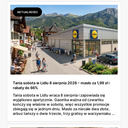
ofertach, terminy też.
AKTUALNOŚCI
Tania sobota w Lidlu 8 sierpnia 2026 – masło za 1,99 zł i
rabaty do 66%
Tania sobota w Lidlu wraca 8 sierpnia i zapowiada się
wyjątkowo apetycznie. Gazetka ważna od czwartku
kończy się właśnie w sobotę, więc wszystkie promocje
zbiegają się w jednym dniu. Masło za niecałe dwa złote,
arbuz tańszy o dwie trzecie, trzy gratisy w warzywniaku i
jedna oferta działająca wyłącznie w sobotę. Przejrzałam
całą sobotnią gazetkę Lidla strona po stronie i wybrałam
to, co naprawdę się opłaca.