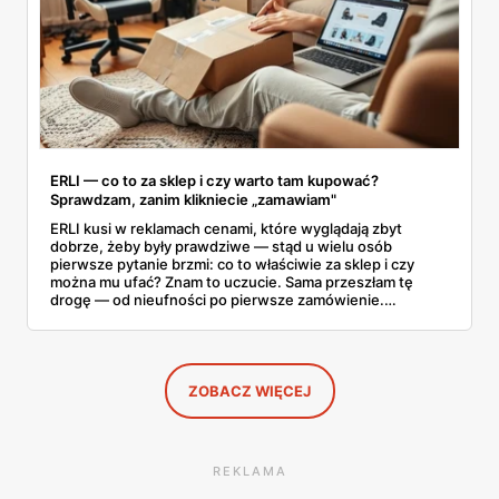
ERLI — co to za sklep i czy warto tam kupować?
Sprawdzam, zanim klikniecie „zamawiam"
ERLI kusi w reklamach cenami, które wyglądają zbyt
dobrze, żeby były prawdziwe — stąd u wielu osób
pierwsze pytanie brzmi: co to właściwie za sklep i czy
można mu ufać? Znam to uczucie. Sama przeszłam tę
drogę — od nieufności po pierwsze zamówienie.
Sprawdziłam, jak ta platforma działa, kto za nią stoi, co
mówią kupujący i co ciekawego jest tam teraz w promocji,
na początku sierpnia. Poniżej wszystko, co warto
wiedzieć przed pierwszym koszykiem.
ZOBACZ WIĘCEJ
REKLAMA