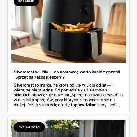
PORADNIK
Silvercrest w Lidlu — co naprawdę warto kupić z gazetki
„Sprzęt na każdą kieszeń"?
Silvercrest to marka, na którą poluję w Lidlu od lat — i
wiem, że nie ja jedna. Od poniedziałku 3 sierpnia w
sklepach obowiązuje gazetka „Sprzęt na każdą kieszeń", a
w niej kilka sprzętów, przy których zatrzymałam się na
dłużej. Przejrzałam całą ofertę i sprawdziłam ceny. Jeśli
zastanawiacie się, czy tegoroczny air fryer za 299 zł to
faktycznie okazja — poniżej znajdziecie odpowiedź.
Uwaga: promocja trwa tylko do 8 sierpnia.
AKTUALNOŚCI