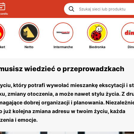
handlu
ket
Netto
Intermarche
Biedronka
Din
 musisz wiedzieć o przeprowadzkach
iu, który potrafi wywołać mieszankę ekscytacji i st
u, zmiany otoczenia, a może nawet stylu życia. Z dru
gające dobrej organizacji i planowania. Niezależnie
o już kolejna zmiana adresu w twoim życiu, każda
enia i emocje.