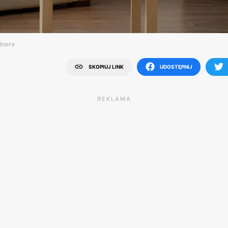
tnera
SKOPIUJ LINK
UDOSTĘPNIJ
REKLAMA