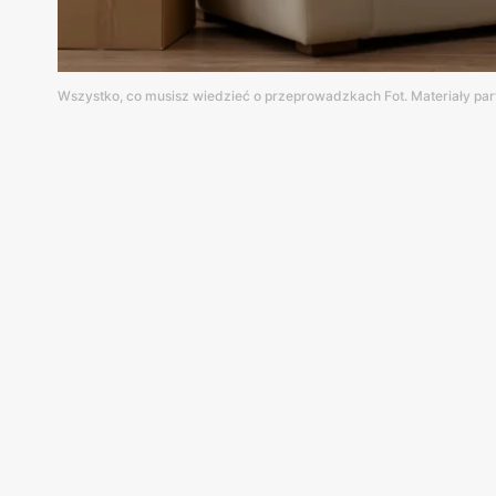
Wszystko, co musisz wiedzieć o przeprowadzkach Fot. Materiały par