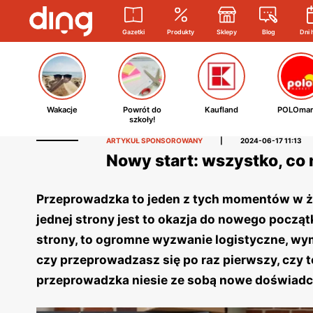
Gazetki
Produkty
Sklepy
Blog
Dni 
Wakacje
Powrót do
Kaufland
POLOmar
szkoły!
ARTYKUŁ SPONSOROWANY
|
2024-06-17 11:13
Nowy start: wszystko, co
Przeprowadzka to jeden z tych momentów w życ
jednej strony jest to okazja do nowego początk
strony, to ogromne wyzwanie logistyczne, wyma
czy przeprowadzasz się po raz pierwszy, czy t
przeprowadzka niesie ze sobą nowe doświadcz