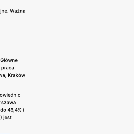
yjne. Ważna
. Główne
z praca
awa, Kraków
powiednio
arszawa
do 46,4% i
 jest