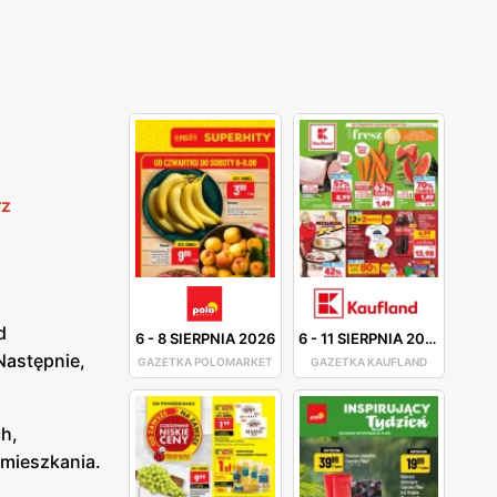
rz
d
6
-
8 SIERPNIA 2026
6
-
11 SIERPNIA 2026
Następnie,
GAZETKA POLOMARKET
GAZETKA KAUFLAND
ch,
mieszkania.