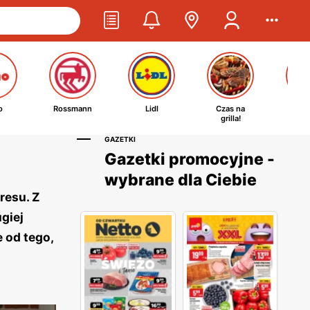
o
Rossmann
Lidl
Czas na
Ta
grilla!
kosm
GAZETKI
Gazetki promocyjne -
wybrane dla Ciebie
resu. Z
giej
 od tego,