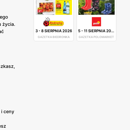
wego
 życia.
ać
3
-
8 SIERPNIA 2026
5
-
11 SIERPNIA 2026
GAZETKA BIEDRONKA
GAZETKA POLOMARKET
szkasz,
 i ceny
esz