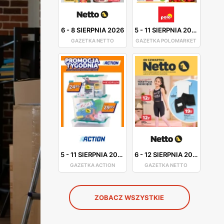
6
-
8 SIERPNIA 2026
5
-
11 SIERPNIA 2026
GAZETKA NETTO
GAZETKA POLOMARKET
5
-
11 SIERPNIA 2026
6
-
12 SIERPNIA 2026
GAZETKA ACTION
GAZETKA NETTO
ZOBACZ WSZYSTKIE