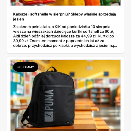
Kalosze i softshelle w sierpniu? Sklepy właśnie sprzedają
jesień
Za oknem pełnia lata, a KiK od poniedziałku 10 sierpnia
wiesza na wieszakach dziecięce kurtki softshell za 60 zł,
Aldi dzień później dorzuca kalosze za 44,99 zł i kurtki po
39,99 zł. Znam ten moment z poprzednich lat aż za
dobrze: przychodzisz po klapki, a wychodzisz z jesienną
garderobą dla całej rodziny. Sprawdziłam, co dokładnie
pojawi się w gazetkach w przyszłym tygodniu i czy jest
sens kupować jesień, zanim skończą się wakacje.
POLECAMY