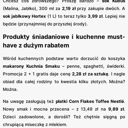
Chcesz coś zdrowszego? Proszę bardzo –
sok Kubuś
(Malina, Jabłko), 300 ml za
2,19 zł
przy zakupie dwóch. A
sok jabłkowy Hortex
(1 L) to teraz tylko
3,99 zł
. Lepiej nie
będzie (przynajmniej do przyszłej środy).
Produkty śniadaniowe i kuchenne must-
have z dużym rabatem
Wśród kuchennych podstaw warto dorzucić do koszyka
makarony Kuchnia Smaku
– penne, spaghetti, świderki.
Promocja 2 + 1 gratis daje cenę
2,28 zł za sztukę
. I nagle
obiad dla całej rodziny to kwestia kilku złotych. Można?
Można.
Na uwagę zasługują też
płatki Corn Flakes Toffee Nestlé
.
Nowy smak i mocna przecena – z 13,49 zł na
9,89 zł
.
Dzieci zadowolone, a dorośli? Też chętnie sięgną po
chrupiącą miseczkę z mlekiem.