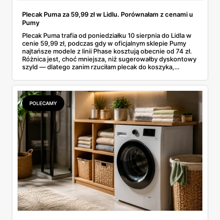
Plecak Puma za 59,99 zł w Lidlu. Porównałam z cenami u
Pumy
Plecak Puma trafia od poniedziałku 10 sierpnia do Lidla w
cenie 59,99 zł, podczas gdy w oficjalnym sklepie Pumy
najtańsze modele z linii Phase kosztują obecnie od 74 zł.
Różnica jest, choć mniejsza, niż sugerowałby dyskontowy
szyld — dlatego zanim rzuciłam plecak do koszyka,
rozłożyłam ceny na czynniki pierwsze. Poniżej cała
rozpiska: co dokładnie sprzedaje Lidl, ile kosztują
odpowiedniki u producenta i komu ten zakup naprawdę
się opłaci.
POLECAMY