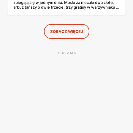
zbiegają się w jednym dniu. Masło za niecałe dwa złote,
arbuz tańszy o dwie trzecie, trzy gratisy w warzywniaku i
jedna oferta działająca wyłącznie w sobotę. Przejrzałam
całą sobotnią gazetkę Lidla strona po stronie i wybrałam
to, co naprawdę się opłaca.
ZOBACZ WIĘCEJ
REKLAMA