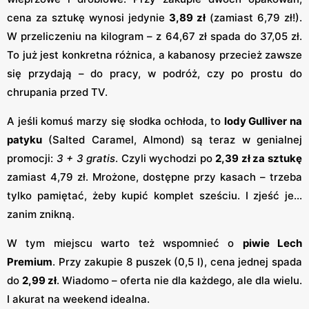
cena za sztukę wynosi jedynie
3,89 zł
(zamiast 6,79 zł!).
W przeliczeniu na kilogram – z 64,67 zł spada do 37,05 zł.
To już jest konkretna różnica, a kabanosy przecież zawsze
się przydają – do pracy, w podróż, czy po prostu do
chrupania przed TV.
A jeśli komuś marzy się słodka ochłoda, to
lody Gulliver na
patyku
(Salted Caramel, Almond) są teraz w genialnej
promocji:
3 + 3 gratis
. Czyli wychodzi po
2,39 zł za sztukę
zamiast 4,79 zł. Mrożone, dostępne przy kasach – trzeba
tylko pamiętać, żeby kupić komplet sześciu. I zjeść je...
zanim znikną.
W tym miejscu warto też wspomnieć o
piwie Lech
Premium
. Przy zakupie 8 puszek (0,5 l), cena jednej spada
do
2,99 zł
. Wiadomo – oferta nie dla każdego, ale dla wielu.
I akurat na weekend idealna.