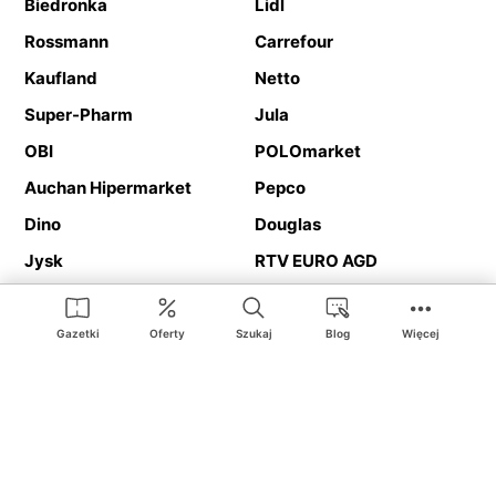
Biedronka
Lidl
Rossmann
Carrefour
Kaufland
Netto
Super-Pharm
Jula
OBI
POLOmarket
Auchan Hipermarket
Pepco
Dino
Douglas
Jysk
RTV EURO AGD
Action
Media Expert
Deichmann
Media Markt
Gazetki
Oferty
Szukaj
Blog
Więcej
Ding.pl to serwis internetowy prezentujący
gazetki promocyjne
oraz
katalogi
sklepów i dużych sieci handlowych. Dzięki
geolokalizacji otrzymasz przede wszystkim oferty sklepów, z
Twojego bliskiego otoczenia. Dodatkowo na stronie znajdziesz
adresy sklepów, więc w trakcie podróży bez problemu trafisz do
ulubionego sklepu.