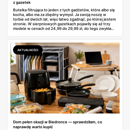
z gazetek
Butelka filtrująca to jeden z tych gadżetów, które albo się
kocha, albo ma za zbędny wymysł. Ja swoją noszę w
torbie od dwóch lat, więc łatwo zgadnąć, po której jestem
stronie. W sierpniowych gazetkach pojawiły się aż trzy
modele w cenach od 24,99 do 29,99 zł, do tego zwykła
butelka za 14,99 zł dla nieprzekonanych. Sprawdziłam
wszystkie oferty i policzyłam, kiedy taki zakup faktycznie
się opłaca.
AKTUALNOŚCI
Dom pełen okazji w Biedronce — sprawdziłam, co
naprawdę warto kupić