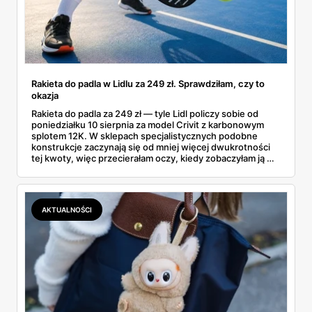
Rakieta do padla w Lidlu za 249 zł. Sprawdziłam, czy to
okazja
Rakieta do padla za 249 zł — tyle Lidl policzy sobie od
poniedziałku 10 sierpnia za model Crivit z karbonowym
splotem 12K. W sklepach specjalistycznych podobne
konstrukcje zaczynają się od mniej więcej dwukrotności
tej kwoty, więc przecierałam oczy, kiedy zobaczyłam ją w
gazetce między dresami a wkrętarką. Padel to dziś
najszybciej rosnący sport w Polsce: kortów przybywa
lawinowo, a chętnych jeszcze szybciej. Sprawdziłam, co
dokładnie dostajemy za te pieniądze i komu taka rakieta
AKTUALNOŚCI
faktycznie wystarczy.