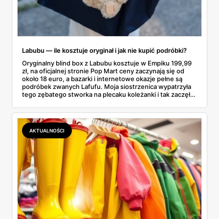
Labubu — ile kosztuje oryginał i jak nie kupić podróbki?
Oryginalny blind box z Labubu kosztuje w Empiku 199,99
zł, na oficjalnej stronie Pop Mart ceny zaczynają się od
około 18 euro, a bazarki i internetowe okazje pełne są
podróbek zwanych Lafufu. Moja siostrzenica wypatrzyła
tego zębatego stworka na plecaku koleżanki i tak zaczęło
się rodzinne śledztwo: co to właściwie jest, ile naprawdę
kosztuje i po czym poznać, że sprzedawca nie wciska nam
podróbki. Spisałam wszystko, czego się dowiedziałam —
łącznie z jedną wpadką, o której za chwilę.
AKTUALNOŚCI