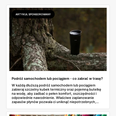
ARTYKUŁ SPONSOROWANY
Podróż samochodem lub pociągiem - co zabrać w trasę?
W każdą dłuższą podróż samochodem lub pociągiem
zabieraj szczelny kubek termiczny oraz pojemną butelkę
na wodę, aby zadbać o pełen komfort, oszczędności i
odpowiednie nawodnienie. Właściwe zaplanowanie
zapasów płynów pozwala ci uniknąć niepotrzebnych,
drogich postojów na stacjach benzynowych czy
kupowania przepłaconych napojów w wagonach
restauracyjnych. Połączenie funkcji, jakie oferuje dobrze