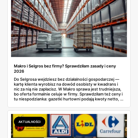
Makro i Selgros bez firmy? Sprawdziłam zasady i ceny
2026
Do Selgrosa wejdziesz bez działalności gospodarczej —
kartę klienta wyrobisz na dowód osobisty w kwadrans i
nic za nią nie zapłacisz. W Makro sprawa jest trudniejsza,
bo oferta formalnie celuje w firmy. Sprawdziłam też ceny i
tu niespodzianka: gazetki hurtowni podają kwoty netto, a
przy kasie doliczany jest VAT. Co więcej, hurt wcale nie
zawsze wygrywa — ta sama kawa ziarnista kosztuje w
Makro ponad dwa razy więcej niż w weekendowej
promocji dyskontu.
AKTUALNOŚCI