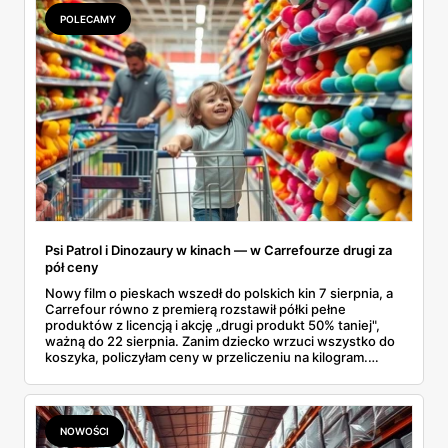
izolujący kubek termiczny z gorącą kawą oraz niezawodna
POLECAMY
butelka na wodę, tworzy idealny, podróżny zestaw. Dzięki
niemu wielogodzinne przemieszczanie się z miejsca na
miejsce staje się znacznie przyjemniejsze, a my zyskujemy
pewność, że nasze ulubione napoje są zawsze pod ręką.
Psi Patrol i Dinozaury w kinach — w Carrefourze drugi za
pół ceny
Nowy film o pieskach wszedł do polskich kin 7 sierpnia, a
Carrefour równo z premierą rozstawił półki pełne
produktów z licencją i akcję „drugi produkt 50% taniej",
ważną do 22 sierpnia. Zanim dziecko wrzuci wszystko do
koszyka, policzyłam ceny w przeliczeniu na kilogram.
Wnioski? Krem orzechowy z paluszkami za 3,49 zł to
prawie 140 zł za kilogram, ale lody do mrożenia i rurki
waflowe bronią się nawet bez rabatu.
NOWOŚCI