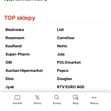
TOP sklepy
Biedronka
Lidl
Rossmann
Carrefour
Kaufland
Netto
Super-Pharm
Jula
OBI
POLOmarket
Auchan Hipermarket
Pepco
Dino
Douglas
Jysk
RTV EURO AGD
Action
Media Expert
Deichmann
Media Markt
Gazetki
Oferty
Szukaj
Blog
Więcej