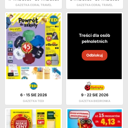
GAZETKA CORAL TRAVEL
GAZETKA CORAL TRAVEL
Treści dla osób
pełnoletnich
Odblokuj
6
-
15 SIE 2026
9
-
22 SIE 2026
GAZETKA TEDI
GAZETKA BIEDRONKA