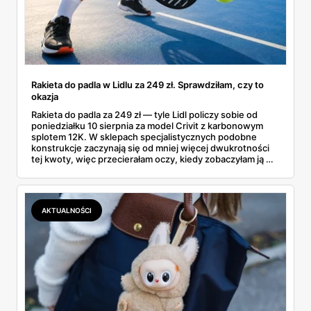
Rakieta do padla w Lidlu za 249 zł. Sprawdziłam, czy to
okazja
Rakieta do padla za 249 zł — tyle Lidl policzy sobie od
poniedziałku 10 sierpnia za model Crivit z karbonowym
splotem 12K. W sklepach specjalistycznych podobne
konstrukcje zaczynają się od mniej więcej dwukrotności
tej kwoty, więc przecierałam oczy, kiedy zobaczyłam ją w
gazetce między dresami a wkrętarką. Padel to dziś
najszybciej rosnący sport w Polsce: kortów przybywa
lawinowo, a chętnych jeszcze szybciej. Sprawdziłam, co
dokładnie dostajemy za te pieniądze i komu taka rakieta
AKTUALNOŚCI
faktycznie wystarczy.