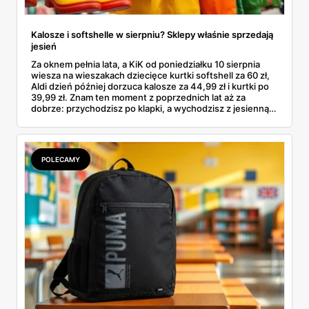
Kalosze i softshelle w sierpniu? Sklepy właśnie sprzedają
jesień
Za oknem pełnia lata, a KiK od poniedziałku 10 sierpnia
wiesza na wieszakach dziecięce kurtki softshell za 60 zł,
Aldi dzień później dorzuca kalosze za 44,99 zł i kurtki po
39,99 zł. Znam ten moment z poprzednich lat aż za
dobrze: przychodzisz po klapki, a wychodzisz z jesienną
garderobą dla całej rodziny. Sprawdziłam, co dokładnie
pojawi się w gazetkach w przyszłym tygodniu i czy jest
sens kupować jesień, zanim skończą się wakacje.
POLECAMY