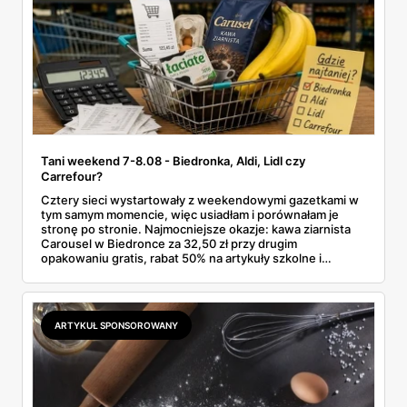
Tani weekend 7-8.08 - Biedronka, Aldi, Lidl czy
Carrefour?
Cztery sieci wystartowały z weekendowymi gazetkami w
tym samym momencie, więc usiadłam i porównałam je
stronę po stronie. Najmocniejsze okazje: kawa ziarnista
Carousel w Biedronce za 32,50 zł przy drugim
opakowaniu gratis, rabat 50% na artykuły szkolne i
przemysłowe przy zakupie trzech sztuk oraz banany po
2,99 zł za kilogram, ale wyłącznie w sobotę z aplikacją. Aldi
odpowiada masłem za 2,99 zł. Werdykt w skrócie:
najwięcej wyciśniesz z Biedronki, po świeże warzywa jedź
ARTYKUŁ SPONSOROWANY
do Aldi.