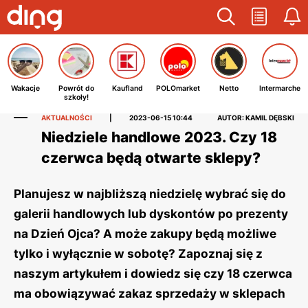
Wakacje
Powrót do
Kaufland
POLOmarket
Netto
Intermarche
szkoły!
AKTUALNOŚCI
|
2023-06-15 10:44
AUTOR: KAMIL DĘBSKI
Niedziele handlowe 2023. Czy 18
czerwca będą otwarte sklepy?
Planujesz w najbliższą niedzielę wybrać się do
galerii handlowych lub dyskontów po prezenty
na Dzień Ojca? A może zakupy będą możliwe
tylko i wyłącznie w sobotę? Zapoznaj się z
naszym artykułem i dowiedz się czy 18 czerwca
ma obowiązywać zakaz sprzedaży w sklepach