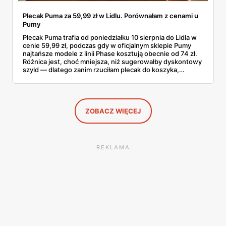
Plecak Puma za 59,99 zł w Lidlu. Porównałam z cenami u
Pumy
Plecak Puma trafia od poniedziałku 10 sierpnia do Lidla w
cenie 59,99 zł, podczas gdy w oficjalnym sklepie Pumy
najtańsze modele z linii Phase kosztują obecnie od 74 zł.
Różnica jest, choć mniejsza, niż sugerowałby dyskontowy
szyld — dlatego zanim rzuciłam plecak do koszyka,
rozłożyłam ceny na czynniki pierwsze. Poniżej cała
rozpiska: co dokładnie sprzedaje Lidl, ile kosztują
odpowiedniki u producenta i komu ten zakup naprawdę
się opłaci.
ZOBACZ WIĘCEJ
REKLAMA