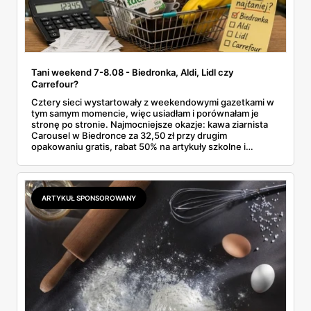
Tani weekend 7-8.08 - Biedronka, Aldi, Lidl czy
Carrefour?
Cztery sieci wystartowały z weekendowymi gazetkami w
tym samym momencie, więc usiadłam i porównałam je
stronę po stronie. Najmocniejsze okazje: kawa ziarnista
Carousel w Biedronce za 32,50 zł przy drugim
opakowaniu gratis, rabat 50% na artykuły szkolne i
przemysłowe przy zakupie trzech sztuk oraz banany po
2,99 zł za kilogram, ale wyłącznie w sobotę z aplikacją. Aldi
odpowiada masłem za 2,99 zł. Werdykt w skrócie:
najwięcej wyciśniesz z Biedronki, po świeże warzywa jedź
ARTYKUŁ SPONSOROWANY
do Aldi.