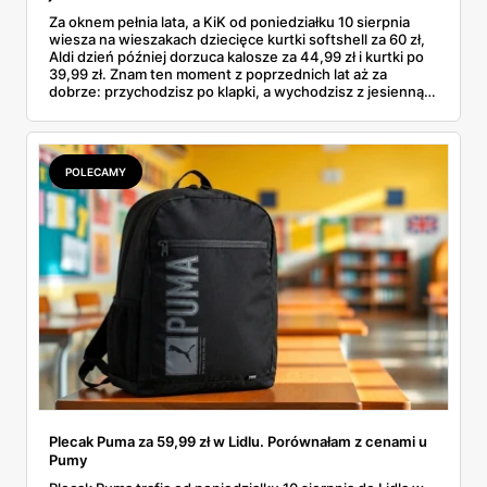
Za oknem pełnia lata, a KiK od poniedziałku 10 sierpnia
wiesza na wieszakach dziecięce kurtki softshell za 60 zł,
Aldi dzień później dorzuca kalosze za 44,99 zł i kurtki po
39,99 zł. Znam ten moment z poprzednich lat aż za
dobrze: przychodzisz po klapki, a wychodzisz z jesienną
garderobą dla całej rodziny. Sprawdziłam, co dokładnie
pojawi się w gazetkach w przyszłym tygodniu i czy jest
sens kupować jesień, zanim skończą się wakacje.
POLECAMY
Plecak Puma za 59,99 zł w Lidlu. Porównałam z cenami u
Pumy