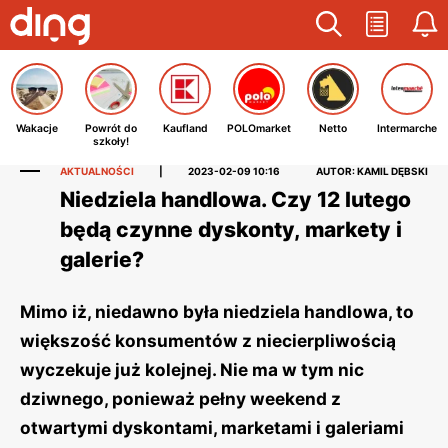
Wakacje
Powrót do
Kaufland
POLOmarket
Netto
Intermarche
szkoły!
AKTUALNOŚCI
|
2023-02-09 10:16
AUTOR: KAMIL DĘBSKI
Niedziela handlowa. Czy 12 lutego
będą czynne dyskonty, markety i
galerie?
Mimo iż, niedawno była niedziela handlowa, to
większość konsumentów z niecierpliwością
wyczekuje już kolejnej. Nie ma w tym nic
dziwnego, ponieważ pełny weekend z
otwartymi dyskontami, marketami i galeriami