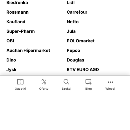
Biedronka
Lidl
Rossmann
Carrefour
Kaufland
Netto
Super-Pharm
Jula
OBI
POLOmarket
Auchan Hipermarket
Pepco
Dino
Douglas
Jysk
RTV EURO AGD
Action
Media Expert
Deichmann
Media Markt
Gazetki
Oferty
Szukaj
Blog
Więcej
Ding.pl to serwis internetowy prezentujący
gazetki promocyjne
oraz
katalogi
sklepów i dużych sieci handlowych. Dzięki
geolokalizacji otrzymasz przede wszystkim oferty sklepów, z
Twojego bliskiego otoczenia. Dodatkowo na stronie znajdziesz
adresy sklepów, więc w trakcie podróży bez problemu trafisz do
ulubionego sklepu.