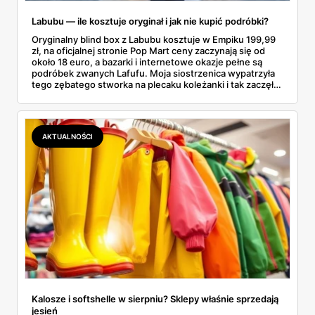
Labubu — ile kosztuje oryginał i jak nie kupić podróbki?
Oryginalny blind box z Labubu kosztuje w Empiku 199,99
zł, na oficjalnej stronie Pop Mart ceny zaczynają się od
około 18 euro, a bazarki i internetowe okazje pełne są
podróbek zwanych Lafufu. Moja siostrzenica wypatrzyła
tego zębatego stworka na plecaku koleżanki i tak zaczęło
się rodzinne śledztwo: co to właściwie jest, ile naprawdę
kosztuje i po czym poznać, że sprzedawca nie wciska nam
podróbki. Spisałam wszystko, czego się dowiedziałam —
łącznie z jedną wpadką, o której za chwilę.
AKTUALNOŚCI
Kalosze i softshelle w sierpniu? Sklepy właśnie sprzedają
jesień