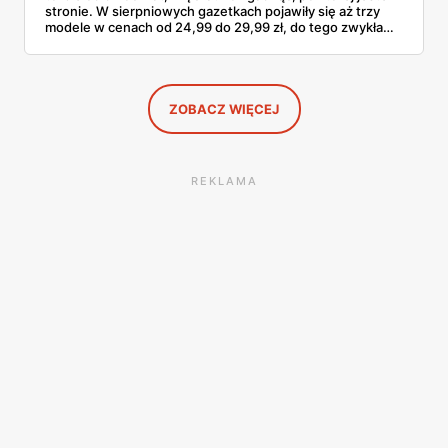
stronie. W sierpniowych gazetkach pojawiły się aż trzy
modele w cenach od 24,99 do 29,99 zł, do tego zwykła
butelka za 14,99 zł dla nieprzekonanych. Sprawdziłam
wszystkie oferty i policzyłam, kiedy taki zakup faktycznie
się opłaca.
ZOBACZ WIĘCEJ
REKLAMA