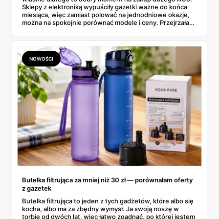
Sklepy z elektroniką wypuściły gazetki ważne do końca
miesiąca, więc zamiast polować na jednodniowe okazje,
można na spokojnie porównać modele i ceny. Przejrzałam
aktualne promocje AGD i RTV — poniżej wszystko, co
znalazłam, z cenami i terminami.
NOWOŚCI
Butelka filtrująca za mniej niż 30 zł — porównałam oferty
z gazetek
Butelka filtrująca to jeden z tych gadżetów, które albo się
kocha, albo ma za zbędny wymysł. Ja swoją noszę w
torbie od dwóch lat, więc łatwo zgadnąć, po której jestem