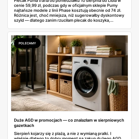
Plecak Puma trafia od poniedziałku 10 sierpnia do Lidla w
cenie 59,99 zł, podczas gdy w oficjalnym sklepie Pumy
najtańsze modele z linii Phase kosztują obecnie od 74 zł.
Różnica jest, choć mniejsza, niż sugerowałby dyskontowy
szyld — dlatego zanim rzuciłam plecak do koszyka,
rozłożyłam ceny na czynniki pierwsze. Poniżej cała
rozpiska: co dokładnie sprzedaje Lidl, ile kosztują
odpowiedniki u producenta i komu ten zakup naprawdę
się opłaci.
POLECAMY
Duże AGD w promocjach — co znalazłam w sierpniowych
gazetkach
Sierpień kojarzy się z plażą, a nie z wymianą pralki. I
właśnie dlatego to dobry moment na zakup dużego AGD.