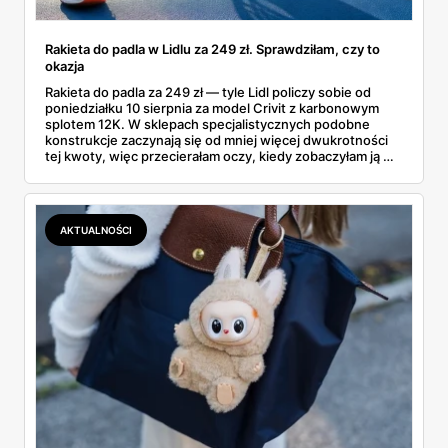
Rakieta do padla w Lidlu za 249 zł. Sprawdziłam, czy to
okazja
Rakieta do padla za 249 zł — tyle Lidl policzy sobie od
poniedziałku 10 sierpnia za model Crivit z karbonowym
splotem 12K. W sklepach specjalistycznych podobne
konstrukcje zaczynają się od mniej więcej dwukrotności
tej kwoty, więc przecierałam oczy, kiedy zobaczyłam ją w
gazetce między dresami a wkrętarką. Padel to dziś
najszybciej rosnący sport w Polsce: kortów przybywa
lawinowo, a chętnych jeszcze szybciej. Sprawdziłam, co
dokładnie dostajemy za te pieniądze i komu taka rakieta
AKTUALNOŚCI
faktycznie wystarczy.