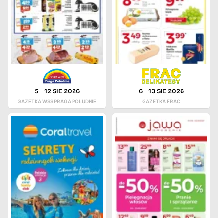
5
-
12 SIE 2026
6
-
13 SIE 2026
GAZETKA WSS PRAGA POŁUDNIE
GAZETKA FRAC