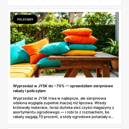
drogich postojów na stacjach benzynowych czy
kupowania przepłaconych napojów w wagonach
restauracyjnych. Połączenie funkcji, jakie oferuje dobrze
izolujący kubek termiczny z gorącą kawą oraz niezawodna
POLECAMY
butelka na wodę, tworzy idealny, podróżny zestaw. Dzięki
niemu wielogodzinne przemieszczanie się z miejsca na
miejsce staje się znacznie przyjemniejsze, a my zyskujemy
pewność, że nasze ulubione napoje są zawsze pod ręką.
Wyprzedaż w JYSK do −70% — sprawdziłam sierpniowe
rabaty i policzyłam
Wyprzedaż w JYSK trwa w najlepsze, ale sierpniowa
odsłona wygląda zupełnie inaczej niż lipcowa. Wtedy
królowały materace, teraz duńska sieć czyści magazyny z
asortymentu ogrodowego — i robi to z rozmachem, bo
rabaty sięgają 70 procent, a stoły ogrodowe potaniały o
ponad tysiąc złotych. Przejrzałam aktualną ofertę
wyprzedażową pozycja po pozycji i wybrałam rzeczy, przy