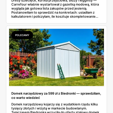
Dresy dziecięce, kurtka przejściowa, bluzy i legginsy —
Carrefour właśnie wystartował z gazetką modową, która
wygląda jak gotowa lista zakupów przed jesienią.
Postanowiłam to sprawdzić na konkretach: usiadłam z
kalkulatorem i policzyłam, ile kosztuje skompletowanie
całej jesiennej szafy dziecka z jednej gazetki. Wyszło
niecałe 207 złotych za siedem rzeczy, od t-shirtu po
kurtkę. A dla starszaków są jeszcze markowe dresy Puma
i Everlast w cenach, które miło zaskakują.
POLECAMY
Domek narzędziowy za 599 zł z Biedronki — sprawdziłam,
co warto wiedzieć
Domek narzędziowy kojarzy się z wydatkiem rzędu kilku
tysięcy złotych i wizytą w markecie budowlanym.
Tymczasem Biedronka wrzuciła do oferty stalowy domek