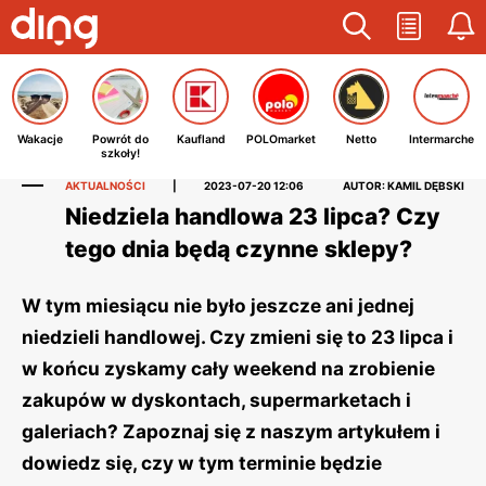
Wakacje
Powrót do
Kaufland
POLOmarket
Netto
Intermarche
szkoły!
AKTUALNOŚCI
|
2023-07-20 12:06
AUTOR: KAMIL DĘBSKI
Niedziela handlowa 23 lipca? Czy
tego dnia będą czynne sklepy?
W tym miesiącu nie było jeszcze ani jednej
niedzieli handlowej. Czy zmieni się to 23 lipca i
w końcu zyskamy cały weekend na zrobienie
zakupów w dyskontach, supermarketach i
galeriach? Zapoznaj się z naszym artykułem i
dowiedz się, czy w tym terminie będzie