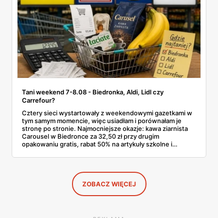
Tani weekend 7-8.08 - Biedronka, Aldi, Lidl czy
Carrefour?
Cztery sieci wystartowały z weekendowymi gazetkami w
tym samym momencie, więc usiadłam i porównałam je
stronę po stronie. Najmocniejsze okazje: kawa ziarnista
Carousel w Biedronce za 32,50 zł przy drugim
opakowaniu gratis, rabat 50% na artykuły szkolne i
przemysłowe przy zakupie trzech sztuk oraz banany po
2,99 zł za kilogram, ale wyłącznie w sobotę z aplikacją. Aldi
odpowiada masłem za 2,99 zł. Werdykt w skrócie:
najwięcej wyciśniesz z Biedronki, po świeże warzywa jedź
do Aldi.
ZOBACZ WIĘCEJ