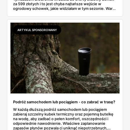
za 599 złotych i to jest chyba najtańsze wejście w
ogrodowy schowek, jakie widziałam w tym sezonie. Warto
wiedzieć trzy rzeczy: czym różnią się materiały, czy taki
obiekt trzeba gdzieś zgłaszać i jak przygotować miejsce,
żeby konstrukcja nie odleciała przy pierwszej jesiennej
wichurze.
ARTYKUŁ SPONSOROWANY
Podróż samochodem lub pociągiem - co zabrać w trasę?
W każdą dłuższą podróż samochodem lub pociągiem
zabieraj szczelny kubek termiczny oraz pojemną butelkę
na wodę, aby zadbać o pełen komfort, oszczędności i
odpowiednie nawodnienie. Właściwe zaplanowanie
zapasów płynów pozwala ci uniknąć niepotrzebnych,