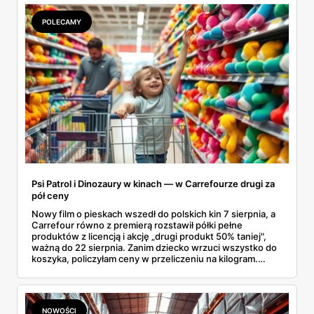
których przecena jest realna, a nie tylko marketingowa.
Kilka z nich kończy się szybciej, niż zapowiada kalendarz.
POLECAMY
Psi Patrol i Dinozaury w kinach — w Carrefourze drugi za
pół ceny
Nowy film o pieskach wszedł do polskich kin 7 sierpnia, a
Carrefour równo z premierą rozstawił półki pełne
produktów z licencją i akcję „drugi produkt 50% taniej",
ważną do 22 sierpnia. Zanim dziecko wrzuci wszystko do
koszyka, policzyłam ceny w przeliczeniu na kilogram.
Wnioski? Krem orzechowy z paluszkami za 3,49 zł to
prawie 140 zł za kilogram, ale lody do mrożenia i rurki
waflowe bronią się nawet bez rabatu.
NOWOŚCI