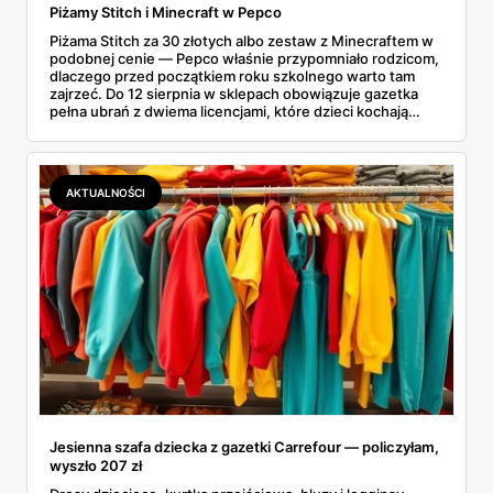
Piżamy Stitch i Minecraft w Pepco
Piżama Stitch za 30 złotych albo zestaw z Minecraftem w
podobnej cenie — Pepco właśnie przypomniało rodzicom,
dlaczego przed początkiem roku szkolnego warto tam
zajrzeć. Do 12 sierpnia w sklepach obowiązuje gazetka
pełna ubrań z dwiema licencjami, które dzieci kochają
chyba najmocniej. Zanim ruszyłam na zakupy, porównałam
ceny z Sinsay, Reserved i H&M. I powiem szczerze:
różnice bywają większe, niż się spodziewałam. Sprawdź,
co dokładnie znajdziesz na półkach i dlaczego lepiej się
AKTUALNOŚCI
pospieszyć.
Jesienna szafa dziecka z gazetki Carrefour — policzyłam,
wyszło 207 zł