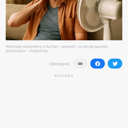
Niedrogie wentylatory z Auchan – sprawdź, co oferuje gazetka
promocyjna - .midjourney
Udostępnij:
REKLAMA