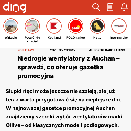
Wakacje
Powrót do
Kaufland
POLOmarket
Netto
Intermarche
szkoły!
POLECAMY
|
2025-05-20 14:55
AUTOR: REDAKCJA DING
Niedrogie wentylatory z Auchan –
sprawdź, co oferuje gazetka
promocyjna
Słupki rtęci może jeszcze nie szaleją, ale już
teraz warto przygotować się na cieplejsze dni.
W najnowszej gazetce promocyjnej Auchan
znajdziemy szeroki wybór wentylatorów marki
Qilive – od klasycznych modeli podłogowych,