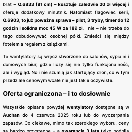
brat –
Q.6833 (81 cm) – kosztuje zaledwie 20 zł więcej
i
oferuje dodatkowy minutnik. Natomiast flagowiec serii,
Q.6903, to już poważna sprawa – pilot, 3 tryby, timer do 12
godzin i solidna moc 45 W za 189 zł.
I nie – nie trzeba do
tego dobudowywać osobnej półki. Zmieści się między
fotelem a regałem z książkami.
Te wentylatory są wręcz stworzone do salonów, sypialni i
domowych biur, gdzie liczy się nie tylko funkcjonalność,
ale i wygląd. No i nie szumią jak startujący dron, co w tym
przedziale cenowym wcale nie jest takie oczywiste.
Oferta ograniczona – i to dosłownie
Wszystkie opisane powyżej
wentylatory
dostępne są w
Auchan
do 4 czerwca 2025 roku lub do wyczerpania
zapasów. Co ciekawe, mimo tak szerokiego wyboru, ceny
są bardzo przystępne – a
gwarancja 3 lata
tylko podbija