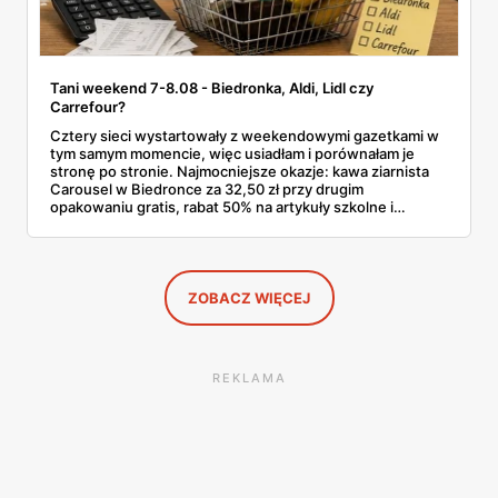
Tani weekend 7-8.08 - Biedronka, Aldi, Lidl czy
Carrefour?
Cztery sieci wystartowały z weekendowymi gazetkami w
tym samym momencie, więc usiadłam i porównałam je
stronę po stronie. Najmocniejsze okazje: kawa ziarnista
Carousel w Biedronce za 32,50 zł przy drugim
opakowaniu gratis, rabat 50% na artykuły szkolne i
przemysłowe przy zakupie trzech sztuk oraz banany po
2,99 zł za kilogram, ale wyłącznie w sobotę z aplikacją. Aldi
odpowiada masłem za 2,99 zł. Werdykt w skrócie:
najwięcej wyciśniesz z Biedronki, po świeże warzywa jedź
do Aldi.
ZOBACZ WIĘCEJ
REKLAMA