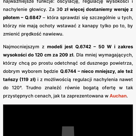
najważniejsze funkcje: oscylację, regulację wysokości i
nachylenie głowicy. Za 3
0 zł więcej dostaniemy wersję z
pilotem – Q.6847
– która sprawdzi się szczególnie u tych,
którzy nie mają ochoty wstawać z kanapy tylko po to, by
zmienić prędkość nawiewu.
Najmocniejszym z
modeli jest Q.6742 – 50 W i zakres
wysokości do 120 cm za 209 zł.
Dla mniej wymagających,
którzy chcą po prostu odetchnąć od dusznego powietrza,
dobrym wyborem będzie
Q.6744 – nieco mniejszy, ale też
tańszy (119 zł)
i z możliwością regulacji nachylenia nawet
do 120°. Trudno znaleźć równie bogatą ofertę w tak
przystępnych cenach, jak ta zaprezentowana w
Auchan
.