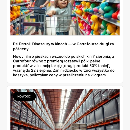
Psi Patrol i Dinozaury w kinach — w Carrefourze drugi za
pół ceny
Nowy film o pieskach wszedł do polskich kin 7 sierpnia, a
Carrefour równo z premierą rozstawił półki pełne
produktów z licencją i akcję „drugi produkt 50% taniej",
ważną do 22 sierpnia. Zanim dziecko wrzuci wszystko do
koszyka, policzyłam ceny w przeliczeniu na kilogram.
Wnioski? Krem orzechowy z paluszkami za 3,49 zł to
prawie 140 zł za kilogram, ale lody do mrożenia i rurki
waflowe bronią się nawet bez rabatu.
NOWOŚCI