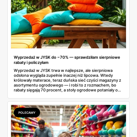
pewność, że nasze ulubione napoje są zawsze pod ręką.
Wyprzedaż w JYSK do −70% — sprawdziłam sierpniowe
rabaty i policzyłam
Wyprzedaż w JYSK trwa w najlepsze, ale sierpniowa
odsłona wygląda zupełnie inaczej niż lipcowa. Wtedy
królowały materace, teraz duńska sieć czyści magazyny z
asortymentu ogrodowego — i robi to z rozmachem, bo
rabaty sięgają 70 procent, a stoły ogrodowe potaniały o
ponad tysiąc złotych. Przejrzałam aktualną ofertę
wyprzedażową pozycja po pozycji i wybrałam rzeczy, przy
których przecena jest realna, a nie tylko marketingowa.
Kilka z nich kończy się szybciej, niż zapowiada kalendarz.
POLECAMY