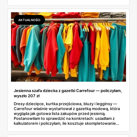
chyba najmocniej. Zanim ruszyłam na zakupy, porównałam
ceny z Sinsay, Reserved i H&M. I powiem szczerze:
różnice bywają większe, niż się spodziewałam. Sprawdź,
co dokładnie znajdziesz na półkach i dlaczego lepiej się
AKTUALNOŚCI
pospieszyć.
Jesienna szafa dziecka z gazetki Carrefour — policzyłam,
wyszło 207 zł
Dresy dziecięce, kurtka przejściowa, bluzy i legginsy —
Carrefour właśnie wystartował z gazetką modową, która
wygląda jak gotowa lista zakupów przed jesienią.
Postanowiłam to sprawdzić na konkretach: usiadłam z
kalkulatorem i policzyłam, ile kosztuje skompletowanie
całej jesiennej szafy dziecka z jednej gazetki. Wyszło
niecałe 207 złotych za siedem rzeczy, od t-shirtu po