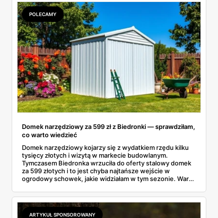
kurtkę. A dla starszaków są jeszcze markowe dresy Puma
i Everlast w cenach, które miło zaskakują.
POLECAMY
Domek narzędziowy za 599 zł z Biedronki — sprawdziłam,
co warto wiedzieć
Domek narzędziowy kojarzy się z wydatkiem rzędu kilku
tysięcy złotych i wizytą w markecie budowlanym.
Tymczasem Biedronka wrzuciła do oferty stalowy domek
za 599 złotych i to jest chyba najtańsze wejście w
ogrodowy schowek, jakie widziałam w tym sezonie. Warto
wiedzieć trzy rzeczy: czym różnią się materiały, czy taki
obiekt trzeba gdzieś zgłaszać i jak przygotować miejsce,
żeby konstrukcja nie odleciała przy pierwszej jesiennej
wichurze.
ARTYKUŁ SPONSOROWANY