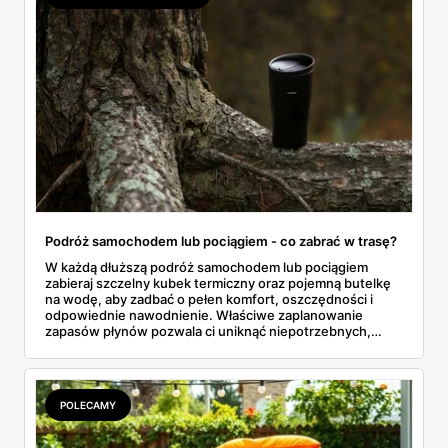
Podróż samochodem lub pociągiem - co zabrać w trasę?
W każdą dłuższą podróż samochodem lub pociągiem
zabieraj szczelny kubek termiczny oraz pojemną butelkę
na wodę, aby zadbać o pełen komfort, oszczędności i
odpowiednie nawodnienie. Właściwe zaplanowanie
zapasów płynów pozwala ci uniknąć niepotrzebnych,
drogich postojów na stacjach benzynowych czy
kupowania przepłaconych napojów w wagonach
restauracyjnych. Połączenie funkcji, jakie oferuje dobrze
izolujący kubek termiczny z gorącą kawą oraz niezawodna
POLECAMY
butelka na wodę, tworzy idealny, podróżny zestaw. Dzięki
niemu wielogodzinne przemieszczanie się z miejsca na
miejsce staje się znacznie przyjemniejsze, a my zyskujemy