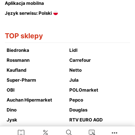
Aplikacja mobilna
Język serwisu: Polski
TOP sklepy
Biedronka
Lidl
Rossmann
Carrefour
Kaufland
Netto
Super-Pharm
Jula
OBI
POLOmarket
Auchan Hipermarket
Pepco
Dino
Douglas
Jysk
RTV EURO AGD
Action
Media Expert