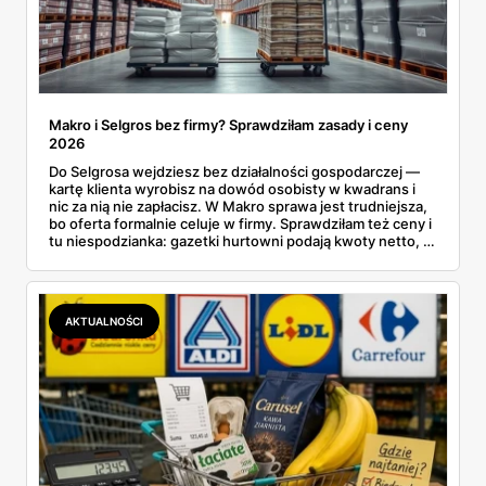
Makro i Selgros bez firmy? Sprawdziłam zasady i ceny
2026
Do Selgrosa wejdziesz bez działalności gospodarczej —
kartę klienta wyrobisz na dowód osobisty w kwadrans i
nic za nią nie zapłacisz. W Makro sprawa jest trudniejsza,
bo oferta formalnie celuje w firmy. Sprawdziłam też ceny i
tu niespodzianka: gazetki hurtowni podają kwoty netto, a
przy kasie doliczany jest VAT. Co więcej, hurt wcale nie
zawsze wygrywa — ta sama kawa ziarnista kosztuje w
Makro ponad dwa razy więcej niż w weekendowej
promocji dyskontu.
AKTUALNOŚCI