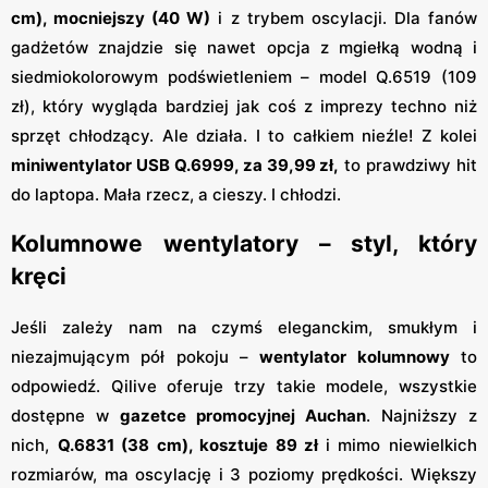
cm), mocniejszy (40 W)
i z trybem oscylacji. Dla fanów
gadżetów znajdzie się nawet opcja z mgiełką wodną i
siedmiokolorowym podświetleniem – model Q.6519 (109
zł), który wygląda bardziej jak coś z imprezy techno niż
sprzęt chłodzący. Ale działa. I to całkiem nieźle! Z kolei
miniwentylator USB Q.6999, za 39,99 zł,
to prawdziwy hit
do laptopa. Mała rzecz, a cieszy. I chłodzi.
Kolumnowe wentylatory – styl, który
kręci
Jeśli zależy nam na czymś eleganckim, smukłym i
niezajmującym pół pokoju –
wentylator kolumnowy
to
odpowiedź. Qilive oferuje trzy takie modele, wszystkie
dostępne w
gazetce promocyjnej Auchan
. Najniższy z
nich,
Q.6831 (38 cm), kosztuje 89 zł
i mimo niewielkich
rozmiarów, ma oscylację i 3 poziomy prędkości. Większy