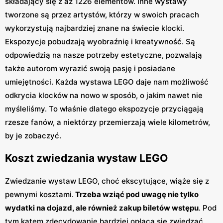
składający się z aż 1226 elementów. Inne wystawy
tworzone są przez artystów, którzy w swoich pracach
wykorzystują najbardziej znane na świecie klocki.
Ekspozycje pobudzają wyobraźnię i kreatywność. Są
odpowiedzią na nasze potrzeby estetyczne, pozwalają
także autorom wyrazić swoją pasję i posiadane
umiejętności. Każda wystawa LEGO daje nam możliwość
odkrycia klocków na nowo w sposób, o jakim nawet nie
myśleliśmy. To właśnie dlatego ekspozycje przyciągają
rzesze fanów, a niektórzy przemierzają wiele kilometrów,
by je zobaczyć.
Koszt zwiedzania wystaw LEGO
Zwiedzanie wystaw LEGO, choć ekscytujące, wiąże się z
pewnymi kosztami.
Trzeba wziąć pod uwagę nie tylko
wydatki na dojazd, ale również zakup biletów wstępu
. Pod
tym kątem zdecydowanie bardziej opłaca się zwiedzać