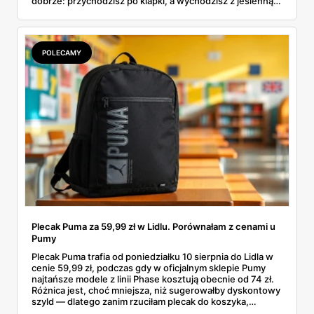
dobrze: przychodzisz po klapki, a wychodzisz z jesienną
garderobą dla całej rodziny. Sprawdziłam, co dokładnie
pojawi się w gazetkach w przyszłym tygodniu i czy jest
sens kupować jesień, zanim skończą się wakacje.
POLECAMY
Plecak Puma za 59,99 zł w Lidlu. Porównałam z cenami u
Pumy
Plecak Puma trafia od poniedziałku 10 sierpnia do Lidla w
cenie 59,99 zł, podczas gdy w oficjalnym sklepie Pumy
najtańsze modele z linii Phase kosztują obecnie od 74 zł.
Różnica jest, choć mniejsza, niż sugerowałby dyskontowy
szyld — dlatego zanim rzuciłam plecak do koszyka,
rozłożyłam ceny na czynniki pierwsze. Poniżej cała