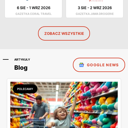
6 SIE
-
1 WRZ 2026
3 SIE
-
2 WRZ 2026
GAZETKA CORAL TRAVEL
GAZETKA JAWA DROGERIE
ZOBACZ WSZYSTKIE
ARTYKUŁY
GOOGLE NEWS
Blog
POLECAMY