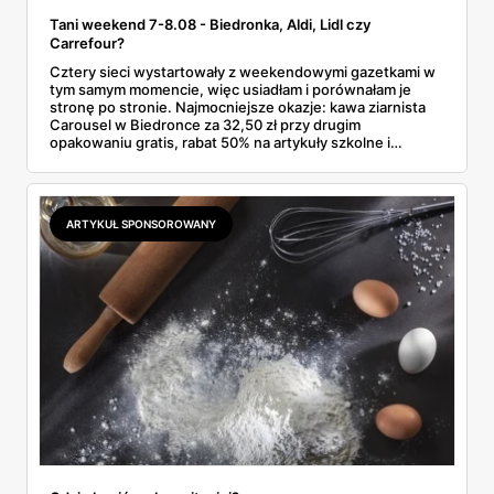
Tani weekend 7-8.08 - Biedronka, Aldi, Lidl czy
Carrefour?
Cztery sieci wystartowały z weekendowymi gazetkami w
tym samym momencie, więc usiadłam i porównałam je
stronę po stronie. Najmocniejsze okazje: kawa ziarnista
Carousel w Biedronce za 32,50 zł przy drugim
opakowaniu gratis, rabat 50% na artykuły szkolne i
przemysłowe przy zakupie trzech sztuk oraz banany po
2,99 zł za kilogram, ale wyłącznie w sobotę z aplikacją. Aldi
odpowiada masłem za 2,99 zł. Werdykt w skrócie:
najwięcej wyciśniesz z Biedronki, po świeże warzywa jedź
ARTYKUŁ SPONSOROWANY
do Aldi.