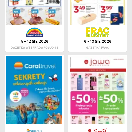
5
-
12 SIE 2026
6
-
13 SIE 2026
GAZETKA WSS PRAGA POŁUDNIE
GAZETKA FRAC