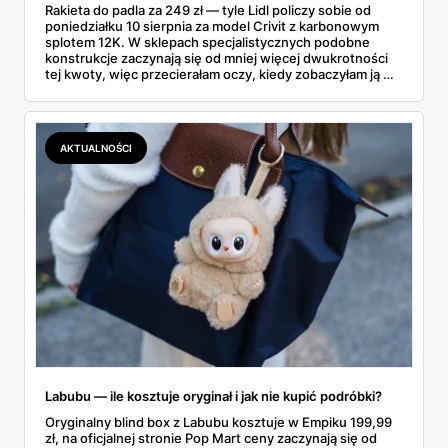
Rakieta do padla za 249 zł — tyle Lidl policzy sobie od
poniedziałku 10 sierpnia za model Crivit z karbonowym
splotem 12K. W sklepach specjalistycznych podobne
konstrukcje zaczynają się od mniej więcej dwukrotności
tej kwoty, więc przecierałam oczy, kiedy zobaczyłam ją w
gazetce między dresami a wkrętarką. Padel to dziś
najszybciej rosnący sport w Polsce: kortów przybywa
lawinowo, a chętnych jeszcze szybciej. Sprawdziłam, co
dokładnie dostajemy za te pieniądze i komu taka rakieta
AKTUALNOŚCI
faktycznie wystarczy.
Labubu — ile kosztuje oryginał i jak nie kupić podróbki?
Oryginalny blind box z Labubu kosztuje w Empiku 199,99
zł, na oficjalnej stronie Pop Mart ceny zaczynają się od