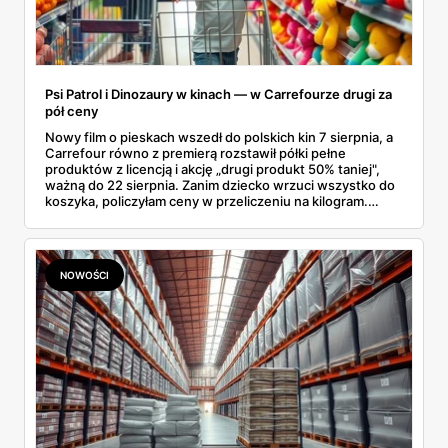
Psi Patrol i Dinozaury w kinach — w Carrefourze drugi za
pół ceny
Nowy film o pieskach wszedł do polskich kin 7 sierpnia, a
Carrefour równo z premierą rozstawił półki pełne
produktów z licencją i akcję „drugi produkt 50% taniej",
ważną do 22 sierpnia. Zanim dziecko wrzuci wszystko do
koszyka, policzyłam ceny w przeliczeniu na kilogram.
Wnioski? Krem orzechowy z paluszkami za 3,49 zł to
prawie 140 zł za kilogram, ale lody do mrożenia i rurki
waflowe bronią się nawet bez rabatu.
NOWOŚCI