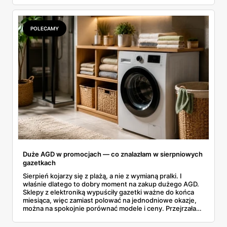
rozpiska: co dokładnie sprzedaje Lidl, ile kosztują
odpowiedniki u producenta i komu ten zakup naprawdę
się opłaci.
POLECAMY
Duże AGD w promocjach — co znalazłam w sierpniowych
gazetkach
Sierpień kojarzy się z plażą, a nie z wymianą pralki. I
właśnie dlatego to dobry moment na zakup dużego AGD.
Sklepy z elektroniką wypuściły gazetki ważne do końca
miesiąca, więc zamiast polować na jednodniowe okazje,
można na spokojnie porównać modele i ceny. Przejrzałam
aktualne promocje AGD i RTV — poniżej wszystko, co
znalazłam, z cenami i terminami.