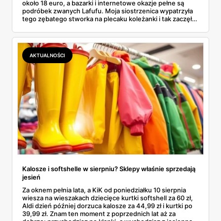
około 18 euro, a bazarki i internetowe okazje pełne są
podróbek zwanych Lafufu. Moja siostrzenica wypatrzyła
tego zębatego stworka na plecaku koleżanki i tak zaczęło
się rodzinne śledztwo: co to właściwie jest, ile naprawdę
kosztuje i po czym poznać, że sprzedawca nie wciska nam
podróbki. Spisałam wszystko, czego się dowiedziałam —
łącznie z jedną wpadką, o której za chwilę.
AKTUALNOŚCI
Kalosze i softshelle w sierpniu? Sklepy właśnie sprzedają
jesień
Za oknem pełnia lata, a KiK od poniedziałku 10 sierpnia
wiesza na wieszakach dziecięce kurtki softshell za 60 zł,
Aldi dzień później dorzuca kalosze za 44,99 zł i kurtki po
39,99 zł. Znam ten moment z poprzednich lat aż za