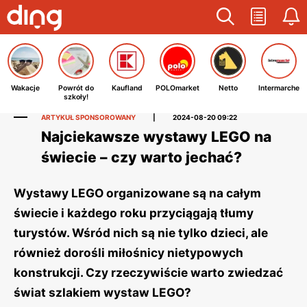
Wakacje
Powrót do
Kaufland
POLOmarket
Netto
Intermarche
szkoły!
ARTYKUŁ SPONSOROWANY
|
2024-08-20 09:22
Najciekawsze wystawy LEGO na
świecie – czy warto jechać?
Wystawy LEGO organizowane są na całym
świecie i każdego roku przyciągają tłumy
turystów. Wśród nich są nie tylko dzieci, ale
również dorośli miłośnicy nietypowych
konstrukcji. Czy rzeczywiście warto zwiedzać
świat szlakiem wystaw LEGO?