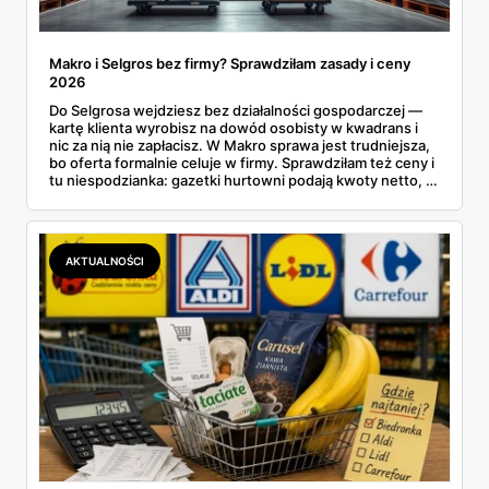
Makro i Selgros bez firmy? Sprawdziłam zasady i ceny
2026
Do Selgrosa wejdziesz bez działalności gospodarczej —
kartę klienta wyrobisz na dowód osobisty w kwadrans i
nic za nią nie zapłacisz. W Makro sprawa jest trudniejsza,
bo oferta formalnie celuje w firmy. Sprawdziłam też ceny i
tu niespodzianka: gazetki hurtowni podają kwoty netto, a
przy kasie doliczany jest VAT. Co więcej, hurt wcale nie
zawsze wygrywa — ta sama kawa ziarnista kosztuje w
Makro ponad dwa razy więcej niż w weekendowej
promocji dyskontu.
AKTUALNOŚCI