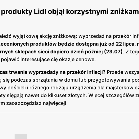
e produkty Lidl objął korzystnymi zniżkam
aleźć wyjątkową akcję zniżkową: wyprzedaż na przekór infl
zecenionych produktów będzie dostępna już od 22 lipca, 
rnych sklepach sieci dopiero dzień później (23.07)
. Z te
 pojawić interesujące cię okazje cenowe.
czas trwania wyprzedaży na przekór inflacji?
Przede wszys
ą się podczas sprzątania w domu lub przygotowywania po
awy pościeli i różnego rodzaju urządzenia dla majsterkowi
ty sięgają nawet do kilkuset złotych. Więcej szczegółów z
ym zaoszczędzisz najwięcej!