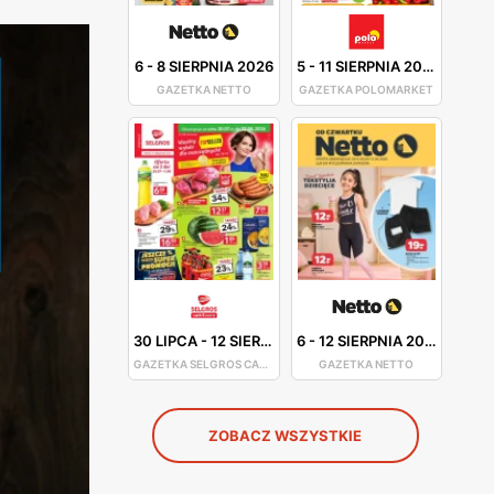
6
-
8 SIERPNIA 2026
5
-
11 SIERPNIA 2026
GAZETKA NETTO
GAZETKA POLOMARKET
30 LIPCA
-
12 SIERPNIA 2026
6
-
12 SIERPNIA 2026
GAZETKA SELGROS CASH&CARRY
GAZETKA NETTO
ZOBACZ WSZYSTKIE