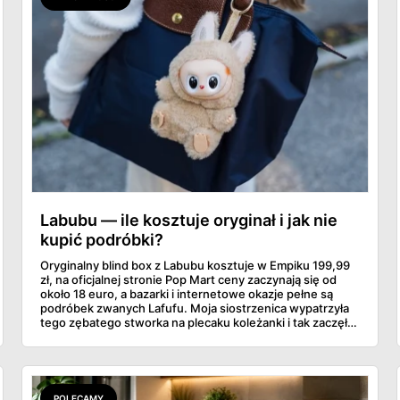
Labubu — ile kosztuje oryginał i jak nie
kupić podróbki?
Oryginalny blind box z Labubu kosztuje w Empiku 199,99
zł, na oficjalnej stronie Pop Mart ceny zaczynają się od
około 18 euro, a bazarki i internetowe okazje pełne są
podróbek zwanych Lafufu. Moja siostrzenica wypatrzyła
tego zębatego stworka na plecaku koleżanki i tak zaczęło
się rodzinne śledztwo: co to właściwie jest, ile naprawdę
kosztuje i po czym poznać, że sprzedawca nie wciska nam
podróbki. Spisałam wszystko, czego się dowiedziałam —
łącznie z jedną wpadką, o której za chwilę.
POLECAMY