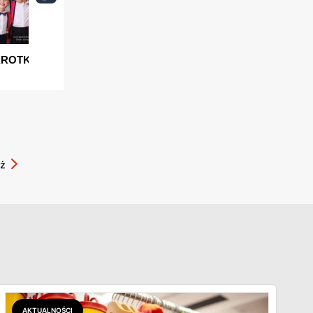
ż
AKTUALNOŚCI