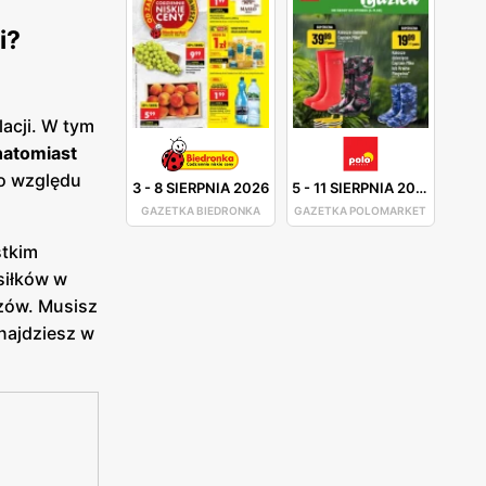
i?
acji. W tym
natomiast
go względu
3
-
8 SIERPNIA 2026
5
-
11 SIERPNIA 2026
GAZETKA BIEDRONKA
GAZETKA POLOMARKET
tkim
siłków w
czów. Musisz
najdziesz w