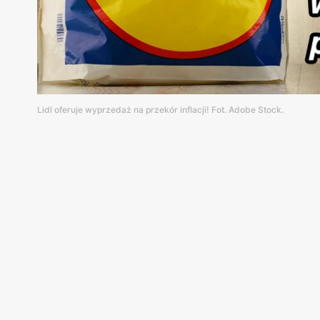
Lidl oferuje wyprzedaż na przekór inflacji! Fot. Adobe Stock.