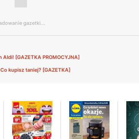
adowanie gazetki...
pach Aldi! [GAZETKA PROMOCYJNA]
 Co kupisz taniej? [GAZETKA]