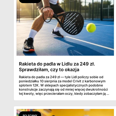
Rakieta do padla w Lidlu za 249 zł.
Sprawdziłam, czy to okazja
Rakieta do padla za 249 zł — tyle Lidl policzy sobie od
poniedziałku 10 sierpnia za model Crivit z karbonowym
splotem 12K. W sklepach specjalistycznych podobne
konstrukcje zaczynają się od mniej więcej dwukrotności
tej kwoty, więc przecierałam oczy, kiedy zobaczyłam ją w
gazetce między dresami a wkrętarką. Padel to dziś
najszybciej rosnący sport w Polsce: kortów przybywa
lawinowo, a chętnych jeszcze szybciej. Sprawdziłam, co
dokładnie dostajemy za te pieniądze i komu taka rakieta
faktycznie wystarczy.
POLECAMY