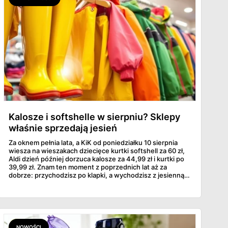
Kalosze i softshelle w sierpniu? Sklepy
właśnie sprzedają jesień
Za oknem pełnia lata, a KiK od poniedziałku 10 sierpnia
wiesza na wieszakach dziecięce kurtki softshell za 60 zł,
Aldi dzień później dorzuca kalosze za 44,99 zł i kurtki po
39,99 zł. Znam ten moment z poprzednich lat aż za
dobrze: przychodzisz po klapki, a wychodzisz z jesienną
garderobą dla całej rodziny. Sprawdziłam, co dokładnie
pojawi się w gazetkach w przyszłym tygodniu i czy jest
sens kupować jesień, zanim skończą się wakacje.
NOWOŚCI