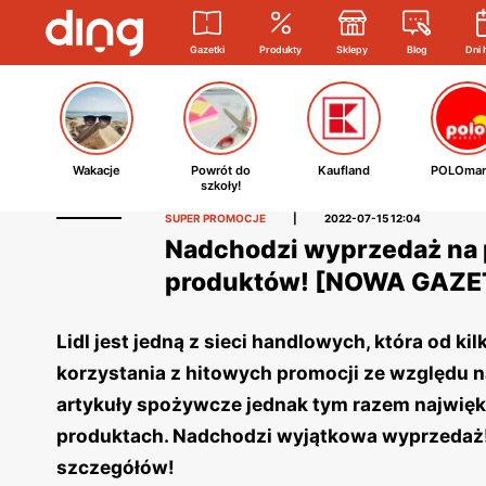
Gazetki
Produkty
Sklepy
Blog
Dni 
Wakacje
Powrót do
Kaufland
POLOmar
szkoły!
SUPER PROMOCJE
|
2022-07-15 12:04
Nadchodzi wyprzedaż na p
produktów! [NOWA GAZE
Lidl jest jedną z sieci handlowych, która od 
korzystania z hitowych promocji ze względu 
artykuły spożywcze jednak tym razem najwię
produktach. Nadchodzi wyjątkowa wyprzedaż! 
szczegółów!