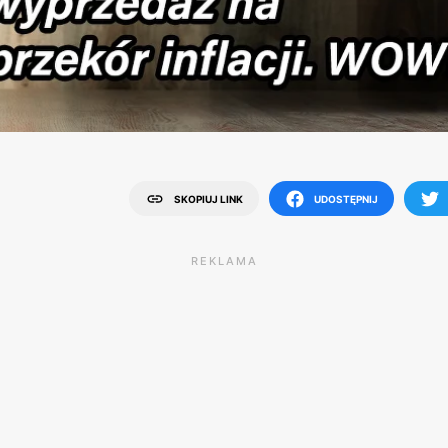
SKOPIUJ LINK
UDOSTĘPNIJ
REKLAMA