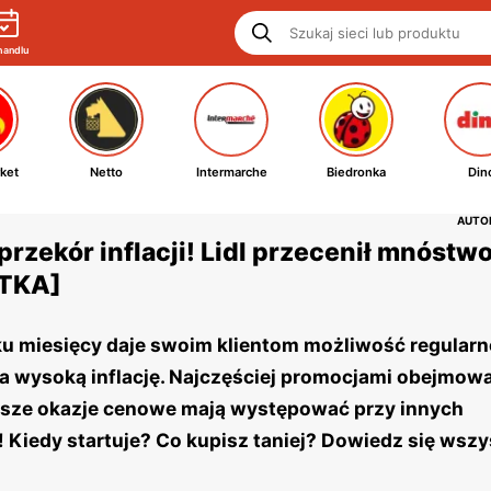
handlu
ket
Netto
Intermarche
Biedronka
Din
AUTOR
rzekór inflacji! Lidl przecenił mnóstw
TKA]
kilku miesięcy daje swoim klientom możliwość regular
na wysoką inflację. Najczęściej promocjami obejmow
ksze okazje cenowe mają występować przy innych
Kiedy startuje? Co kupisz taniej? Dowiedz się wszy