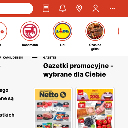
o
Rossmann
Lidl
Czas na
Ta
grilla!
kosm
: KAMIL DĘBSKI
GAZETKI
o
Gazetki promocyjne -
wybrane dla Ciebie
nego
ane są
stkich