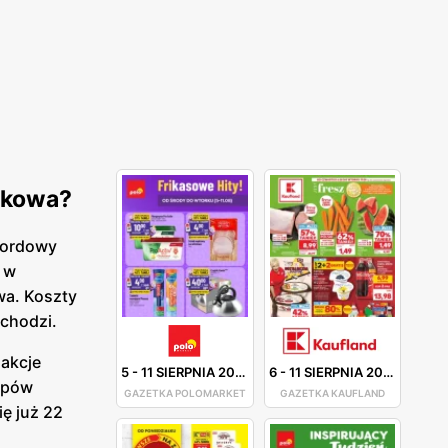
iżkowa?
ekordowy
a w
wa. Koszty
dchodzi.
 akcje
5
-
11 SIERPNIA 2026
6
-
11 SIERPNIA 2026
lepów
GAZETKA POLOMARKET
GAZETKA KAUFLAND
ię już 22