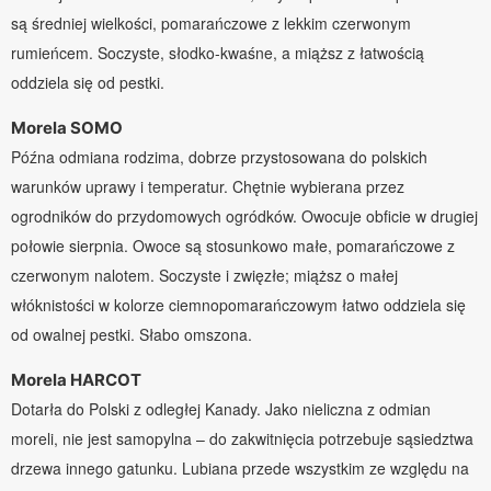
są średniej wielkości, pomarańczowe z lekkim czerwonym
rumieńcem. Soczyste, słodko-kwaśne, a miąższ z łatwością
oddziela się od pestki.
Morela SOMO
Późna odmiana rodzima, dobrze przystosowana do polskich
warunków uprawy i temperatur. Chętnie wybierana przez
ogrodników do przydomowych ogródków. Owocuje obficie w drugiej
połowie sierpnia. Owoce są stosunkowo małe, pomarańczowe z
czerwonym nalotem. Soczyste i zwięzłe; miąższ o małej
włóknistości w kolorze ciemnopomarańczowym łatwo oddziela się
od owalnej pestki. Słabo omszona.
Morela HARCOT
Dotarła do Polski z odległej Kanady. Jako nieliczna z odmian
moreli, nie jest samopylna – do zakwitnięcia potrzebuje sąsiedztwa
drzewa innego gatunku. Lubiana przede wszystkim ze względu na