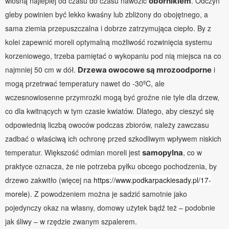
wiosną najlepiej od czasu do czasu nawozić
. Odczyn
obornikiem
gleby powinien być lekko kwaśny lub zbliżony do obojętnego, a
sama ziemia przepuszczalna i dobrze zatrzymująca ciepło. By z
kolei zapewnić moreli optymalną możliwość rozwinięcia systemu
korzeniowego, trzeba pamiętać o wykopaniu pod nią miejsca na co
najmniej 50 cm w dół.
i
Drzewa owocowe są mrozoodporne
mogą przetrwać temperatury nawet do -30ºC, ale
wczesnowiosenne przymrozki mogą być groźne nie tyle dla drzew,
co dla kwitnących w tym czasie kwiatów. Dlatego, aby cieszyć się
odpowiednią liczbą owoców podczas zbiorów, należy zawczasu
zadbać o właściwą ich ochronę przed szkodliwym wpływem niskich
temperatur. Większość odmian moreli jest
, co w
samopylna
praktyce oznacza, że nie potrzeba pyłku obcego pochodzenia, by
drzewo zakwitło (więcej na
https://www.podkarpackiesady.pl/17-
morele
). Z powodzeniem można je sadzić samotnie jako
pojedynczy okaz na własny, domowy użytek bądź też – podobnie
jak śliwy – w rzędzie zwanym szpalerem.