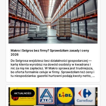
Makro i Selgros bez firmy? Sprawdziłam zasady i ceny
2026
Do Selgrosa wejdziesz bez działalności gospodarczej —
kartę klienta wyrobisz na dowód osobisty w kwadrans i
nic za nią nie zapłacisz. W Makro sprawa jest trudniejsza,
bo oferta formalnie celuje w firmy. Sprawdziłam też ceny i
tu niespodzianka: gazetki hurtowni podają kwoty netto, a
przy kasie doliczany jest VAT. Co więcej, hurt wcale nie
zawsze wygrywa — ta sama kawa ziarnista kosztuje w
Makro ponad dwa razy więcej niż w weekendowej
promocji dyskontu.
AKTUALNOŚCI