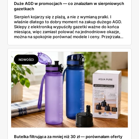
Duże AGD w promocjach — co znalazłam w sierpniowych
gazetkach
Sierpień kojarzy się z plażą, a nie z wymianą pralki. I
właśnie dlatego to dobry moment na zakup dużego AGD.
Sklepy z elektroniką wypuściły gazetki ważne do końca
miesiąca, więc zamiast polować na jednodniowe okazje,
można na spokojnie porównać modele i ceny. Przejrzałam
aktualne promocje AGD i RTV — poniżej wszystko, co
znalazłam, z cenami i terminami.
NOWOŚCI
Butelka filtrująca za mniej niż 30 zł — porównałam oferty