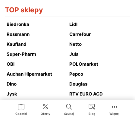
TOP sklepy
Biedronka
Lidl
Rossmann
Carrefour
Kaufland
Netto
Super-Pharm
Jula
OBI
POLOmarket
Auchan Hipermarket
Pepco
Dino
Douglas
Jysk
RTV EURO AGD
Action
Media Expert
Deichmann
Media Markt
Gazetki
Oferty
Szukaj
Blog
Więcej
Ding.pl to serwis internetowy prezentujący
gazetki promocyjne