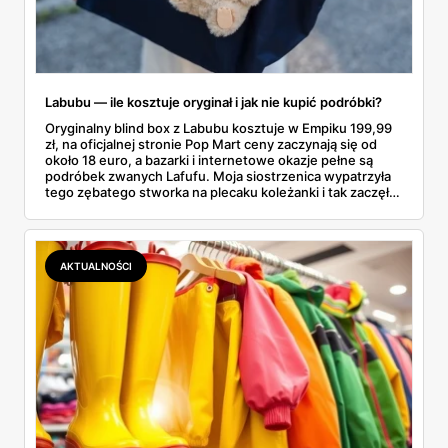
Labubu — ile kosztuje oryginał i jak nie kupić podróbki?
Oryginalny blind box z Labubu kosztuje w Empiku 199,99
zł, na oficjalnej stronie Pop Mart ceny zaczynają się od
około 18 euro, a bazarki i internetowe okazje pełne są
podróbek zwanych Lafufu. Moja siostrzenica wypatrzyła
tego zębatego stworka na plecaku koleżanki i tak zaczęło
się rodzinne śledztwo: co to właściwie jest, ile naprawdę
kosztuje i po czym poznać, że sprzedawca nie wciska nam
podróbki. Spisałam wszystko, czego się dowiedziałam —
łącznie z jedną wpadką, o której za chwilę.
AKTUALNOŚCI