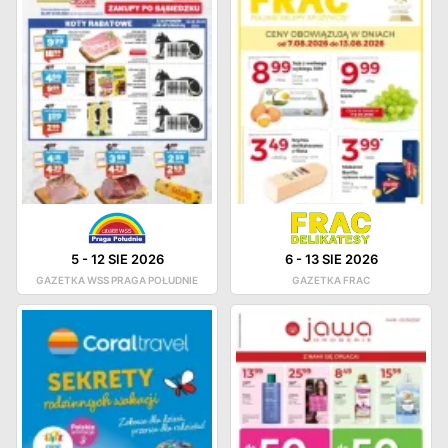
5
-
12 SIE 2026
6
-
13 SIE 2026
GAZETKA WSS PRAGA POŁUDNIE
GAZETKA FRAC