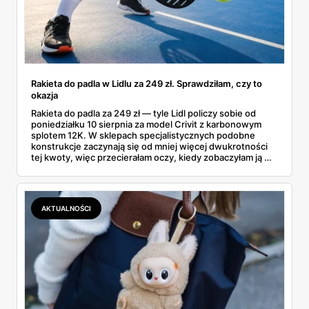
Rakieta do padla w Lidlu za 249 zł. Sprawdziłam, czy to
okazja
Rakieta do padla za 249 zł — tyle Lidl policzy sobie od
poniedziałku 10 sierpnia za model Crivit z karbonowym
splotem 12K. W sklepach specjalistycznych podobne
konstrukcje zaczynają się od mniej więcej dwukrotności
tej kwoty, więc przecierałam oczy, kiedy zobaczyłam ją w
gazetce między dresami a wkrętarką. Padel to dziś
najszybciej rosnący sport w Polsce: kortów przybywa
lawinowo, a chętnych jeszcze szybciej. Sprawdziłam, co
dokładnie dostajemy za te pieniądze i komu taka rakieta
AKTUALNOŚCI
faktycznie wystarczy.