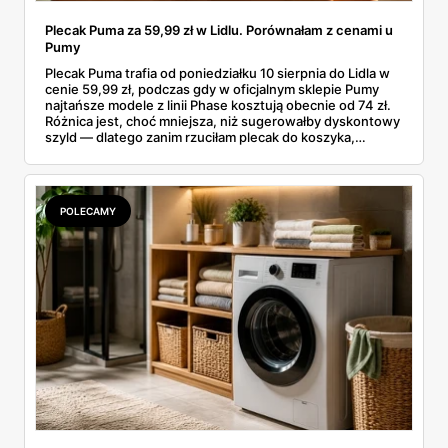
Plecak Puma za 59,99 zł w Lidlu. Porównałam z cenami u
Pumy
Plecak Puma trafia od poniedziałku 10 sierpnia do Lidla w
cenie 59,99 zł, podczas gdy w oficjalnym sklepie Pumy
najtańsze modele z linii Phase kosztują obecnie od 74 zł.
Różnica jest, choć mniejsza, niż sugerowałby dyskontowy
szyld — dlatego zanim rzuciłam plecak do koszyka,
rozłożyłam ceny na czynniki pierwsze. Poniżej cała
rozpiska: co dokładnie sprzedaje Lidl, ile kosztują
odpowiedniki u producenta i komu ten zakup naprawdę
się opłaci.
POLECAMY