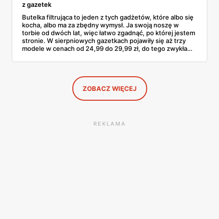
z gazetek
Butelka filtrująca to jeden z tych gadżetów, które albo się
kocha, albo ma za zbędny wymysł. Ja swoją noszę w
torbie od dwóch lat, więc łatwo zgadnąć, po której jestem
stronie. W sierpniowych gazetkach pojawiły się aż trzy
modele w cenach od 24,99 do 29,99 zł, do tego zwykła
butelka za 14,99 zł dla nieprzekonanych. Sprawdziłam
wszystkie oferty i policzyłam, kiedy taki zakup faktycznie
się opłaca.
ZOBACZ WIĘCEJ
REKLAMA