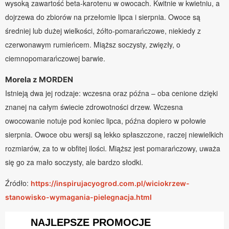
wysoką zawartość beta-karotenu w owocach. Kwitnie w kwietniu, a
dojrzewa do zbiorów na przełomie lipca i sierpnia. Owoce są
średniej lub dużej wielkości, żółto-pomarańczowe, niekiedy z
czerwonawym rumieńcem. Miąższ soczysty, zwięzły, o
ciemnopomarańczowej barwie.
Morela z MORDEN
Istnieją dwa jej rodzaje: wczesna oraz późna – oba cenione dzięki
znanej na całym świecie zdrowotności drzew. Wczesna
owocowanie notuje pod koniec lipca, późna dopiero w połowie
sierpnia. Owoce obu wersji są lekko spłaszczone, raczej niewielkich
rozmiarów, za to w obfitej ilości. Miąższ jest pomarańczowy, uważa
się go za mało soczysty, ale bardzo słodki.
Źródło:
https://inspirujacyogrod.com.pl/wiciokrzew-
stanowisko-wymagania-pielegnacja.html