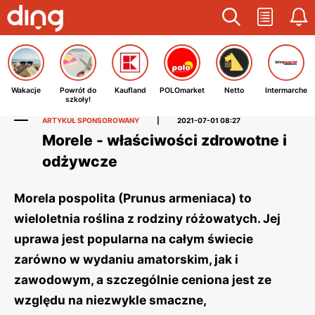
Wakacje
Powrót do
Kaufland
POLOmarket
Netto
Intermarche
szkoły!
ARTYKUŁ SPONSOROWANY
|
2021-07-01 08:27
Morele - właściwości zdrowotne i
odżywcze
Morela pospolita (Prunus armeniaca) to
wieloletnia roślina z rodziny różowatych. Jej
uprawa jest popularna na całym świecie
zarówno w wydaniu amatorskim, jak i
zawodowym, a szczególnie ceniona jest ze
względu na niezwykle smaczne,