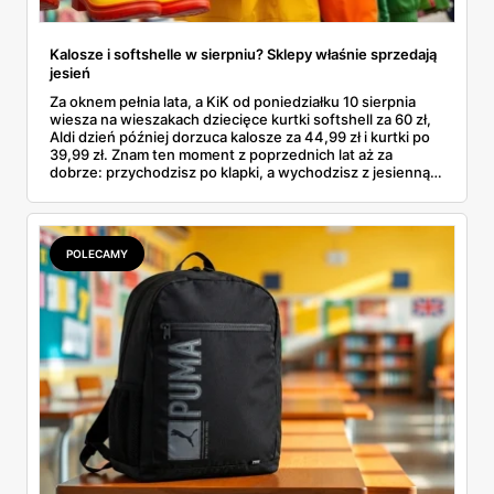
Kalosze i softshelle w sierpniu? Sklepy właśnie sprzedają
jesień
Za oknem pełnia lata, a KiK od poniedziałku 10 sierpnia
wiesza na wieszakach dziecięce kurtki softshell za 60 zł,
Aldi dzień później dorzuca kalosze za 44,99 zł i kurtki po
39,99 zł. Znam ten moment z poprzednich lat aż za
dobrze: przychodzisz po klapki, a wychodzisz z jesienną
garderobą dla całej rodziny. Sprawdziłam, co dokładnie
pojawi się w gazetkach w przyszłym tygodniu i czy jest
sens kupować jesień, zanim skończą się wakacje.
POLECAMY