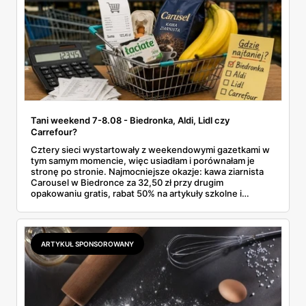
Tani weekend 7-8.08 - Biedronka, Aldi, Lidl czy
Carrefour?
Cztery sieci wystartowały z weekendowymi gazetkami w
tym samym momencie, więc usiadłam i porównałam je
stronę po stronie. Najmocniejsze okazje: kawa ziarnista
Carousel w Biedronce za 32,50 zł przy drugim
opakowaniu gratis, rabat 50% na artykuły szkolne i
przemysłowe przy zakupie trzech sztuk oraz banany po
2,99 zł za kilogram, ale wyłącznie w sobotę z aplikacją. Aldi
odpowiada masłem za 2,99 zł. Werdykt w skrócie:
najwięcej wyciśniesz z Biedronki, po świeże warzywa jedź
ARTYKUŁ SPONSOROWANY
do Aldi.