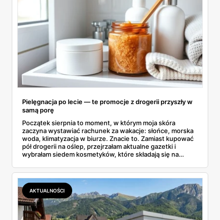
Pielęgnacja po lecie — te promocje z drogerii przyszły w
samą porę
Początek sierpnia to moment, w którym moja skóra
zaczyna wystawiać rachunek za wakacje: słońce, morska
woda, klimatyzacja w biurze. Znacie to. Zamiast kupować
pół drogerii na oślep, przejrzałam aktualne gazetki i
wybrałam siedem kosmetyków, które składają się na
sensowny plan regeneracji — od peelingu za 21,95 zł po
dermokosmetyki Vichy. Wszystkie ceny sprawdziłam w
ofertach, terminy też.
AKTUALNOŚCI