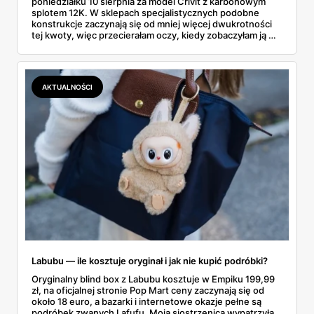
poniedziałku 10 sierpnia za model Crivit z karbonowym
splotem 12K. W sklepach specjalistycznych podobne
konstrukcje zaczynają się od mniej więcej dwukrotności
tej kwoty, więc przecierałam oczy, kiedy zobaczyłam ją w
gazetce między dresami a wkrętarką. Padel to dziś
najszybciej rosnący sport w Polsce: kortów przybywa
lawinowo, a chętnych jeszcze szybciej. Sprawdziłam, co
dokładnie dostajemy za te pieniądze i komu taka rakieta
AKTUALNOŚCI
faktycznie wystarczy.
Labubu — ile kosztuje oryginał i jak nie kupić podróbki?
Oryginalny blind box z Labubu kosztuje w Empiku 199,99
zł, na oficjalnej stronie Pop Mart ceny zaczynają się od
około 18 euro, a bazarki i internetowe okazje pełne są
podróbek zwanych Lafufu. Moja siostrzenica wypatrzyła