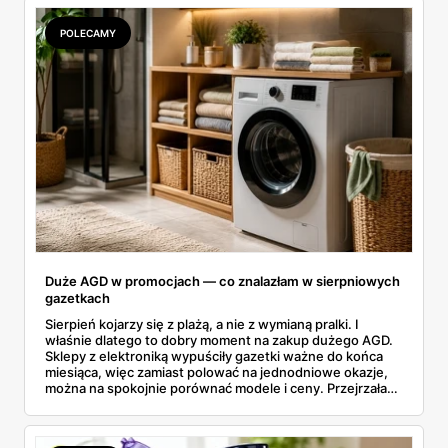
odpowiedniki u producenta i komu ten zakup naprawdę
się opłaci.
POLECAMY
Duże AGD w promocjach — co znalazłam w sierpniowych
gazetkach
Sierpień kojarzy się z plażą, a nie z wymianą pralki. I
właśnie dlatego to dobry moment na zakup dużego AGD.
Sklepy z elektroniką wypuściły gazetki ważne do końca
miesiąca, więc zamiast polować na jednodniowe okazje,
można na spokojnie porównać modele i ceny. Przejrzałam
aktualne promocje AGD i RTV — poniżej wszystko, co
znalazłam, z cenami i terminami.