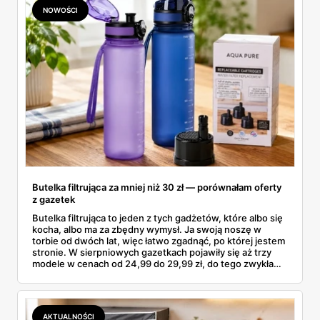
NOWOŚCI
Butelka filtrująca za mniej niż 30 zł — porównałam oferty
z gazetek
Butelka filtrująca to jeden z tych gadżetów, które albo się
kocha, albo ma za zbędny wymysł. Ja swoją noszę w
torbie od dwóch lat, więc łatwo zgadnąć, po której jestem
stronie. W sierpniowych gazetkach pojawiły się aż trzy
modele w cenach od 24,99 do 29,99 zł, do tego zwykła
butelka za 14,99 zł dla nieprzekonanych. Sprawdziłam
wszystkie oferty i policzyłam, kiedy taki zakup faktycznie
się opłaca.
AKTUALNOŚCI