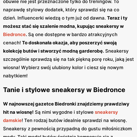
obuwie nie jest przeznaczone tylko do treningów. To
naprawdę stylowy dodatek, który sprawdzi się na co
dzień. Influencerki wiedzą o tym już od dawna.
Teraz i ty
możesz stać się szalenie modna, kupując sneakersy w
Biedronce
.
Są one dostępne w bardzo atrakcyjnych
cenach!
To doskonała okazja, aby poszerzyć swoją
kolekcję butów i stworzyć modną garderobę.
Sneakersy
szczególnie sprawdzą się na tak piękną porę roku, jaką jest
wiosna! Wybierz swój ulubiony kolor i ciesz się nowym
nabytkiem!
Tanie i stylowe sneakersy w Biedronce
W najnowszej gazetce Biedronki znajdziemy prawdziwy
hit na wiosnę!
Są nimi wygodne i stylowe
sneakersy
damskie
! Ten rodzaj butów idealnie sprawdzi na wiosnę.
Sneakersy z pewnością przypadną do gustu miłośniczkom
mody. Taki model butów świetnie komponuje się z