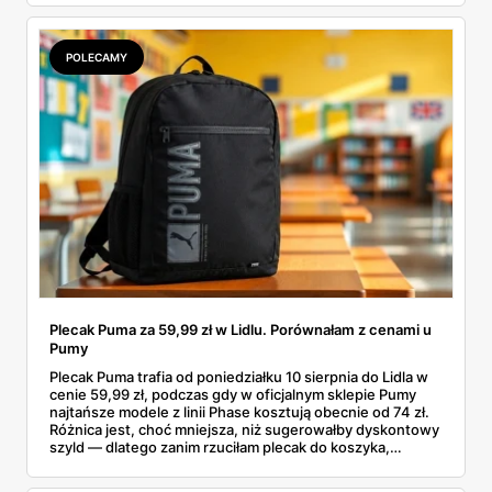
pojawi się w gazetkach w przyszłym tygodniu i czy jest
sens kupować jesień, zanim skończą się wakacje.
POLECAMY
Plecak Puma za 59,99 zł w Lidlu. Porównałam z cenami u
Pumy
Plecak Puma trafia od poniedziałku 10 sierpnia do Lidla w
cenie 59,99 zł, podczas gdy w oficjalnym sklepie Pumy
najtańsze modele z linii Phase kosztują obecnie od 74 zł.
Różnica jest, choć mniejsza, niż sugerowałby dyskontowy
szyld — dlatego zanim rzuciłam plecak do koszyka,
rozłożyłam ceny na czynniki pierwsze. Poniżej cała
rozpiska: co dokładnie sprzedaje Lidl, ile kosztują