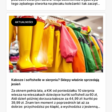
tego zębatego stworka na plecaku koleżanki i tak zaczęło
się rodzinne śledztwo: co to właściwie jest, ile naprawdę
kosztuje i po czym poznać, że sprzedawca nie wciska nam
podróbki. Spisałam wszystko, czego się dowiedziałam —
łącznie z jedną wpadką, o której za chwilę.
AKTUALNOŚCI
Kalosze i softshelle w sierpniu? Sklepy właśnie sprzedają
jesień
Za oknem pełnia lata, a KiK od poniedziałku 10 sierpnia
wiesza na wieszakach dziecięce kurtki softshell za 60 zł,
Aldi dzień później dorzuca kalosze za 44,99 zł i kurtki po
39,99 zł. Znam ten moment z poprzednich lat aż za
dobrze: przychodzisz po klapki, a wychodzisz z jesienną
garderobą dla całej rodziny. Sprawdziłam, co dokładnie