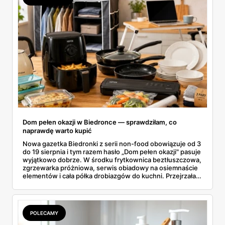
Dom pełen okazji w Biedronce — sprawdziłam, co
naprawdę warto kupić
Nowa gazetka Biedronki z serii non-food obowiązuje od 3
do 19 sierpnia i tym razem hasło „Dom pełen okazji" pasuje
wyjątkowo dobrze. W środku frytkownica beztłuszczowa,
zgrzewarka próżniowa, serwis obiadowy na osiemnaście
elementów i cała półka drobiazgów do kuchni. Przejrzałam
wszystkie strony i wybrałam to, po co sama ustawiłabym
się przy półce z samego rana.
POLECAMY