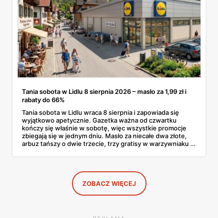
Tania sobota w Lidlu 8 sierpnia 2026 – masło za 1,99 zł i
rabaty do 66%
Tania sobota w Lidlu wraca 8 sierpnia i zapowiada się
wyjątkowo apetycznie. Gazetka ważna od czwartku
kończy się właśnie w sobotę, więc wszystkie promocje
zbiegają się w jednym dniu. Masło za niecałe dwa złote,
arbuz tańszy o dwie trzecie, trzy gratisy w warzywniaku i
jedna oferta działająca wyłącznie w sobotę. Przejrzałam
całą sobotnią gazetkę Lidla strona po stronie i wybrałam
to, co naprawdę się opłaca.
ZOBACZ WIĘCEJ