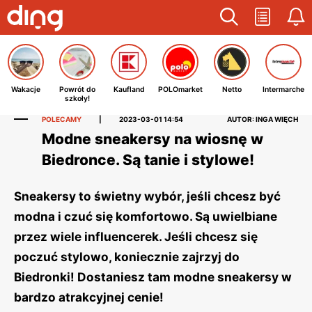
Wakacje
Powrót do
Kaufland
POLOmarket
Netto
Intermarche
szkoły!
POLECAMY
|
2023-03-01 14:54
AUTOR: INGA WIĘCH
Modne sneakersy na wiosnę w
Biedronce. Są tanie i stylowe!
Sneakersy to świetny wybór, jeśli chcesz być
modna i czuć się komfortowo. Są uwielbiane
przez wiele influencerek. Jeśli chcesz się
poczuć stylowo, koniecznie zajrzyj do
Biedronki! Dostaniesz tam modne sneakersy w
bardzo atrakcyjnej cenie!