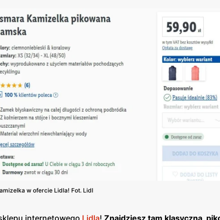
mizelka w ofercie Lidla! Fot. Lidl
o sklepu internetowego
Lidla
!
Znajdziesz tam klasyczną, pi