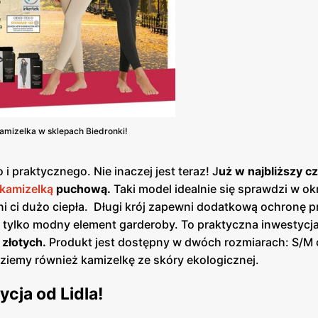
kamizelka w sklepach Biedronki!
 praktycznego. Nie inaczej jest teraz! J
uż w najbliższy c
kamizelką
puchową.
Taki model idealnie się sprawdzi w ok
 ci dużo ciepła. Długi krój zapewni dodatkową ochronę p
 tylko modny element garderoby. To praktyczna inwestycja
złotych.
Produkt jest dostępny w dwóch rozmiarach: S/M 
dziemy również kamizelkę ze skóry ekologicznej.
cja od Lidla!