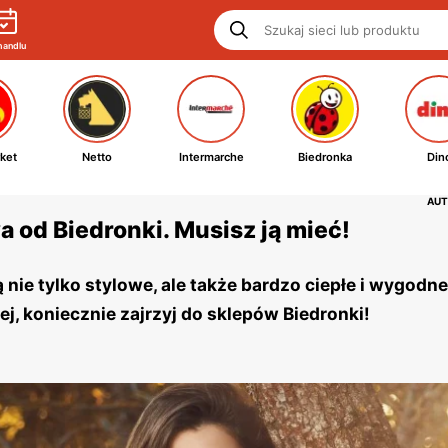
handlu
ket
Netto
Intermarche
Biedronka
Din
AUT
od Biedronki. Musisz ją mieć!
ie tylko stylowe, ale także bardzo ciepłe i wygodne.
j, koniecznie zajrzyj do sklepów Biedronki!