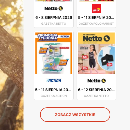
6
-
8 SIERPNIA 2026
5
-
11 SIERPNIA 2026
GAZETKA NETTO
GAZETKA POLOMARKET
5
-
11 SIERPNIA 2026
6
-
12 SIERPNIA 2026
GAZETKA ACTION
GAZETKA NETTO
ZOBACZ WSZYSTKIE