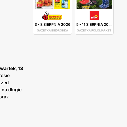
3
-
8 SIERPNIA 2026
5
-
11 SIERPNIA 2026
GAZETKA BIEDRONKA
GAZETKA POLOMARKET
zwartek, 13
resie
rzed
 na długie
oraz