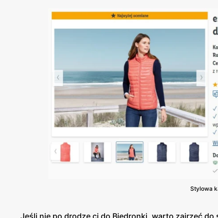
Stylowa ka
Jeśli nie po drodze ci do Biedronki, warto zajrzeć d