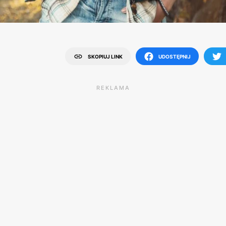
SKOPIUJ LINK
UDOSTĘPNIJ
REKLAMA