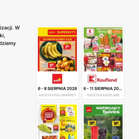
izacji. W
ki,
jdziemy
6
-
8 SIERPNIA 2026
6
-
11 SIERPNIA 2026
GAZETKA POLOMARKET
GAZETKA KAUFLAND