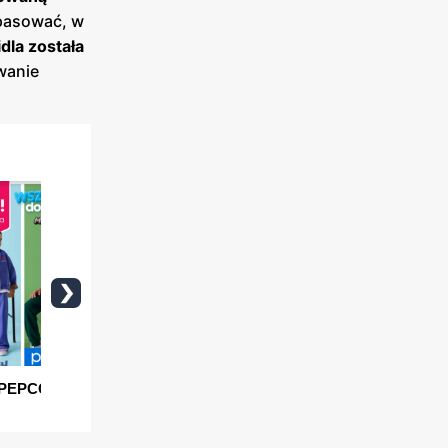
 pasować, w
dla została
wanie