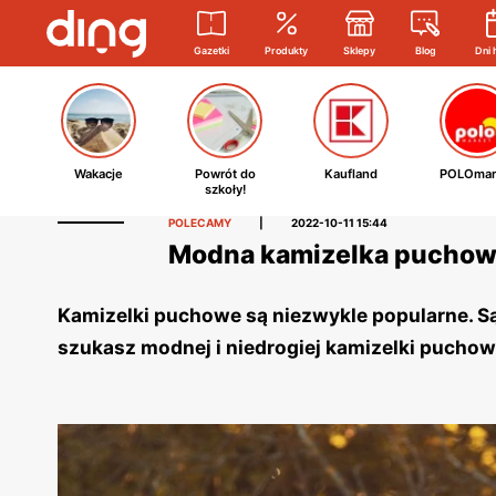
Gazetki
Produkty
Sklepy
Blog
Dni 
Wakacje
Powrót do
Kaufland
POLOmar
szkoły!
POLECAMY
|
2022-10-11 15:44
Modna kamizelka puchowa 
Kamizelki puchowe są niezwykle popularne. Są n
szukasz modnej i niedrogiej kamizelki puchowe