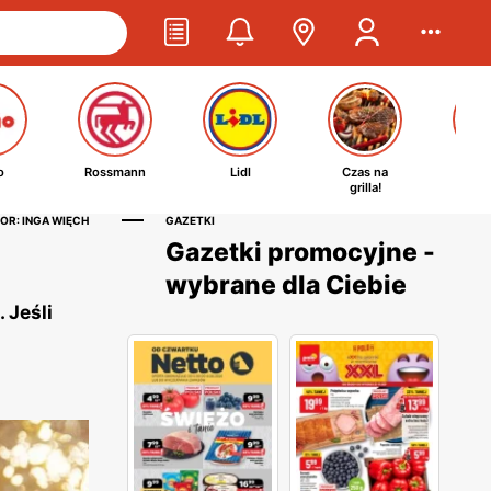
o
Rossmann
Lidl
Czas na
Ta
grilla!
kosm
OR: INGA WIĘCH
GAZETKI
Gazetki promocyjne -
wybrane dla Ciebie
 Jeśli