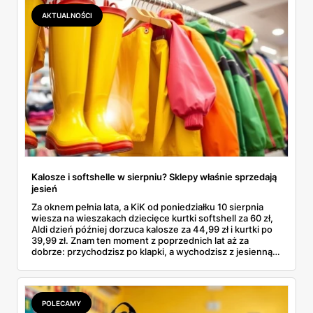
łącznie z jedną wpadką, o której za chwilę.
AKTUALNOŚCI
Kalosze i softshelle w sierpniu? Sklepy właśnie sprzedają
jesień
Za oknem pełnia lata, a KiK od poniedziałku 10 sierpnia
wiesza na wieszakach dziecięce kurtki softshell za 60 zł,
Aldi dzień później dorzuca kalosze za 44,99 zł i kurtki po
39,99 zł. Znam ten moment z poprzednich lat aż za
dobrze: przychodzisz po klapki, a wychodzisz z jesienną
garderobą dla całej rodziny. Sprawdziłam, co dokładnie
pojawi się w gazetkach w przyszłym tygodniu i czy jest
sens kupować jesień, zanim skończą się wakacje.
POLECAMY