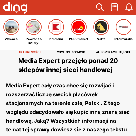
Wakacje
Powrót do
Kaufland
POLOmarket
Netto
Intermarche
szkoły!
AKTUALNOŚCI
|
2021-03-03 14:30
AUTOR: KAMIL DĘBSKI
Media Expert przejęło ponad 20
sklepów innej sieci handlowej
Media Expert cały czas chce się rozwijać i
rozszerzać liczbę swoich placówek
stacjonarnych na terenie całej Polski. Z tego
względu zdecydowało się kupić inną znaną sieć
handlową. Jaką? Wszystkich informacji na
temat tej sprawy dowiesz się z naszego tekstu.