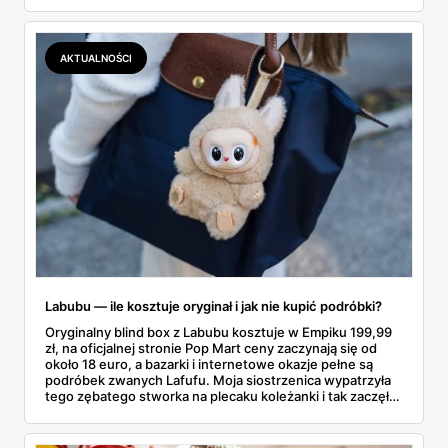
najszybciej rosnący sport w Polsce: kortów przybywa
lawinowo, a chętnych jeszcze szybciej. Sprawdziłam, co
dokładnie dostajemy za te pieniądze i komu taka rakieta
AKTUALNOŚCI
faktycznie wystarczy.
Labubu — ile kosztuje oryginał i jak nie kupić podróbki?
Oryginalny blind box z Labubu kosztuje w Empiku 199,99
zł, na oficjalnej stronie Pop Mart ceny zaczynają się od
około 18 euro, a bazarki i internetowe okazje pełne są
podróbek zwanych Lafufu. Moja siostrzenica wypatrzyła
tego zębatego stworka na plecaku koleżanki i tak zaczęło
się rodzinne śledztwo: co to właściwie jest, ile naprawdę
kosztuje i po czym poznać, że sprzedawca nie wciska nam
podróbki. Spisałam wszystko, czego się dowiedziałam —