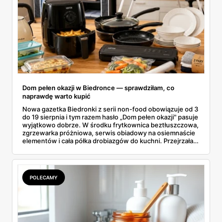
Dom pełen okazji w Biedronce — sprawdziłam, co
naprawdę warto kupić
Nowa gazetka Biedronki z serii non-food obowiązuje od 3
do 19 sierpnia i tym razem hasło „Dom pełen okazji" pasuje
wyjątkowo dobrze. W środku frytkownica beztłuszczowa,
zgrzewarka próżniowa, serwis obiadowy na osiemnaście
elementów i cała półka drobiazgów do kuchni. Przejrzałam
wszystkie strony i wybrałam to, po co sama ustawiłabym
się przy półce z samego rana.
POLECAMY