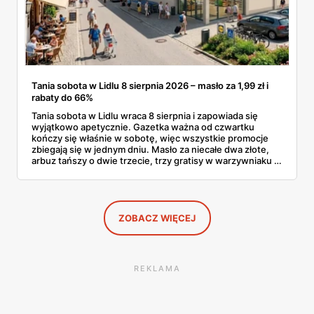
Tania sobota w Lidlu 8 sierpnia 2026 – masło za 1,99 zł i
rabaty do 66%
Tania sobota w Lidlu wraca 8 sierpnia i zapowiada się
wyjątkowo apetycznie. Gazetka ważna od czwartku
kończy się właśnie w sobotę, więc wszystkie promocje
zbiegają się w jednym dniu. Masło za niecałe dwa złote,
arbuz tańszy o dwie trzecie, trzy gratisy w warzywniaku i
jedna oferta działająca wyłącznie w sobotę. Przejrzałam
całą sobotnią gazetkę Lidla strona po stronie i wybrałam
to, co naprawdę się opłaca.
ZOBACZ WIĘCEJ
REKLAMA