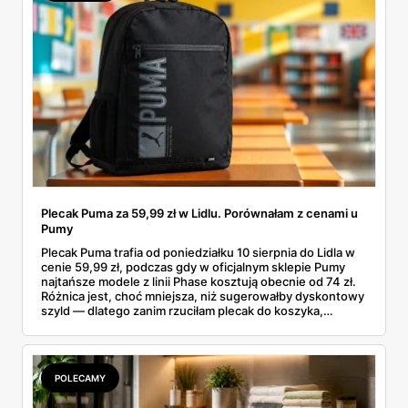
Plecak Puma za 59,99 zł w Lidlu. Porównałam z cenami u
Pumy
Plecak Puma trafia od poniedziałku 10 sierpnia do Lidla w
cenie 59,99 zł, podczas gdy w oficjalnym sklepie Pumy
najtańsze modele z linii Phase kosztują obecnie od 74 zł.
Różnica jest, choć mniejsza, niż sugerowałby dyskontowy
szyld — dlatego zanim rzuciłam plecak do koszyka,
rozłożyłam ceny na czynniki pierwsze. Poniżej cała
rozpiska: co dokładnie sprzedaje Lidl, ile kosztują
odpowiedniki u producenta i komu ten zakup naprawdę
się opłaci.
POLECAMY