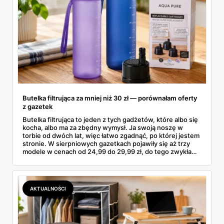
Butelka filtrująca za mniej niż 30 zł — porównałam oferty
z gazetek
Butelka filtrująca to jeden z tych gadżetów, które albo się
kocha, albo ma za zbędny wymysł. Ja swoją noszę w
torbie od dwóch lat, więc łatwo zgadnąć, po której jestem
stronie. W sierpniowych gazetkach pojawiły się aż trzy
modele w cenach od 24,99 do 29,99 zł, do tego zwykła
butelka za 14,99 zł dla nieprzekonanych. Sprawdziłam
wszystkie oferty i policzyłam, kiedy taki zakup faktycznie
się opłaca.
AKTUALNOŚCI