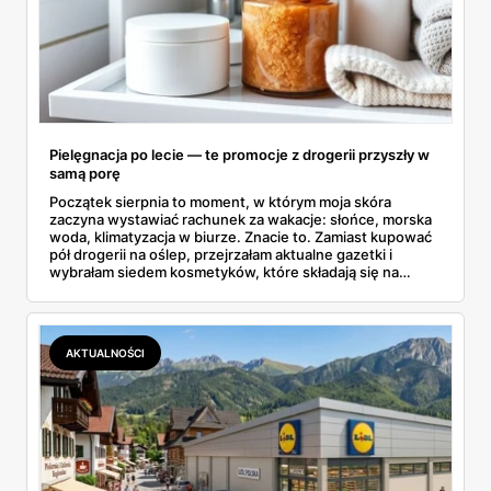
Pielęgnacja po lecie — te promocje z drogerii przyszły w
samą porę
Początek sierpnia to moment, w którym moja skóra
zaczyna wystawiać rachunek za wakacje: słońce, morska
woda, klimatyzacja w biurze. Znacie to. Zamiast kupować
pół drogerii na oślep, przejrzałam aktualne gazetki i
wybrałam siedem kosmetyków, które składają się na
sensowny plan regeneracji — od peelingu za 21,95 zł po
dermokosmetyki Vichy. Wszystkie ceny sprawdziłam w
ofertach, terminy też.
AKTUALNOŚCI