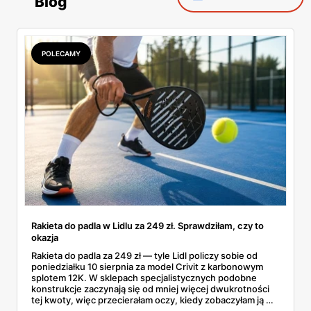
Blog
POLECAMY
Rakieta do padla w Lidlu za 249 zł. Sprawdziłam, czy to
okazja
Rakieta do padla za 249 zł — tyle Lidl policzy sobie od
poniedziałku 10 sierpnia za model Crivit z karbonowym
splotem 12K. W sklepach specjalistycznych podobne
konstrukcje zaczynają się od mniej więcej dwukrotności
tej kwoty, więc przecierałam oczy, kiedy zobaczyłam ją w
gazetce między dresami a wkrętarką. Padel to dziś