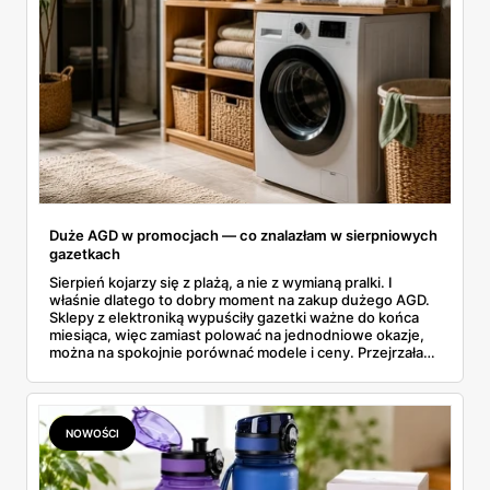
Duże AGD w promocjach — co znalazłam w sierpniowych
gazetkach
Sierpień kojarzy się z plażą, a nie z wymianą pralki. I
właśnie dlatego to dobry moment na zakup dużego AGD.
Sklepy z elektroniką wypuściły gazetki ważne do końca
miesiąca, więc zamiast polować na jednodniowe okazje,
można na spokojnie porównać modele i ceny. Przejrzałam
aktualne promocje AGD i RTV — poniżej wszystko, co
znalazłam, z cenami i terminami.
NOWOŚCI