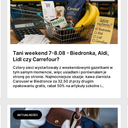
Tani weekend 7-8.08 - Biedronka, Aldi,
Lidl czy Carrefour?
Cztery sieci wystartowały z weekendowymi gazetkami w
tym samym momencie, więc usiadłam i porównałam je
stronę po stronie. Najmocniejsze okazje: kawa ziarnista
Carousel w Biedronce za 32,50 zł przy drugim
opakowaniu gratis, rabat 50% na artykuły szkolne i
przemysłowe przy zakupie trzech sztuk oraz banany po
2,99 zł za kilogram, ale wyłącznie w sobotę z aplikacją. Aldi
odpowiada masłem za 2,99 zł. Werdykt w skrócie:
najwięcej wyciśniesz z Biedronki, po świeże warzywa jedź
do Aldi.
AKTUALNOŚCI