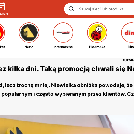
handlu
ket
Netto
Intermarche
Biedronka
Din
AUTOR:
ez kilka dni. Taką promocją chwali się N
zł, lecz trochę mniej. Niewielka obniżka powoduje, że
ym popularnym i często wybieranym przez klientów. C