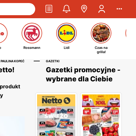
o
Rossmann
Lidl
Czas na
Ta
grilla!
kosm
 PAULINA KOPEĆ
GAZETKI
etto!
Gazetki promocyjne -
wybrane dla Ciebie
 produkt
zy