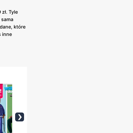
zł. Tyle
a sama
 dane, które
 inne