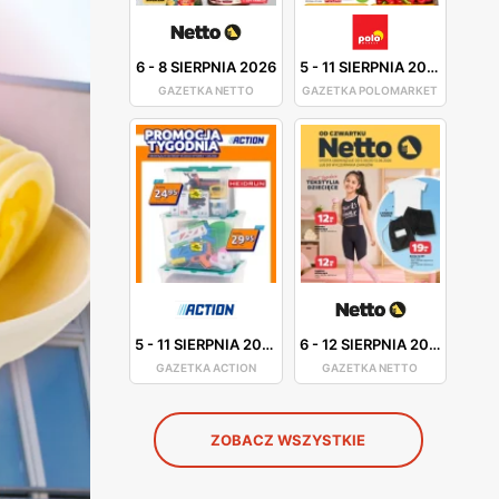
6
-
8 SIERPNIA 2026
5
-
11 SIERPNIA 2026
GAZETKA NETTO
GAZETKA POLOMARKET
5
-
11 SIERPNIA 2026
6
-
12 SIERPNIA 2026
GAZETKA ACTION
GAZETKA NETTO
ZOBACZ WSZYSTKIE