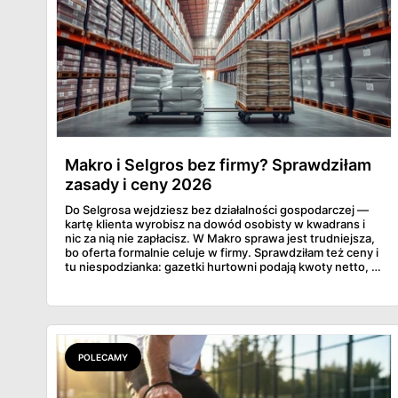
Makro i Selgros bez firmy? Sprawdziłam
zasady i ceny 2026
Do Selgrosa wejdziesz bez działalności gospodarczej —
kartę klienta wyrobisz na dowód osobisty w kwadrans i
nic za nią nie zapłacisz. W Makro sprawa jest trudniejsza,
bo oferta formalnie celuje w firmy. Sprawdziłam też ceny i
tu niespodzianka: gazetki hurtowni podają kwoty netto, a
przy kasie doliczany jest VAT. Co więcej, hurt wcale nie
zawsze wygrywa — ta sama kawa ziarnista kosztuje w
Makro ponad dwa razy więcej niż w weekendowej
promocji dyskontu.
POLECAMY