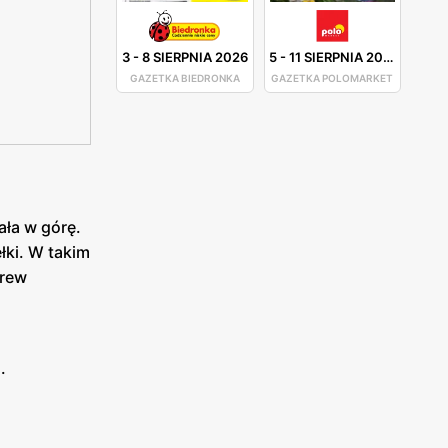
3
-
8 SIERPNIA 2026
5
-
11 SIERPNIA 2026
GAZETKA BIEDRONKA
GAZETKA POLOMARKET
ała w górę.
łki. W takim
brew
.