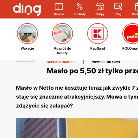
Gazetki
Produkty
Sklepy
Blog
Dni 
Wakacje
Powrót do
Kaufland
POLOmar
szkoły!
SUPER PROMOCJE
|
2022-05-06 12:23
Masło po 5,50 zł tylko prz
Masło w Netto nie kosztuje teraz jak zwykle 7 
staje się znacznie atrakcyjniejszy. Mowa o t
zdążycie się załapać?