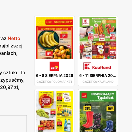
eraz
Netto
najbliższej
waniach,
 sztuki. To
6
-
8 SIERPNIA 2026
6
-
11 SIERPNIA 2026
Przypuśćmy,
GAZETKA POLOMARKET
GAZETKA KAUFLAND
20,97 zł,