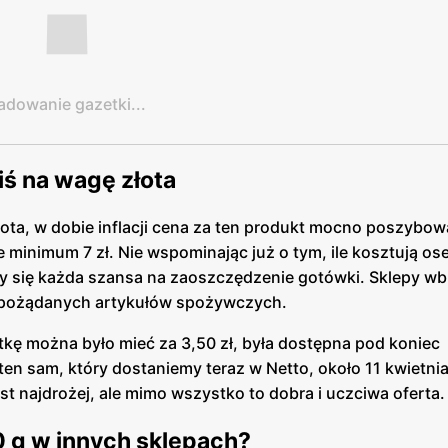
adowanie gazetki...
iś na wagę złota
złota, w dobie inflacji cena za ten produkt mocno poszybow
minimum 7 zł. Nie wspominając już o tym, ile kosztują ose
y się każda szansa na zaoszczędzenie gotówki. Sklepy w
k pożądanych artykułów spożywczych.
stkę można było mieć za 3,50 zł, była dostępna pod koniec
 ten sam, który dostaniemy teraz w Netto, około 11 kwietnia
est najdrożej, ale mimo wszystko to dobra i uczciwa oferta.
0 g w innych sklepach?