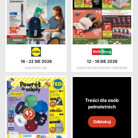
16
-
22 SIE 2026
12
-
19 SIE 2026
GAZETKA LIDL
GAZETKA DELIKATESY CENTRUM
Treści dla osób
pełnoletnich
Odblokuj