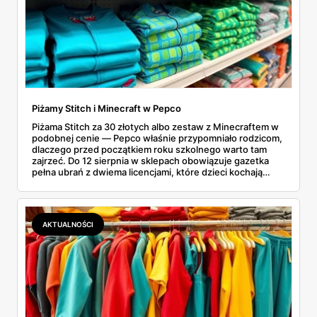
Piżamy Stitch i Minecraft w Pepco
Piżama Stitch za 30 złotych albo zestaw z Minecraftem w
podobnej cenie — Pepco właśnie przypomniało rodzicom,
dlaczego przed początkiem roku szkolnego warto tam
zajrzeć. Do 12 sierpnia w sklepach obowiązuje gazetka
pełna ubrań z dwiema licencjami, które dzieci kochają
chyba najmocniej. Zanim ruszyłam na zakupy, porównałam
ceny z Sinsay, Reserved i H&M. I powiem szczerze:
różnice bywają większe, niż się spodziewałam. Sprawdź,
co dokładnie znajdziesz na półkach i dlaczego lepiej się
AKTUALNOŚCI
pospieszyć.