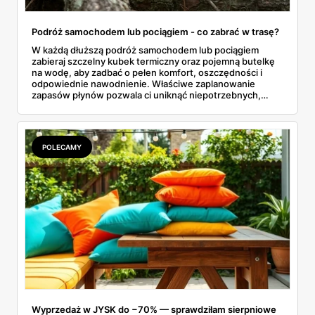
Podróż samochodem lub pociągiem - co zabrać w trasę?
W każdą dłuższą podróż samochodem lub pociągiem
zabieraj szczelny kubek termiczny oraz pojemną butelkę
na wodę, aby zadbać o pełen komfort, oszczędności i
odpowiednie nawodnienie. Właściwe zaplanowanie
zapasów płynów pozwala ci uniknąć niepotrzebnych,
drogich postojów na stacjach benzynowych czy
kupowania przepłaconych napojów w wagonach
restauracyjnych. Połączenie funkcji, jakie oferuje dobrze
izolujący kubek termiczny z gorącą kawą oraz niezawodna
POLECAMY
butelka na wodę, tworzy idealny, podróżny zestaw. Dzięki
niemu wielogodzinne przemieszczanie się z miejsca na
miejsce staje się znacznie przyjemniejsze, a my zyskujemy
pewność, że nasze ulubione napoje są zawsze pod ręką.
Wyprzedaż w JYSK do −70% — sprawdziłam sierpniowe