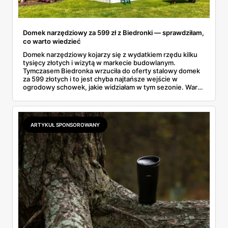
Domek narzędziowy za 599 zł z Biedronki — sprawdziłam,
co warto wiedzieć
Domek narzędziowy kojarzy się z wydatkiem rzędu kilku
tysięcy złotych i wizytą w markecie budowlanym.
Tymczasem Biedronka wrzuciła do oferty stalowy domek
za 599 złotych i to jest chyba najtańsze wejście w
ogrodowy schowek, jakie widziałam w tym sezonie. Warto
wiedzieć trzy rzeczy: czym różnią się materiały, czy taki
obiekt trzeba gdzieś zgłaszać i jak przygotować miejsce,
żeby konstrukcja nie odleciała przy pierwszej jesiennej
wichurze.
ARTYKUŁ SPONSOROWANY