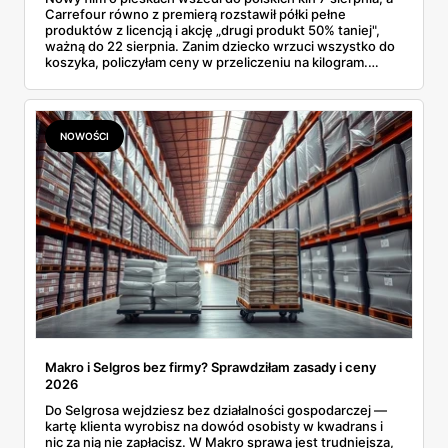
Carrefour równo z premierą rozstawił półki pełne
produktów z licencją i akcję „drugi produkt 50% taniej",
ważną do 22 sierpnia. Zanim dziecko wrzuci wszystko do
koszyka, policzyłam ceny w przeliczeniu na kilogram.
Wnioski? Krem orzechowy z paluszkami za 3,49 zł to
prawie 140 zł za kilogram, ale lody do mrożenia i rurki
waflowe bronią się nawet bez rabatu.
NOWOŚCI
Makro i Selgros bez firmy? Sprawdziłam zasady i ceny
2026
Do Selgrosa wejdziesz bez działalności gospodarczej —
kartę klienta wyrobisz na dowód osobisty w kwadrans i
nic za nią nie zapłacisz. W Makro sprawa jest trudniejsza,