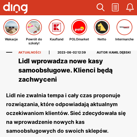
Wakacje
Powrót do
Kaufland
POLOmarket
Netto
Intermarche
szkoły!
AKTUALNOŚCI
|
2023-06-02 12:39
AUTOR: KAMIL DĘBSKI
Lidl wprowadza nowe kasy
samoobsługowe. Klienci będą
zachwyceni
Lidl nie zwalnia tempa i cały czas proponuje
rozwiązania, które odpowiadają aktualnym
oczekiwaniom klientów. Sieć zdecydowała się
na wprowadzenie nowych kas
samoobsługowych do swoich sklepów.