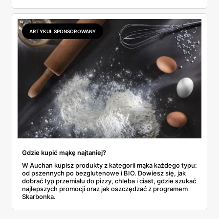
przemysłowe przy zakupie trzech sztuk oraz banany po
2,99 zł za kilogram, ale wyłącznie w sobotę z aplikacją. Aldi
odpowiada masłem za 2,99 zł. Werdykt w skrócie:
najwięcej wyciśniesz z Biedronki, po świeże warzywa jedź
ARTYKUŁ SPONSOROWANY
do Aldi.
Gdzie kupić mąkę najtaniej?
W Auchan kupisz produkty z kategorii mąka każdego typu:
od pszennych po bezglutenowe i BIO. Dowiesz się, jak
dobrać typ przemiału do pizzy, chleba i ciast, gdzie szukać
najlepszych promocji oraz jak oszczędzać z programem
Skarbonka.