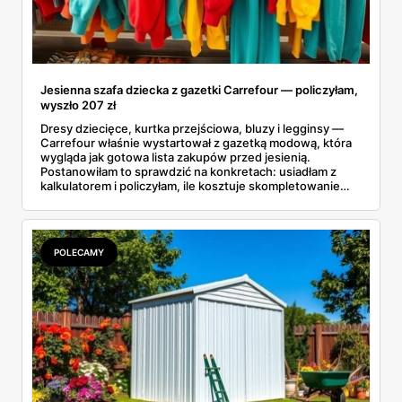
Jesienna szafa dziecka z gazetki Carrefour — policzyłam,
wyszło 207 zł
Dresy dziecięce, kurtka przejściowa, bluzy i legginsy —
Carrefour właśnie wystartował z gazetką modową, która
wygląda jak gotowa lista zakupów przed jesienią.
Postanowiłam to sprawdzić na konkretach: usiadłam z
kalkulatorem i policzyłam, ile kosztuje skompletowanie
całej jesiennej szafy dziecka z jednej gazetki. Wyszło
niecałe 207 złotych za siedem rzeczy, od t-shirtu po
kurtkę. A dla starszaków są jeszcze markowe dresy Puma
i Everlast w cenach, które miło zaskakują.
POLECAMY