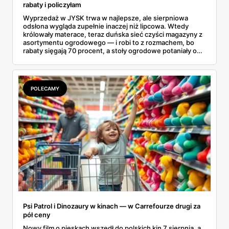
rabaty i policzyłam
Wyprzedaż w JYSK trwa w najlepsze, ale sierpniowa
odsłona wygląda zupełnie inaczej niż lipcowa. Wtedy
królowały materace, teraz duńska sieć czyści magazyny z
asortymentu ogrodowego — i robi to z rozmachem, bo
rabaty sięgają 70 procent, a stoły ogrodowe potaniały o
ponad tysiąc złotych. Przejrzałam aktualną ofertę
wyprzedażową pozycja po pozycji i wybrałam rzeczy, przy
których przecena jest realna, a nie tylko marketingowa.
Kilka z nich kończy się szybciej, niż zapowiada kalendarz.
POLECAMY
Psi Patrol i Dinozaury w kinach — w Carrefourze drugi za
pół ceny
Nowy film o pieskach wszedł do polskich kin 7 sierpnia, a