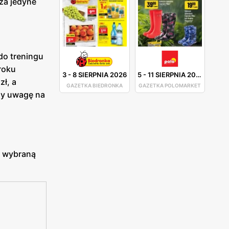
 za jedyne
do treningu
roku
3
-
8 SIERPNIA 2026
5
-
11 SIERPNIA 2026
zł, a
GAZETKA BIEDRONKA
GAZETKA POLOMARKET
my uwagę na
z wybraną