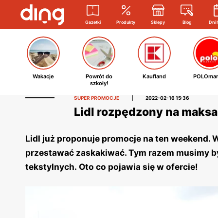
Gazetki
Produkty
Sklepy
Blog
Dni 
Wakacje
Powrót do
Kaufland
POLOmar
szkoły!
SUPER PROMOCJE
|
2022-02-16 15:36
Lidl rozpędzony na maksa
Lidl już proponuje promocje na ten weekend. W
przestawać zaskakiwać. Tym razem musimy by
tekstylnych. Oto co pojawia się w ofercie!