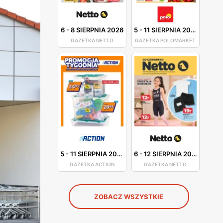
6
-
8 SIERPNIA 2026
5
-
11 SIERPNIA 2026
GAZETKA NETTO
GAZETKA POLOMARKET
5
-
11 SIERPNIA 2026
6
-
12 SIERPNIA 2026
GAZETKA ACTION
GAZETKA NETTO
ZOBACZ WSZYSTKIE