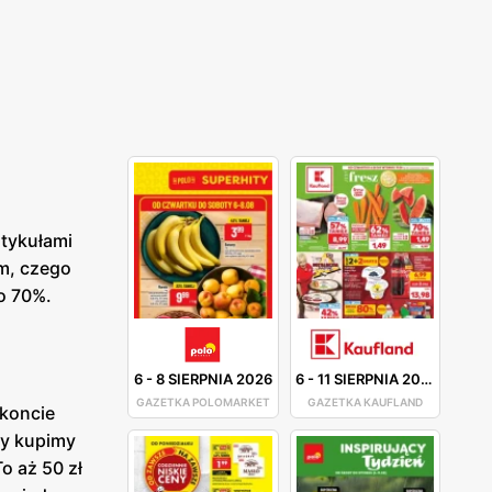
rtykułami
ym, czego
o 70%.
6
-
8 SIERPNIA 2026
6
-
11 SIERPNIA 2026
GAZETKA POLOMARKET
GAZETKA KAUFLAND
skoncie
ty kupimy
o aż 50 zł