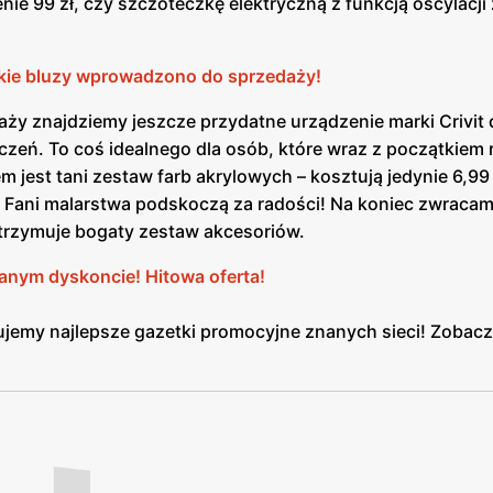
cenie 99 zł, czy szczoteczkę elektryczną z funkcją oscylacji
jakie bluzy wprowadzono do sprzedaży!
daży znajdziemy jeszcze przydatne urządzenie marki Crivit 
eń. To coś idealnego dla osób, które wraz z początkiem 
m jest tani zestaw farb akrylowych – kosztują jedynie 6,99 
e. Fani malarstwa podskoczą za radości! Na koniec zwraca
 otrzymuje bogaty zestaw akcesoriów.
anym dyskoncie! Hitowa oferta!
ujemy najlepsze gazetki promocyjne znanych sieci! Zobac