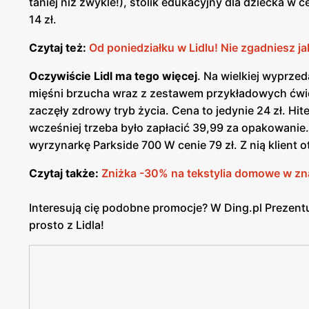
taniej niż zwykle!), stolik edukacyjny dla dziecka w 
14 zł.
Czytaj też:
Od poniedziałku w Lidlu! Nie zgadniesz 
Oczywiście Lidl ma tego więcej
. Na wielkiej wyprze
mięśni brzucha wraz z zestawem przykładowych ćwicz
zaczęły zdrowy tryb życia. Cena to jedynie 24 zł. Hite
wcześniej trzeba było zapłacić 39,99 za opakowani
wyrzynarkę Parkside 700 W cenie 79 zł. Z nią klient
Czytaj także:
Zniżka -30% na tekstylia domowe w zn
Interesują cię podobne promocje? W Ding.pl Prezent
prosto z Lidla!