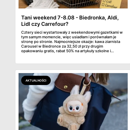
Tani weekend 7-8.08 - Biedronka, Aldi,
Lidl czy Carrefour?
Cztery sieci wystartowały z weekendowymi gazetkami w
tym samym momencie, więc usiadłam i porównałam je
stronę po stronie. Najmocniejsze okazje: kawa ziarnista
Carousel w Biedronce za 32,50 zł przy drugim
opakowaniu gratis, rabat 50% na artykuły szkolne i
przemysłowe przy zakupie trzech sztuk oraz banany po
2,99 zł za kilogram, ale wyłącznie w sobotę z aplikacją. Aldi
odpowiada masłem za 2,99 zł. Werdykt w skrócie:
najwięcej wyciśniesz z Biedronki, po świeże warzywa jedź
do Aldi.
AKTUALNOŚCI