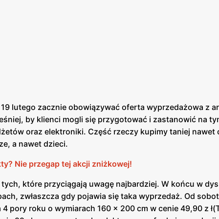
, 19 lutego zacznie obowiązywać oferta wyprzedażowa z a
śniej, by klienci mogli się przygotować i zastanowić na t
dżetów oraz elektroniki. Część rzeczy kupimy taniej nawet 
e, a nawet dzieci.
? Nie przegap tej akcji zniżkowej!
 tych, które przyciągają uwagę najbardziej. W końcu w dy
epach, zwłaszcza gdy pojawia się taka wyprzedaż. Od sobo
na 4 pory roku o wymiarach 160 × 200 cm w cenie 49,90 z ł(T