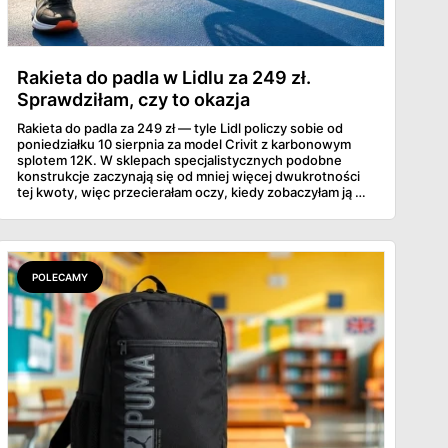
Rakieta do padla w Lidlu za 249 zł.
Sprawdziłam, czy to okazja
Rakieta do padla za 249 zł — tyle Lidl policzy sobie od
poniedziałku 10 sierpnia za model Crivit z karbonowym
splotem 12K. W sklepach specjalistycznych podobne
konstrukcje zaczynają się od mniej więcej dwukrotności
tej kwoty, więc przecierałam oczy, kiedy zobaczyłam ją w
gazetce między dresami a wkrętarką. Padel to dziś
najszybciej rosnący sport w Polsce: kortów przybywa
lawinowo, a chętnych jeszcze szybciej. Sprawdziłam, co
dokładnie dostajemy za te pieniądze i komu taka rakieta
faktycznie wystarczy.
POLECAMY