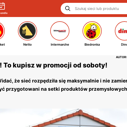
handlu
ket
Netto
Intermarche
Biedronka
Din
AUTOR:
! To kupisz w promocji od soboty!
idać, że sieć rozpędziła się maksymalnie i nie zamie
ć przygotowani na setki produktów przemysłowych