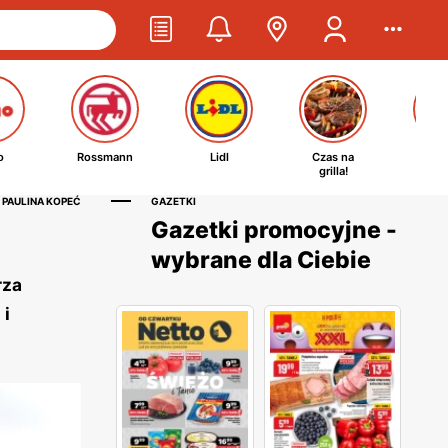
o
Rossmann
Lidl
Czas na
Ta
grilla!
kosm
 PAULINA KOPEĆ
GAZETKI
Gazetki promocyjne -
wybrane dla Ciebie
rza
 i