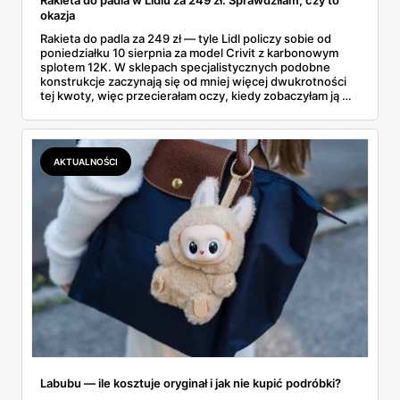
Rakieta do padla w Lidlu za 249 zł. Sprawdziłam, czy to
okazja
Rakieta do padla za 249 zł — tyle Lidl policzy sobie od
poniedziałku 10 sierpnia za model Crivit z karbonowym
splotem 12K. W sklepach specjalistycznych podobne
konstrukcje zaczynają się od mniej więcej dwukrotności
tej kwoty, więc przecierałam oczy, kiedy zobaczyłam ją w
gazetce między dresami a wkrętarką. Padel to dziś
najszybciej rosnący sport w Polsce: kortów przybywa
lawinowo, a chętnych jeszcze szybciej. Sprawdziłam, co
dokładnie dostajemy za te pieniądze i komu taka rakieta
AKTUALNOŚCI
faktycznie wystarczy.
Labubu — ile kosztuje oryginał i jak nie kupić podróbki?