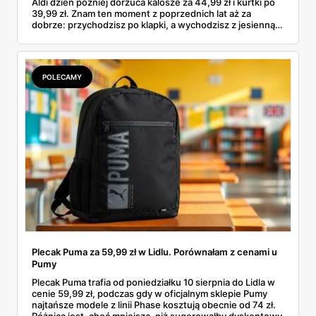
Aldi dzień później dorzuca kalosze za 44,99 zł i kurtki po
39,99 zł. Znam ten moment z poprzednich lat aż za
dobrze: przychodzisz po klapki, a wychodzisz z jesienną
garderobą dla całej rodziny. Sprawdziłam, co dokładnie
pojawi się w gazetkach w przyszłym tygodniu i czy jest
sens kupować jesień, zanim skończą się wakacje.
POLECAMY
Plecak Puma za 59,99 zł w Lidlu. Porównałam z cenami u
Pumy
Plecak Puma trafia od poniedziałku 10 sierpnia do Lidla w
cenie 59,99 zł, podczas gdy w oficjalnym sklepie Pumy
najtańsze modele z linii Phase kosztują obecnie od 74 zł.