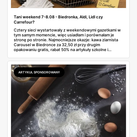
Tani weekend 7-8.08 - Biedronka, Aldi, Lidl czy
Carrefour?
Cztery sieci wystartowały z weekendowymi gazetkami w
tym samym momencie, więc usiadłam i porównałam je
stronę po stronie. Najmocniejsze okazje: kawa ziarnista
Carousel w Biedronce za 32,50 zł przy drugim
opakowaniu gratis, rabat 50% na artykuły szkolne i
przemysłowe przy zakupie trzech sztuk oraz banany po
2,99 zł za kilogram, ale wyłącznie w sobotę z aplikacją. Aldi
odpowiada masłem za 2,99 zł. Werdykt w skrócie:
najwięcej wyciśniesz z Biedronki, po świeże warzywa jedź
ARTYKUŁ SPONSOROWANY
do Aldi.