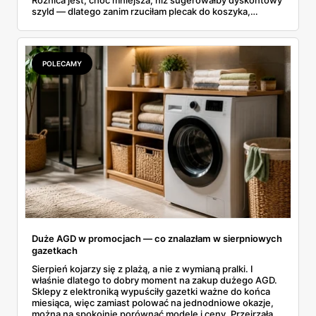
Różnica jest, choć mniejsza, niż sugerowałby dyskontowy
szyld — dlatego zanim rzuciłam plecak do koszyka,
rozłożyłam ceny na czynniki pierwsze. Poniżej cała
rozpiska: co dokładnie sprzedaje Lidl, ile kosztują
odpowiedniki u producenta i komu ten zakup naprawdę
się opłaci.
POLECAMY
Duże AGD w promocjach — co znalazłam w sierpniowych
gazetkach
Sierpień kojarzy się z plażą, a nie z wymianą pralki. I
właśnie dlatego to dobry moment na zakup dużego AGD.
Sklepy z elektroniką wypuściły gazetki ważne do końca
miesiąca, więc zamiast polować na jednodniowe okazje,
można na spokojnie porównać modele i ceny. Przejrzałam