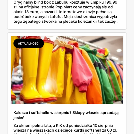
Oryginalny blind box z Labubu kosztuje w Empiku 199,99
zł, na oficjalnej stronie Pop Mart ceny zaczynają się od
około 18 euro, a bazarki i internetowe okazje pełne są
podróbek zwanych Lafufu. Moja siostrzenica wypatrzyła
tego zębatego stworka na plecaku koleżanki i tak zaczęło
się rodzinne śledztwo: co to właściwie jest, ile naprawdę
kosztuje i po czym poznać, że sprzedawca nie wciska nam
podróbki. Spisałam wszystko, czego się dowiedziałam —
łącznie z jedną wpadką, o której za chwilę.
AKTUALNOŚCI
Kalosze i softshelle w sierpniu? Sklepy właśnie sprzedają
jesień
Za oknem pełnia lata, a KiK od poniedziałku 10 sierpnia
wiesza na wieszakach dziecięce kurtki softshell za 60 zł,