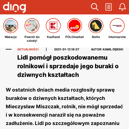
Wakacje
Powrót do
Kaufland
POLOmarket
Netto
Intermarche
szkoły!
AKTUALNOŚCI
|
2021-01-12 16:37
AUTOR: KAMIL DĘBSKI
Lidl pomógł poszkodowanemu
rolnikowi i sprzedaje jego buraki o
dziwnych kształtach
W ostatnich dniach media rozgłosiły sprawę
buraków o dziwnych kształtach, których
Mieczysław Miszczak, rolnik, nie mógł sprzedać
i w konsekwencji naraził się na poważne
zadłużenie. Lidl po szczegółowym zapoznaniu