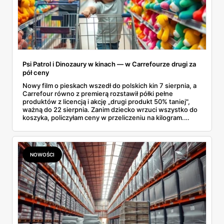
Psi Patrol i Dinozaury w kinach — w Carrefourze drugi za
pół ceny
Nowy film o pieskach wszedł do polskich kin 7 sierpnia, a
Carrefour równo z premierą rozstawił półki pełne
produktów z licencją i akcję „drugi produkt 50% taniej",
ważną do 22 sierpnia. Zanim dziecko wrzuci wszystko do
koszyka, policzyłam ceny w przeliczeniu na kilogram.
Wnioski? Krem orzechowy z paluszkami za 3,49 zł to
prawie 140 zł za kilogram, ale lody do mrożenia i rurki
waflowe bronią się nawet bez rabatu.
NOWOŚCI