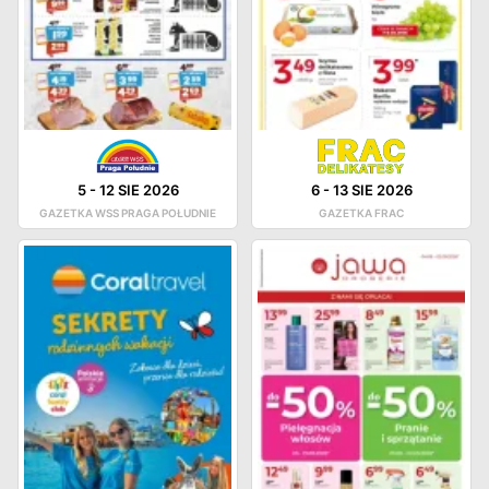
5
-
12 SIE 2026
6
-
13 SIE 2026
GAZETKA WSS PRAGA POŁUDNIE
GAZETKA FRAC