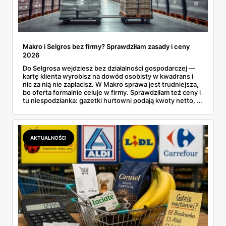
Makro i Selgros bez firmy? Sprawdziłam zasady i ceny
2026
Do Selgrosa wejdziesz bez działalności gospodarczej —
kartę klienta wyrobisz na dowód osobisty w kwadrans i
nic za nią nie zapłacisz. W Makro sprawa jest trudniejsza,
bo oferta formalnie celuje w firmy. Sprawdziłam też ceny i
tu niespodzianka: gazetki hurtowni podają kwoty netto, a
przy kasie doliczany jest VAT. Co więcej, hurt wcale nie
zawsze wygrywa — ta sama kawa ziarnista kosztuje w
Makro ponad dwa razy więcej niż w weekendowej
promocji dyskontu.
AKTUALNOŚCI