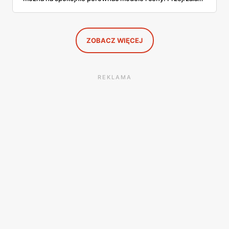
aktualne promocje AGD i RTV — poniżej wszystko, co
znalazłam, z cenami i terminami.
ZOBACZ WIĘCEJ
REKLAMA