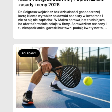
zasady i ceny 2026
Do Selgrosa wejdziesz bez działalności gospodarczej —
kartę klienta wyrobisz na dowód osobisty w kwadrans i
nic za nią nie zapłacisz. W Makro sprawa jest trudniejsza,
bo oferta formalnie celuje w firmy. Sprawdziłam też ceny i
tu niespodzianka: gazetki hurtowni podają kwoty netto, a
przy kasie doliczany jest VAT. Co więcej, hurt wcale nie
zawsze wygrywa — ta sama kawa ziarnista kosztuje w
Makro ponad dwa razy więcej niż w weekendowej
promocji dyskontu.
POLECAMY