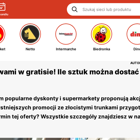
handlu
ket
Netto
Intermarche
Biedronka
Din
AUTOR
wami w gratisie! Ile sztuk można dostać
 popularne dyskonty i supermarkety proponują akc
stniejszych promocji ze złocistymi trunkami przygot
termin tej oferty? Wszystkie szczegóły znajdziesz w 