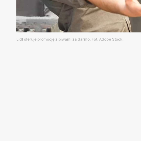
Lidl oferuje promocję z piwami za darmo. Fot. Adobe Stock.