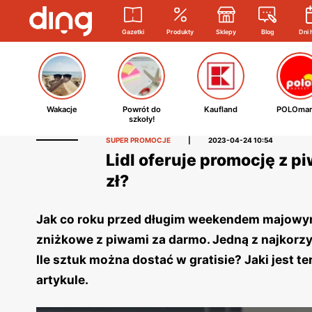
Gazetki
Produkty
Sklepy
Blog
Dni 
Wakacje
Powrót do
Kaufland
POLOmar
szkoły!
SUPER PROMOCJE
|
2023-04-24 10:54
Lidl oferuje promocję z pi
zł?
Jak co roku przed długim weekendem majowym
zniżkowe z piwami za darmo. Jedną z najkorzy
Ile sztuk można dostać w gratisie? Jaki jest 
artykule.