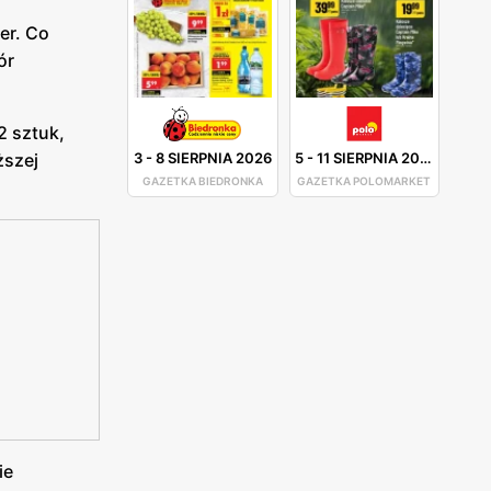
er. Co
ór
2 sztuk,
3
-
8 SIERPNIA 2026
5
-
11 SIERPNIA 2026
ższej
GAZETKA BIEDRONKA
GAZETKA POLOMARKET
ie