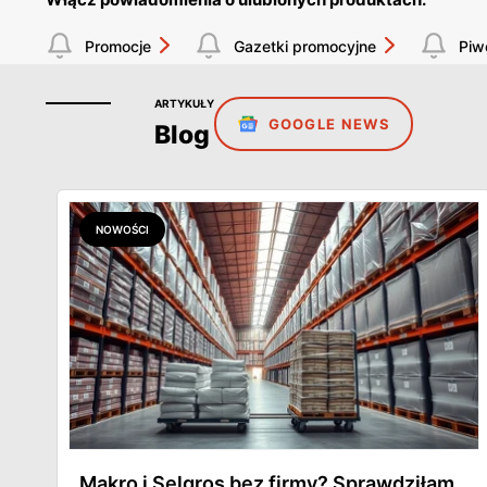
Promocje
Gazetki promocyjne
Piw
ARTYKUŁY
GOOGLE NEWS
Blog
NOWOŚCI
Makro i Selgros bez firmy? Sprawdziłam