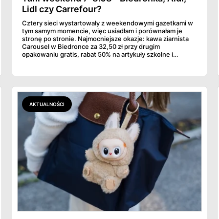
Lidl czy Carrefour?
Cztery sieci wystartowały z weekendowymi gazetkami w
tym samym momencie, więc usiadłam i porównałam je
stronę po stronie. Najmocniejsze okazje: kawa ziarnista
Carousel w Biedronce za 32,50 zł przy drugim
opakowaniu gratis, rabat 50% na artykuły szkolne i
przemysłowe przy zakupie trzech sztuk oraz banany po
2,99 zł za kilogram, ale wyłącznie w sobotę z aplikacją. Aldi
odpowiada masłem za 2,99 zł. Werdykt w skrócie:
najwięcej wyciśniesz z Biedronki, po świeże warzywa jedź
do Aldi.
AKTUALNOŚCI