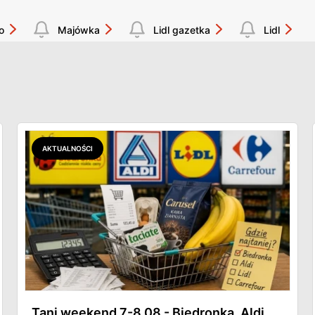
o
Majówka
Lidl gazetka
Lidl
AKTUALNOŚCI
Tani weekend 7-8.08 - Biedronka, Aldi,