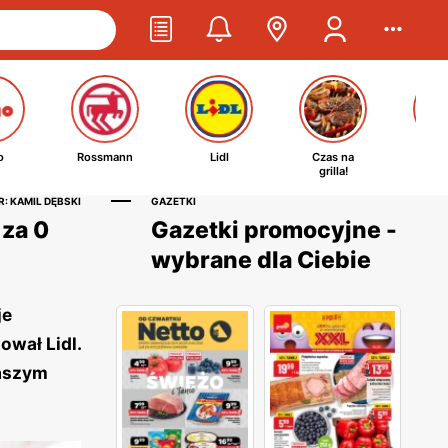
o
Rossmann
Lidl
Czas na
Ta
grilla!
kosm
: KAMIL DĘBSKI
GAZETKI
 za 0
Gazetki promocyjne -
wybrane dla Ciebie
je
ował Lidl.
naszym