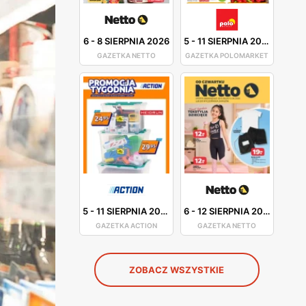
6
-
8 SIERPNIA 2026
5
-
11 SIERPNIA 2026
GAZETKA NETTO
GAZETKA POLOMARKET
5
-
11 SIERPNIA 2026
6
-
12 SIERPNIA 2026
GAZETKA ACTION
GAZETKA NETTO
ZOBACZ WSZYSTKIE