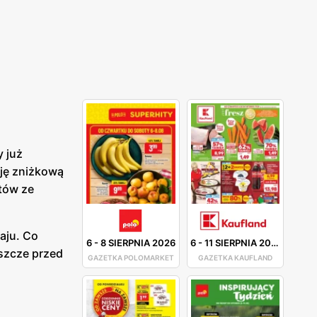
y już
cję zniżkową
tów ze
aju. Co
6
-
8 SIERPNIA 2026
6
-
11 SIERPNIA 2026
eszcze przed
GAZETKA POLOMARKET
GAZETKA KAUFLAND