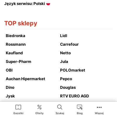
Język serwisu: Polski
TOP sklepy
Biedronka
Lidl
Rossmann
Carrefour
Kaufland
Netto
Super-Pharm
Jula
OBI
POLOmarket
Auchan Hipermarket
Pepco
Dino
Douglas
Jysk
RTV EURO AGD
Action
Media Expert
Deichmann
Media Markt
Gazetki
Oferty
Szukaj
Blog
Więcej