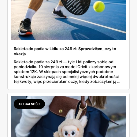
Rakieta do padla w Lidlu za 249 zł. Sprawdziłam, czy to
okazja
Rakieta do padla za 249 zł — tyle Lidl policzy sobie od
poniedziałku 10 sierpnia za model Crivit z karbonowym
splotem 12K. W sklepach specjalistycznych podobne
konstrukcje zaczynają się od mniej więcej dwukrotności
tej kwoty, więc przecierałam oczy, kiedy zobaczyłam ją w
gazetce między dresami a wkrętarką. Padel to dziś
najszybciej rosnący sport w Polsce: kortów przybywa
lawinowo, a chętnych jeszcze szybciej. Sprawdziłam, co
dokładnie dostajemy za te pieniądze i komu taka rakieta
AKTUALNOŚCI
faktycznie wystarczy.