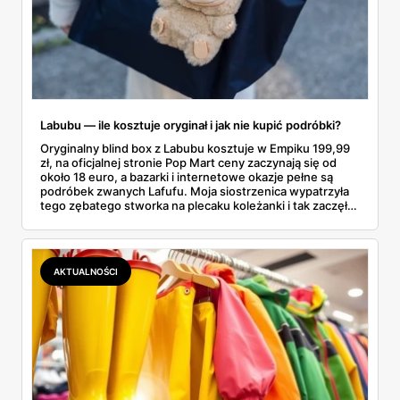
Labubu — ile kosztuje oryginał i jak nie kupić podróbki?
Oryginalny blind box z Labubu kosztuje w Empiku 199,99
zł, na oficjalnej stronie Pop Mart ceny zaczynają się od
około 18 euro, a bazarki i internetowe okazje pełne są
podróbek zwanych Lafufu. Moja siostrzenica wypatrzyła
tego zębatego stworka na plecaku koleżanki i tak zaczęło
się rodzinne śledztwo: co to właściwie jest, ile naprawdę
kosztuje i po czym poznać, że sprzedawca nie wciska nam
podróbki. Spisałam wszystko, czego się dowiedziałam —
łącznie z jedną wpadką, o której za chwilę.
AKTUALNOŚCI