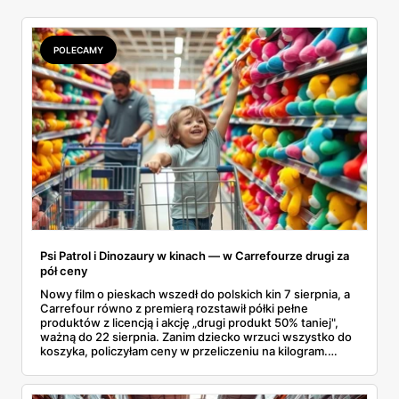
POLECAMY
Psi Patrol i Dinozaury w kinach — w Carrefourze drugi za
pół ceny
Nowy film o pieskach wszedł do polskich kin 7 sierpnia, a
Carrefour równo z premierą rozstawił półki pełne
produktów z licencją i akcję „drugi produkt 50% taniej",
ważną do 22 sierpnia. Zanim dziecko wrzuci wszystko do
koszyka, policzyłam ceny w przeliczeniu na kilogram.
Wnioski? Krem orzechowy z paluszkami za 3,49 zł to
prawie 140 zł za kilogram, ale lody do mrożenia i rurki
waflowe bronią się nawet bez rabatu.