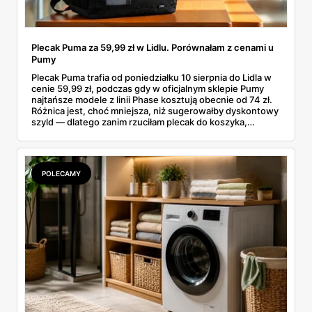
Plecak Puma za 59,99 zł w Lidlu. Porównałam z cenami u
Pumy
Plecak Puma trafia od poniedziałku 10 sierpnia do Lidla w
cenie 59,99 zł, podczas gdy w oficjalnym sklepie Pumy
najtańsze modele z linii Phase kosztują obecnie od 74 zł.
Różnica jest, choć mniejsza, niż sugerowałby dyskontowy
szyld — dlatego zanim rzuciłam plecak do koszyka,
rozłożyłam ceny na czynniki pierwsze. Poniżej cała
rozpiska: co dokładnie sprzedaje Lidl, ile kosztują
odpowiedniki u producenta i komu ten zakup naprawdę
się opłaci.
POLECAMY