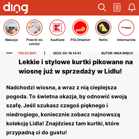
Wakacje
Powrót do
Kaufland
POLOmarket
Netto
Intermarche
szkoły!
POLECAMY
|
2023-02-16 14:41
AUTOR: INGA WIĘCH
Lekkie i stylowe kurtki pikowane na
wiosnę już w sprzedaży w Lidlu!
Nadchodzi wiosna, a wraz z nią cieplejsza
pogoda. To świetna okazja, by odnowić swoją
szafę. Jeśli szukasz czegoś pięknego i
niedrogiego, koniecznie zobacz najnowszą
kolekcję Lidla! Znajdziesz tam kurtki, które
przypadną ci do gustu!