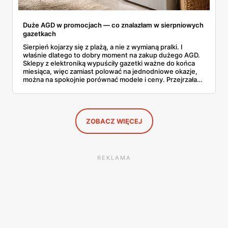
Duże AGD w promocjach — co znalazłam w sierpniowych
gazetkach
Sierpień kojarzy się z plażą, a nie z wymianą pralki. I
właśnie dlatego to dobry moment na zakup dużego AGD.
Sklepy z elektroniką wypuściły gazetki ważne do końca
miesiąca, więc zamiast polować na jednodniowe okazje,
można na spokojnie porównać modele i ceny. Przejrzałam
aktualne promocje AGD i RTV — poniżej wszystko, co
znalazłam, z cenami i terminami.
ZOBACZ WIĘCEJ
REKLAMA