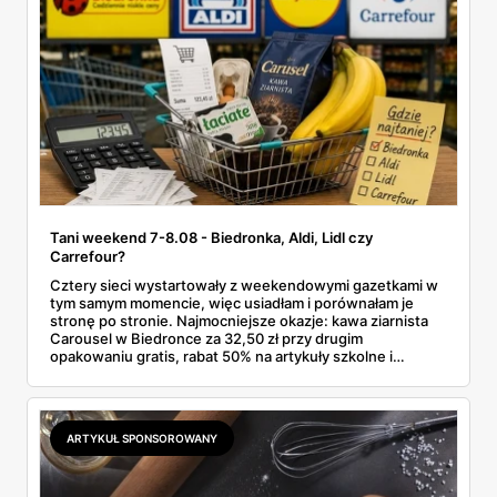
Tani weekend 7-8.08 - Biedronka, Aldi, Lidl czy
Carrefour?
Cztery sieci wystartowały z weekendowymi gazetkami w
tym samym momencie, więc usiadłam i porównałam je
stronę po stronie. Najmocniejsze okazje: kawa ziarnista
Carousel w Biedronce za 32,50 zł przy drugim
opakowaniu gratis, rabat 50% na artykuły szkolne i
przemysłowe przy zakupie trzech sztuk oraz banany po
2,99 zł za kilogram, ale wyłącznie w sobotę z aplikacją. Aldi
odpowiada masłem za 2,99 zł. Werdykt w skrócie:
najwięcej wyciśniesz z Biedronki, po świeże warzywa jedź
ARTYKUŁ SPONSOROWANY
do Aldi.