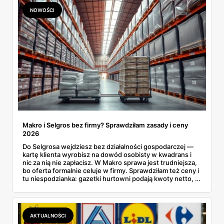
NOWOŚCI
Makro i Selgros bez firmy? Sprawdziłam zasady i ceny
2026
Do Selgrosa wejdziesz bez działalności gospodarczej —
kartę klienta wyrobisz na dowód osobisty w kwadrans i
nic za nią nie zapłacisz. W Makro sprawa jest trudniejsza,
bo oferta formalnie celuje w firmy. Sprawdziłam też ceny i
tu niespodzianka: gazetki hurtowni podają kwoty netto, a
przy kasie doliczany jest VAT. Co więcej, hurt wcale nie
zawsze wygrywa — ta sama kawa ziarnista kosztuje w
Makro ponad dwa razy więcej niż w weekendowej
promocji dyskontu.
AKTUALNOŚCI