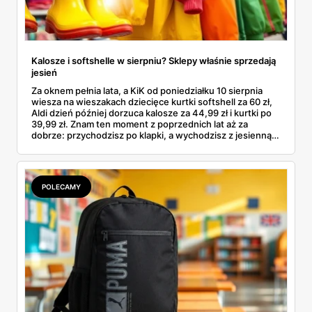
Kalosze i softshelle w sierpniu? Sklepy właśnie sprzedają
jesień
Za oknem pełnia lata, a KiK od poniedziałku 10 sierpnia
wiesza na wieszakach dziecięce kurtki softshell za 60 zł,
Aldi dzień później dorzuca kalosze za 44,99 zł i kurtki po
39,99 zł. Znam ten moment z poprzednich lat aż za
dobrze: przychodzisz po klapki, a wychodzisz z jesienną
garderobą dla całej rodziny. Sprawdziłam, co dokładnie
pojawi się w gazetkach w przyszłym tygodniu i czy jest
sens kupować jesień, zanim skończą się wakacje.
POLECAMY