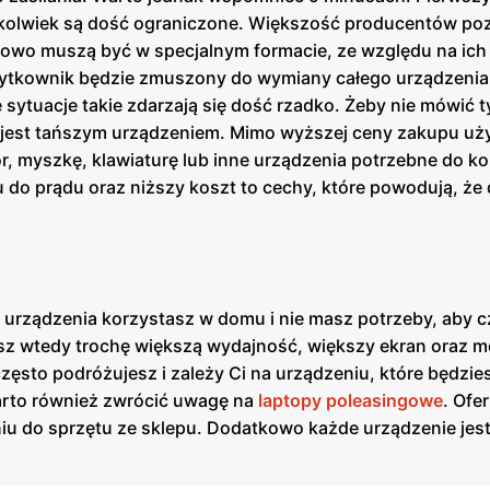
gokolwiek są dość ograniczone. Większość producentów po
owo muszą być w specjalnym formacie, ze względu na ich
żytkownik będzie zmuszony do wymiany całego urządzenia
ytuacje takie zdarzają się dość rzadko. Żeby nie mówić ty
 jest tańszym urządzeniem. Mimo wyższej ceny zakupu uż
 myszkę, klawiaturę lub inne urządzenia potrzebne do ko
do prądu oraz niższy koszt to cechy, które powodują, że
 z urządzenia korzystasz w domu i nie masz potrzeby, aby c
sz wtedy trochę większą wydajność, większy ekran oraz 
sto podróżujesz i zależy Ci na urządzeniu, które będzie
arto również zwrócić uwagę na
laptopy poleasingowe
. Ofe
u do sprzętu ze sklepu. Dodatkowo każde urządzenie jes