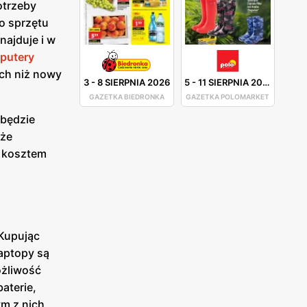
otrzeby
o sprzętu
najduje i w
putery
ach niż nowy
3
-
8 SIERPNIA 2026
5
-
11 SIERPNIA 2026
GAZETKA BIEDRONKA
GAZETKA POLOMARKET
 będzie
 że
ś kosztem
 Kupując
aptopy są
ożliwość
aterie,
ym z nich