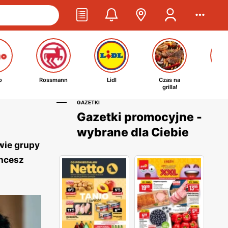
o
Rossmann
Lidl
Czas na
Ta
grilla!
kosm
GAZETKI
Gazetki promocyjne -
wybrane dla Ciebie
wie grupy
chcesz