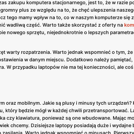
as zakupu komputera stacjonarnego, jest to, że w razie p
gromny plus ze względu na to, że chęć ulepszenia naszeg
rócz tego mamy wpływ na to, co w naszym komputerze się z
enić wadliwą część. Warto także skorzystać z oferty na
kom
pie nowego sprzętu, niejednokrotnie o lepszych parametr
rzęt warty rozpatrzenia. Warto jednak wspomnieć o tym, że
stawienia w danym miejscu. Dodatkowo należy pamiętać,
ra. W przypadku laptopów nie ma tej konieczności, ale co
ym oraz mobilnym. Jakie są plusy i minusy tych urządzeń?
, który będzie mógł w każdej chwili przetransportować. L
szka czy klawiatura, ponieważ są one wbudowane. Mając m
ek chcemy. Dzisiejsze laptopy posiadają duże i wydajne b
o zasilania. Warto jednak wspomnieć o minusach. Pierwsz