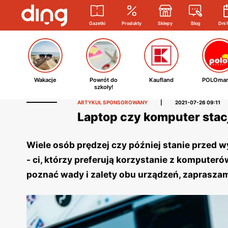
Gazetki
Produkty
Sklepy
Blog
Dni 
Wakacje
Powrót do
Kaufland
POLOmar
szkoły!
ARTYKUŁ SPONSOROWANY
|
2021-07-26 09:11
Laptop czy komputer stac
Wiele osób prędzej czy później stanie przed 
- ci, którzy preferują korzystanie z komputeró
poznać wady i zalety obu urządzeń, zapraszamy