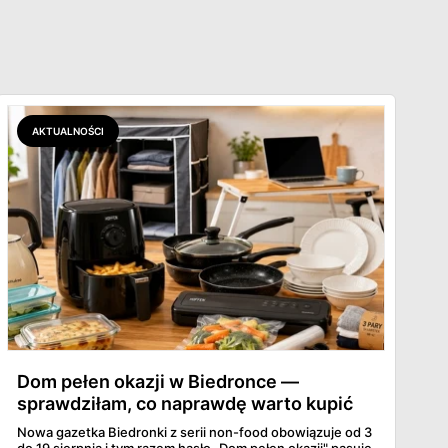
AKTUALNOŚCI
Dom pełen okazji w Biedronce —
sprawdziłam, co naprawdę warto kupić
Nowa gazetka Biedronki z serii non-food obowiązuje od 3