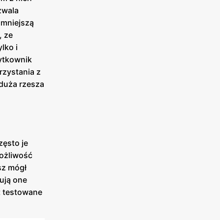
zwala
 mniejszą
, ze
lko i
ytkownik
rzystania z
 duża rzesza
zęsto je
możliwość
sz mógł
rują one
t testowane