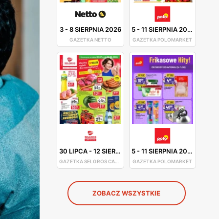
3
-
8 SIERPNIA 2026
5
-
11 SIERPNIA 2026
GAZETKA NETTO
GAZETKA POLOMARKET
30 LIPCA
-
12 SIERPNIA 2026
5
-
11 SIERPNIA 2026
GAZETKA SELGROS CASH&CARRY
GAZETKA POLOMARKET
ZOBACZ WSZYSTKIE