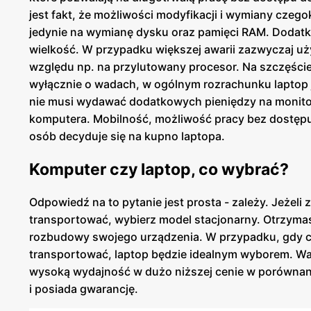
jest fakt, że możliwości modyfikacji i wymiany cze
jedynie na wymianę dysku oraz pamięci RAM. Dodatk
wielkość. W przypadku większej awarii zazwyczaj u
względu np. na przylutowany procesor. Na szczęście s
wyłącznie o wadach, w ogólnym rozrachunku laptop
nie musi wydawać dodatkowych pieniędzy na monitor,
komputera. Mobilność, możliwość pracy bez dostępu 
osób decyduje się na kupno laptopa.
Komputer czy laptop, co wybrać?
Odpowiedź na to pytanie jest prosta - zależy. Jeżeli
transportować, wybierz model stacjonarny. Otrzyma
rozbudowy swojego urządzenia. W przypadku, gdy czę
transportować, laptop będzie idealnym wyborem. W
wysoką wydajność w dużo niższej cenie w porównani
i posiada gwarancję.