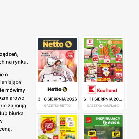
rządzeń,
ch na rynku.
ie o
ieniające
Nie mówimy
 rozmiarowo
3
-
8 SIERPNIA 2026
6
-
11 SIERPNIA 2026
nie zajmują
GAZETKA NETTO
GAZETKA KAUFLAND
lub biurka
w
ceną.