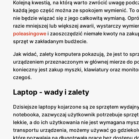
Kolejną kwestią, na którą warto zwrócić uwagę podcz
każdą jego część można ze spokojem wymienić. To o
nie będzie wiązać się z jego całkowitą wymianą. Op
razie mniejszej lub większej awarii, wystarczy wymi
poleasingowe
i zaoszczędzić niemałe kwoty na zaku
sprzęt w zakładanym budżecie.
Jak widać, zalety komputera pokazują, że jest to sp
urządzeniem przeznaczonym w głównej mierze do po
konieczny jest zakup myszki, klawiatury oraz monito
czegoś.
Laptop - wady i zalety
Dzisiejsze laptopy kojarzone są ze sprzętem wydajn
notebooka, zazwyczaj użytkownik potrzebuje sprzętu
lekkie, a do ich użytkowania nie jest wymagana my
transportu urządzenia, możemy używać go gdziekolwi
które pozwalają na długotrwałą pracę bez dostępu d