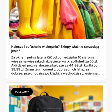
Kalosze i softshelle w sierpniu? Sklepy właśnie sprzedają
jesień
Za oknem pełnia lata, a KiK od poniedziałku 10 sierpnia
wiesza na wieszakach dziecięce kurtki softshell za 60 zł,
Aldi dzień później dorzuca kalosze za 44,99 zł i kurtki po
39,99 zł. Znam ten moment z poprzednich lat aż za
dobrze: przychodzisz po klapki, a wychodzisz z jesienną
garderobą dla całej rodziny. Sprawdziłam, co dokładnie
pojawi się w gazetkach w przyszłym tygodniu i czy jest
sens kupować jesień, zanim skończą się wakacje.
POLECAMY