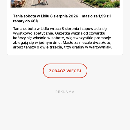
Tania sobota w Lidlu 8 sierpnia 2026 – masło za 1,99 zł i
rabaty do 66%
Tania sobota w Lidlu wraca 8 sierpnia i zapowiada się
wyjątkowo apetycznie. Gazetka ważna od czwartku
kończy się właśnie w sobotę, więc wszystkie promocje
zbiegają się w jednym dniu. Masło za niecałe dwa złote,
arbuz tańszy o dwie trzecie, trzy gratisy w warzywniaku i
jedna oferta działająca wyłącznie w sobotę. Przejrzałam
całą sobotnią gazetkę Lidla strona po stronie i wybrałam
to, co naprawdę się opłaca.
ZOBACZ WIĘCEJ
REKLAMA