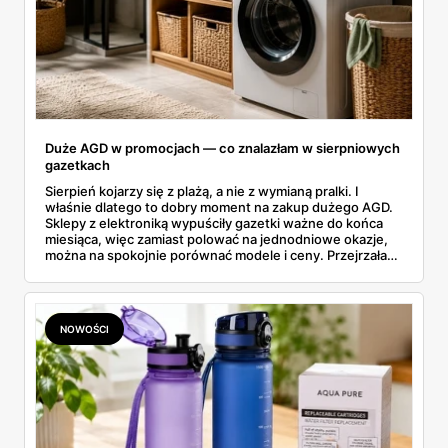
Duże AGD w promocjach — co znalazłam w sierpniowych
gazetkach
Sierpień kojarzy się z plażą, a nie z wymianą pralki. I
właśnie dlatego to dobry moment na zakup dużego AGD.
Sklepy z elektroniką wypuściły gazetki ważne do końca
miesiąca, więc zamiast polować na jednodniowe okazje,
można na spokojnie porównać modele i ceny. Przejrzałam
aktualne promocje AGD i RTV — poniżej wszystko, co
znalazłam, z cenami i terminami.
NOWOŚCI