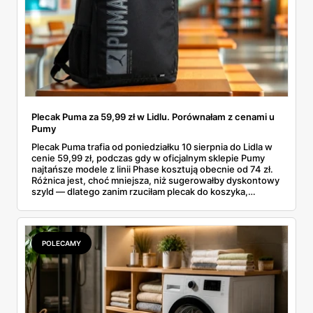
Plecak Puma za 59,99 zł w Lidlu. Porównałam z cenami u
Pumy
Plecak Puma trafia od poniedziałku 10 sierpnia do Lidla w
cenie 59,99 zł, podczas gdy w oficjalnym sklepie Pumy
najtańsze modele z linii Phase kosztują obecnie od 74 zł.
Różnica jest, choć mniejsza, niż sugerowałby dyskontowy
szyld — dlatego zanim rzuciłam plecak do koszyka,
rozłożyłam ceny na czynniki pierwsze. Poniżej cała
rozpiska: co dokładnie sprzedaje Lidl, ile kosztują
odpowiedniki u producenta i komu ten zakup naprawdę
się opłaci.
POLECAMY