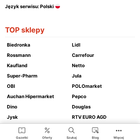
Język serwisu: Polski
TOP sklepy
Biedronka
Lidl
Rossmann
Carrefour
Kaufland
Netto
Super-Pharm
Jula
OBI
POLOmarket
Auchan Hipermarket
Pepco
Dino
Douglas
Jysk
RTV EURO AGD
Action
Media Expert
Deichmann
Media Markt
Gazetki
Oferty
Szukaj
Blog
Więcej