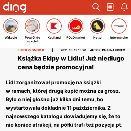
Wakacje
Powrót do
Kaufland
POLOmarket
Netto
Intermarche
szkoły!
SUPER PROMOCJE
|
2021-10-19 13:20
AUTOR: PAULINA KOPEĆ
Książka Ekipy w Lidlu! Już niedługo
cena będzie promocyjna!
Lidl zorganizował promocję na książki
w ramach, której drugą kupić można za grosz.
Było o niej głośno już kilka dni temu, bo
wystartowała dokładnie 11 października. Z
najnowszego katalogu dowiadujemy się, że to
nie koniec atrakcji, na półki trafi też pozycja pt.