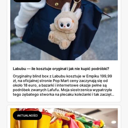
Labubu — ile kosztuje oryginał i jak nie kupić podróbki?
Oryginalny blind box z Labubu kosztuje w Empiku 199,99
zł, na oficjalnej stronie Pop Mart ceny zaczynają się od
około 18 euro, a bazarki i internetowe okazje pełne są
podróbek zwanych Lafufu. Moja siostrzenica wypatrzyła
tego zębatego stworka na plecaku koleżanki i tak zaczęło
się rodzinne śledztwo: co to właściwie jest, ile naprawdę
kosztuje i po czym poznać, że sprzedawca nie wciska nam
podróbki. Spisałam wszystko, czego się dowiedziałam —
łącznie z jedną wpadką, o której za chwilę.
AKTUALNOŚCI