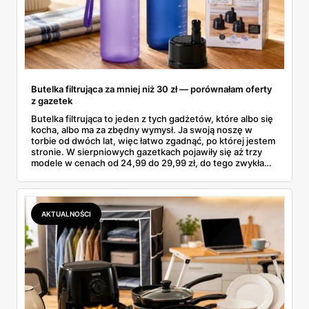
Butelka filtrująca za mniej niż 30 zł — porównałam oferty
z gazetek
Butelka filtrująca to jeden z tych gadżetów, które albo się
kocha, albo ma za zbędny wymysł. Ja swoją noszę w
torbie od dwóch lat, więc łatwo zgadnąć, po której jestem
stronie. W sierpniowych gazetkach pojawiły się aż trzy
modele w cenach od 24,99 do 29,99 zł, do tego zwykła
butelka za 14,99 zł dla nieprzekonanych. Sprawdziłam
wszystkie oferty i policzyłam, kiedy taki zakup faktycznie
się opłaca.
AKTUALNOŚCI