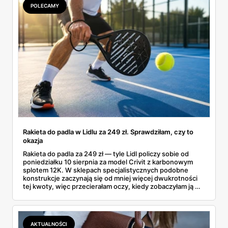
POLECAMY
Rakieta do padla w Lidlu za 249 zł. Sprawdziłam, czy to
okazja
Rakieta do padla za 249 zł — tyle Lidl policzy sobie od
poniedziałku 10 sierpnia za model Crivit z karbonowym
splotem 12K. W sklepach specjalistycznych podobne
konstrukcje zaczynają się od mniej więcej dwukrotności
tej kwoty, więc przecierałam oczy, kiedy zobaczyłam ją w
gazetce między dresami a wkrętarką. Padel to dziś
najszybciej rosnący sport w Polsce: kortów przybywa
lawinowo, a chętnych jeszcze szybciej. Sprawdziłam, co
dokładnie dostajemy za te pieniądze i komu taka rakieta
AKTUALNOŚCI
faktycznie wystarczy.