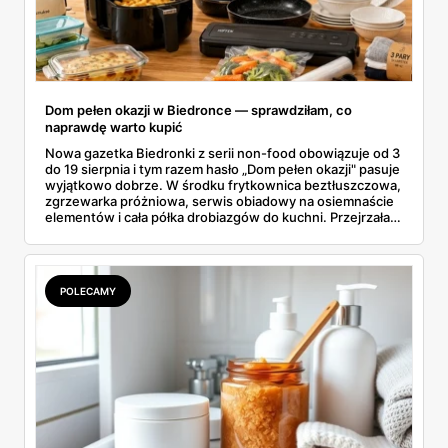
Dom pełen okazji w Biedronce — sprawdziłam, co
naprawdę warto kupić
Nowa gazetka Biedronki z serii non-food obowiązuje od 3
do 19 sierpnia i tym razem hasło „Dom pełen okazji" pasuje
wyjątkowo dobrze. W środku frytkownica beztłuszczowa,
zgrzewarka próżniowa, serwis obiadowy na osiemnaście
elementów i cała półka drobiazgów do kuchni. Przejrzałam
wszystkie strony i wybrałam to, po co sama ustawiłabym
się przy półce z samego rana.
POLECAMY