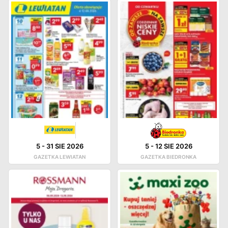
5
-
31 SIE 2026
5
-
12 SIE 2026
GAZETKA LEWIATAN
GAZETKA BIEDRONKA