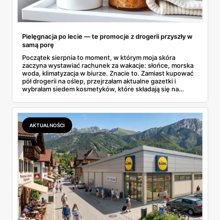
Pielęgnacja po lecie — te promocje z drogerii przyszły w
samą porę
Początek sierpnia to moment, w którym moja skóra
zaczyna wystawiać rachunek za wakacje: słońce, morska
woda, klimatyzacja w biurze. Znacie to. Zamiast kupować
pół drogerii na oślep, przejrzałam aktualne gazetki i
wybrałam siedem kosmetyków, które składają się na
sensowny plan regeneracji — od peelingu za 21,95 zł po
dermokosmetyki Vichy. Wszystkie ceny sprawdziłam w
ofertach, terminy też.
AKTUALNOŚCI