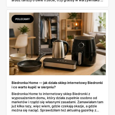
jedna oferta działająca wyłącznie w sobotę. Przejrzałam
całą sobotnią gazetkę Lidla strona po stronie i wybrałam
to, co naprawdę się opłaca.
POLECAMY
Biedronka Home — jak działa sklep internetowy Biedronki
i co warto kupić w sierpniu?
Biedronka Home to internetowy sklep Biedronki z
wyposażeniem domu, który działa zupełnie osobno od
marketów i rządzi się własnymi zasadami. Zamawiałam tam
już kilka razy, więc wiem, gdzie czekają okazje, a gdzie
można się naciąć. Sprawdziłam też aktualną gazetkę z
domowymi produktami w zwykłych sklepach. Zebrałam