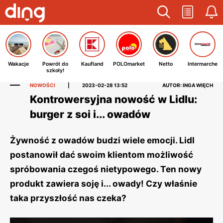
Wakacje
Powrót do
Kaufland
POLOmarket
Netto
Intermarche
szkoły!
NOWOŚCI
|
2023-02-28 13:52
AUTOR: INGA WIĘCH
Kontrowersyjna nowość w Lidlu:
burger z soi i... owadów
Żywność z owadów budzi wiele emocji. Lidl
postanowił dać swoim klientom możliwość
spróbowania czegoś nietypowego. Ten nowy
produkt zawiera soję i... owady! Czy właśnie
taka przyszłość nas czeka?