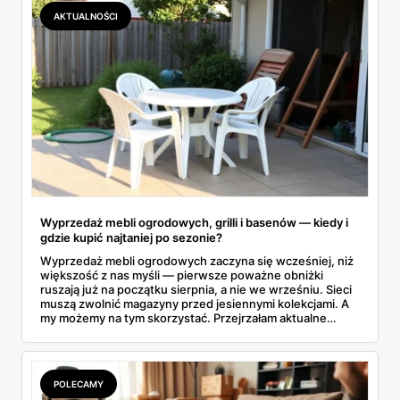
AKTUALNOŚCI
Wyprzedaż mebli ogrodowych, grilli i basenów — kiedy i
gdzie kupić najtaniej po sezonie?
Wyprzedaż mebli ogrodowych zaczyna się wcześniej, niż
większość z nas myśli — pierwsze poważne obniżki
ruszają już na początku sierpnia, a nie we wrześniu. Sieci
muszą zwolnić magazyny przed jesiennymi kolekcjami. A
my możemy na tym skorzystać. Przejrzałam aktualne
gazetki i zebrałam konkretne przeceny na krzesła, stoły,
leżaki, grille i baseny. Do tego podpowiadam, jak odróżnić
prawdziwą obniżkę od pozornej.
POLECAMY