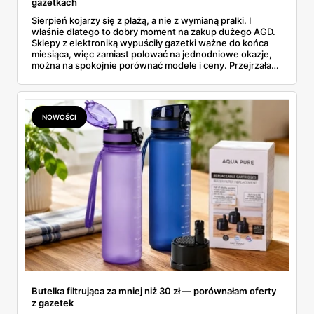
gazetkach
Sierpień kojarzy się z plażą, a nie z wymianą pralki. I
właśnie dlatego to dobry moment na zakup dużego AGD.
Sklepy z elektroniką wypuściły gazetki ważne do końca
miesiąca, więc zamiast polować na jednodniowe okazje,
można na spokojnie porównać modele i ceny. Przejrzałam
aktualne promocje AGD i RTV — poniżej wszystko, co
znalazłam, z cenami i terminami.
NOWOŚCI
Butelka filtrująca za mniej niż 30 zł — porównałam oferty
z gazetek