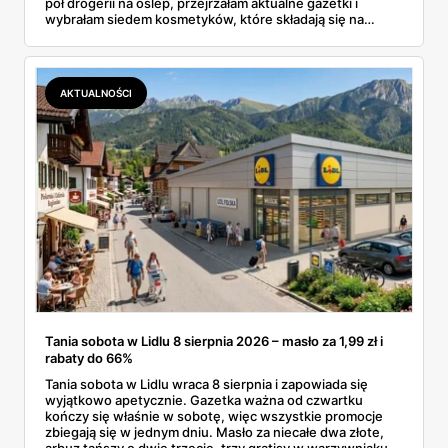
pół drogerii na oślep, przejrzałam aktualne gazetki i
wybrałam siedem kosmetyków, które składają się na
sensowny plan regeneracji — od peelingu za 21,95 zł po
dermokosmetyki Vichy. Wszystkie ceny sprawdziłam w
ofertach, terminy też.
AKTUALNOŚCI
Tania sobota w Lidlu 8 sierpnia 2026 – masło za 1,99 zł i
rabaty do 66%
Tania sobota w Lidlu wraca 8 sierpnia i zapowiada się
wyjątkowo apetycznie. Gazetka ważna od czwartku
kończy się właśnie w sobotę, więc wszystkie promocje
zbiegają się w jednym dniu. Masło za niecałe dwa złote,
arbuz tańszy o dwie trzecie, trzy gratisy w warzywniaku i