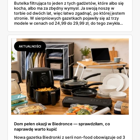
Butelka filtrująca to jeden z tych gadżetów, które albo się
kocha, albo ma za zbędny wymysł. Ja swoją noszę w
torbie od dwóch lat, więc łatwo zgadnąć, po której jestem
stronie. W sierpniowych gazetkach pojawiły się aż trzy
modele w cenach od 24,99 do 29,99 zł, do tego zwykła
butelka za 14,99 zł dla nieprzekonanych. Sprawdziłam
wszystkie oferty i policzyłam, kiedy taki zakup faktycznie
się opłaca.
AKTUALNOŚCI
Dom pełen okazji w Biedronce — sprawdziłam, co
naprawdę warto kupić
Nowa gazetka Biedronki z serii non-food obowiązuje od 3