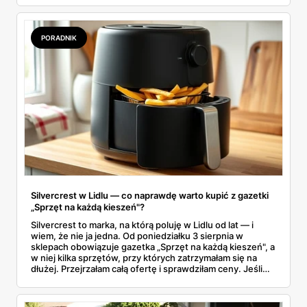
wszystko w jednym miejscu: jak zamawiać, ile trwa zwrot,
jakie kody rabatowe działają w sierpniu i które produkty
faktycznie warto włożyć do koszyka.
PORADNIK
Silvercrest w Lidlu — co naprawdę warto kupić z gazetki
„Sprzęt na każdą kieszeń"?
Silvercrest to marka, na którą poluję w Lidlu od lat — i
wiem, że nie ja jedna. Od poniedziałku 3 sierpnia w
sklepach obowiązuje gazetka „Sprzęt na każdą kieszeń", a
w niej kilka sprzętów, przy których zatrzymałam się na
dłużej. Przejrzałam całą ofertę i sprawdziłam ceny. Jeśli
zastanawiacie się, czy tegoroczny air fryer za 299 zł to
faktycznie okazja — poniżej znajdziecie odpowiedź.
Uwaga: promocja trwa tylko do 8 sierpnia.