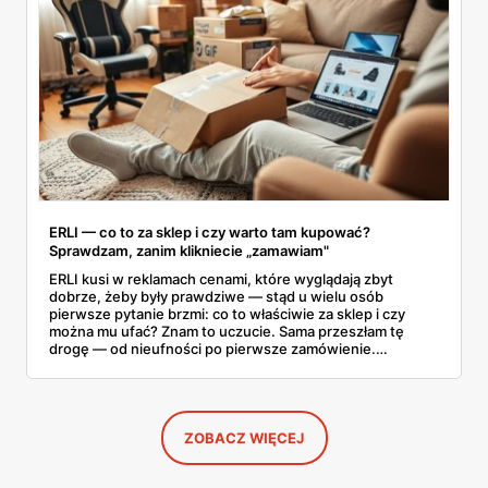
ERLI — co to za sklep i czy warto tam kupować?
Sprawdzam, zanim klikniecie „zamawiam"
ERLI kusi w reklamach cenami, które wyglądają zbyt
dobrze, żeby były prawdziwe — stąd u wielu osób
pierwsze pytanie brzmi: co to właściwie za sklep i czy
można mu ufać? Znam to uczucie. Sama przeszłam tę
drogę — od nieufności po pierwsze zamówienie.
Sprawdziłam, jak ta platforma działa, kto za nią stoi, co
mówią kupujący i co ciekawego jest tam teraz w promocji,
na początku sierpnia. Poniżej wszystko, co warto
wiedzieć przed pierwszym koszykiem.
ZOBACZ WIĘCEJ