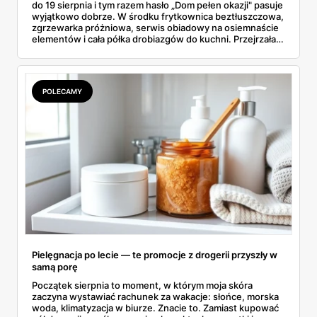
do 19 sierpnia i tym razem hasło „Dom pełen okazji" pasuje
wyjątkowo dobrze. W środku frytkownica beztłuszczowa,
zgrzewarka próżniowa, serwis obiadowy na osiemnaście
elementów i cała półka drobiazgów do kuchni. Przejrzałam
wszystkie strony i wybrałam to, po co sama ustawiłabym
się przy półce z samego rana.
POLECAMY
Pielęgnacja po lecie — te promocje z drogerii przyszły w
samą porę
Początek sierpnia to moment, w którym moja skóra
zaczyna wystawiać rachunek za wakacje: słońce, morska
woda, klimatyzacja w biurze. Znacie to. Zamiast kupować