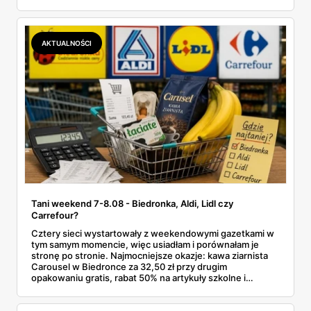
przy kasie doliczany jest VAT. Co więcej, hurt wcale nie
zawsze wygrywa — ta sama kawa ziarnista kosztuje w
Makro ponad dwa razy więcej niż w weekendowej
promocji dyskontu.
AKTUALNOŚCI
Tani weekend 7-8.08 - Biedronka, Aldi, Lidl czy
Carrefour?
Cztery sieci wystartowały z weekendowymi gazetkami w
tym samym momencie, więc usiadłam i porównałam je
stronę po stronie. Najmocniejsze okazje: kawa ziarnista
Carousel w Biedronce za 32,50 zł przy drugim
opakowaniu gratis, rabat 50% na artykuły szkolne i
przemysłowe przy zakupie trzech sztuk oraz banany po
2,99 zł za kilogram, ale wyłącznie w sobotę z aplikacją. Aldi