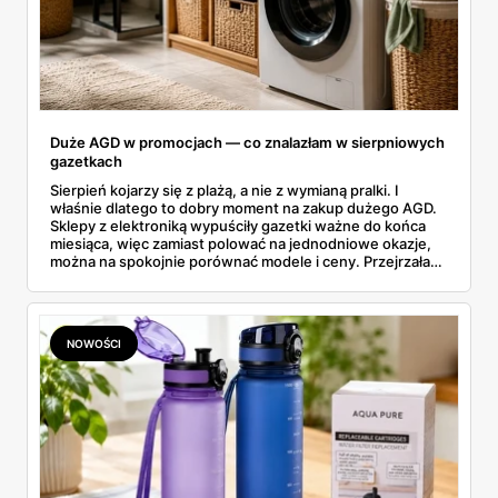
Duże AGD w promocjach — co znalazłam w sierpniowych
gazetkach
Sierpień kojarzy się z plażą, a nie z wymianą pralki. I
właśnie dlatego to dobry moment na zakup dużego AGD.
Sklepy z elektroniką wypuściły gazetki ważne do końca
miesiąca, więc zamiast polować na jednodniowe okazje,
można na spokojnie porównać modele i ceny. Przejrzałam
aktualne promocje AGD i RTV — poniżej wszystko, co
znalazłam, z cenami i terminami.
NOWOŚCI