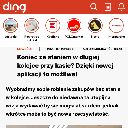
Wakacje
Powrót do
Kaufland
POLOmarket
Netto
Intermarche
szkoły!
NOWOŚCI
|
2020-07-29 13:30
AUTOR: MONIKA PÓŁTORAK
Koniec ze staniem w długiej
kolejce przy kasie? Dzięki nowej
aplikacji to możliwe!
Wyobraźmy sobie robienie zakupów bez stania
w kolejce. Jeszcze do niedawna ta utopijna
wizja wydawać by się mogła absurdem, jednak
wkrótce może to być nowa rzeczywistość.