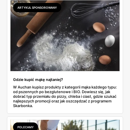
odpowiada masłem za 2,99 zł. Werdykt w skrócie:
najwięcej wyciśniesz z Biedronki, po świeże warzywa jedź
ARTYKUŁ SPONSOROWANY
do Aldi.
Gdzie kupić mąkę najtaniej?
W Auchan kupisz produkty z kategorii mąka każdego typu:
od pszennych po bezglutenowe i BIO. Dowiesz się, jak
dobrać typ przemiału do pizzy, chleba i ciast, gdzie szukać
najlepszych promocji oraz jak oszczędzać z programem
Skarbonka.
POLECAMY