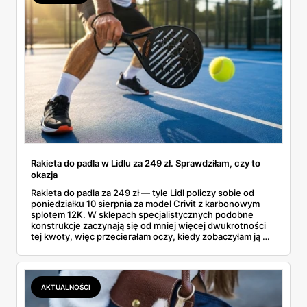
Rakieta do padla w Lidlu za 249 zł. Sprawdziłam, czy to
okazja
Rakieta do padla za 249 zł — tyle Lidl policzy sobie od
poniedziałku 10 sierpnia za model Crivit z karbonowym
splotem 12K. W sklepach specjalistycznych podobne
konstrukcje zaczynają się od mniej więcej dwukrotności
tej kwoty, więc przecierałam oczy, kiedy zobaczyłam ją w
gazetce między dresami a wkrętarką. Padel to dziś
najszybciej rosnący sport w Polsce: kortów przybywa
lawinowo, a chętnych jeszcze szybciej. Sprawdziłam, co
dokładnie dostajemy za te pieniądze i komu taka rakieta
AKTUALNOŚCI
faktycznie wystarczy.