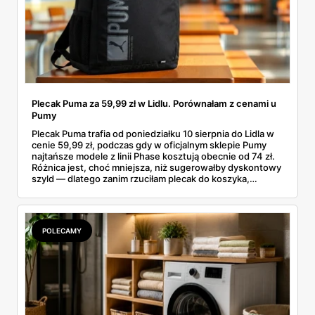
Plecak Puma za 59,99 zł w Lidlu. Porównałam z cenami u
Pumy
Plecak Puma trafia od poniedziałku 10 sierpnia do Lidla w
cenie 59,99 zł, podczas gdy w oficjalnym sklepie Pumy
najtańsze modele z linii Phase kosztują obecnie od 74 zł.
Różnica jest, choć mniejsza, niż sugerowałby dyskontowy
szyld — dlatego zanim rzuciłam plecak do koszyka,
rozłożyłam ceny na czynniki pierwsze. Poniżej cała
rozpiska: co dokładnie sprzedaje Lidl, ile kosztują
odpowiedniki u producenta i komu ten zakup naprawdę
się opłaci.
POLECAMY