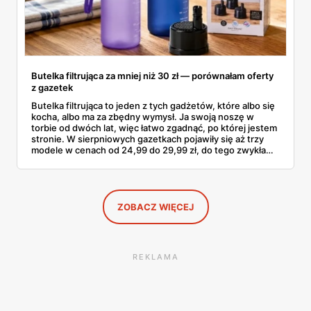
Butelka filtrująca za mniej niż 30 zł — porównałam oferty
z gazetek
Butelka filtrująca to jeden z tych gadżetów, które albo się
kocha, albo ma za zbędny wymysł. Ja swoją noszę w
torbie od dwóch lat, więc łatwo zgadnąć, po której jestem
stronie. W sierpniowych gazetkach pojawiły się aż trzy
modele w cenach od 24,99 do 29,99 zł, do tego zwykła
butelka za 14,99 zł dla nieprzekonanych. Sprawdziłam
wszystkie oferty i policzyłam, kiedy taki zakup faktycznie
się opłaca.
ZOBACZ WIĘCEJ
REKLAMA