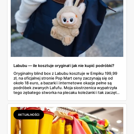
Labubu — ile kosztuje oryginał i jak nie kupić podróbki?
Oryginalny blind box z Labubu kosztuje w Empiku 199,99
zł, na oficjalnej stronie Pop Mart ceny zaczynają się od
około 18 euro, a bazarki i internetowe okazje pełne są
podróbek zwanych Lafufu. Moja siostrzenica wypatrzyła
tego zębatego stworka na plecaku koleżanki i tak zaczęło
się rodzinne śledztwo: co to właściwie jest, ile naprawdę
kosztuje i po czym poznać, że sprzedawca nie wciska nam
podróbki. Spisałam wszystko, czego się dowiedziałam —
łącznie z jedną wpadką, o której za chwilę.
AKTUALNOŚCI