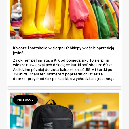
Kalosze i softshelle w sierpniu? Sklepy właśnie sprzedają
jesień
Za oknem pełnia lata, a KiK od poniedziałku 10 sierpnia
wiesza na wieszakach dziecięce kurtki softshell za 60 zł,
Aldi dzień później dorzuca kalosze za 44,99 zł i kurtki po
39,99 zł. Znam ten moment z poprzednich lat aż za
dobrze: przychodzisz po klapki, a wychodzisz z jesienną
garderobą dla całej rodziny. Sprawdziłam, co dokładnie
pojawi się w gazetkach w przyszłym tygodniu i czy jest
sens kupować jesień, zanim skończą się wakacje.
POLECAMY