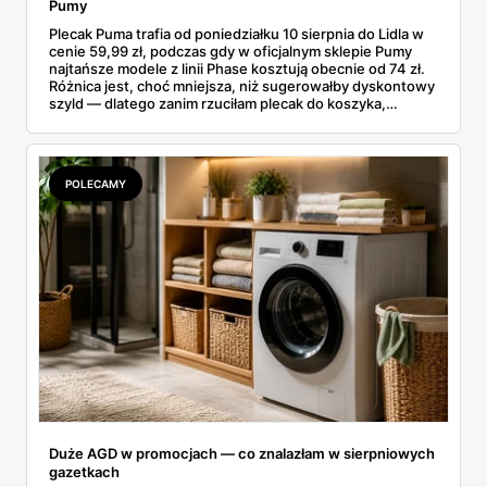
Pumy
Plecak Puma trafia od poniedziałku 10 sierpnia do Lidla w
cenie 59,99 zł, podczas gdy w oficjalnym sklepie Pumy
najtańsze modele z linii Phase kosztują obecnie od 74 zł.
Różnica jest, choć mniejsza, niż sugerowałby dyskontowy
szyld — dlatego zanim rzuciłam plecak do koszyka,
rozłożyłam ceny na czynniki pierwsze. Poniżej cała
rozpiska: co dokładnie sprzedaje Lidl, ile kosztują
odpowiedniki u producenta i komu ten zakup naprawdę
się opłaci.
POLECAMY
Duże AGD w promocjach — co znalazłam w sierpniowych
gazetkach