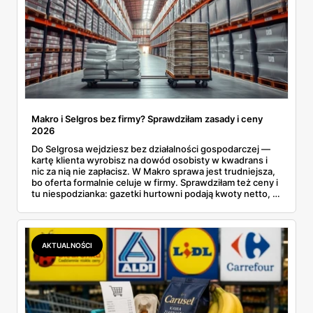
Makro i Selgros bez firmy? Sprawdziłam zasady i ceny
2026
Do Selgrosa wejdziesz bez działalności gospodarczej —
kartę klienta wyrobisz na dowód osobisty w kwadrans i
nic za nią nie zapłacisz. W Makro sprawa jest trudniejsza,
bo oferta formalnie celuje w firmy. Sprawdziłam też ceny i
tu niespodzianka: gazetki hurtowni podają kwoty netto, a
przy kasie doliczany jest VAT. Co więcej, hurt wcale nie
zawsze wygrywa — ta sama kawa ziarnista kosztuje w
Makro ponad dwa razy więcej niż w weekendowej
promocji dyskontu.
AKTUALNOŚCI