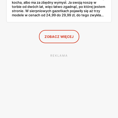
kocha, albo ma za zbędny wymysł. Ja swoją noszę w
torbie od dwóch lat, więc łatwo zgadnąć, po której jestem
stronie. W sierpniowych gazetkach pojawiły się aż trzy
modele w cenach od 24,99 do 29,99 zł, do tego zwykła
butelka za 14,99 zł dla nieprzekonanych. Sprawdziłam
wszystkie oferty i policzyłam, kiedy taki zakup faktycznie
się opłaca.
ZOBACZ WIĘCEJ
REKLAMA