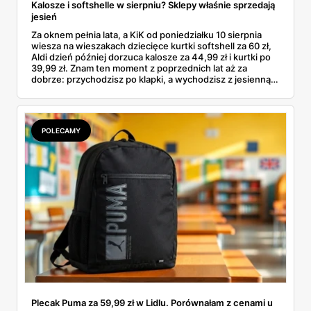
Kalosze i softshelle w sierpniu? Sklepy właśnie sprzedają
jesień
Za oknem pełnia lata, a KiK od poniedziałku 10 sierpnia
wiesza na wieszakach dziecięce kurtki softshell za 60 zł,
Aldi dzień później dorzuca kalosze za 44,99 zł i kurtki po
39,99 zł. Znam ten moment z poprzednich lat aż za
dobrze: przychodzisz po klapki, a wychodzisz z jesienną
garderobą dla całej rodziny. Sprawdziłam, co dokładnie
pojawi się w gazetkach w przyszłym tygodniu i czy jest
sens kupować jesień, zanim skończą się wakacje.
POLECAMY
Plecak Puma za 59,99 zł w Lidlu. Porównałam z cenami u