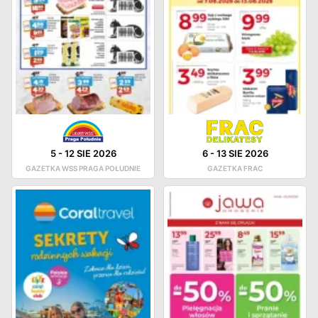
5
-
12 SIE 2026
6
-
13 SIE 2026
GAZETKA WSS PRAGA POŁUDNIE
GAZETKA FRAC