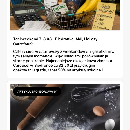
Tani weekend 7-8.08 - Biedronka, Aldi, Lidl czy
Carrefour?
Cztery sieci wystartowały z weekendowymi gazetkami w
tym samym momencie, więc usiadłam i porównałam je
stronę po stronie. Najmocniejsze okazje: kawa ziarnista
Carousel w Biedronce za 32,50 zł przy drugim
opakowaniu gratis, rabat 50% na artykuły szkolne i
przemysłowe przy zakupie trzech sztuk oraz banany po
2,99 zł za kilogram, ale wyłącznie w sobotę z aplikacją. Aldi
odpowiada masłem za 2,99 zł. Werdykt w skrócie:
najwięcej wyciśniesz z Biedronki, po świeże warzywa jedź
ARTYKUŁ SPONSOROWANY
do Aldi.