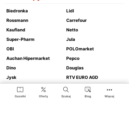
Biedronka
Lidl
Rossmann
Carrefour
Kaufland
Netto
Super-Pharm
Jula
OBI
POLOmarket
Auchan Hipermarket
Pepco
Dino
Douglas
Jysk
RTV EURO AGD
Action
Media Expert
Deichmann
Media Markt
Gazetki
Oferty
Szukaj
Blog
Więcej
Ding.pl to serwis internetowy prezentujący
gazetki promocyjne
oraz
katalogi
sklepów i dużych sieci handlowych. Dzięki
geolokalizacji otrzymasz przede wszystkim oferty sklepów, z
Twojego bliskiego otoczenia. Dodatkowo na stronie znajdziesz