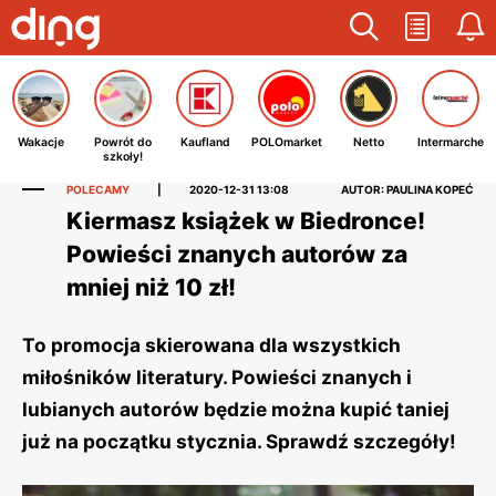
Wakacje
Powrót do
Kaufland
POLOmarket
Netto
Intermarche
szkoły!
POLECAMY
|
2020-12-31 13:08
AUTOR: PAULINA KOPEĆ
Kiermasz książek w Biedronce!
Powieści znanych autorów za
mniej niż 10 zł!
To promocja skierowana dla wszystkich
miłośników literatury. Powieści znanych i
lubianych autorów będzie można kupić taniej
już na początku stycznia. Sprawdź szczegóły!