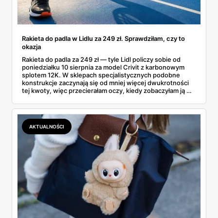
Rakieta do padla w Lidlu za 249 zł. Sprawdziłam, czy to
okazja
Rakieta do padla za 249 zł — tyle Lidl policzy sobie od
poniedziałku 10 sierpnia za model Crivit z karbonowym
splotem 12K. W sklepach specjalistycznych podobne
konstrukcje zaczynają się od mniej więcej dwukrotności
tej kwoty, więc przecierałam oczy, kiedy zobaczyłam ją w
gazetce między dresami a wkrętarką. Padel to dziś
najszybciej rosnący sport w Polsce: kortów przybywa
lawinowo, a chętnych jeszcze szybciej. Sprawdziłam, co
dokładnie dostajemy za te pieniądze i komu taka rakieta
AKTUALNOŚCI
faktycznie wystarczy.