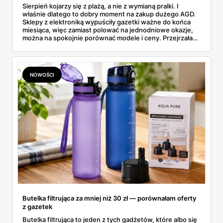
Sierpień kojarzy się z plażą, a nie z wymianą pralki. I
właśnie dlatego to dobry moment na zakup dużego AGD.
Sklepy z elektroniką wypuściły gazetki ważne do końca
miesiąca, więc zamiast polować na jednodniowe okazje,
można na spokojnie porównać modele i ceny. Przejrzałam
aktualne promocje AGD i RTV — poniżej wszystko, co
znalazłam, z cenami i terminami.
NOWOŚCI
Butelka filtrująca za mniej niż 30 zł — porównałam oferty
z gazetek
Butelka filtrująca to jeden z tych gadżetów, które albo się