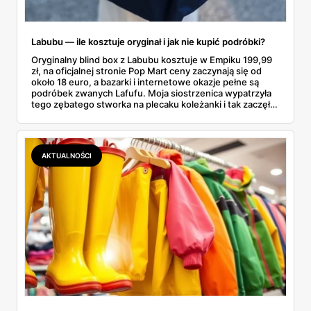
Labubu — ile kosztuje oryginał i jak nie kupić podróbki?
Oryginalny blind box z Labubu kosztuje w Empiku 199,99
zł, na oficjalnej stronie Pop Mart ceny zaczynają się od
około 18 euro, a bazarki i internetowe okazje pełne są
podróbek zwanych Lafufu. Moja siostrzenica wypatrzyła
tego zębatego stworka na plecaku koleżanki i tak zaczęło
się rodzinne śledztwo: co to właściwie jest, ile naprawdę
kosztuje i po czym poznać, że sprzedawca nie wciska nam
podróbki. Spisałam wszystko, czego się dowiedziałam —
łącznie z jedną wpadką, o której za chwilę.
AKTUALNOŚCI