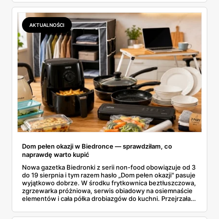
wszystkie oferty i policzyłam, kiedy taki zakup faktycznie
się opłaca.
AKTUALNOŚCI
Dom pełen okazji w Biedronce — sprawdziłam, co
naprawdę warto kupić
Nowa gazetka Biedronki z serii non-food obowiązuje od 3
do 19 sierpnia i tym razem hasło „Dom pełen okazji" pasuje
wyjątkowo dobrze. W środku frytkownica beztłuszczowa,
zgrzewarka próżniowa, serwis obiadowy na osiemnaście
elementów i cała półka drobiazgów do kuchni. Przejrzałam
wszystkie strony i wybrałam to, po co sama ustawiłabym
się przy półce z samego rana.