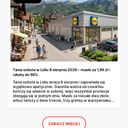
Tania sobota w Lidlu 8 sierpnia 2026 – masło za 1,99 zł i
rabaty do 66%
Tania sobota w Lidlu wraca 8 sierpnia i zapowiada się
wyjątkowo apetycznie. Gazetka ważna od czwartku
kończy się właśnie w sobotę, więc wszystkie promocje
zbiegają się w jednym dniu. Masło za niecałe dwa złote,
arbuz tańszy o dwie trzecie, trzy gratisy w warzywniaku i
jedna oferta działająca wyłącznie w sobotę. Przejrzałam
całą sobotnią gazetkę Lidla strona po stronie i wybrałam
to, co naprawdę się opłaca.
ZOBACZ WIĘCEJ