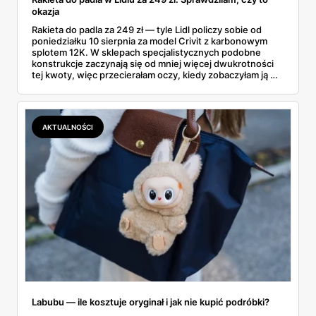
okazja
Rakieta do padla za 249 zł — tyle Lidl policzy sobie od
poniedziałku 10 sierpnia za model Crivit z karbonowym
splotem 12K. W sklepach specjalistycznych podobne
konstrukcje zaczynają się od mniej więcej dwukrotności
tej kwoty, więc przecierałam oczy, kiedy zobaczyłam ją w
gazetce między dresami a wkrętarką. Padel to dziś
najszybciej rosnący sport w Polsce: kortów przybywa
lawinowo, a chętnych jeszcze szybciej. Sprawdziłam, co
dokładnie dostajemy za te pieniądze i komu taka rakieta
AKTUALNOŚCI
faktycznie wystarczy.
Labubu — ile kosztuje oryginał i jak nie kupić podróbki?