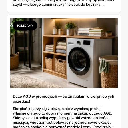
szyld — dlatego zanim rzuciłam plecak do koszyka,
rozłożyłam ceny na czynniki pierwsze. Poniżej cała
rozpiska: co dokładnie sprzedaje Lidl, ile kosztują
odpowiedniki u producenta i komu ten zakup naprawdę
się opłaci.
POLECAMY
Duże AGD w promocjach — co znalazłam w sierpniowych
gazetkach
Sierpień kojarzy się z plażą, a nie z wymianą pralki. I
właśnie dlatego to dobry moment na zakup dużego AGD.
Sklepy z elektroniką wypuściły gazetki ważne do końca
miesiąca, więc zamiast polować na jednodniowe okazje,
można na spokojnie porównać modele i ceny. Przejrzałam