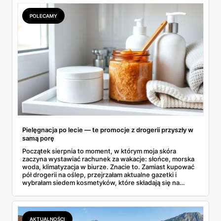
POLECAMY
Pielęgnacja po lecie — te promocje z drogerii przyszły w
samą porę
Początek sierpnia to moment, w którym moja skóra
zaczyna wystawiać rachunek za wakacje: słońce, morska
woda, klimatyzacja w biurze. Znacie to. Zamiast kupować
pół drogerii na oślep, przejrzałam aktualne gazetki i
wybrałam siedem kosmetyków, które składają się na
sensowny plan regeneracji — od peelingu za 21,95 zł po
dermokosmetyki Vichy. Wszystkie ceny sprawdziłam w
ofertach, terminy też.
AKTUALNOŚCI