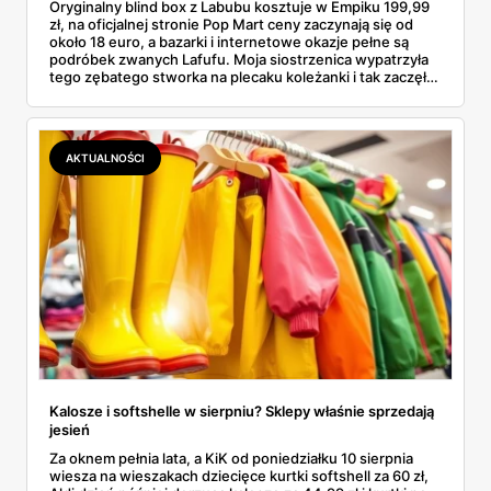
Oryginalny blind box z Labubu kosztuje w Empiku 199,99
zł, na oficjalnej stronie Pop Mart ceny zaczynają się od
około 18 euro, a bazarki i internetowe okazje pełne są
podróbek zwanych Lafufu. Moja siostrzenica wypatrzyła
tego zębatego stworka na plecaku koleżanki i tak zaczęło
się rodzinne śledztwo: co to właściwie jest, ile naprawdę
kosztuje i po czym poznać, że sprzedawca nie wciska nam
podróbki. Spisałam wszystko, czego się dowiedziałam —
łącznie z jedną wpadką, o której za chwilę.
AKTUALNOŚCI
Kalosze i softshelle w sierpniu? Sklepy właśnie sprzedają
jesień
Za oknem pełnia lata, a KiK od poniedziałku 10 sierpnia
wiesza na wieszakach dziecięce kurtki softshell za 60 zł,