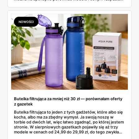
aktualne promocje AGD i RTV — poniżej wszystko, co
znalazłam, z cenami i terminami.
NOWOŚCI
Butelka filtrująca za mniej niż 30 zł — porównałam oferty
z gazetek
Butelka filtrująca to jeden z tych gadżetów, które albo się
kocha, albo ma za zbędny wymysł. Ja swoją noszę w
torbie od dwóch lat, więc łatwo zgadnąć, po której jestem
stronie. W sierpniowych gazetkach pojawiły się aż trzy
modele w cenach od 24,99 do 29,99 zł, do tego zwykła
butelka za 14,99 zł dla nieprzekonanych. Sprawdziłam