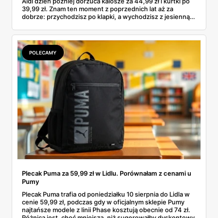
Aldi dzień później dorzuca kalosze za 44,99 zł i kurtki po
39,99 zł. Znam ten moment z poprzednich lat aż za
dobrze: przychodzisz po klapki, a wychodzisz z jesienną
garderobą dla całej rodziny. Sprawdziłam, co dokładnie
pojawi się w gazetkach w przyszłym tygodniu i czy jest
sens kupować jesień, zanim skończą się wakacje.
POLECAMY
Plecak Puma za 59,99 zł w Lidlu. Porównałam z cenami u
Pumy
Plecak Puma trafia od poniedziałku 10 sierpnia do Lidla w
cenie 59,99 zł, podczas gdy w oficjalnym sklepie Pumy
najtańsze modele z linii Phase kosztują obecnie od 74 zł.
Różnica jest, choć mniejsza, niż sugerowałby dyskontowy