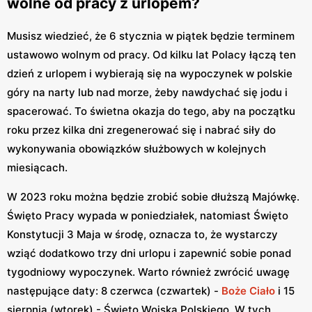
wolne od pracy z urlopem?
Musisz wiedzieć, że 6 stycznia w piątek będzie terminem
ustawowo wolnym od pracy. Od kilku lat Polacy łączą ten
dzień z urlopem i wybierają się na wypoczynek w polskie
góry na narty lub nad morze, żeby nawdychać się jodu i
spacerować. To świetna okazja do tego, aby na początku
roku przez kilka dni zregenerować się i nabrać siły do
wykonywania obowiązków służbowych w kolejnych
miesiącach.
W 2023 roku można będzie zrobić sobie dłuższą Majówkę.
Święto Pracy wypada w poniedziałek, natomiast Święto
Konstytucji 3 Maja w środę, oznacza to, że wystarczy
wziąć dodatkowo trzy dni urlopu i zapewnić sobie ponad
tygodniowy wypoczynek. Warto również zwrócić uwagę
następujące daty: 8 czerwca (czwartek) -
Boże Ciało
i 15
sierpnia (wtorek) - Święto Wojska Polskiego. W tych