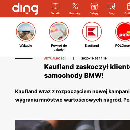
Gazetki
Produkty
Sklepy
Blog
Dni 
Wakacje
Powrót do
Kaufland
POLOmar
szkoły!
AKTUALNOŚCI
|
2020-11-26 14:19
Kaufland zaskoczył klien
samochody BMW!
Kaufland wraz z rozpoczęciem nowej kampanii
wygrania mnóstwo wartościowych nagród. Począ