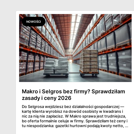
NOWOŚCI
Makro i Selgros bez firmy? Sprawdziłam
zasady i ceny 2026
Do Selgrosa wejdziesz bez działalności gospodarczej —
kartę klienta wyrobisz na dowód osobisty w kwadrans i
nic za nią nie zapłacisz. W Makro sprawa jest trudniejsza,
bo oferta formalnie celuje w firmy. Sprawdziłam też ceny i
tu niespodzianka: gazetki hurtowni podają kwoty netto, a
przy kasie doliczany jest VAT. Co więcej, hurt wcale nie