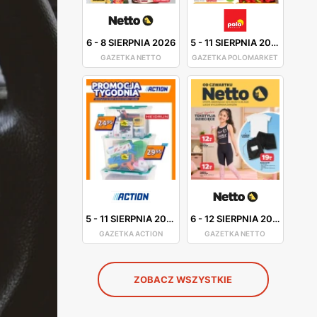
6
-
8 SIERPNIA 2026
5
-
11 SIERPNIA 2026
GAZETKA NETTO
GAZETKA POLOMARKET
5
-
11 SIERPNIA 2026
6
-
12 SIERPNIA 2026
GAZETKA ACTION
GAZETKA NETTO
ZOBACZ WSZYSTKIE