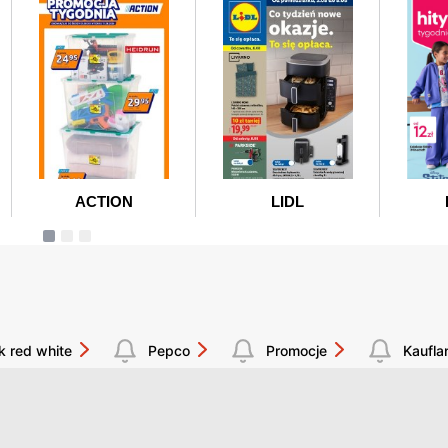
k red white
Pepco
Promocje
Kaufla