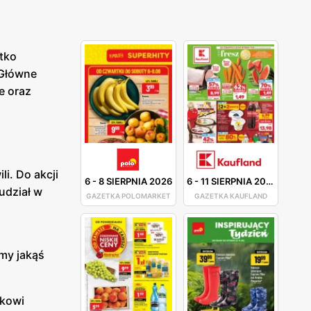
tko
 Główne
e oraz
i. Do akcji
6
-
8 SIERPNIA 2026
6
-
11 SIERPNIA 2026
udział w
GAZETKA POLOMARKET
GAZETKA KAUFLAND
śmy jakąś
łkowi