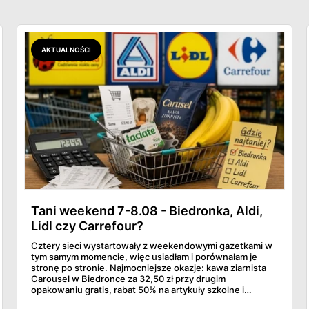
AKTUALNOŚCI
Tani weekend 7-8.08 - Biedronka, Aldi,
Lidl czy Carrefour?
Cztery sieci wystartowały z weekendowymi gazetkami w
tym samym momencie, więc usiadłam i porównałam je
stronę po stronie. Najmocniejsze okazje: kawa ziarnista
Carousel w Biedronce za 32,50 zł przy drugim
opakowaniu gratis, rabat 50% na artykuły szkolne i
przemysłowe przy zakupie trzech sztuk oraz banany po