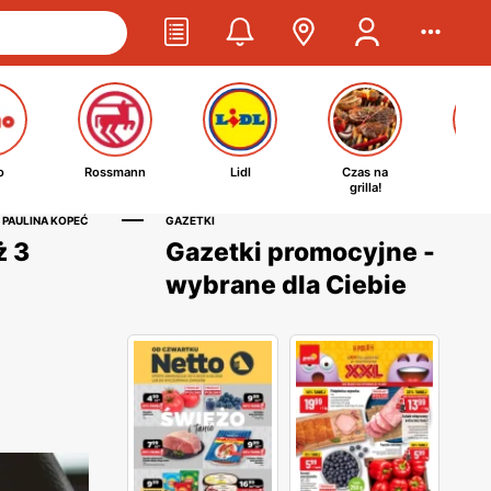
o
Rossmann
Lidl
Czas na
Ta
grilla!
kosm
 PAULINA KOPEĆ
GAZETKI
ż 3
Gazetki promocyjne -
wybrane dla Ciebie