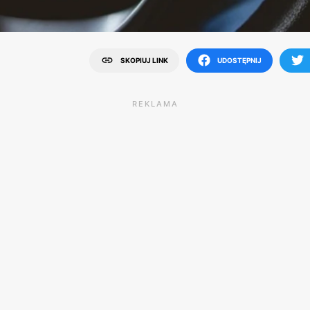
SKOPIUJ LINK
UDOSTĘPNIJ
REKLAMA