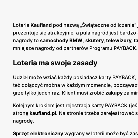
Loteria
Kaufland
pod nazwą „Świąteczne odliczanie” j
prezentuje się atrakcyjnie, a pula nagród jest bardz
nagrody to
samochody BMW
,
skutery, telewizory, t
mniejsze nagrody od partnerów Programu PAYBACK. A
Loteria ma swoje zasady
Udział może wziąć każdy posiadacz karty PAYBACK, jej
też dołączyć można w każdym momencie, począwszy 
grze tylko jeden raz. Klient musi zrobić
zakupy
za min
Kolejnym krokiem jest rejestracja karty PAYBACK (jeśl
stronę
kaufland.pl
. Na stronie trzeba zarejestrować
nagrodę.
Sprzęt elektroniczny
wygrany w loterii może być zas