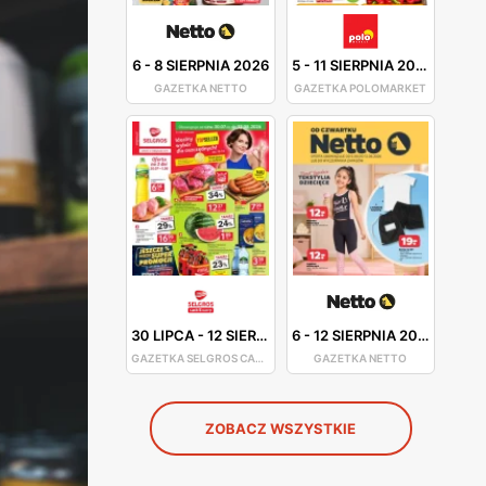
6
-
8 SIERPNIA 2026
5
-
11 SIERPNIA 2026
GAZETKA NETTO
GAZETKA POLOMARKET
30 LIPCA
-
12 SIERPNIA 2026
6
-
12 SIERPNIA 2026
GAZETKA SELGROS CASH&CARRY
GAZETKA NETTO
ZOBACZ WSZYSTKIE