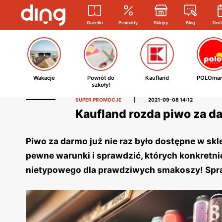
Gazetki
Produkty
Sklepy
Blog
Dni 
Wakacje
Powrót do
Kaufland
POLOmar
szkoły!
SUPER PROMOCJE
|
2021-09-08 14:12
Kaufland rozda piwo za dar
Piwo za darmo już nie raz było dostępne w sk
pewne warunki i sprawdzić, których konkretn
nietypowego dla prawdziwych smakoszy! Spra