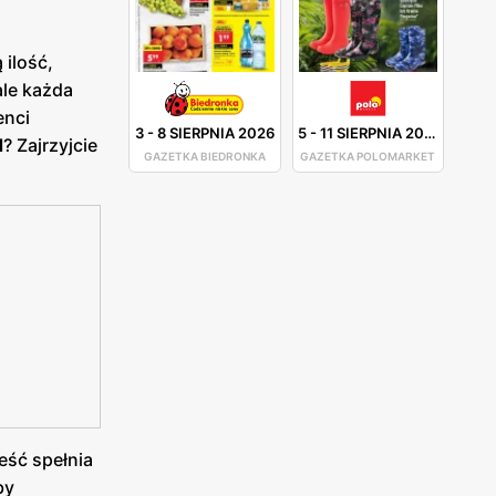
 ilość,
ale każda
enci
3
-
8 SIERPNIA 2026
5
-
11 SIERPNIA 2026
d
? Zajrzyjcie
GAZETKA BIEDRONKA
GAZETKA POLOMARKET
eść spełnia
by