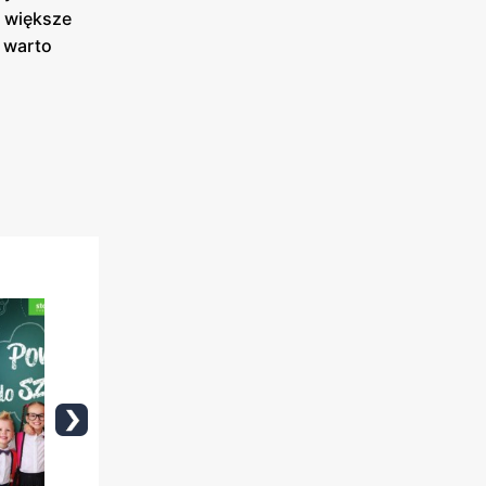
ą większe
o warto