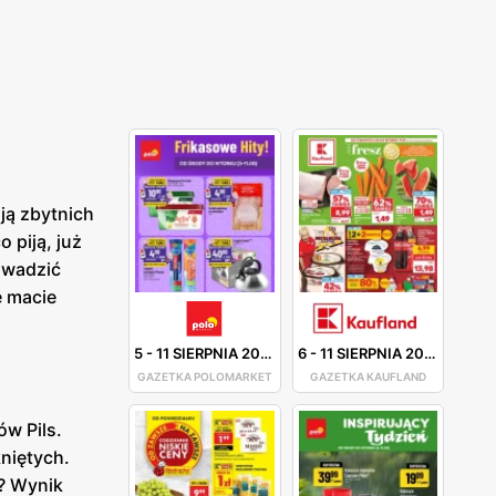
ją zbytnich
 piją, już
owadzić
e macie
5
-
11 SIERPNIA 2026
6
-
11 SIERPNIA 2026
GAZETKA POLOMARKET
GAZETKA KAUFLAND
ów Pils.
kniętych.
? Wynik