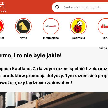
handlu
ket
Netto
Intermarche
Biedronka
Din
AUTOR:
mo, i to nie byle jakie!
lepach Kaufland. Za każdym razem spełnić trzeba ocz
ie produktów promocja dotyczy. Tym razem sieć prop
wdźcie, czy będziecie zadowoleni!