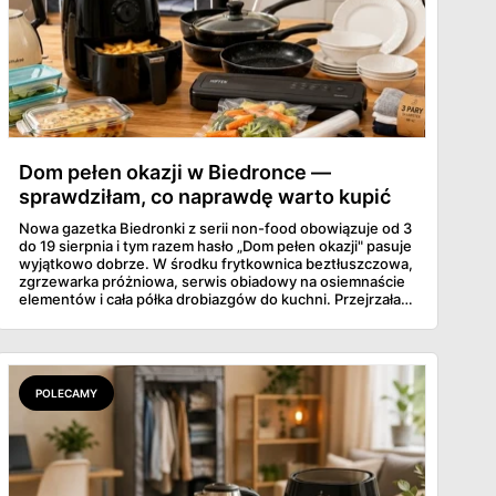
Dom pełen okazji w Biedronce —
sprawdziłam, co naprawdę warto kupić
Nowa gazetka Biedronki z serii non-food obowiązuje od 3
do 19 sierpnia i tym razem hasło „Dom pełen okazji" pasuje
wyjątkowo dobrze. W środku frytkownica beztłuszczowa,
zgrzewarka próżniowa, serwis obiadowy na osiemnaście
elementów i cała półka drobiazgów do kuchni. Przejrzałam
wszystkie strony i wybrałam to, po co sama ustawiłabym
się przy półce z samego rana.
POLECAMY