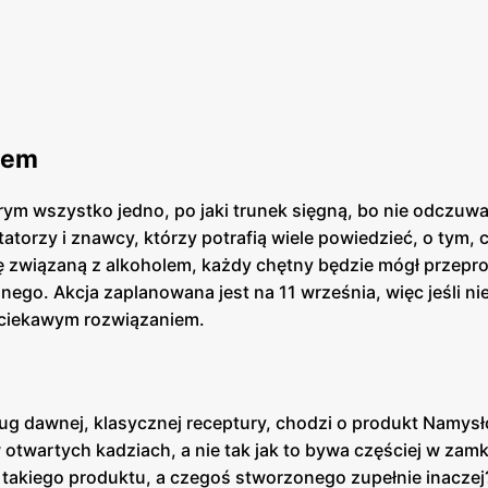
wem
ym wszystko jedno, po jaki trunek sięgną, bo nie odczuwa
atorzy i znawcy, którzy potrafią wiele powiedzieć, o tym, co
związaną z alkoholem, każdy chętny będzie mógł przepr
ego. Akcja zaplanowana jest na 11 września, więc jeśli ni
 ciekawym rozwiązaniem.
ug dawnej, klasycznej receptury, chodzi o produkt Namysł
 otwartych kadziach, a nie tak jak to bywa częściej w zam
akiego produktu, a czegoś stworzonego zupełnie inaczej