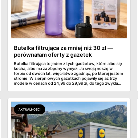
Butelka filtrująca za mniej niż 30 zł —
porównałam oferty z gazetek
Butelka filtrująca to jeden z tych gadżetów, które albo się
kocha, albo ma za zbędny wymysł. Ja swoją noszę w
torbie od dwóch lat, więc łatwo zgadnąć, po której jestem
stronie. W sierpniowych gazetkach pojawiły się aż trzy
modele w cenach od 24,99 do 29,99 zł, do tego zwykła
butelka za 14,99 zł dla nieprzekonanych. Sprawdziłam
wszystkie oferty i policzyłam, kiedy taki zakup faktycznie
się opłaca.
AKTUALNOŚCI