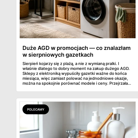
Duże AGD w promocjach — co znalazłam
w sierpniowych gazetkach
Sierpień kojarzy się z plażą, a nie z wymianą pralki. I
właśnie dlatego to dobry moment na zakup dużego AGD.
Sklepy z elektroniką wypuściły gazetki ważne do końca
miesiąca, więc zamiast polować na jednodniowe okazje,
można na spokojnie porównać modele i ceny. Przejrzałam
aktualne promocje AGD i RTV — poniżej wszystko, co
znalazłam, z cenami i terminami.
POLECAMY