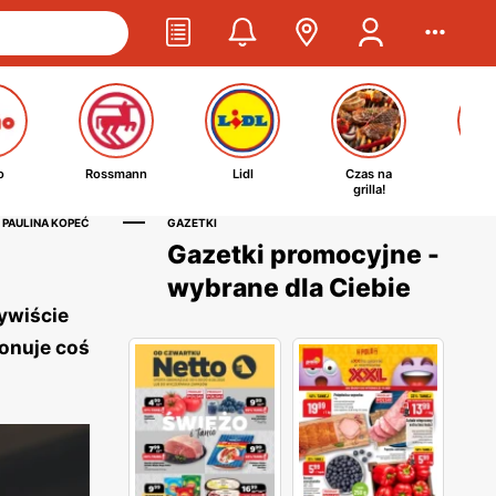
o
Rossmann
Lidl
Czas na
Ta
grilla!
kosm
 PAULINA KOPEĆ
GAZETKI
Gazetki promocyjne -
wybrane dla Ciebie
ywiście
onuje coś