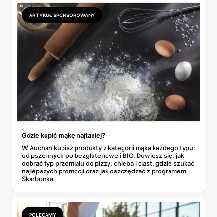
odpowiada masłem za 2,99 zł. Werdykt w skrócie:
najwięcej wyciśniesz z Biedronki, po świeże warzywa jedź
ARTYKUŁ SPONSOROWANY
do Aldi.
Gdzie kupić mąkę najtaniej?
W Auchan kupisz produkty z kategorii mąka każdego typu:
od pszennych po bezglutenowe i BIO. Dowiesz się, jak
dobrać typ przemiału do pizzy, chleba i ciast, gdzie szukać
najlepszych promocji oraz jak oszczędzać z programem
Skarbonka.
POLECAMY