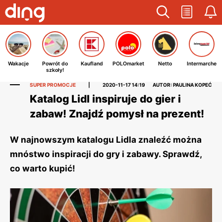
Wakacje
Powrót do
Kaufland
POLOmarket
Netto
Intermarche
szkoły!
SUPER PROMOCJE
|
2020-11-17 14:19
AUTOR: PAULINA KOPEĆ
Katalog Lidl inspiruje do gier i
zabaw! Znajdź pomysł na prezent!
W najnowszym katalogu Lidla znaleźć można
mnóstwo inspiracji do gry i zabawy. Sprawdź,
co warto kupić!