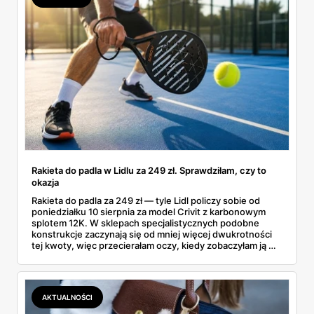
Rakieta do padla w Lidlu za 249 zł. Sprawdziłam, czy to
okazja
Rakieta do padla za 249 zł — tyle Lidl policzy sobie od
poniedziałku 10 sierpnia za model Crivit z karbonowym
splotem 12K. W sklepach specjalistycznych podobne
konstrukcje zaczynają się od mniej więcej dwukrotności
tej kwoty, więc przecierałam oczy, kiedy zobaczyłam ją w
gazetce między dresami a wkrętarką. Padel to dziś
najszybciej rosnący sport w Polsce: kortów przybywa
lawinowo, a chętnych jeszcze szybciej. Sprawdziłam, co
dokładnie dostajemy za te pieniądze i komu taka rakieta
AKTUALNOŚCI
faktycznie wystarczy.