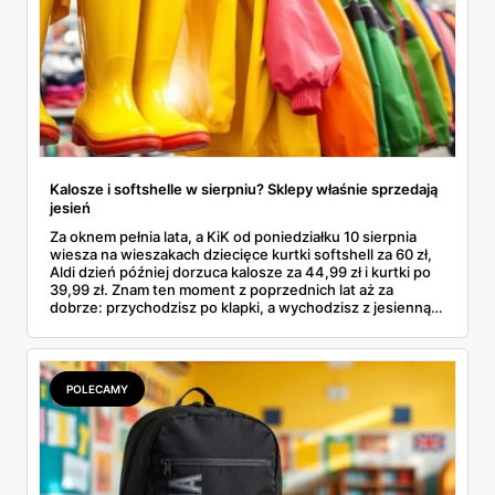
Kalosze i softshelle w sierpniu? Sklepy właśnie sprzedają
jesień
Za oknem pełnia lata, a KiK od poniedziałku 10 sierpnia
wiesza na wieszakach dziecięce kurtki softshell za 60 zł,
Aldi dzień później dorzuca kalosze za 44,99 zł i kurtki po
39,99 zł. Znam ten moment z poprzednich lat aż za
dobrze: przychodzisz po klapki, a wychodzisz z jesienną
garderobą dla całej rodziny. Sprawdziłam, co dokładnie
pojawi się w gazetkach w przyszłym tygodniu i czy jest
sens kupować jesień, zanim skończą się wakacje.
POLECAMY