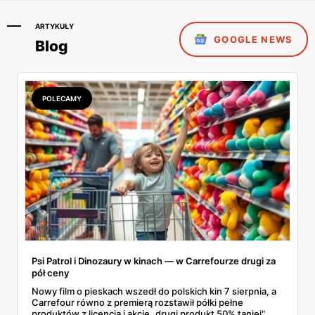
ARTYKUŁY
GOOGLE NEWS
Blog
POLECAMY
Psi Patrol i Dinozaury w kinach — w Carrefourze drugi za
pół ceny
Nowy film o pieskach wszedł do polskich kin 7 sierpnia, a
Carrefour równo z premierą rozstawił półki pełne
produktów z licencją i akcję „drugi produkt 50% taniej",