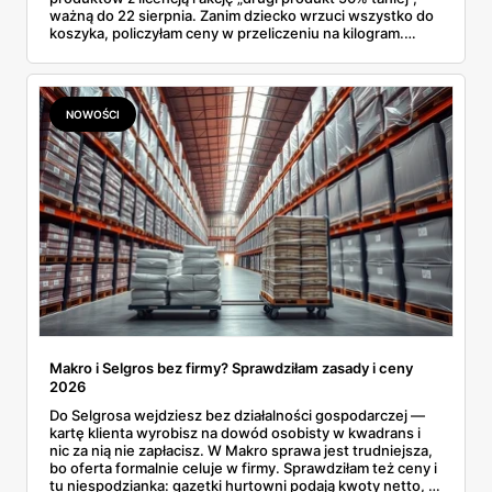
ważną do 22 sierpnia. Zanim dziecko wrzuci wszystko do
koszyka, policzyłam ceny w przeliczeniu na kilogram.
Wnioski? Krem orzechowy z paluszkami za 3,49 zł to
prawie 140 zł za kilogram, ale lody do mrożenia i rurki
waflowe bronią się nawet bez rabatu.
NOWOŚCI
Makro i Selgros bez firmy? Sprawdziłam zasady i ceny
2026
Do Selgrosa wejdziesz bez działalności gospodarczej —
kartę klienta wyrobisz na dowód osobisty w kwadrans i
nic za nią nie zapłacisz. W Makro sprawa jest trudniejsza,
bo oferta formalnie celuje w firmy. Sprawdziłam też ceny i
tu niespodzianka: gazetki hurtowni podają kwoty netto, a