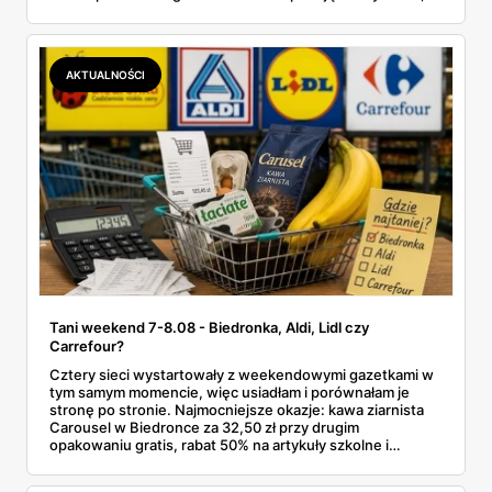
przy kasie doliczany jest VAT. Co więcej, hurt wcale nie
zawsze wygrywa — ta sama kawa ziarnista kosztuje w
Makro ponad dwa razy więcej niż w weekendowej
promocji dyskontu.
AKTUALNOŚCI
Tani weekend 7-8.08 - Biedronka, Aldi, Lidl czy
Carrefour?
Cztery sieci wystartowały z weekendowymi gazetkami w
tym samym momencie, więc usiadłam i porównałam je
stronę po stronie. Najmocniejsze okazje: kawa ziarnista
Carousel w Biedronce za 32,50 zł przy drugim
opakowaniu gratis, rabat 50% na artykuły szkolne i
przemysłowe przy zakupie trzech sztuk oraz banany po
2,99 zł za kilogram, ale wyłącznie w sobotę z aplikacją. Aldi