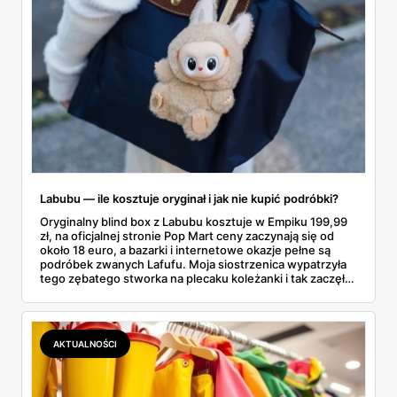
Labubu — ile kosztuje oryginał i jak nie kupić podróbki?
Oryginalny blind box z Labubu kosztuje w Empiku 199,99
zł, na oficjalnej stronie Pop Mart ceny zaczynają się od
około 18 euro, a bazarki i internetowe okazje pełne są
podróbek zwanych Lafufu. Moja siostrzenica wypatrzyła
tego zębatego stworka na plecaku koleżanki i tak zaczęło
się rodzinne śledztwo: co to właściwie jest, ile naprawdę
kosztuje i po czym poznać, że sprzedawca nie wciska nam
podróbki. Spisałam wszystko, czego się dowiedziałam —
łącznie z jedną wpadką, o której za chwilę.
AKTUALNOŚCI