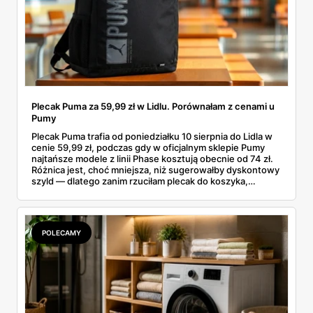
Plecak Puma za 59,99 zł w Lidlu. Porównałam z cenami u
Pumy
Plecak Puma trafia od poniedziałku 10 sierpnia do Lidla w
cenie 59,99 zł, podczas gdy w oficjalnym sklepie Pumy
najtańsze modele z linii Phase kosztują obecnie od 74 zł.
Różnica jest, choć mniejsza, niż sugerowałby dyskontowy
szyld — dlatego zanim rzuciłam plecak do koszyka,
rozłożyłam ceny na czynniki pierwsze. Poniżej cała
rozpiska: co dokładnie sprzedaje Lidl, ile kosztują
odpowiedniki u producenta i komu ten zakup naprawdę
się opłaci.
POLECAMY