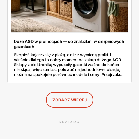
Duże AGD w promocjach — co znalazłam w sierpniowych
gazetkach
Sierpień kojarzy się z plażą, a nie z wymianą pralki. I
właśnie dlatego to dobry moment na zakup dużego AGD.
Sklepy z elektroniką wypuściły gazetki ważne do końca
miesiąca, więc zamiast polować na jednodniowe okazje,
można na spokojnie porównać modele i ceny. Przejrzałam
aktualne promocje AGD i RTV — poniżej wszystko, co
znalazłam, z cenami i terminami.
ZOBACZ WIĘCEJ
REKLAMA