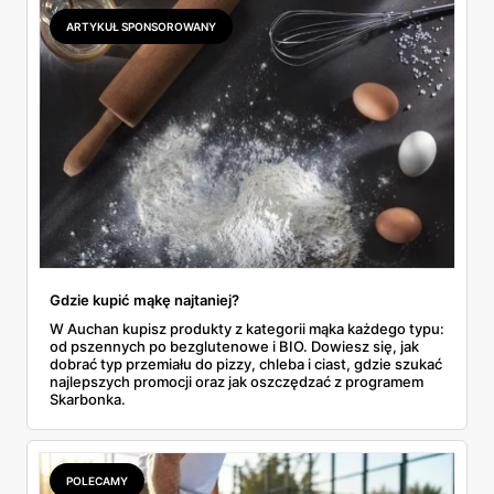
najwięcej wyciśniesz z Biedronki, po świeże warzywa jedź
ARTYKUŁ SPONSOROWANY
do Aldi.
Gdzie kupić mąkę najtaniej?
W Auchan kupisz produkty z kategorii mąka każdego typu:
od pszennych po bezglutenowe i BIO. Dowiesz się, jak
dobrać typ przemiału do pizzy, chleba i ciast, gdzie szukać
najlepszych promocji oraz jak oszczędzać z programem
Skarbonka.
POLECAMY