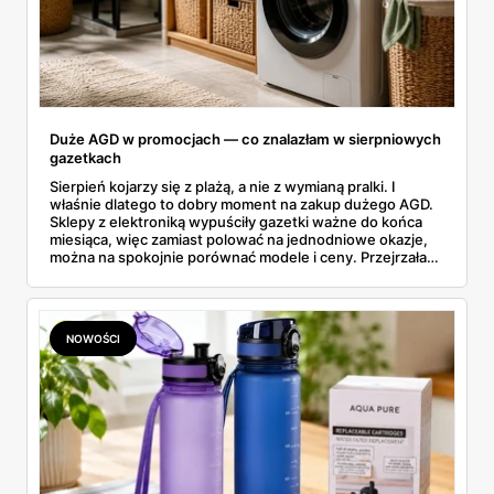
Duże AGD w promocjach — co znalazłam w sierpniowych
gazetkach
Sierpień kojarzy się z plażą, a nie z wymianą pralki. I
właśnie dlatego to dobry moment na zakup dużego AGD.
Sklepy z elektroniką wypuściły gazetki ważne do końca
miesiąca, więc zamiast polować na jednodniowe okazje,
można na spokojnie porównać modele i ceny. Przejrzałam
aktualne promocje AGD i RTV — poniżej wszystko, co
znalazłam, z cenami i terminami.
NOWOŚCI