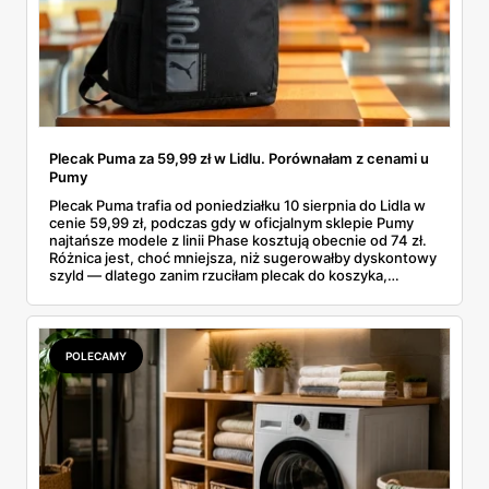
Plecak Puma za 59,99 zł w Lidlu. Porównałam z cenami u
Pumy
Plecak Puma trafia od poniedziałku 10 sierpnia do Lidla w
cenie 59,99 zł, podczas gdy w oficjalnym sklepie Pumy
najtańsze modele z linii Phase kosztują obecnie od 74 zł.
Różnica jest, choć mniejsza, niż sugerowałby dyskontowy
szyld — dlatego zanim rzuciłam plecak do koszyka,
rozłożyłam ceny na czynniki pierwsze. Poniżej cała
rozpiska: co dokładnie sprzedaje Lidl, ile kosztują
odpowiedniki u producenta i komu ten zakup naprawdę
się opłaci.
POLECAMY