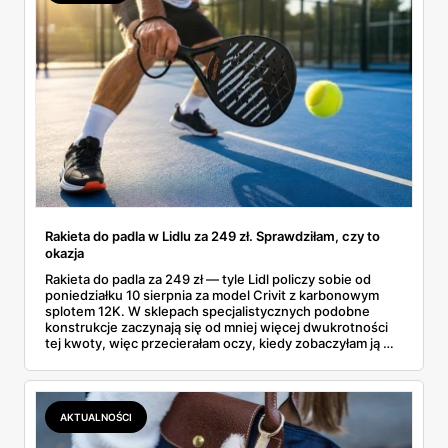
Rakieta do padla w Lidlu za 249 zł. Sprawdziłam, czy to
okazja
Rakieta do padla za 249 zł — tyle Lidl policzy sobie od
poniedziałku 10 sierpnia za model Crivit z karbonowym
splotem 12K. W sklepach specjalistycznych podobne
konstrukcje zaczynają się od mniej więcej dwukrotności
tej kwoty, więc przecierałam oczy, kiedy zobaczyłam ją w
gazetce między dresami a wkrętarką. Padel to dziś
najszybciej rosnący sport w Polsce: kortów przybywa
lawinowo, a chętnych jeszcze szybciej. Sprawdziłam, co
dokładnie dostajemy za te pieniądze i komu taka rakieta
AKTUALNOŚCI
faktycznie wystarczy.