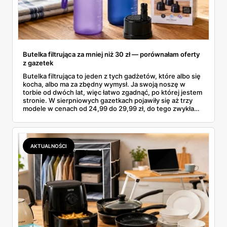
Butelka filtrująca za mniej niż 30 zł — porównałam oferty
z gazetek
Butelka filtrująca to jeden z tych gadżetów, które albo się
kocha, albo ma za zbędny wymysł. Ja swoją noszę w
torbie od dwóch lat, więc łatwo zgadnąć, po której jestem
stronie. W sierpniowych gazetkach pojawiły się aż trzy
modele w cenach od 24,99 do 29,99 zł, do tego zwykła
butelka za 14,99 zł dla nieprzekonanych. Sprawdziłam
wszystkie oferty i policzyłam, kiedy taki zakup faktycznie
się opłaca.
AKTUALNOŚCI