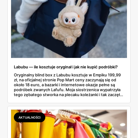
Labubu — ile kosztuje oryginał i jak nie kupić podróbki?
Oryginalny blind box z Labubu kosztuje w Empiku 199,99
zł, na oficjalnej stronie Pop Mart ceny zaczynają się od
około 18 euro, a bazarki i internetowe okazje pełne są
podróbek zwanych Lafufu. Moja siostrzenica wypatrzyła
tego zębatego stworka na plecaku koleżanki i tak zaczęło
się rodzinne śledztwo: co to właściwie jest, ile naprawdę
kosztuje i po czym poznać, że sprzedawca nie wciska nam
podróbki. Spisałam wszystko, czego się dowiedziałam —
łącznie z jedną wpadką, o której za chwilę.
AKTUALNOŚCI