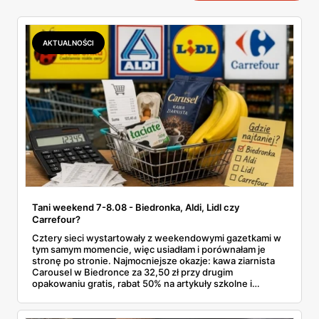
AKTUALNOŚCI
Tani weekend 7-8.08 - Biedronka, Aldi, Lidl czy
Carrefour?
Cztery sieci wystartowały z weekendowymi gazetkami w
tym samym momencie, więc usiadłam i porównałam je
stronę po stronie. Najmocniejsze okazje: kawa ziarnista
Carousel w Biedronce za 32,50 zł przy drugim
opakowaniu gratis, rabat 50% na artykuły szkolne i
przemysłowe przy zakupie trzech sztuk oraz banany po
2,99 zł za kilogram, ale wyłącznie w sobotę z aplikacją. Aldi
odpowiada masłem za 2,99 zł. Werdykt w skrócie: