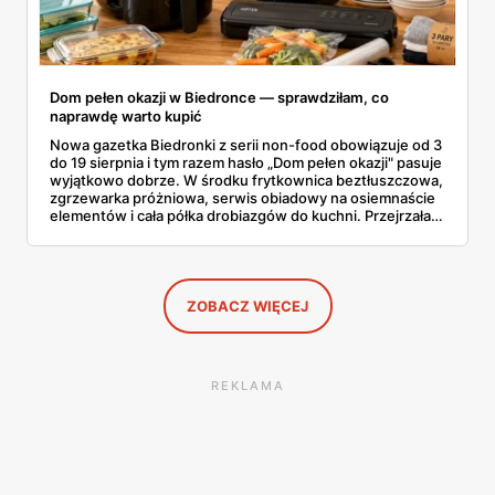
Dom pełen okazji w Biedronce — sprawdziłam, co
naprawdę warto kupić
Nowa gazetka Biedronki z serii non-food obowiązuje od 3
do 19 sierpnia i tym razem hasło „Dom pełen okazji" pasuje
wyjątkowo dobrze. W środku frytkownica beztłuszczowa,
zgrzewarka próżniowa, serwis obiadowy na osiemnaście
elementów i cała półka drobiazgów do kuchni. Przejrzałam
wszystkie strony i wybrałam to, po co sama ustawiłabym
się przy półce z samego rana.
ZOBACZ WIĘCEJ
REKLAMA