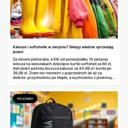
Kalosze i softshelle w sierpniu? Sklepy właśnie sprzedają
jesień
Za oknem pełnia lata, a KiK od poniedziałku 10 sierpnia
wiesza na wieszakach dziecięce kurtki softshell za 60 zł,
Aldi dzień później dorzuca kalosze za 44,99 zł i kurtki po
39,99 zł. Znam ten moment z poprzednich lat aż za
dobrze: przychodzisz po klapki, a wychodzisz z jesienną
garderobą dla całej rodziny. Sprawdziłam, co dokładnie
pojawi się w gazetkach w przyszłym tygodniu i czy jest
sens kupować jesień, zanim skończą się wakacje.
POLECAMY