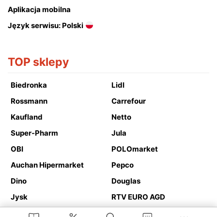
Aplikacja mobilna
Język serwisu: Polski
TOP sklepy
Biedronka
Lidl
Rossmann
Carrefour
Kaufland
Netto
Super-Pharm
Jula
OBI
POLOmarket
Auchan Hipermarket
Pepco
Dino
Douglas
Jysk
RTV EURO AGD
Action
Media Expert