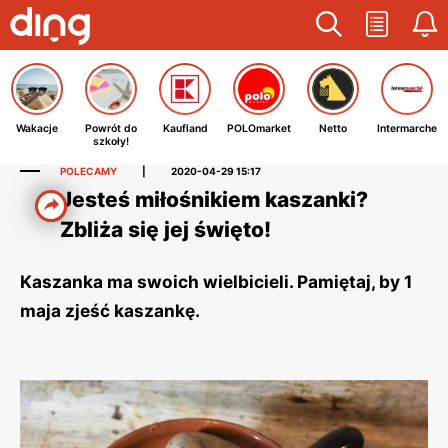
Wakacje
Powrót do
Kaufland
POLOmarket
Netto
Intermarche
szkoły!
POLECAMY
|
2020-04-29 15:17
Jesteś miłośnikiem kaszanki?
Zbliża się jej święto!
Kaszanka ma swoich wielbicieli. Pamiętaj, by 1
maja zjeść kaszankę.