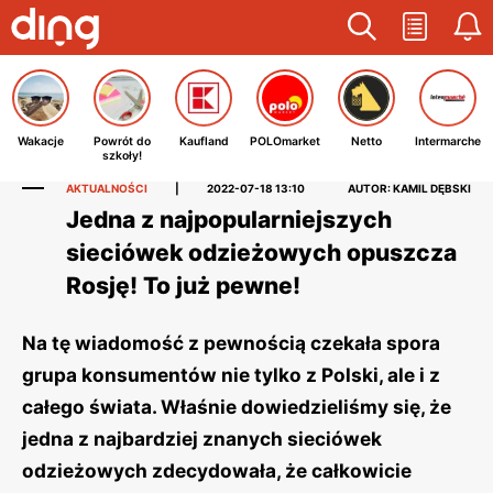
Wakacje
Powrót do
Kaufland
POLOmarket
Netto
Intermarche
szkoły!
AKTUALNOŚCI
|
2022-07-18 13:10
AUTOR: KAMIL DĘBSKI
Jedna z najpopularniejszych
sieciówek odzieżowych opuszcza
Rosję! To już pewne!
Na tę wiadomość z pewnością czekała spora
grupa konsumentów nie tylko z Polski, ale i z
całego świata. Właśnie dowiedzieliśmy się, że
jedna z najbardziej znanych sieciówek
odzieżowych zdecydowała, że całkowicie