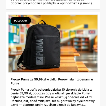
dobrze: przychodzisz po klapki, a wychodzisz z jesienną
garderobą dla całej rodziny. Sprawdziłam, co dokładnie
pojawi się w gazetkach w przyszłym tygodniu i czy jest
sens kupować jesień, zanim skończą się wakacje.
POLECAMY
Plecak Puma za 59,99 zł w Lidlu. Porównałam z cenami u
Pumy
Plecak Puma trafia od poniedziałku 10 sierpnia do Lidla w
cenie 59,99 zł, podczas gdy w oficjalnym sklepie Pumy
najtańsze modele z linii Phase kosztują obecnie od 74 zł.
Różnica jest, choć mniejsza, niż sugerowałby dyskontowy
szyld — dlatego zanim rzuciłam plecak do koszyka,