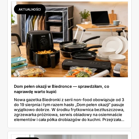
się opłaca.
AKTUALNOŚCI
Dom pełen okazji w Biedronce — sprawdziłam, co
naprawdę warto kupić
Nowa gazetka Biedronki z serii non-food obowiązuje od 3
do 19 sierpnia i tym razem hasło „Dom pełen okazji" pasuje
wyjątkowo dobrze. W środku frytkownica beztłuszczowa,
zgrzewarka próżniowa, serwis obiadowy na osiemnaście
elementów i cała półka drobiazgów do kuchni. Przejrzałam
wszystkie strony i wybrałam to, po co sama ustawiłabym
się przy półce z samego rana.