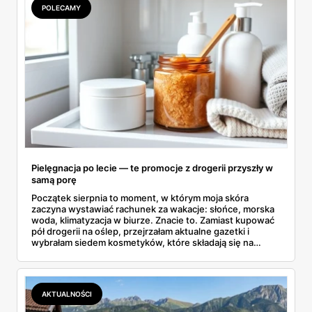
POLECAMY
Pielęgnacja po lecie — te promocje z drogerii przyszły w
samą porę
Początek sierpnia to moment, w którym moja skóra
zaczyna wystawiać rachunek za wakacje: słońce, morska
woda, klimatyzacja w biurze. Znacie to. Zamiast kupować
pół drogerii na oślep, przejrzałam aktualne gazetki i
wybrałam siedem kosmetyków, które składają się na
sensowny plan regeneracji — od peelingu za 21,95 zł po
dermokosmetyki Vichy. Wszystkie ceny sprawdziłam w
ofertach, terminy też.
AKTUALNOŚCI