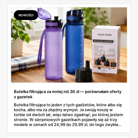
znalazłam, z cenami i terminami.
NOWOŚCI
Butelka filtrująca za mniej niż 30 zł — porównałam oferty
z gazetek
Butelka filtrująca to jeden z tych gadżetów, które albo się
kocha, albo ma za zbędny wymysł. Ja swoją noszę w
torbie od dwóch lat, więc łatwo zgadnąć, po której jestem
stronie. W sierpniowych gazetkach pojawiły się aż trzy
modele w cenach od 24,99 do 29,99 zł, do tego zwykła
butelka za 14,99 zł dla nieprzekonanych. Sprawdziłam
wszystkie oferty i policzyłam, kiedy taki zakup faktycznie