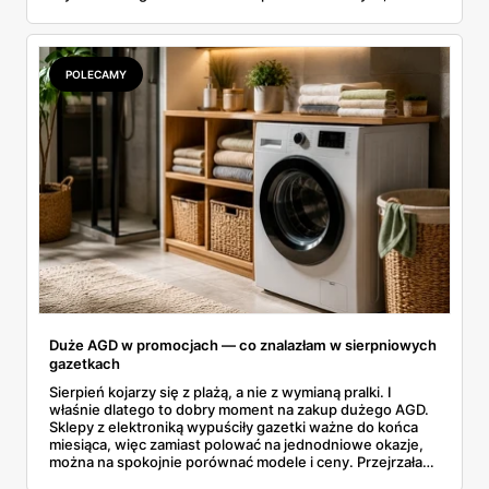
rozłożyłam ceny na czynniki pierwsze. Poniżej cała
rozpiska: co dokładnie sprzedaje Lidl, ile kosztują
odpowiedniki u producenta i komu ten zakup naprawdę
się opłaci.
POLECAMY
Duże AGD w promocjach — co znalazłam w sierpniowych
gazetkach
Sierpień kojarzy się z plażą, a nie z wymianą pralki. I
właśnie dlatego to dobry moment na zakup dużego AGD.
Sklepy z elektroniką wypuściły gazetki ważne do końca
miesiąca, więc zamiast polować na jednodniowe okazje,
można na spokojnie porównać modele i ceny. Przejrzałam
aktualne promocje AGD i RTV — poniżej wszystko, co