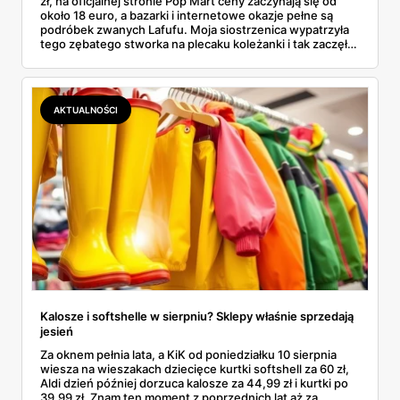
zł, na oficjalnej stronie Pop Mart ceny zaczynają się od
około 18 euro, a bazarki i internetowe okazje pełne są
podróbek zwanych Lafufu. Moja siostrzenica wypatrzyła
tego zębatego stworka na plecaku koleżanki i tak zaczęło
się rodzinne śledztwo: co to właściwie jest, ile naprawdę
kosztuje i po czym poznać, że sprzedawca nie wciska nam
podróbki. Spisałam wszystko, czego się dowiedziałam —
łącznie z jedną wpadką, o której za chwilę.
AKTUALNOŚCI
Kalosze i softshelle w sierpniu? Sklepy właśnie sprzedają
jesień
Za oknem pełnia lata, a KiK od poniedziałku 10 sierpnia
wiesza na wieszakach dziecięce kurtki softshell za 60 zł,
Aldi dzień później dorzuca kalosze za 44,99 zł i kurtki po
39,99 zł. Znam ten moment z poprzednich lat aż za