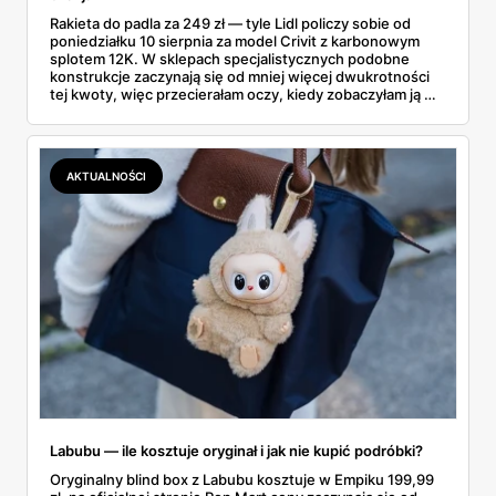
Rakieta do padla za 249 zł — tyle Lidl policzy sobie od
poniedziałku 10 sierpnia za model Crivit z karbonowym
splotem 12K. W sklepach specjalistycznych podobne
konstrukcje zaczynają się od mniej więcej dwukrotności
tej kwoty, więc przecierałam oczy, kiedy zobaczyłam ją w
gazetce między dresami a wkrętarką. Padel to dziś
najszybciej rosnący sport w Polsce: kortów przybywa
lawinowo, a chętnych jeszcze szybciej. Sprawdziłam, co
dokładnie dostajemy za te pieniądze i komu taka rakieta
AKTUALNOŚCI
faktycznie wystarczy.
Labubu — ile kosztuje oryginał i jak nie kupić podróbki?
Oryginalny blind box z Labubu kosztuje w Empiku 199,99