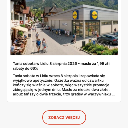
Tania sobota w Lidlu 8 sierpnia 2026 – masło za 1,99 zł i
rabaty do 66%
Tania sobota w Lidlu wraca 8 sierpnia i zapowiada się
wyjątkowo apetycznie. Gazetka ważna od czwartku
kończy się właśnie w sobotę, więc wszystkie promocje
zbiegają się w jednym dniu. Masło za niecałe dwa złote,
arbuz tańszy o dwie trzecie, trzy gratisy w warzywniaku i
jedna oferta działająca wyłącznie w sobotę. Przejrzałam
całą sobotnią gazetkę Lidla strona po stronie i wybrałam
to, co naprawdę się opłaca.
ZOBACZ WIĘCEJ