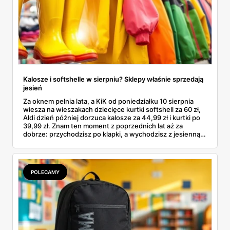
Kalosze i softshelle w sierpniu? Sklepy właśnie sprzedają
jesień
Za oknem pełnia lata, a KiK od poniedziałku 10 sierpnia
wiesza na wieszakach dziecięce kurtki softshell za 60 zł,
Aldi dzień później dorzuca kalosze za 44,99 zł i kurtki po
39,99 zł. Znam ten moment z poprzednich lat aż za
dobrze: przychodzisz po klapki, a wychodzisz z jesienną
garderobą dla całej rodziny. Sprawdziłam, co dokładnie
pojawi się w gazetkach w przyszłym tygodniu i czy jest
sens kupować jesień, zanim skończą się wakacje.
POLECAMY