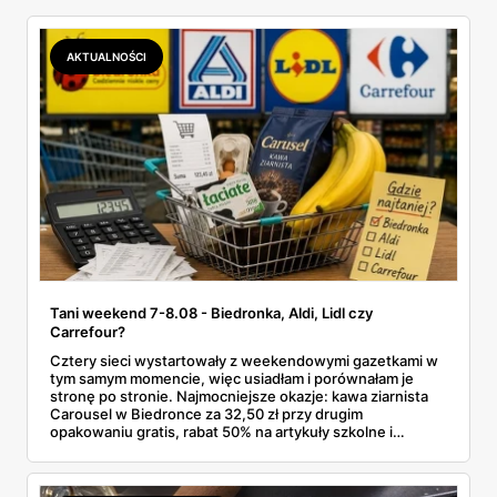
AKTUALNOŚCI
Tani weekend 7-8.08 - Biedronka, Aldi, Lidl czy
Carrefour?
Cztery sieci wystartowały z weekendowymi gazetkami w
tym samym momencie, więc usiadłam i porównałam je
stronę po stronie. Najmocniejsze okazje: kawa ziarnista
Carousel w Biedronce za 32,50 zł przy drugim
opakowaniu gratis, rabat 50% na artykuły szkolne i
przemysłowe przy zakupie trzech sztuk oraz banany po
2,99 zł za kilogram, ale wyłącznie w sobotę z aplikacją. Aldi
odpowiada masłem za 2,99 zł. Werdykt w skrócie: