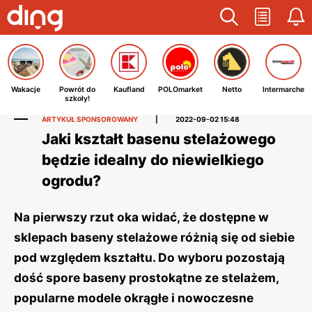
Wakacje
Powrót do
Kaufland
POLOmarket
Netto
Intermarche
szkoły!
ARTYKUŁ SPONSOROWANY
|
2022-09-02 15:48
Jaki kształt basenu stelażowego
będzie idealny do niewielkiego
ogrodu?
Na pierwszy rzut oka widać, że dostępne w
sklepach baseny stelażowe różnią się od siebie
pod względem kształtu. Do wyboru pozostają
dość spore baseny prostokątne ze stelażem,
popularne modele okrągłe i nowoczesne