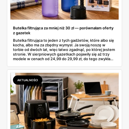
Butelka filtrująca za mniej niż 30 zł — porównałam oferty
z gazetek
Butelka filtrująca to jeden z tych gadżetów, które albo się
kocha, albo ma za zbędny wymysł. Ja swoją noszę w
torbie od dwóch lat, więc łatwo zgadnąć, po której jestem
stronie. W sierpniowych gazetkach pojawiły się aż trzy
modele w cenach od 24,99 do 29,99 zł, do tego zwykła
butelka za 14,99 zł dla nieprzekonanych. Sprawdziłam
wszystkie oferty i policzyłam, kiedy taki zakup faktycznie
się opłaca.
AKTUALNOŚCI