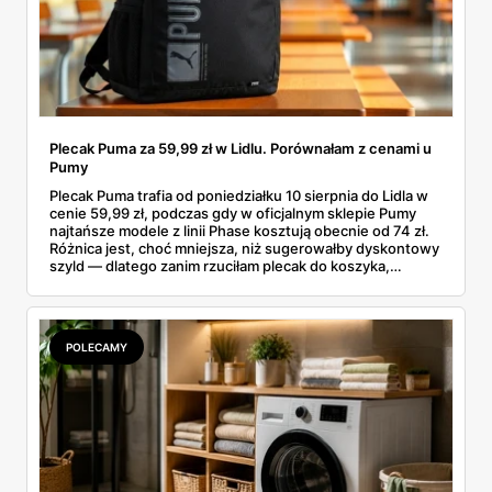
Plecak Puma za 59,99 zł w Lidlu. Porównałam z cenami u
Pumy
Plecak Puma trafia od poniedziałku 10 sierpnia do Lidla w
cenie 59,99 zł, podczas gdy w oficjalnym sklepie Pumy
najtańsze modele z linii Phase kosztują obecnie od 74 zł.
Różnica jest, choć mniejsza, niż sugerowałby dyskontowy
szyld — dlatego zanim rzuciłam plecak do koszyka,
rozłożyłam ceny na czynniki pierwsze. Poniżej cała
rozpiska: co dokładnie sprzedaje Lidl, ile kosztują
odpowiedniki u producenta i komu ten zakup naprawdę
się opłaci.
POLECAMY