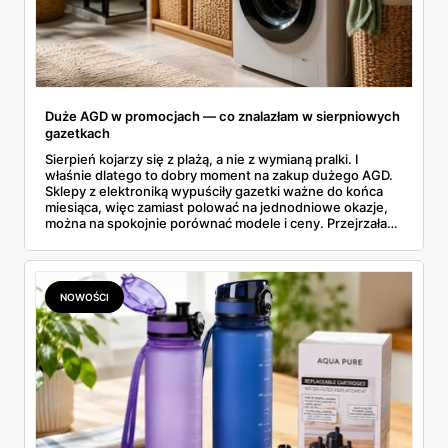
Duże AGD w promocjach — co znalazłam w sierpniowych
gazetkach
Sierpień kojarzy się z plażą, a nie z wymianą pralki. I
właśnie dlatego to dobry moment na zakup dużego AGD.
Sklepy z elektroniką wypuściły gazetki ważne do końca
miesiąca, więc zamiast polować na jednodniowe okazje,
można na spokojnie porównać modele i ceny. Przejrzałam
aktualne promocje AGD i RTV — poniżej wszystko, co
znalazłam, z cenami i terminami.
NOWOŚCI