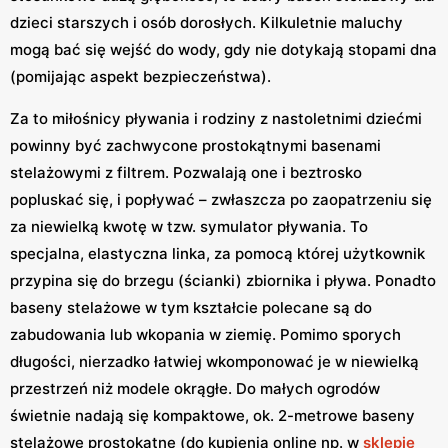
dzieci starszych i osób dorosłych. Kilkuletnie maluchy
mogą bać się wejść do wody, gdy nie dotykają stopami dna
(pomijając aspekt bezpieczeństwa).
Za to miłośnicy pływania i rodziny z nastoletnimi dziećmi
powinny być zachwycone prostokątnymi basenami
stelażowymi z filtrem. Pozwalają one i beztrosko
popluskać się, i popływać – zwłaszcza po zaopatrzeniu się
za niewielką kwotę w tzw. symulator pływania. To
specjalna, elastyczna linka, za pomocą której użytkownik
przypina się do brzegu (ścianki) zbiornika i pływa. Ponadto
baseny stelażowe w tym kształcie polecane są do
zabudowania lub wkopania w ziemię. Pomimo sporych
długości, nierzadko łatwiej wkomponować je w niewielką
przestrzeń niż modele okrągłe. Do małych ogrodów
świetnie nadają się kompaktowe, ok. 2-metrowe baseny
stelażowe prostokątne (do kupienia online np. w
sklepie