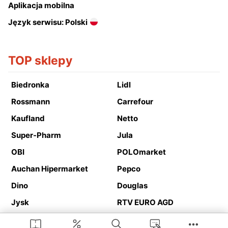
Aplikacja mobilna
Język serwisu: Polski
TOP sklepy
Biedronka
Lidl
Rossmann
Carrefour
Kaufland
Netto
Super-Pharm
Jula
OBI
POLOmarket
Auchan Hipermarket
Pepco
Dino
Douglas
Jysk
RTV EURO AGD
Action
Media Expert