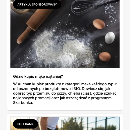
najwięcej wyciśniesz z Biedronki, po świeże warzywa jedź
ARTYKUŁ SPONSOROWANY
do Aldi.
Gdzie kupić mąkę najtaniej?
W Auchan kupisz produkty z kategorii mąka każdego typu:
od pszennych po bezglutenowe i BIO. Dowiesz się, jak
dobrać typ przemiału do pizzy, chleba i ciast, gdzie szukać
najlepszych promocji oraz jak oszczędzać z programem
Skarbonka.
POLECAMY