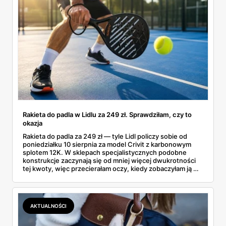
Rakieta do padla w Lidlu za 249 zł. Sprawdziłam, czy to
okazja
Rakieta do padla za 249 zł — tyle Lidl policzy sobie od
poniedziałku 10 sierpnia za model Crivit z karbonowym
splotem 12K. W sklepach specjalistycznych podobne
konstrukcje zaczynają się od mniej więcej dwukrotności
tej kwoty, więc przecierałam oczy, kiedy zobaczyłam ją w
gazetce między dresami a wkrętarką. Padel to dziś
najszybciej rosnący sport w Polsce: kortów przybywa
lawinowo, a chętnych jeszcze szybciej. Sprawdziłam, co
dokładnie dostajemy za te pieniądze i komu taka rakieta
AKTUALNOŚCI
faktycznie wystarczy.