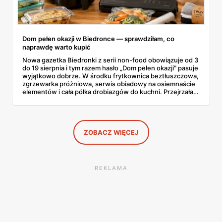
Dom pełen okazji w Biedronce — sprawdziłam, co
naprawdę warto kupić
Nowa gazetka Biedronki z serii non-food obowiązuje od 3
do 19 sierpnia i tym razem hasło „Dom pełen okazji" pasuje
wyjątkowo dobrze. W środku frytkownica beztłuszczowa,
zgrzewarka próżniowa, serwis obiadowy na osiemnaście
elementów i cała półka drobiazgów do kuchni. Przejrzałam
wszystkie strony i wybrałam to, po co sama ustawiłabym
się przy półce z samego rana.
ZOBACZ WIĘCEJ
REKLAMA