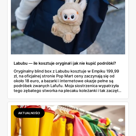
Labubu — ile kosztuje oryginał i jak nie kupić podróbki?
Oryginalny blind box z Labubu kosztuje w Empiku 199,99
zł, na oficjalnej stronie Pop Mart ceny zaczynają się od
około 18 euro, a bazarki i internetowe okazje pełne są
podróbek zwanych Lafufu. Moja siostrzenica wypatrzyła
tego zębatego stworka na plecaku koleżanki i tak zaczęło
się rodzinne śledztwo: co to właściwie jest, ile naprawdę
kosztuje i po czym poznać, że sprzedawca nie wciska nam
podróbki. Spisałam wszystko, czego się dowiedziałam —
łącznie z jedną wpadką, o której za chwilę.
AKTUALNOŚCI