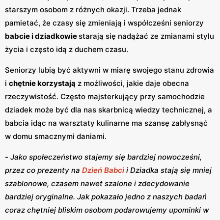
starszym osobom z różnych okazji. Trzeba jednak
pamietać, że czasy się zmieniają i współcześni seniorzy
babcie i dziadkowie
starają się nadążać ze zmianami stylu
życia i często idą z duchem czasu.
Seniorzy lubią być aktywni w miarę swojego stanu zdrowia
i
chętnie korzystają
z możliwości, jakie daje obecna
rzeczywistość. Często majsterkujący przy samochodzie
dziadek może być dla nas skarbnicą wiedzy technicznej, a
babcia idąc na warsztaty kulinarne ma szansę zabłysnąć
w domu smacznymi daniami.
-
Jako społeczeństwo stajemy się bardziej nowocześni,
przez co prezenty na
Dzień Babci
i Dziadka stają się mniej
szablonowe, czasem nawet szalone i zdecydowanie
bardziej oryginalne. Jak pokazało jedno z naszych badań
coraz chętniej bliskim osobom podarowujemy upominki w