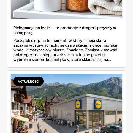
Pielęgnacja po lecie — te promocje z drogerii przyszły w
samą porę
Początek sierpnia to moment, w którym moja skóra
zaczyna wystawiać rachunek za wakacje: słońce, morska
woda, klimatyzacja w biurze. Znacie to. Zamiast kupować
pół drogerii na oślep, przejrzałam aktualne gazetki i
wybrałam siedem kosmetyków, które składają się na
sensowny plan regeneracji — od peelingu za 21,95 zł po
dermokosmetyki Vichy. Wszystkie ceny sprawdziłam w
ofertach, terminy też.
AKTUALNOŚCI