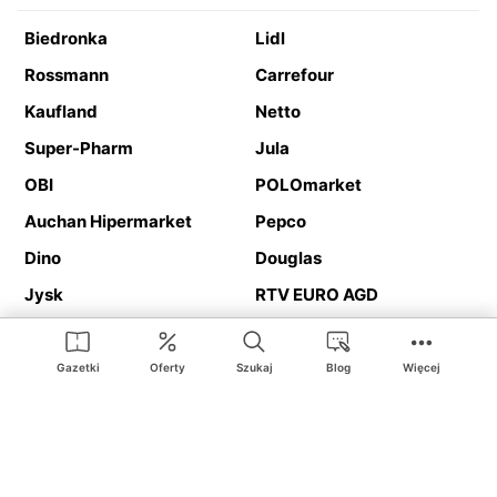
Biedronka
Lidl
Rossmann
Carrefour
Kaufland
Netto
Super-Pharm
Jula
OBI
POLOmarket
Auchan Hipermarket
Pepco
Dino
Douglas
Jysk
RTV EURO AGD
Action
Media Expert
Deichmann
Media Markt
Gazetki
Oferty
Szukaj
Blog
Więcej
Ding.pl to serwis internetowy prezentujący
gazetki promocyjne
oraz
katalogi
sklepów i dużych sieci handlowych. Dzięki
geolokalizacji otrzymasz przede wszystkim oferty sklepów, z
Twojego bliskiego otoczenia. Dodatkowo na stronie znajdziesz