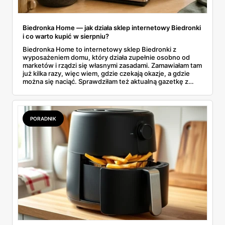
Biedronka Home — jak działa sklep internetowy Biedronki
i co warto kupić w sierpniu?
Biedronka Home to internetowy sklep Biedronki z
wyposażeniem domu, który działa zupełnie osobno od
marketów i rządzi się własnymi zasadami. Zamawiałam tam
już kilka razy, więc wiem, gdzie czekają okazje, a gdzie
można się naciąć. Sprawdziłam też aktualną gazetkę z
domowymi produktami w zwykłych sklepach. Zebrałam
wszystko w jednym miejscu: jak zamawiać, ile trwa zwrot,
jakie kody rabatowe działają w sierpniu i które produkty
faktycznie warto włożyć do koszyka.
PORADNIK