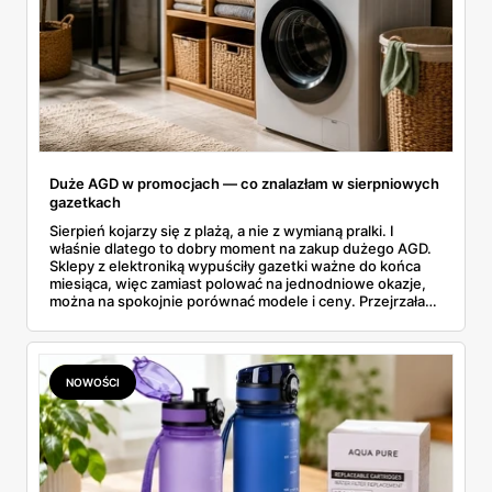
Duże AGD w promocjach — co znalazłam w sierpniowych
gazetkach
Sierpień kojarzy się z plażą, a nie z wymianą pralki. I
właśnie dlatego to dobry moment na zakup dużego AGD.
Sklepy z elektroniką wypuściły gazetki ważne do końca
miesiąca, więc zamiast polować na jednodniowe okazje,
można na spokojnie porównać modele i ceny. Przejrzałam
aktualne promocje AGD i RTV — poniżej wszystko, co
znalazłam, z cenami i terminami.
NOWOŚCI