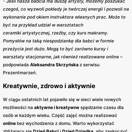
- Jeśli nasza babcia ma duszę artysty, możemy poszukać
czegoś, co wyzwoli pokłady je twórczej energii i pozwoli na
wykonanie pod okiem instruktora własnych prac. Może to
być na przykład udział w warsztatach
ceramiki artystycznej, rzeźby, czy kurs makramy.
Pomysłów na taką niespodziankę dla babci w formie
przeżycia jest dużo. Mogą to być zarówno kursy i
warsztaty stacjonarne, jak również realizowane online
–
podpowiada
Aleksandra Skrzyńska
z serwisu
Prezentmarzeń.
Kreatywnie, zdrowo i aktywnie
W ciągu ostatnich lat pojawiło się w sieci wiele nowych
możliwości na
aktywne i kreatywne
spędzanie czasu dla
osób w każdym wieku. Część zajęć można realizować
online
bez wychodzenia z domu. Warto wykorzystać
zbliżający się
Dzień Babci
i
Dzień Dziadka
, aby zaskoczyć