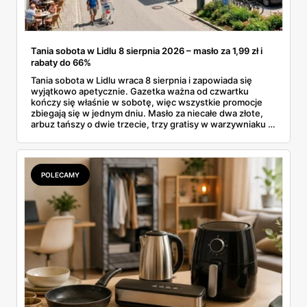
Tania sobota w Lidlu 8 sierpnia 2026 – masło za 1,99 zł i
rabaty do 66%
Tania sobota w Lidlu wraca 8 sierpnia i zapowiada się
wyjątkowo apetycznie. Gazetka ważna od czwartku
kończy się właśnie w sobotę, więc wszystkie promocje
zbiegają się w jednym dniu. Masło za niecałe dwa złote,
arbuz tańszy o dwie trzecie, trzy gratisy w warzywniaku i
jedna oferta działająca wyłącznie w sobotę. Przejrzałam
całą sobotnią gazetkę Lidla strona po stronie i wybrałam
to, co naprawdę się opłaca.
POLECAMY