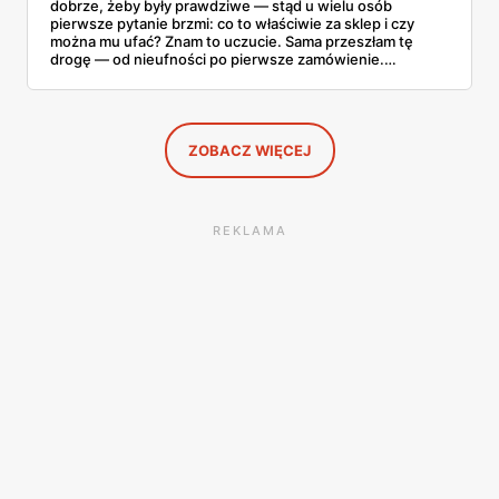
dobrze, żeby były prawdziwe — stąd u wielu osób
pierwsze pytanie brzmi: co to właściwie za sklep i czy
można mu ufać? Znam to uczucie. Sama przeszłam tę
drogę — od nieufności po pierwsze zamówienie.
Sprawdziłam, jak ta platforma działa, kto za nią stoi, co
mówią kupujący i co ciekawego jest tam teraz w promocji,
na początku sierpnia. Poniżej wszystko, co warto
wiedzieć przed pierwszym koszykiem.
ZOBACZ WIĘCEJ
REKLAMA