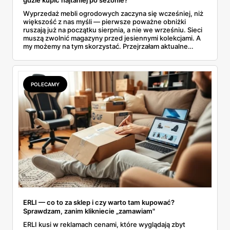
Wyprzedaż mebli ogrodowych zaczyna się wcześniej, niż
większość z nas myśli — pierwsze poważne obniżki
ruszają już na początku sierpnia, a nie we wrześniu. Sieci
muszą zwolnić magazyny przed jesiennymi kolekcjami. A
my możemy na tym skorzystać. Przejrzałam aktualne
gazetki i zebrałam konkretne przeceny na krzesła, stoły,
leżaki, grille i baseny. Do tego podpowiadam, jak odróżnić
prawdziwą obniżkę od pozornej.
POLECAMY
ERLI — co to za sklep i czy warto tam kupować?
Sprawdzam, zanim klikniecie „zamawiam"
ERLI kusi w reklamach cenami, które wyglądają zbyt