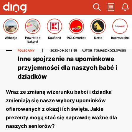
Wakacje
Powrót do
Kaufland
POLOmarket
Netto
Intermarche
szkoły!
POLECAMY
|
2023-01-20 13:55
AUTOR: TOMASZ KOZŁOWSKI
Inne spojrzenie na upominkowe
przyjemności dla naszych babć i
dziadków
Wraz ze zmianą wizerunku babci i dziadka
zmieniają się nasze wybory upominków
ofiarowanych z okazji ich święta. Jakie
prezenty mogą stać się naprawdę ważne dla
naszych seniorów?