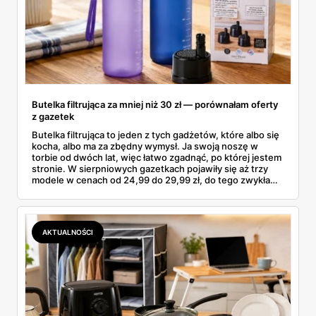
Butelka filtrująca za mniej niż 30 zł — porównałam oferty
z gazetek
Butelka filtrująca to jeden z tych gadżetów, które albo się
kocha, albo ma za zbędny wymysł. Ja swoją noszę w
torbie od dwóch lat, więc łatwo zgadnąć, po której jestem
stronie. W sierpniowych gazetkach pojawiły się aż trzy
modele w cenach od 24,99 do 29,99 zł, do tego zwykła
butelka za 14,99 zł dla nieprzekonanych. Sprawdziłam
wszystkie oferty i policzyłam, kiedy taki zakup faktycznie
się opłaca.
AKTUALNOŚCI