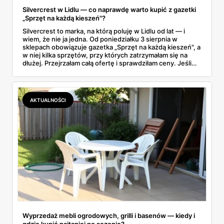
Silvercrest w Lidlu — co naprawdę warto kupić z gazetki
„Sprzęt na każdą kieszeń"?
Silvercrest to marka, na którą poluję w Lidlu od lat — i
wiem, że nie ja jedna. Od poniedziałku 3 sierpnia w
sklepach obowiązuje gazetka „Sprzęt na każdą kieszeń", a
w niej kilka sprzętów, przy których zatrzymałam się na
dłużej. Przejrzałam całą ofertę i sprawdziłam ceny. Jeśli
zastanawiacie się, czy tegoroczny air fryer za 299 zł to
faktycznie okazja — poniżej znajdziecie odpowiedź.
Uwaga: promocja trwa tylko do 8 sierpnia.
AKTUALNOŚCI
Wyprzedaż mebli ogrodowych, grilli i basenów — kiedy i
gdzie kupić najtaniej po sezonie?