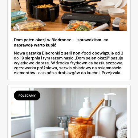
Dom pełen okazji w Biedronce — sprawdziłam, co
naprawdę warto kupić
Nowa gazetka Biedronki z serii non-food obowiązuje od 3
do 19 sierpnia i tym razem hasło „Dom pełen okazji" pasuje
wyjątkowo dobrze. W środku frytkownica beztłuszczowa,
zgrzewarka próżniowa, serwis obiadowy na osiemnaście
elementów i cała półka drobiazgów do kuchni. Przejrzałam
wszystkie strony i wybrałam to, po co sama ustawiłabym
się przy półce z samego rana.
POLECAMY