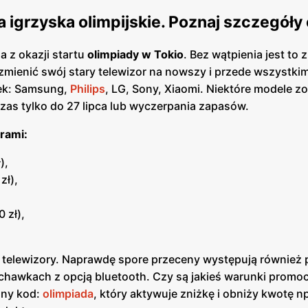
 igrzyska olimpijskie. Poznaj szczegóły 
 z okazji startu
olimpiady w Tokio
. Bez wątpienia jest to
zmienić swój stary telewizor na nowszy i przede wszystki
rek: Samsung,
Philips
, LG, Sony, Xiaomi. Niektóre modele zo
zas tylko do 27 lipca lub wyczerpania zapasów.
rami:
),
zł),
 zł),
ko telewizory. Naprawdę spore przeceny występują również 
awkach z opcją bluetooth. Czy są jakieś warunki promocj
lny kod:
olimpiada
, który aktywuje zniżkę i obniży kwotę n