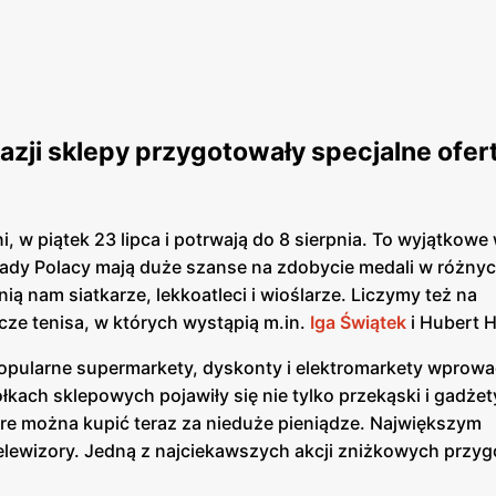
okazji sklepy przygotowały specjalne ofer
, w piątek 23 lipca i potrwają do 8 sierpnia. To wyjątkowe
piady Polacy mają duże szanse na zdobycie medali w różny
ią nam siatkarze, lekkoatleci i wioślarze. Liczymy też na
cze tenisa, w których wystąpią m.in.
Iga Świątek
i Hubert 
popularne supermarkety, dyskonty i elektromarkety wprowa
ach sklepowych pojawiły się nie tylko przekąski i gadżet
tóre można kupić teraz za nieduże pieniądze. Największym
elewizory. Jedną z najciekawszych akcji zniżkowych przy