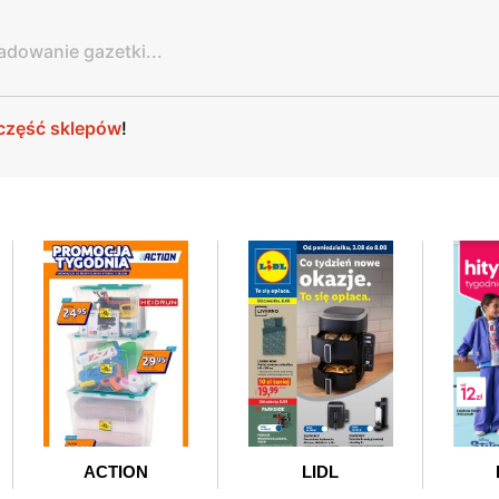
adowanie gazetki...
część sklepów
!