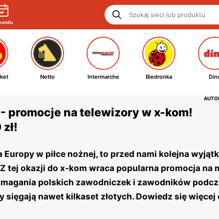
handlu
ket
Netto
Intermarche
Biedronka
Din
AUTOR
 - promocje na telewizory w x-kom!
zł!
 Europy w piłce nożnej, to przed nami kolejna wyją
. Z tej okazji do x-kom wraca popularna promocja na
 zmagania polskich zawodniczek i zawodników podc
 sięgają nawet kilkaset złotych. Dowiedz się więcej o