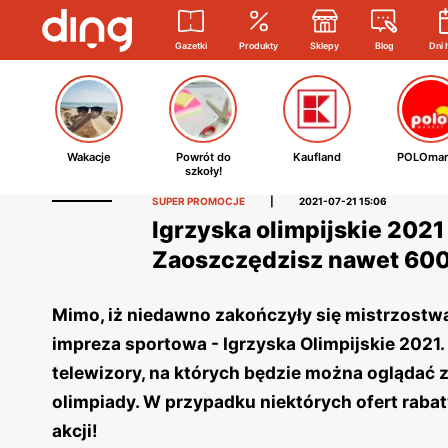
Gazetki
Produkty
Sklepy
Blog
Dni 
Wakacje
Powrót do
Kaufland
POLOmar
szkoły!
SUPER PROMOCJE
|
2021-07-21 15:06
Igrzyska olimpijskie 2021
Zaoszczędzisz nawet 600 
Mimo, iż niedawno zakończyły się mistrzostwa
impreza sportowa - Igrzyska Olimpijskie 2021
telewizory, na których będzie można oglądać
olimpiady. W przypadku niektórych ofert rabaty
akcji!