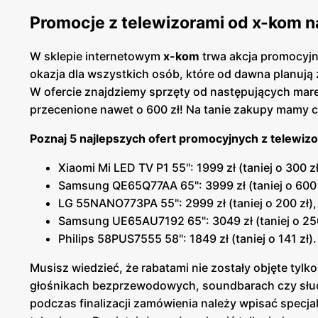
Promocje z telewizorami od x-kom na
W sklepie internetowym
x-kom
trwa akcja promocyjna
okazja dla wszystkich osób, które od dawna planują 
W ofercie znajdziemy sprzęty od następujących ma
przecenione nawet o 600 zł! Na tanie zakupy mamy c
Poznaj 5 najlepszych ofert promocyjnych z telewizo
Xiaomi Mi LED TV P1 55": 1999 zł (taniej o 300 zł
Samsung QE65Q77AA 65": 3999 zł (taniej o 600 
LG 55NANO773PA 55": 2999 zł (taniej o 200 zł),
Samsung UE65AU7192 65": 3049 zł (taniej o 250
Philips 58PUS7555 58": 1849 zł (taniej o 141 zł).
Musisz wiedzieć, że rabatami nie zostały objęte tyl
głośnikach bezprzewodowych, soundbarach czy słuch
podczas finalizacji zamówienia należy wpisać specja