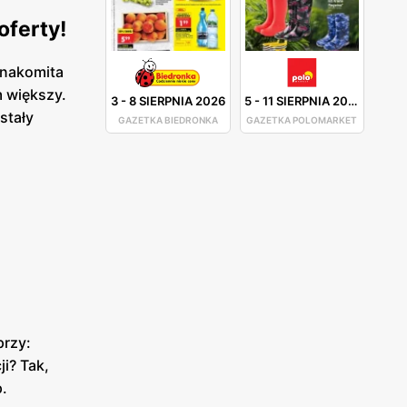
oferty!
 znakomita
m większy.
3
-
8 SIERPNIA 2026
5
-
11 SIERPNIA 2026
stały
GAZETKA BIEDRONKA
GAZETKA POLOMARKET
przy:
i? Tak,
p.