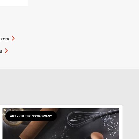
izory
da
ARTYKUŁ SPONSOROWANY