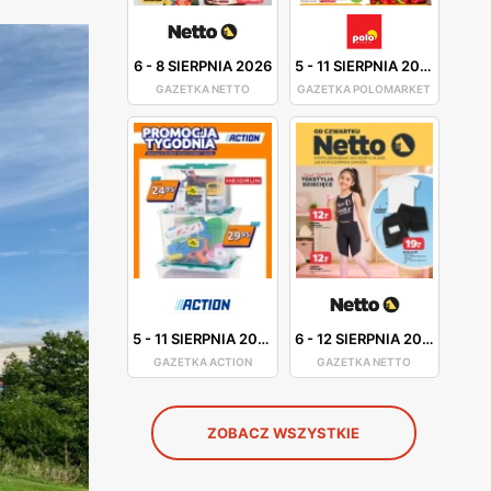
6
-
8 SIERPNIA 2026
5
-
11 SIERPNIA 2026
GAZETKA NETTO
GAZETKA POLOMARKET
5
-
11 SIERPNIA 2026
6
-
12 SIERPNIA 2026
GAZETKA ACTION
GAZETKA NETTO
ZOBACZ WSZYSTKIE