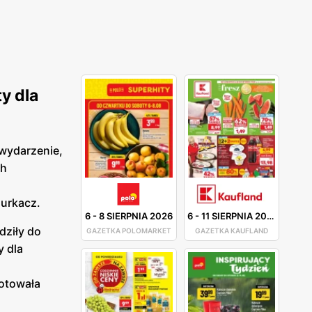
ty dla
 wydarzenie,
ch
Hurkacz.
6
-
8 SIERPNIA 2026
6
-
11 SIERPNIA 2026
dziły do
GAZETKA POLOMARKET
GAZETKA KAUFLAND
y dla
gotowała