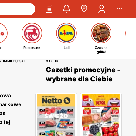
o
Rossmann
Lidl
Czas na
Ta
grilla!
kosm
: KAMIL DĘBSKI
GAZETKI
Gazetki promocyjne -
wybrane dla Ciebie
tkowa
 markowe
zas
 tej