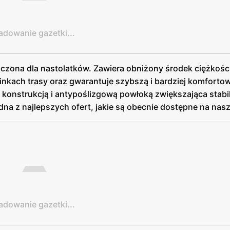
adowanie gazetki...
czona dla nastolatków. Zawiera obniżony środek ciężkości
kach trasy oraz gwarantuje szybszą i bardziej komfortow
 konstrukcją i antypoślizgową powłoką zwiększająca stabil
edna z najlepszych ofert, jakie są obecnie dostępne na nas
adowanie gazetki...