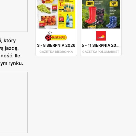
, który
3
-
8 SIERPNIA 2026
5
-
11 SIERPNIA 2026
ą jazdę.
GAZETKA BIEDRONKA
GAZETKA POLOMARKET
ność. Ile
zym rynku.