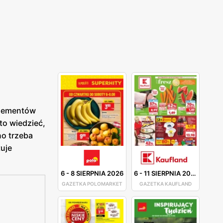
elementów
to wiedzieć,
no trzeba
uje
6
-
8 SIERPNIA 2026
6
-
11 SIERPNIA 2026
GAZETKA POLOMARKET
GAZETKA KAUFLAND