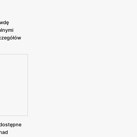
awdę
alnymi
zczegółów
h dostępne
 nad