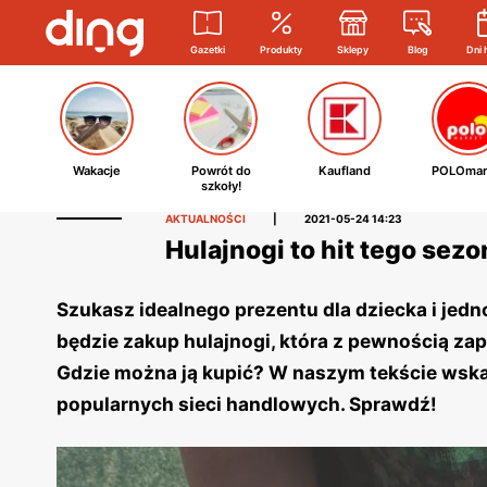
Gazetki
Produkty
Sklepy
Blog
Dni 
Wakacje
Powrót do
Kaufland
POLOmar
szkoły!
AKTUALNOŚCI
|
2021-05-24 14:23
Hulajnogi to hit tego sezo
Szukasz idealnego prezentu dla dziecka i je
będzie zakup hulajnogi, która z pewnością za
Gdzie można ją kupić? W naszym tekście wska
popularnych sieci handlowych. Sprawdź!