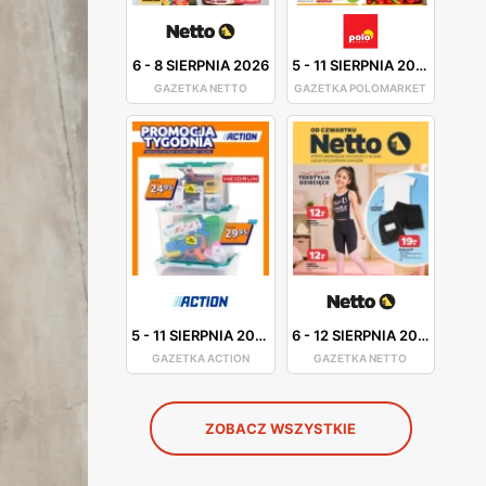
6
-
8 SIERPNIA 2026
5
-
11 SIERPNIA 2026
GAZETKA NETTO
GAZETKA POLOMARKET
5
-
11 SIERPNIA 2026
6
-
12 SIERPNIA 2026
GAZETKA ACTION
GAZETKA NETTO
ZOBACZ WSZYSTKIE