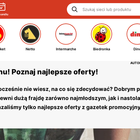
handlu
ket
Netto
Intermarche
Biedronka
Din
AUTOR
nu! Poznaj najlepsze oferty!
dnocześnie nie wiesz, na co się zdecydować? Dobrym
pewni dużą frajdę zarówno najmłodszym, jak i nastol
zaliśmy tylko najlepsze oferty z gazetek promocyjn