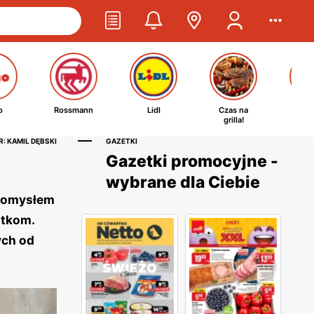
o
Rossmann
Lidl
Czas na
Ta
grilla!
kosm
: KAMIL DĘBSKI
GAZETKI
Gazetki promocyjne -
wybrane dla Ciebie
 pomysłem
atkom.
ych od