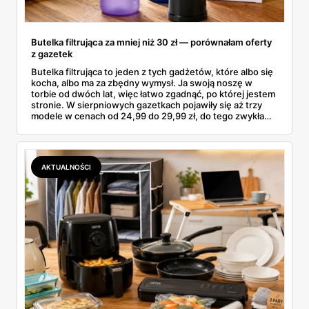
Butelka filtrująca za mniej niż 30 zł — porównałam oferty
z gazetek
Butelka filtrująca to jeden z tych gadżetów, które albo się
kocha, albo ma za zbędny wymysł. Ja swoją noszę w
torbie od dwóch lat, więc łatwo zgadnąć, po której jestem
stronie. W sierpniowych gazetkach pojawiły się aż trzy
modele w cenach od 24,99 do 29,99 zł, do tego zwykła
butelka za 14,99 zł dla nieprzekonanych. Sprawdziłam
wszystkie oferty i policzyłam, kiedy taki zakup faktycznie
się opłaca.
AKTUALNOŚCI