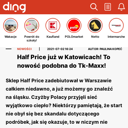
Wakacje
Powrót do
Kaufland
POLOmarket
Netto
Intermarche
szkoły!
NOWOŚCI
|
2021-07-02 16:24
AUTOR: PAULINA KOPEĆ
Half Price już w Katowicach! To
nowość podobna do Tk-Maxx!
Sklep Half Price zadebiutował w Warszawie
całkiem niedawno, a już możemy go znaleźć
na śląsku. Czyżby Polacy przyjęli sieć
wyjątkowo ciepło? Niektórzy pamiętają, że start
nie obył się bez skandalu dotyczącego
podróbek, jak się okazuje, to w niczym nie