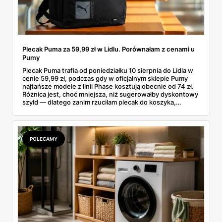
Plecak Puma za 59,99 zł w Lidlu. Porównałam z cenami u
Pumy
Plecak Puma trafia od poniedziałku 10 sierpnia do Lidla w
cenie 59,99 zł, podczas gdy w oficjalnym sklepie Pumy
najtańsze modele z linii Phase kosztują obecnie od 74 zł.
Różnica jest, choć mniejsza, niż sugerowałby dyskontowy
szyld — dlatego zanim rzuciłam plecak do koszyka,
rozłożyłam ceny na czynniki pierwsze. Poniżej cała
rozpiska: co dokładnie sprzedaje Lidl, ile kosztują
odpowiedniki u producenta i komu ten zakup naprawdę
się opłaci.
POLECAMY