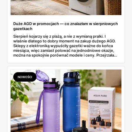
Duże AGD w promocjach — co znalazłam w sierpniowych
gazetkach
Sierpień kojarzy się z plażą, a nie z wymianą pralki. I
właśnie dlatego to dobry moment na zakup dużego AGD.
Sklepy z elektroniką wypuściły gazetki ważne do końca
miesiąca, więc zamiast polować na jednodniowe okazje,
można na spokojnie porównać modele i ceny. Przejrzałam
aktualne promocje AGD i RTV — poniżej wszystko, co
znalazłam, z cenami i terminami.
NOWOŚCI