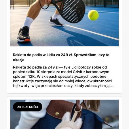
Rakieta do padla w Lidlu za 249 zł. Sprawdziłam, czy to
okazja
Rakieta do padla za 249 zł — tyle Lidl policzy sobie od
poniedziałku 10 sierpnia za model Crivit z karbonowym
splotem 12K. W sklepach specjalistycznych podobne
konstrukcje zaczynają się od mniej więcej dwukrotności
tej kwoty, więc przecierałam oczy, kiedy zobaczyłam ją w
gazetce między dresami a wkrętarką. Padel to dziś
najszybciej rosnący sport w Polsce: kortów przybywa
lawinowo, a chętnych jeszcze szybciej. Sprawdziłam, co
dokładnie dostajemy za te pieniądze i komu taka rakieta
AKTUALNOŚCI
faktycznie wystarczy.