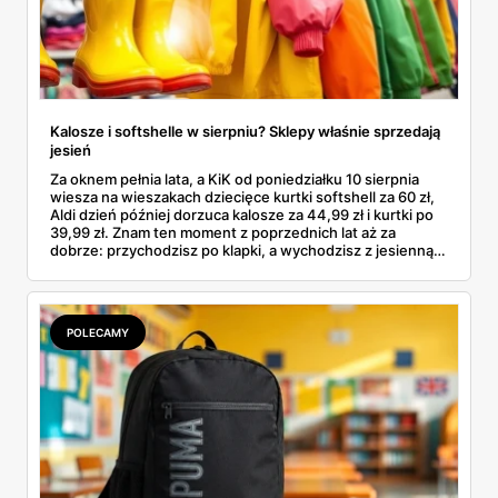
Kalosze i softshelle w sierpniu? Sklepy właśnie sprzedają
jesień
Za oknem pełnia lata, a KiK od poniedziałku 10 sierpnia
wiesza na wieszakach dziecięce kurtki softshell za 60 zł,
Aldi dzień później dorzuca kalosze za 44,99 zł i kurtki po
39,99 zł. Znam ten moment z poprzednich lat aż za
dobrze: przychodzisz po klapki, a wychodzisz z jesienną
garderobą dla całej rodziny. Sprawdziłam, co dokładnie
pojawi się w gazetkach w przyszłym tygodniu i czy jest
sens kupować jesień, zanim skończą się wakacje.
POLECAMY