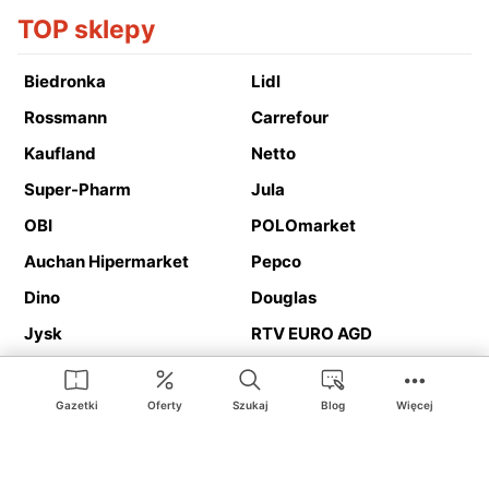
TOP sklepy
Biedronka
Lidl
Rossmann
Carrefour
Kaufland
Netto
Super-Pharm
Jula
OBI
POLOmarket
Auchan Hipermarket
Pepco
Dino
Douglas
Jysk
RTV EURO AGD
Action
Media Expert
Deichmann
Media Markt
Gazetki
Oferty
Szukaj
Blog
Więcej
Ding.pl to serwis internetowy prezentujący
gazetki promocyjne
oraz
katalogi
sklepów i dużych sieci handlowych. Dzięki