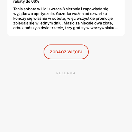
rabaty do 66%
Tania sobota w Lidlu wraca 8 sierpnia i zapowiada się
wyjątkowo apetycznie. Gazetka ważna od czwartku
kończy się właśnie w sobotę, więc wszystkie promocje
zbiegają się w jednym dniu. Masło za niecałe dwa złote,
arbuz tańszy o dwie trzecie, trzy gratisy w warzywniaku i
jedna oferta działająca wyłącznie w sobotę. Przejrzałam
całą sobotnią gazetkę Lidla strona po stronie i wybrałam
to, co naprawdę się opłaca.
ZOBACZ WIĘCEJ
REKLAMA