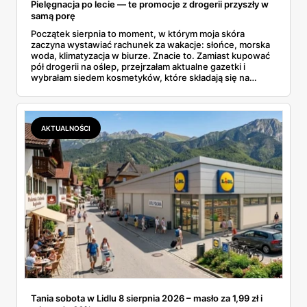
Pielęgnacja po lecie — te promocje z drogerii przyszły w
samą porę
Początek sierpnia to moment, w którym moja skóra
zaczyna wystawiać rachunek za wakacje: słońce, morska
woda, klimatyzacja w biurze. Znacie to. Zamiast kupować
pół drogerii na oślep, przejrzałam aktualne gazetki i
wybrałam siedem kosmetyków, które składają się na
sensowny plan regeneracji — od peelingu za 21,95 zł po
dermokosmetyki Vichy. Wszystkie ceny sprawdziłam w
ofertach, terminy też.
AKTUALNOŚCI
Tania sobota w Lidlu 8 sierpnia 2026 – masło za 1,99 zł i