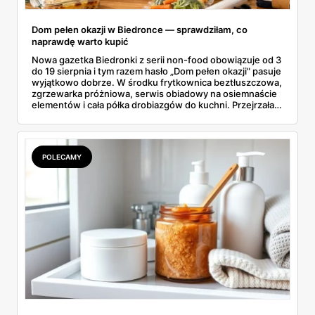
Dom pełen okazji w Biedronce — sprawdziłam, co
naprawdę warto kupić
Nowa gazetka Biedronki z serii non-food obowiązuje od 3
do 19 sierpnia i tym razem hasło „Dom pełen okazji" pasuje
wyjątkowo dobrze. W środku frytkownica beztłuszczowa,
zgrzewarka próżniowa, serwis obiadowy na osiemnaście
elementów i cała półka drobiazgów do kuchni. Przejrzałam
wszystkie strony i wybrałam to, po co sama ustawiłabym
się przy półce z samego rana.
POLECAMY