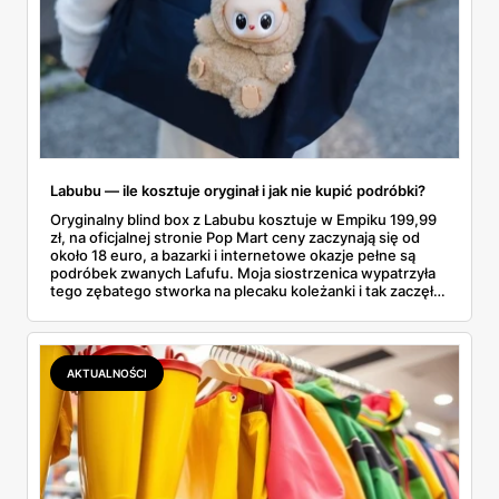
Labubu — ile kosztuje oryginał i jak nie kupić podróbki?
Oryginalny blind box z Labubu kosztuje w Empiku 199,99
zł, na oficjalnej stronie Pop Mart ceny zaczynają się od
około 18 euro, a bazarki i internetowe okazje pełne są
podróbek zwanych Lafufu. Moja siostrzenica wypatrzyła
tego zębatego stworka na plecaku koleżanki i tak zaczęło
się rodzinne śledztwo: co to właściwie jest, ile naprawdę
kosztuje i po czym poznać, że sprzedawca nie wciska nam
podróbki. Spisałam wszystko, czego się dowiedziałam —
łącznie z jedną wpadką, o której za chwilę.
AKTUALNOŚCI