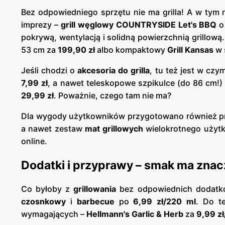
Bez odpowiedniego sprzętu nie ma grilla! A w tym 
imprezy –
grill węglowy COUNTRYSIDE Let's BBQ
o
pokrywą, wentylacją i solidną powierzchnią grillową
53 cm za
199,90 zł
albo kompaktowy
Grill Kansas
w 
Jeśli chodzi o
akcesoria do grilla
, tu też jest w cz
7,99 zł
, a nawet teleskopowe szpikulce (do 86 cm!)
29,99 zł
. Poważnie, czego tam nie ma?
Dla wygody użytkowników przygotowano również p
a nawet zestaw
mat grillowych
wielokrotnego użyt
online.
Dodatki i przyprawy – smak ma znac
Co byłoby z
grillowania
bez odpowiednich dodat
czosnkowy
i
barbecue
po
6,99 zł/220 ml
. Do 
wymagających –
Hellmann's Garlic & Herb
za
9,99 z