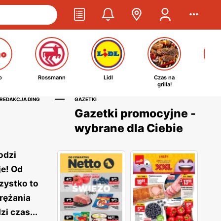
o
Rossmann
Lidl
Czas na
Ta
grilla!
kosm
 REDAKCJA DING
GAZETKI
Gazetki promocyjne -
wybrane dla Ciebie
odzi
je! Od
zystko to
rężania
i czas...