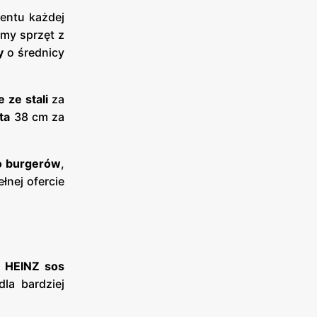
entu każdej
my sprzęt z
y
o średnicy
 ze stali
za
ta
38 cm za
do burgerów
,
łnej ofercie
–
HEINZ sos
dla bardziej