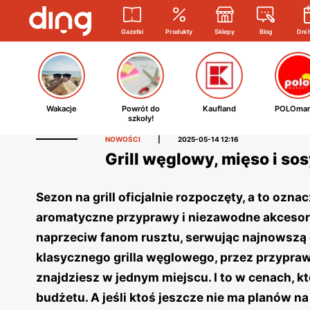
Gazetki
Produkty
Sklepy
Blog
Dni 
Wakacje
Powrót do
Kaufland
POLOmar
szkoły!
NOWOŚCI
|
2025-05-14 12:16
Grill węglowy, mięso i so
Sezon na grill oficjalnie rozpoczęty, a to ozn
aromatyczne przyprawy i niezawodne akcesoria
naprzeciw fanom rusztu, serwując najnowszą g
klasycznego grilla węglowego, przez przypraw
znajdziesz w jednym miejscu. I to w cenach, 
budżetu. A jeśli ktoś jeszcze nie ma planów na