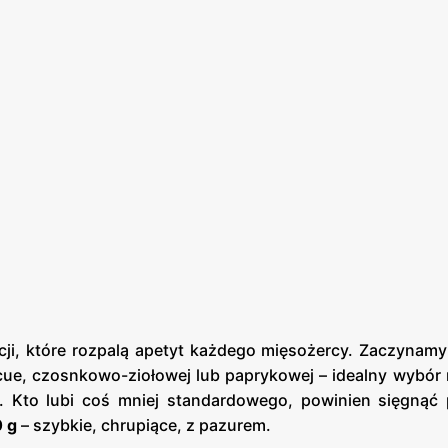
ji, które rozpalą apetyt każdego mięsożercy. Zaczynamy
ue, czosnkowo-ziołowej lub paprykowej – idealny wybór 
a. Kto lubi coś mniej standardowego, powinien sięgną
0 g
– szybkie, chrupiące, z pazurem.