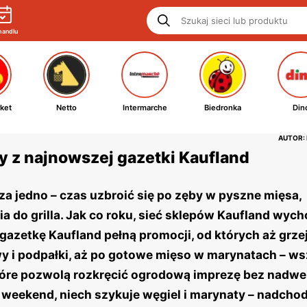
handlu
ket
Netto
Intermarche
Biedronka
Din
AUTOR:
sy z najnowszej gazetki Kaufland
acza jedno – czas uzbroić się po zęby w pyszne mięsa,
 do grilla. Jak co roku, sieć sklepów Kaufland wych
azetkę Kaufland pełną promocji, od których aż grze
y i podpałki, aż po gotowe mięso w marynatach – ws
które pozwolą rozkręcić ogrodową imprezę bez nadwe
 weekend, niech szykuje węgiel i marynaty – nadchodz