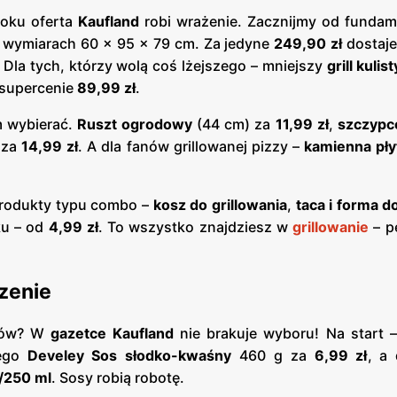
roku oferta
Kaufland
robi wrażenie. Zacznijmy od fundam
 wymiarach 60 x 95 x 79 cm. Za jedyne
249,90 zł
dostaje
. Dla tych, którzy wolą coś lżejszego – mniejszy
grill kulist
supercenie
89,99 zł
.
ym wybierać.
Ruszt ogrodowy
(44 cm) za
11,99 zł
,
szczypce
 za
14,99 zł
. A dla fanów grillowanej pizzy –
kamienna pły
rodukty typu combo –
kosz do grillowania
,
taca i forma 
ku – od
4,99 zł
. To wszystko znajdziesz w
grillowanie
– pe
zenie
ków? W
gazetce Kaufland
nie brakuje wyboru! Na start 
tego
Develey Sos słodko-kwaśny
460 g za
6,99 zł
, a 
ł/250 ml
. Sosy robią robotę.