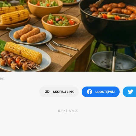
ney
SKOPIUJ LINK
UDOSTĘPNIJ
REKLAMA