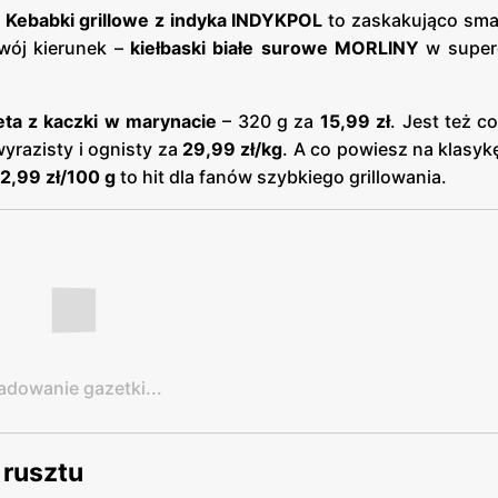
.
Kebabki grillowe z indyka INDYKPOL
to zaskakująco smac
 Twój kierunek –
kiełbaski białe surowe MORLINY
w super
leta z kaczki w marynacie
– 320 g za
15,99 zł
. Jest też c
yrazisty i ognisty za
29,99 zł/kg
. A co powiesz na klasyk
2,99 zł/100 g
to hit dla fanów szybkiego grillowania.
adowanie gazetki...
a rusztu