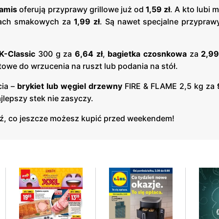
amis
oferują przyprawy grillowe już od
1,59 zł
. A kto lubi 
tach smakowych za
1,99 zł
. Są nawet specjalne przyprawy
K-Classic
300 g za
6,64 zł
,
bagietka czosnkowa
za
2,99
owe do wrzucenia na ruszt lub podania na stół.
cia –
brykiet lub węgiel drzewny
FIRE & FLAME 2,5 kg za
jlepszy stek nie zasyczy.
ź, co jeszcze możesz kupić przed weekendem!