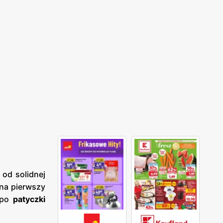
 od solidnej
na pierwszy
ć po
patyczki