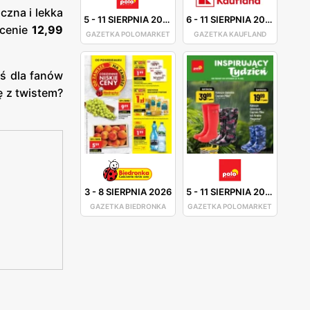
zna i lekka
5
-
11 SIERPNIA 2026
6
-
11 SIERPNIA 2026
cenie
12,99
GAZETKA POLOMARKET
GAZETKA KAUFLAND
oś dla fanów
ę z twistem?
3
-
8 SIERPNIA 2026
5
-
11 SIERPNIA 2026
GAZETKA BIEDRONKA
GAZETKA POLOMARKET