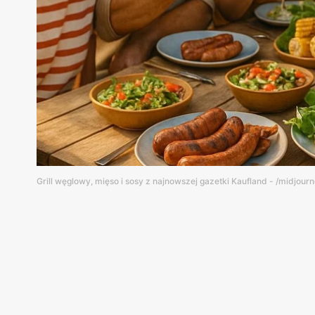
Grill węglowy, mięso i sosy z najnowszej gazetki Kaufland - /midjour