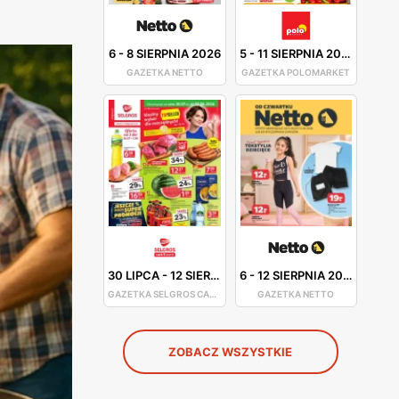
6
-
8 SIERPNIA 2026
5
-
11 SIERPNIA 2026
GAZETKA NETTO
GAZETKA POLOMARKET
30 LIPCA
-
12 SIERPNIA 2026
6
-
12 SIERPNIA 2026
GAZETKA SELGROS CASH&CARRY
GAZETKA NETTO
ZOBACZ WSZYSTKIE