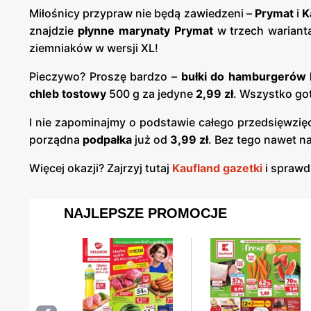
Miłośnicy przypraw nie będą zawiedzeni –
Prymat
i
K
znajdzie
płynne marynaty Prymat
w trzech warian
ziemniaków w wersji XL!
Pieczywo? Proszę bardzo –
bułki do hamburgerów 
chleb tostowy
500 g za jedyne
2,99 zł
. Wszystko got
I nie zapominajmy o podstawie całego przedsięwzię
porządna
podpałka
już od
3,99 zł
. Bez tego nawet na
Więcej okazji? Zajrzyj tutaj
Kaufland gazetki
i sprawd