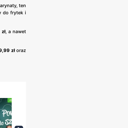
marynaty, ten
 do frytek i
 zł
, a nawet
9,99 zł
oraz