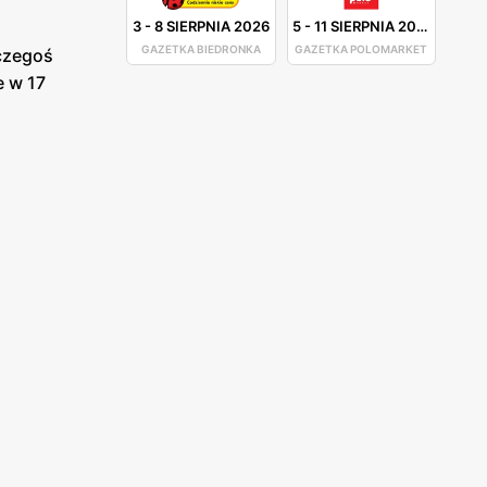
3
-
8 SIERPNIA 2026
5
-
11 SIERPNIA 2026
GAZETKA BIEDRONKA
GAZETKA POLOMARKET
 czegoś
e w 17