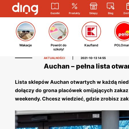
Gazetki
Produkty
Sklepy
Blog
Dni 
Wakacje
Powrót do
Kaufland
POLOmar
szkoły!
AKTUALNOŚCI
|
2021-10-13 14:55
Auchan – pełna lista otw
Lista sklepów Auchan otwartych w każdą niedzie
dołączy do grona placówek omijających zakaz 
weekendy. Chcesz wiedzieć, gdzie zrobisz zak