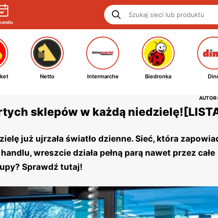
handlu
ket
Netto
Intermarche
Biedronka
Din
AUTOR:
artych sklepów w każdą niedzielę![LIST
lę już ujrzała światło dzienne. Sieć, która zapowiad
handlu, wreszcie działa pełną parą nawet przez całe
upy? Sprawdź tutaj!