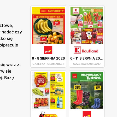
cztowe,
y nadać czy
tko się
ółpracuje
6
-
8 SIERPNIA 2026
6
-
11 SIERPNIA 2026
się wraz z
GAZETKA POLOMARKET
GAZETKA KAUFLAND
rwisie
j. Bazę