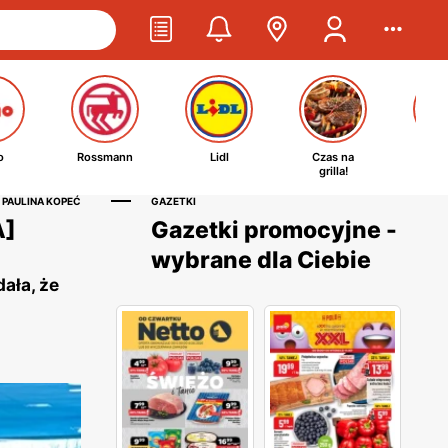
o
Rossmann
Lidl
Czas na
Ta
grilla!
kosm
 PAULINA KOPEĆ
GAZETKI
A]
Gazetki promocyjne -
wybrane dla Ciebie
ała, że