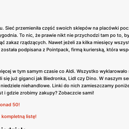
. Sieć przemieniła część swoich sklepów na placówki po
odnia. To nic, że prawie nikt nie przychodzi tam po to, b
ąć zakaz rządzących. Nawet jeżeli za kilka miesięcy wszys
 została podpisana z Pointpack, firmą kurierską, która wsp
więcej w tym samym czasie co Aldi. Wszystko wyklarowało 
się już giganci jak Biedronka, Lidl czy Dino. W naszym se
w niedziele niehandlowe. Linki do nich zamieszczamy poniże
st i gdzie zrobimy zakupy? Zobaczcie sami!
 ponad 50!
 kompletną listę!