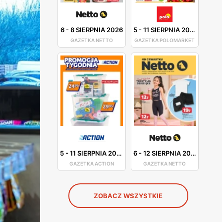
6
-
8 SIERPNIA 2026
5
-
11 SIERPNIA 2026
GAZETKA NETTO
GAZETKA POLOMARKET
5
-
11 SIERPNIA 2026
6
-
12 SIERPNIA 2026
GAZETKA ACTION
GAZETKA NETTO
ZOBACZ WSZYSTKIE