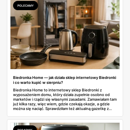
POLECAMY
Biedronka Home — jak działa sklep internetowy Biedronki
i co warto kupić w sierpniu?
Biedronka Home to internetowy sklep Biedronki z
wyposażeniem domu, który działa zupełnie osobno od
marketów i rządzi się własnymi zasadami. Zamawiałam tam
już kilka razy, więc wiem, gdzie czekają okazje, a gdzie
można się naciąć. Sprawdziłam też aktualną gazetkę z
domowymi produktami w zwykłych sklepach. Zebrałam
wszystko w jednym miejscu: jak zamawiać, ile trwa zwrot,
jakie kody rabatowe działają w sierpniu i które produkty
faktycznie warto włożyć do koszyka.