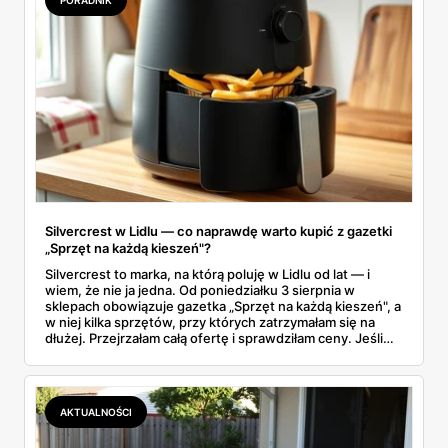
PORADNIK
Silvercrest w Lidlu — co naprawdę warto kupić z gazetki
„Sprzęt na każdą kieszeń"?
Silvercrest to marka, na którą poluję w Lidlu od lat — i
wiem, że nie ja jedna. Od poniedziałku 3 sierpnia w
sklepach obowiązuje gazetka „Sprzęt na każdą kieszeń", a
w niej kilka sprzętów, przy których zatrzymałam się na
dłużej. Przejrzałam całą ofertę i sprawdziłam ceny. Jeśli
zastanawiacie się, czy tegoroczny air fryer za 299 zł to
faktycznie okazja — poniżej znajdziecie odpowiedź.
Uwaga: promocja trwa tylko do 8 sierpnia.
AKTUALNOŚCI