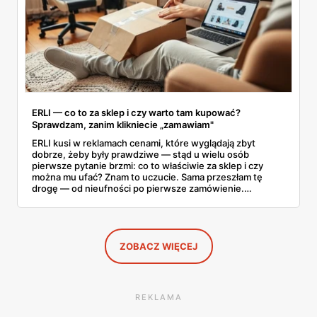
ERLI — co to za sklep i czy warto tam kupować?
Sprawdzam, zanim klikniecie „zamawiam"
ERLI kusi w reklamach cenami, które wyglądają zbyt
dobrze, żeby były prawdziwe — stąd u wielu osób
pierwsze pytanie brzmi: co to właściwie za sklep i czy
można mu ufać? Znam to uczucie. Sama przeszłam tę
drogę — od nieufności po pierwsze zamówienie.
Sprawdziłam, jak ta platforma działa, kto za nią stoi, co
mówią kupujący i co ciekawego jest tam teraz w promocji,
na początku sierpnia. Poniżej wszystko, co warto
wiedzieć przed pierwszym koszykiem.
ZOBACZ WIĘCEJ
REKLAMA