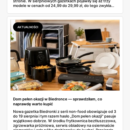
stronie. W sierpniowych gazetkach pojawiły się aż trzy
modele w cenach od 24,99 do 29,99 zł, do tego zwykła
butelka za 14,99 zł dla nieprzekonanych. Sprawdziłam
wszystkie oferty i policzyłam, kiedy taki zakup faktycznie
się opłaca.
AKTUALNOŚCI
Dom pełen okazji w Biedronce — sprawdziłam, co
naprawdę warto kupić
Nowa gazetka Biedronki z serii non-food obowiązuje od 3
do 19 sierpnia i tym razem hasło „Dom pełen okazji" pasuje
wyjątkowo dobrze. W środku frytkownica beztłuszczowa,
zgrzewarka próżniowa, serwis obiadowy na osiemnaście