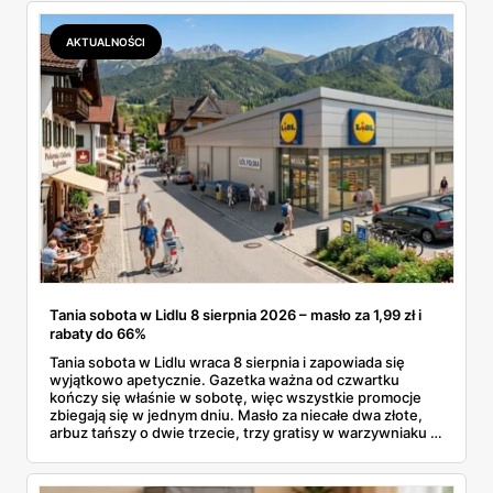
ofertach, terminy też.
AKTUALNOŚCI
Tania sobota w Lidlu 8 sierpnia 2026 – masło za 1,99 zł i
rabaty do 66%
Tania sobota w Lidlu wraca 8 sierpnia i zapowiada się
wyjątkowo apetycznie. Gazetka ważna od czwartku
kończy się właśnie w sobotę, więc wszystkie promocje
zbiegają się w jednym dniu. Masło za niecałe dwa złote,
arbuz tańszy o dwie trzecie, trzy gratisy w warzywniaku i
jedna oferta działająca wyłącznie w sobotę. Przejrzałam
całą sobotnią gazetkę Lidla strona po stronie i wybrałam
to, co naprawdę się opłaca.