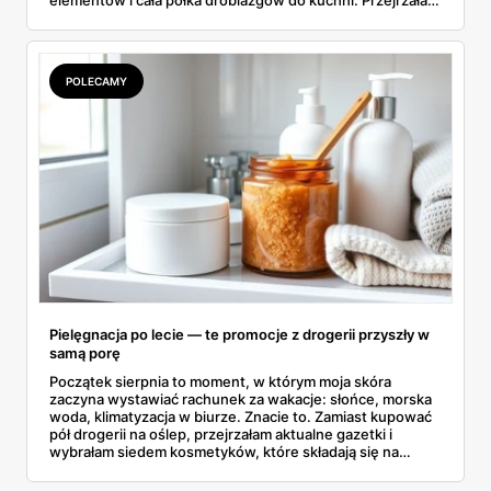
elementów i cała półka drobiazgów do kuchni. Przejrzałam
wszystkie strony i wybrałam to, po co sama ustawiłabym
się przy półce z samego rana.
POLECAMY
Pielęgnacja po lecie — te promocje z drogerii przyszły w
samą porę
Początek sierpnia to moment, w którym moja skóra
zaczyna wystawiać rachunek za wakacje: słońce, morska
woda, klimatyzacja w biurze. Znacie to. Zamiast kupować
pół drogerii na oślep, przejrzałam aktualne gazetki i
wybrałam siedem kosmetyków, które składają się na
sensowny plan regeneracji — od peelingu za 21,95 zł po
dermokosmetyki Vichy. Wszystkie ceny sprawdziłam w