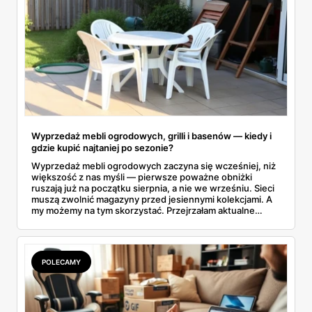
Wyprzedaż mebli ogrodowych, grilli i basenów — kiedy i
gdzie kupić najtaniej po sezonie?
Wyprzedaż mebli ogrodowych zaczyna się wcześniej, niż
większość z nas myśli — pierwsze poważne obniżki
ruszają już na początku sierpnia, a nie we wrześniu. Sieci
muszą zwolnić magazyny przed jesiennymi kolekcjami. A
my możemy na tym skorzystać. Przejrzałam aktualne
gazetki i zebrałam konkretne przeceny na krzesła, stoły,
leżaki, grille i baseny. Do tego podpowiadam, jak odróżnić
prawdziwą obniżkę od pozornej.
POLECAMY