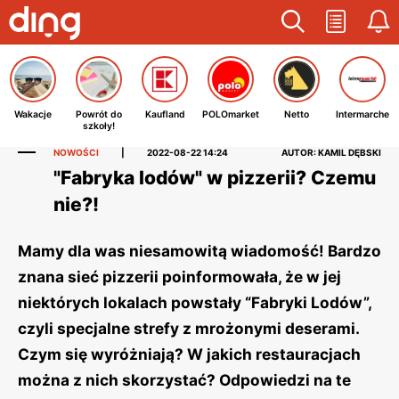
Wakacje
Powrót do
Kaufland
POLOmarket
Netto
Intermarche
szkoły!
NOWOŚCI
|
2022-08-22 14:24
AUTOR: KAMIL DĘBSKI
"Fabryka lodów" w pizzerii? Czemu
nie?!
Mamy dla was niesamowitą wiadomość! Bardzo
znana sieć pizzerii poinformowała, że w jej
niektórych lokalach powstały “Fabryki Lodów”,
czyli specjalne strefy z mrożonymi deserami.
Czym się wyróżniają? W jakich restauracjach
można z nich skorzystać? Odpowiedzi na te