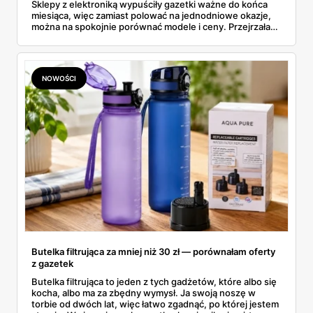
Sklepy z elektroniką wypuściły gazetki ważne do końca
miesiąca, więc zamiast polować na jednodniowe okazje,
można na spokojnie porównać modele i ceny. Przejrzałam
aktualne promocje AGD i RTV — poniżej wszystko, co
znalazłam, z cenami i terminami.
NOWOŚCI
Butelka filtrująca za mniej niż 30 zł — porównałam oferty
z gazetek
Butelka filtrująca to jeden z tych gadżetów, które albo się
kocha, albo ma za zbędny wymysł. Ja swoją noszę w
torbie od dwóch lat, więc łatwo zgadnąć, po której jestem