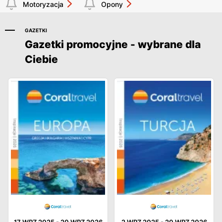
Motoryzacja
Opony
GAZETKI
Gazetki promocyjne - wybrane dla
Ciebie
17 WRZ 2025
-
20 WRZ 2026
2 WRZ 2025
-
20 WRZ 2026