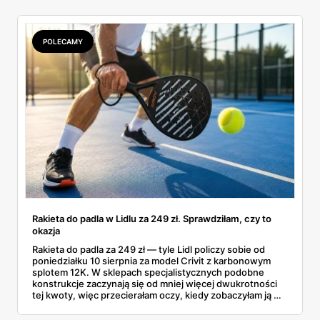
POLECAMY
Rakieta do padla w Lidlu za 249 zł. Sprawdziłam, czy to
okazja
Rakieta do padla za 249 zł — tyle Lidl policzy sobie od
poniedziałku 10 sierpnia za model Crivit z karbonowym
splotem 12K. W sklepach specjalistycznych podobne
konstrukcje zaczynają się od mniej więcej dwukrotności
tej kwoty, więc przecierałam oczy, kiedy zobaczyłam ją w
gazetce między dresami a wkrętarką. Padel to dziś
najszybciej rosnący sport w Polsce: kortów przybywa