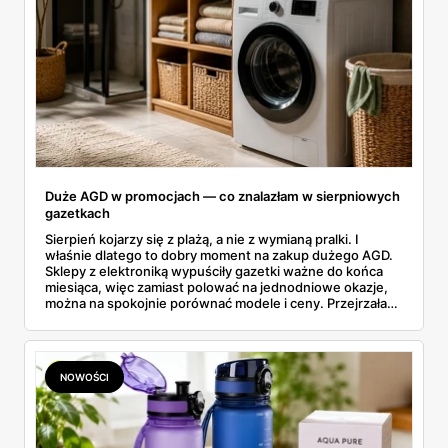
Duże AGD w promocjach — co znalazłam w sierpniowych
gazetkach
Sierpień kojarzy się z plażą, a nie z wymianą pralki. I
właśnie dlatego to dobry moment na zakup dużego AGD.
Sklepy z elektroniką wypuściły gazetki ważne do końca
miesiąca, więc zamiast polować na jednodniowe okazje,
można na spokojnie porównać modele i ceny. Przejrzałam
aktualne promocje AGD i RTV — poniżej wszystko, co
znalazłam, z cenami i terminami.
NOWOŚCI