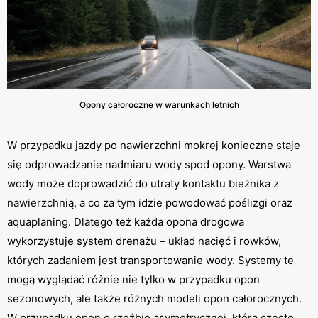
Opony całoroczne w warunkach letnich
W przypadku jazdy po nawierzchni mokrej konieczne staje
się odprowadzanie nadmiaru wody spod opony. Warstwa
wody może doprowadzić do utraty kontaktu bieżnika z
nawierzchnią, a co za tym idzie powodować poślizgi oraz
aquaplaning. Dlatego też każda opona drogowa
wykorzystuje system drenażu – układ nacięć i rowków,
których zadaniem jest transportowanie wody. Systemy te
mogą wyglądać różnie nie tylko w przypadku opon
sezonowych, ale także różnych modeli opon całorocznych.
W przypadku opon o rzeźbie asymetrycznej, którą często