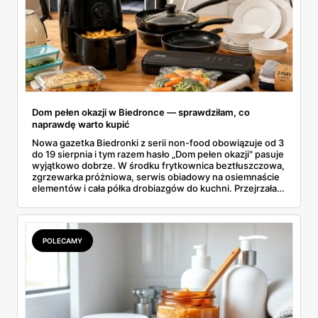
Dom pełen okazji w Biedronce — sprawdziłam, co
naprawdę warto kupić
Nowa gazetka Biedronki z serii non-food obowiązuje od 3
do 19 sierpnia i tym razem hasło „Dom pełen okazji" pasuje
wyjątkowo dobrze. W środku frytkownica beztłuszczowa,
zgrzewarka próżniowa, serwis obiadowy na osiemnaście
elementów i cała półka drobiazgów do kuchni. Przejrzałam
wszystkie strony i wybrałam to, po co sama ustawiłabym
się przy półce z samego rana.
POLECAMY