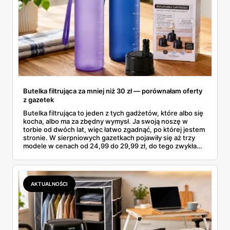
Butelka filtrująca za mniej niż 30 zł — porównałam oferty
z gazetek
Butelka filtrująca to jeden z tych gadżetów, które albo się
kocha, albo ma za zbędny wymysł. Ja swoją noszę w
torbie od dwóch lat, więc łatwo zgadnąć, po której jestem
stronie. W sierpniowych gazetkach pojawiły się aż trzy
modele w cenach od 24,99 do 29,99 zł, do tego zwykła
butelka za 14,99 zł dla nieprzekonanych. Sprawdziłam
wszystkie oferty i policzyłam, kiedy taki zakup faktycznie
się opłaca.
AKTUALNOŚCI