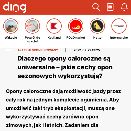
Wakacje
Powrót do
Kaufland
POLOmarket
Netto
Intermarche
szkoły!
ARTYKUŁ SPONSOROWANY
|
2022-07-27 13:25
Dlaczego opony całoroczne są
uniwersalne – jakie cechy opon
sezonowych wykorzystują?
Opony całoroczne dają możliwość jazdy przez
cały rok na jednym komplecie ogumienia. Aby
umożliwić taki tryb eksploatacji, muszą one
wykorzystywać cechy zarówno opon
zimowych, jak i letnich. Zadaniem dla