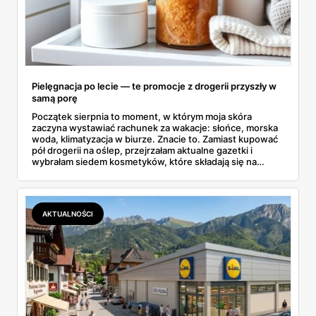
Pielęgnacja po lecie — te promocje z drogerii przyszły w
samą porę
Początek sierpnia to moment, w którym moja skóra
zaczyna wystawiać rachunek za wakacje: słońce, morska
woda, klimatyzacja w biurze. Znacie to. Zamiast kupować
pół drogerii na oślep, przejrzałam aktualne gazetki i
wybrałam siedem kosmetyków, które składają się na
sensowny plan regeneracji — od peelingu za 21,95 zł po
dermokosmetyki Vichy. Wszystkie ceny sprawdziłam w
ofertach, terminy też.
AKTUALNOŚCI