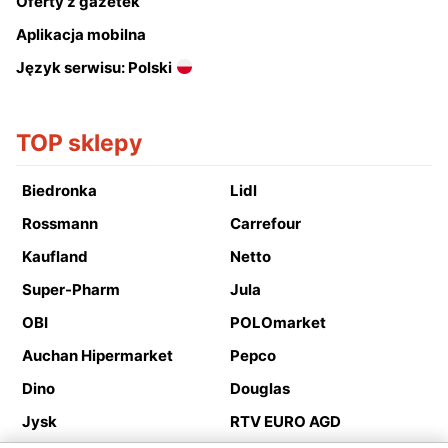
Oferty z gazetek
Aplikacja mobilna
Język serwisu: Polski
TOP sklepy
Biedronka
Lidl
Rossmann
Carrefour
Kaufland
Netto
Super-Pharm
Jula
OBI
POLOmarket
Auchan Hipermarket
Pepco
Dino
Douglas
Jysk
RTV EURO AGD