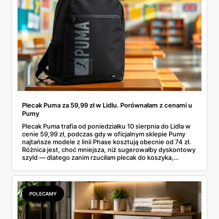
Plecak Puma za 59,99 zł w Lidlu. Porównałam z cenami u
Pumy
Plecak Puma trafia od poniedziałku 10 sierpnia do Lidla w
cenie 59,99 zł, podczas gdy w oficjalnym sklepie Pumy
najtańsze modele z linii Phase kosztują obecnie od 74 zł.
Różnica jest, choć mniejsza, niż sugerowałby dyskontowy
szyld — dlatego zanim rzuciłam plecak do koszyka,
rozłożyłam ceny na czynniki pierwsze. Poniżej cała
rozpiska: co dokładnie sprzedaje Lidl, ile kosztują
odpowiedniki u producenta i komu ten zakup naprawdę
się opłaci.
POLECAMY