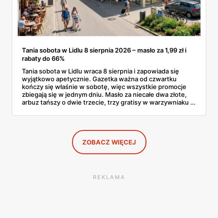
Tania sobota w Lidlu 8 sierpnia 2026 – masło za 1,99 zł i
rabaty do 66%
Tania sobota w Lidlu wraca 8 sierpnia i zapowiada się
wyjątkowo apetycznie. Gazetka ważna od czwartku
kończy się właśnie w sobotę, więc wszystkie promocje
zbiegają się w jednym dniu. Masło za niecałe dwa złote,
arbuz tańszy o dwie trzecie, trzy gratisy w warzywniaku i
jedna oferta działająca wyłącznie w sobotę. Przejrzałam
całą sobotnią gazetkę Lidla strona po stronie i wybrałam
to, co naprawdę się opłaca.
ZOBACZ WIĘCEJ
REKLAMA