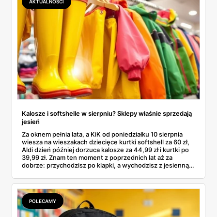
AKTUALNOŚCI
Kalosze i softshelle w sierpniu? Sklepy właśnie sprzedają
jesień
Za oknem pełnia lata, a KiK od poniedziałku 10 sierpnia
wiesza na wieszakach dziecięce kurtki softshell za 60 zł,
Aldi dzień później dorzuca kalosze za 44,99 zł i kurtki po
39,99 zł. Znam ten moment z poprzednich lat aż za
dobrze: przychodzisz po klapki, a wychodzisz z jesienną
garderobą dla całej rodziny. Sprawdziłam, co dokładnie
pojawi się w gazetkach w przyszłym tygodniu i czy jest
sens kupować jesień, zanim skończą się wakacje.
POLECAMY