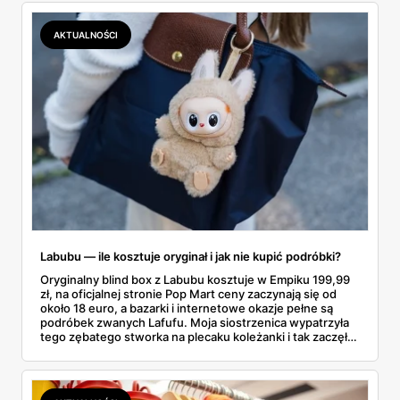
lawinowo, a chętnych jeszcze szybciej. Sprawdziłam, co
dokładnie dostajemy za te pieniądze i komu taka rakieta
AKTUALNOŚCI
faktycznie wystarczy.
Labubu — ile kosztuje oryginał i jak nie kupić podróbki?
Oryginalny blind box z Labubu kosztuje w Empiku 199,99
zł, na oficjalnej stronie Pop Mart ceny zaczynają się od
około 18 euro, a bazarki i internetowe okazje pełne są
podróbek zwanych Lafufu. Moja siostrzenica wypatrzyła
tego zębatego stworka na plecaku koleżanki i tak zaczęło
się rodzinne śledztwo: co to właściwie jest, ile naprawdę
kosztuje i po czym poznać, że sprzedawca nie wciska nam
podróbki. Spisałam wszystko, czego się dowiedziałam —
łącznie z jedną wpadką, o której za chwilę.