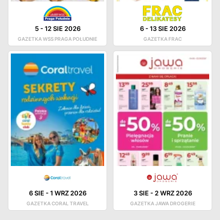
5
-
12 SIE 2026
6
-
13 SIE 2026
GAZETKA WSS PRAGA POŁUDNIE
GAZETKA FRAC
6 SIE
-
1 WRZ 2026
3 SIE
-
2 WRZ 2026
GAZETKA CORAL TRAVEL
GAZETKA JAWA DROGERIE