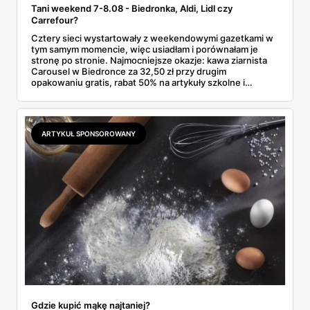
Tani weekend 7-8.08 - Biedronka, Aldi, Lidl czy
Carrefour?
Cztery sieci wystartowały z weekendowymi gazetkami w
tym samym momencie, więc usiadłam i porównałam je
stronę po stronie. Najmocniejsze okazje: kawa ziarnista
Carousel w Biedronce za 32,50 zł przy drugim
opakowaniu gratis, rabat 50% na artykuły szkolne i
przemysłowe przy zakupie trzech sztuk oraz banany po
2,99 zł za kilogram, ale wyłącznie w sobotę z aplikacją. Aldi
odpowiada masłem za 2,99 zł. Werdykt w skrócie:
najwięcej wyciśniesz z Biedronki, po świeże warzywa jedź
ARTYKUŁ SPONSOROWANY
do Aldi.
Gdzie kupić mąkę najtaniej?