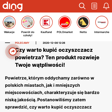
Wakacje
Powrót do
Kaufland
POLOmarket
Netto
Intermarche
szkoły!
POLECAMY
|
2020-12-08 12:26
Czy warto kupić oczyszczacz
powietrza? Ten produkt rozwieje
Twoje wątpliwości!
Powietrze, którym oddychamy zarówno w
polskich miastach, jak i mniejszych
miejscowościach, charakteryzuje się bardzo
niską jakością. Postanowiliśmy zatem
sprawdzić, czy warto kupić oczyszczacz