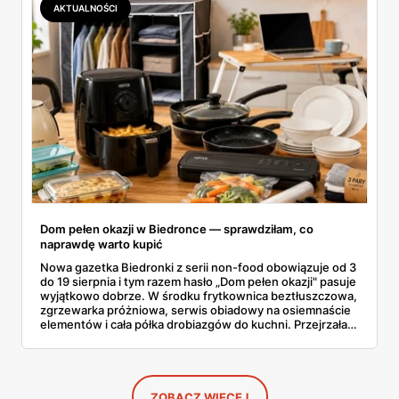
AKTUALNOŚCI
Dom pełen okazji w Biedronce — sprawdziłam, co
naprawdę warto kupić
Nowa gazetka Biedronki z serii non-food obowiązuje od 3
do 19 sierpnia i tym razem hasło „Dom pełen okazji" pasuje
wyjątkowo dobrze. W środku frytkownica beztłuszczowa,
zgrzewarka próżniowa, serwis obiadowy na osiemnaście
elementów i cała półka drobiazgów do kuchni. Przejrzałam
wszystkie strony i wybrałam to, po co sama ustawiłabym
się przy półce z samego rana.
ZOBACZ WIĘCEJ