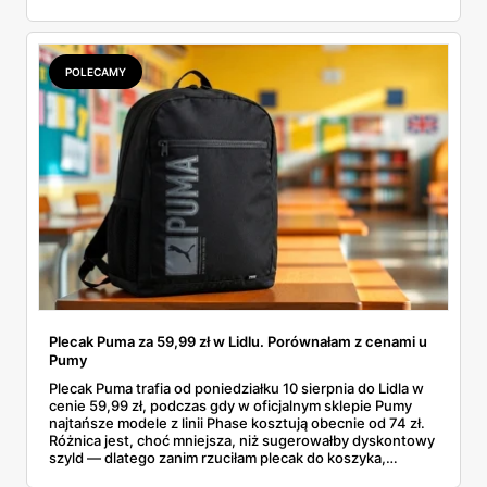
garderobą dla całej rodziny. Sprawdziłam, co dokładnie
pojawi się w gazetkach w przyszłym tygodniu i czy jest
sens kupować jesień, zanim skończą się wakacje.
POLECAMY
Plecak Puma za 59,99 zł w Lidlu. Porównałam z cenami u
Pumy
Plecak Puma trafia od poniedziałku 10 sierpnia do Lidla w
cenie 59,99 zł, podczas gdy w oficjalnym sklepie Pumy
najtańsze modele z linii Phase kosztują obecnie od 74 zł.
Różnica jest, choć mniejsza, niż sugerowałby dyskontowy
szyld — dlatego zanim rzuciłam plecak do koszyka,
rozłożyłam ceny na czynniki pierwsze. Poniżej cała