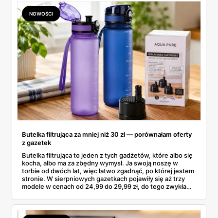
NOWOŚCI
Butelka filtrująca za mniej niż 30 zł — porównałam oferty
z gazetek
Butelka filtrująca to jeden z tych gadżetów, które albo się
kocha, albo ma za zbędny wymysł. Ja swoją noszę w
torbie od dwóch lat, więc łatwo zgadnąć, po której jestem
stronie. W sierpniowych gazetkach pojawiły się aż trzy
modele w cenach od 24,99 do 29,99 zł, do tego zwykła
butelka za 14,99 zł dla nieprzekonanych. Sprawdziłam
wszystkie oferty i policzyłam, kiedy taki zakup faktycznie
się opłaca.