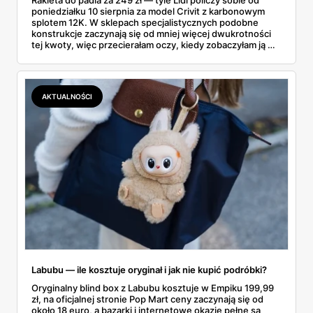
poniedziałku 10 sierpnia za model Crivit z karbonowym
splotem 12K. W sklepach specjalistycznych podobne
konstrukcje zaczynają się od mniej więcej dwukrotności
tej kwoty, więc przecierałam oczy, kiedy zobaczyłam ją w
gazetce między dresami a wkrętarką. Padel to dziś
najszybciej rosnący sport w Polsce: kortów przybywa
lawinowo, a chętnych jeszcze szybciej. Sprawdziłam, co
dokładnie dostajemy za te pieniądze i komu taka rakieta
AKTUALNOŚCI
faktycznie wystarczy.
Labubu — ile kosztuje oryginał i jak nie kupić podróbki?
Oryginalny blind box z Labubu kosztuje w Empiku 199,99
zł, na oficjalnej stronie Pop Mart ceny zaczynają się od
około 18 euro, a bazarki i internetowe okazje pełne są