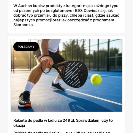
W Auchan kupisz produkty z kategorii mąka każdego typu:
od pszennych po bezglutenowe i BIO. Dowiesz się, jak
dobrać typ przemiału do pizzy, chleba i ciast, gdzie szukać
najlepszych promocji oraz jak oszczędzać z programem
Skarbonka.
POLECAMY
Rakieta do padla w Lidlu za 249 zł. Sprawdziłam, czy to
okazja
Rakieta do padla za 249 zł — tyle Lidl policzy sobie od