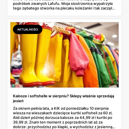
podróbek zwanych Lafufu. Moja siostrzenica wypatrzyła
tego zębatego stworka na plecaku koleżanki i tak zaczęło
się rodzinne śledztwo: co to właściwie jest, ile naprawdę
kosztuje i po czym poznać, że sprzedawca nie wciska nam
podróbki. Spisałam wszystko, czego się dowiedziałam —
łącznie z jedną wpadką, o której za chwilę.
AKTUALNOŚCI
Kalosze i softshelle w sierpniu? Sklepy właśnie sprzedają
jesień
Za oknem pełnia lata, a KiK od poniedziałku 10 sierpnia
wiesza na wieszakach dziecięce kurtki softshell za 60 zł,
Aldi dzień później dorzuca kalosze za 44,99 zł i kurtki po
39,99 zł. Znam ten moment z poprzednich lat aż za
dobrze: przychodzisz po klapki, a wychodzisz z jesienną