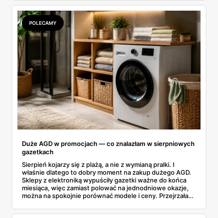
rozpiska: co dokładnie sprzedaje Lidl, ile kosztują
odpowiedniki u producenta i komu ten zakup naprawdę
się opłaci.
POLECAMY
Duże AGD w promocjach — co znalazłam w sierpniowych
gazetkach
Sierpień kojarzy się z plażą, a nie z wymianą pralki. I
właśnie dlatego to dobry moment na zakup dużego AGD.
Sklepy z elektroniką wypuściły gazetki ważne do końca
miesiąca, więc zamiast polować na jednodniowe okazje,
można na spokojnie porównać modele i ceny. Przejrzałam
aktualne promocje AGD i RTV — poniżej wszystko, co
znalazłam, z cenami i terminami.