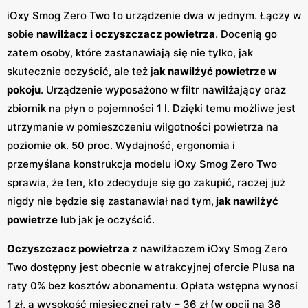
iOxy Smog Zero Two to urządzenie dwa w jednym. Łączy w
sobie
nawilżacz i oczyszczacz powietrza
. Docenią go
zatem osoby, które zastanawiają się nie tylko, jak
skutecznie oczyścić, ale też j
ak nawilżyć powietrze w
pokoju
. Urządzenie wyposażono w filtr nawilżający oraz
zbiornik na płyn o pojemności 1 l. Dzięki temu możliwe jest
utrzymanie w pomieszczeniu wilgotności powietrza na
poziomie ok. 50 proc. Wydajność, ergonomia i
przemyślana konstrukcja modelu iOxy Smog Zero Two
sprawia, że ten, kto zdecyduje się go zakupić, raczej już
nigdy nie będzie się zastanawiał nad tym,
jak nawilżyć
powietrze
lub jak je oczyścić.
Oczyszczacz powietrza
z nawilżaczem iOxy Smog Zero
Two dostępny jest obecnie w atrakcyjnej ofercie Plusa na
raty 0% bez kosztów abonamentu. Opłata wstępna wynosi
1 zł, a wysokość miesięcznej raty – 36 zł (w opcji na 36