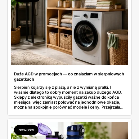
Duże AGD w promocjach — co znalazłam w sierpniowych
gazetkach
Sierpień kojarzy się z plażą, a nie z wymianą pralki. I
właśnie dlatego to dobry moment na zakup dużego AGD.
Sklepy z elektroniką wypuściły gazetki ważne do końca
miesiąca, więc zamiast polować na jednodniowe okazje,
można na spokojnie porównać modele i ceny. Przejrzałam
aktualne promocje AGD i RTV — poniżej wszystko, co
znalazłam, z cenami i terminami.
NOWOŚCI