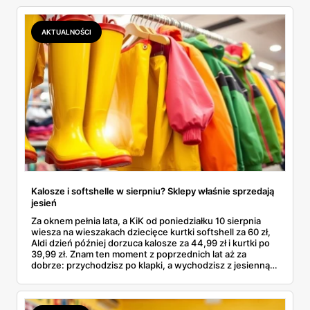
kosztuje i po czym poznać, że sprzedawca nie wciska nam
podróbki. Spisałam wszystko, czego się dowiedziałam —
łącznie z jedną wpadką, o której za chwilę.
AKTUALNOŚCI
Kalosze i softshelle w sierpniu? Sklepy właśnie sprzedają
jesień
Za oknem pełnia lata, a KiK od poniedziałku 10 sierpnia
wiesza na wieszakach dziecięce kurtki softshell za 60 zł,
Aldi dzień później dorzuca kalosze za 44,99 zł i kurtki po
39,99 zł. Znam ten moment z poprzednich lat aż za
dobrze: przychodzisz po klapki, a wychodzisz z jesienną
garderobą dla całej rodziny. Sprawdziłam, co dokładnie
pojawi się w gazetkach w przyszłym tygodniu i czy jest
sens kupować jesień, zanim skończą się wakacje.