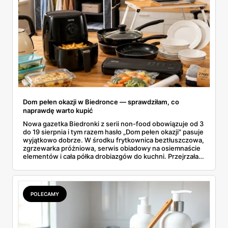
Dom pełen okazji w Biedronce — sprawdziłam, co
naprawdę warto kupić
Nowa gazetka Biedronki z serii non-food obowiązuje od 3
do 19 sierpnia i tym razem hasło „Dom pełen okazji" pasuje
wyjątkowo dobrze. W środku frytkownica beztłuszczowa,
zgrzewarka próżniowa, serwis obiadowy na osiemnaście
elementów i cała półka drobiazgów do kuchni. Przejrzałam
wszystkie strony i wybrałam to, po co sama ustawiłabym
się przy półce z samego rana.
POLECAMY