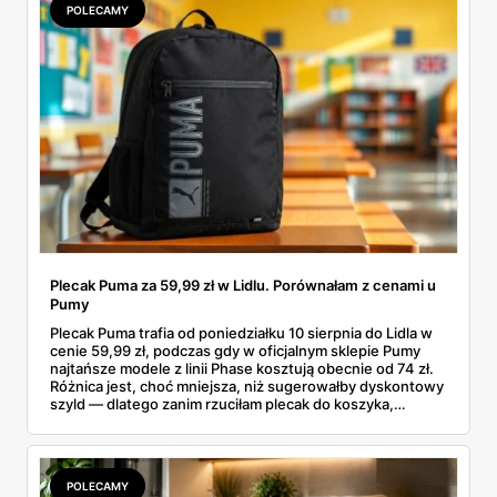
POLECAMY
Plecak Puma za 59,99 zł w Lidlu. Porównałam z cenami u
Pumy
Plecak Puma trafia od poniedziałku 10 sierpnia do Lidla w
cenie 59,99 zł, podczas gdy w oficjalnym sklepie Pumy
najtańsze modele z linii Phase kosztują obecnie od 74 zł.
Różnica jest, choć mniejsza, niż sugerowałby dyskontowy
szyld — dlatego zanim rzuciłam plecak do koszyka,
rozłożyłam ceny na czynniki pierwsze. Poniżej cała
rozpiska: co dokładnie sprzedaje Lidl, ile kosztują
odpowiedniki u producenta i komu ten zakup naprawdę
się opłaci.
POLECAMY