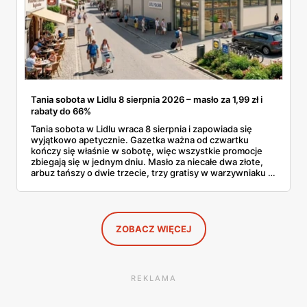
Tania sobota w Lidlu 8 sierpnia 2026 – masło za 1,99 zł i
rabaty do 66%
Tania sobota w Lidlu wraca 8 sierpnia i zapowiada się
wyjątkowo apetycznie. Gazetka ważna od czwartku
kończy się właśnie w sobotę, więc wszystkie promocje
zbiegają się w jednym dniu. Masło za niecałe dwa złote,
arbuz tańszy o dwie trzecie, trzy gratisy w warzywniaku i
jedna oferta działająca wyłącznie w sobotę. Przejrzałam
całą sobotnią gazetkę Lidla strona po stronie i wybrałam
to, co naprawdę się opłaca.
ZOBACZ WIĘCEJ
REKLAMA