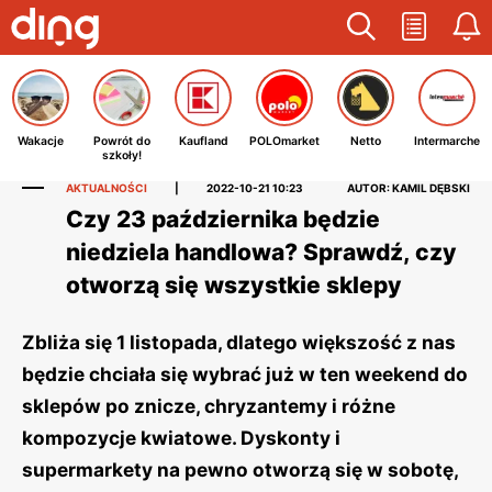
Wakacje
Powrót do
Kaufland
POLOmarket
Netto
Intermarche
szkoły!
AKTUALNOŚCI
|
2022-10-21 10:23
AUTOR: KAMIL DĘBSKI
Czy 23 października będzie
niedziela handlowa? Sprawdź, czy
otworzą się wszystkie sklepy
Zbliża się 1 listopada, dlatego większość z nas
będzie chciała się wybrać już w ten weekend do
sklepów po znicze, chryzantemy i różne
kompozycje kwiatowe. Dyskonty i
supermarkety na pewno otworzą się w sobotę,