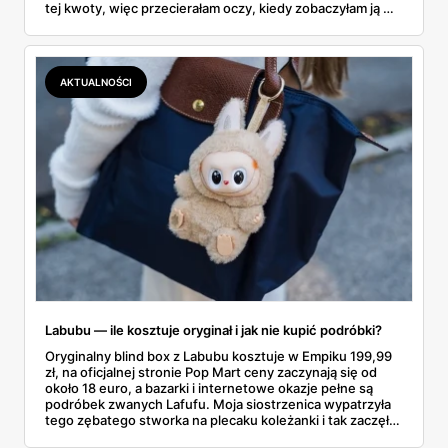
tej kwoty, więc przecierałam oczy, kiedy zobaczyłam ją w
gazetce między dresami a wkrętarką. Padel to dziś
najszybciej rosnący sport w Polsce: kortów przybywa
lawinowo, a chętnych jeszcze szybciej. Sprawdziłam, co
dokładnie dostajemy za te pieniądze i komu taka rakieta
AKTUALNOŚCI
faktycznie wystarczy.
Labubu — ile kosztuje oryginał i jak nie kupić podróbki?
Oryginalny blind box z Labubu kosztuje w Empiku 199,99
zł, na oficjalnej stronie Pop Mart ceny zaczynają się od
około 18 euro, a bazarki i internetowe okazje pełne są
podróbek zwanych Lafufu. Moja siostrzenica wypatrzyła
tego zębatego stworka na plecaku koleżanki i tak zaczęło
się rodzinne śledztwo: co to właściwie jest, ile naprawdę