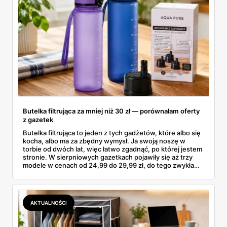
Butelka filtrująca za mniej niż 30 zł — porównałam oferty
z gazetek
Butelka filtrująca to jeden z tych gadżetów, które albo się
kocha, albo ma za zbędny wymysł. Ja swoją noszę w
torbie od dwóch lat, więc łatwo zgadnąć, po której jestem
stronie. W sierpniowych gazetkach pojawiły się aż trzy
modele w cenach od 24,99 do 29,99 zł, do tego zwykła
butelka za 14,99 zł dla nieprzekonanych. Sprawdziłam
wszystkie oferty i policzyłam, kiedy taki zakup faktycznie
się opłaca.
AKTUALNOŚCI