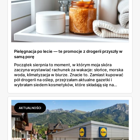
Pielęgnacja po lecie — te promocje z drogerii przyszły w
samą porę
Początek sierpnia to moment, w którym moja skóra
zaczyna wystawiać rachunek za wakacje: słońce, morska
woda, klimatyzacja w biurze. Znacie to. Zamiast kupować
pół drogerii na oślep, przejrzałam aktualne gazetki i
wybrałam siedem kosmetyków, które składają się na
sensowny plan regeneracji — od peelingu za 21,95 zł po
dermokosmetyki Vichy. Wszystkie ceny sprawdziłam w
ofertach, terminy też.
AKTUALNOŚCI