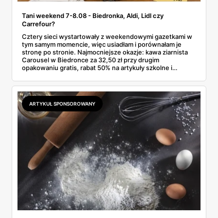
Tani weekend 7-8.08 - Biedronka, Aldi, Lidl czy
Carrefour?
Cztery sieci wystartowały z weekendowymi gazetkami w
tym samym momencie, więc usiadłam i porównałam je
stronę po stronie. Najmocniejsze okazje: kawa ziarnista
Carousel w Biedronce za 32,50 zł przy drugim
opakowaniu gratis, rabat 50% na artykuły szkolne i
przemysłowe przy zakupie trzech sztuk oraz banany po
2,99 zł za kilogram, ale wyłącznie w sobotę z aplikacją. Aldi
odpowiada masłem za 2,99 zł. Werdykt w skrócie:
najwięcej wyciśniesz z Biedronki, po świeże warzywa jedź
ARTYKUŁ SPONSOROWANY
do Aldi.