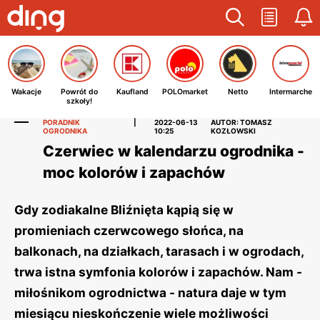
Wakacje
Powrót do
Kaufland
POLOmarket
Netto
Intermarche
szkoły!
PORADNIK
|
2022-06-13
AUTOR: TOMASZ
OGRODNIKA
10:25
KOZŁOWSKI
Czerwiec w kalendarzu ogrodnika -
moc kolorów i zapachów
Gdy zodiakalne Bliźnięta kąpią się w
promieniach czerwcowego słońca, na
balkonach, na działkach, tarasach i w ogrodach,
trwa istna symfonia kolorów i zapachów. Nam -
miłośnikom ogrodnictwa - natura daje w tym
miesiącu nieskończenie wiele możliwości