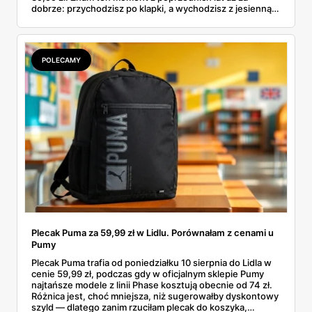
dobrze: przychodzisz po klapki, a wychodzisz z jesienną
garderobą dla całej rodziny. Sprawdziłam, co dokładnie
pojawi się w gazetkach w przyszłym tygodniu i czy jest
sens kupować jesień, zanim skończą się wakacje.
POLECAMY
Plecak Puma za 59,99 zł w Lidlu. Porównałam z cenami u
Pumy
Plecak Puma trafia od poniedziałku 10 sierpnia do Lidla w
cenie 59,99 zł, podczas gdy w oficjalnym sklepie Pumy
najtańsze modele z linii Phase kosztują obecnie od 74 zł.
Różnica jest, choć mniejsza, niż sugerowałby dyskontowy
szyld — dlatego zanim rzuciłam plecak do koszyka,