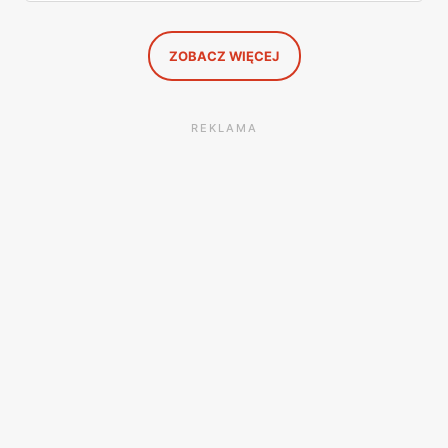
znalazłam, z cenami i terminami.
ZOBACZ WIĘCEJ
REKLAMA