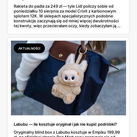
Rakieta do padla za 249 zł — tyle Lidl policzy sobie od
poniedziałku 10 sierpnia za model Crivit z karbonowym
splotem 12K. W sklepach specjalistycznych podobne
konstrukcje zaczynają się od mniej więcej dwukrotności
tej kwoty, więc przecierałam oczy, kiedy zobaczyłam ją w
gazetce między dresami a wkrętarką. Padel to dziś
najszybciej rosnący sport w Polsce: kortów przybywa
lawinowo, a chętnych jeszcze szybciej. Sprawdziłam, co
dokładnie dostajemy za te pieniądze i komu taka rakieta
AKTUALNOŚCI
faktycznie wystarczy.
Labubu — ile kosztuje oryginał i jak nie kupić podróbki?
Oryginalny blind box z Labubu kosztuje w Empiku 199,99