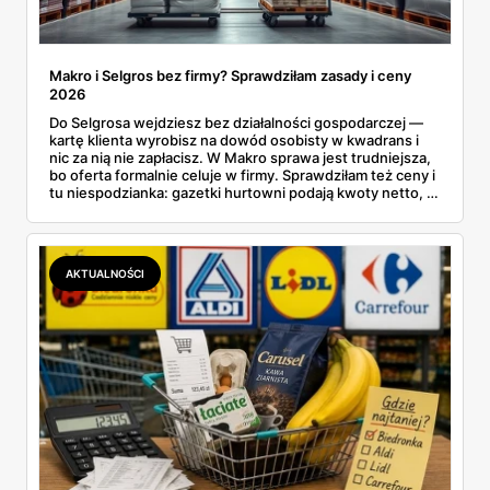
Makro i Selgros bez firmy? Sprawdziłam zasady i ceny
2026
Do Selgrosa wejdziesz bez działalności gospodarczej —
kartę klienta wyrobisz na dowód osobisty w kwadrans i
nic za nią nie zapłacisz. W Makro sprawa jest trudniejsza,
bo oferta formalnie celuje w firmy. Sprawdziłam też ceny i
tu niespodzianka: gazetki hurtowni podają kwoty netto, a
przy kasie doliczany jest VAT. Co więcej, hurt wcale nie
zawsze wygrywa — ta sama kawa ziarnista kosztuje w
Makro ponad dwa razy więcej niż w weekendowej
promocji dyskontu.
AKTUALNOŚCI