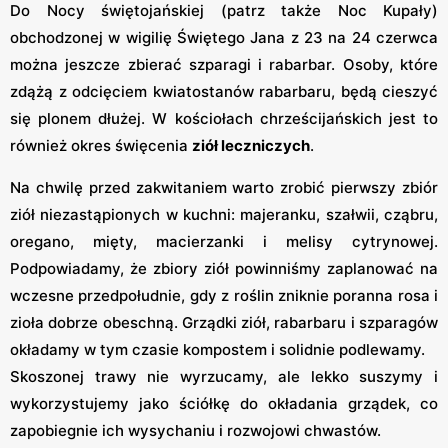
Do Nocy świętojańskiej (patrz także Noc Kupały)
obchodzonej w wigilię Świętego Jana z 23 na 24 czerwca
można jeszcze zbierać szparagi i rabarbar. Osoby, które
zdążą z odcięciem kwiatostanów rabarbaru, będą cieszyć
się plonem dłużej. W kościołach chrześcijańskich jest to
również okres święcenia
ziół leczniczych
.
Na chwilę przed zakwitaniem warto zrobić pierwszy zbiór
ziół niezastąpionych w kuchni: majeranku, szałwii, cząbru,
oregano, mięty, macierzanki i melisy cytrynowej.
Podpowiadamy, że zbiory ziół powinniśmy zaplanować na
wczesne przedpołudnie, gdy z roślin zniknie poranna rosa i
zioła dobrze obeschną. Grządki ziół, rabarbaru i szparagów
okładamy w tym czasie kompostem i solidnie podlewamy.
Skoszonej trawy nie wyrzucamy, ale lekko suszymy i
wykorzystujemy jako ściółkę do okładania grządek, co
zapobiegnie ich wysychaniu i rozwojowi chwastów.