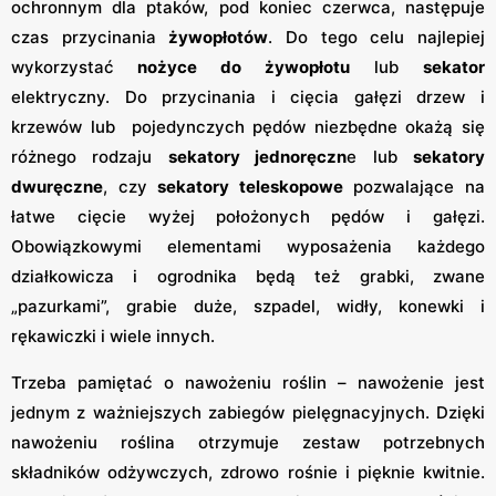
ochronnym dla ptaków, pod koniec czerwca, następuje
czas przycinania
żywopłotów
. Do tego celu najlepiej
wykorzystać
nożyce do żywopłotu
lub
sekator
elektryczny. Do przycinania i cięcia gałęzi drzew i
krzewów lub pojedynczych pędów niezbędne okażą się
różnego rodzaju
sekatory jednoręczn
e lub
sekatory
dwuręczne
, czy
sekatory teleskopowe
pozwalające na
łatwe cięcie wyżej położonych pędów i gałęzi.
Obowiązkowymi elementami wyposażenia każdego
działkowicza i ogrodnika będą też grabki, zwane
„pazurkami”, grabie duże, szpadel, widły, konewki i
rękawiczki i wiele innych.
Trzeba pamiętać o nawożeniu roślin – nawożenie jest
jednym z ważniejszych zabiegów pielęgnacyjnych. Dzięki
nawożeniu roślina otrzymuje zestaw potrzebnych
składników odżywczych, zdrowo rośnie i pięknie kwitnie.