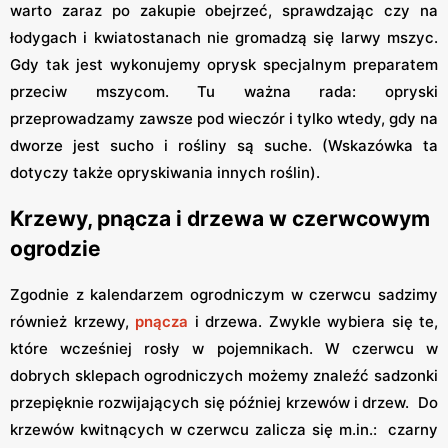
warto zaraz po zakupie obejrzeć, sprawdzając czy na
łodygach i kwiatostanach nie gromadzą się larwy mszyc.
Gdy tak jest wykonujemy oprysk specjalnym preparatem
przeciw mszycom. Tu ważna rada: opryski
przeprowadzamy zawsze pod wieczór i tylko wtedy, gdy na
dworze jest sucho i rośliny są suche. (Wskazówka ta
dotyczy także opryskiwania innych roślin).
Krzewy, pnącza i drzewa w czerwcowym
ogrodzie
Zgodnie z kalendarzem ogrodniczym w czerwcu sadzimy
również krzewy,
pnącza
i drzewa. Zwykle wybiera się te,
które wcześniej rosły w pojemnikach. W czerwcu w
dobrych sklepach ogrodniczych możemy znaleźć sadzonki
przepięknie rozwijających się później krzewów i drzew. Do
krzewów kwitnących w czerwcu zalicza się m.in.: czarny