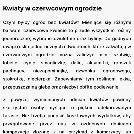
Kwiaty w czerwcowym ogrodzie
Czym byłby ogród bez kwiatów? Mieniące się różnymi
barwami czerwcowe kwiecie to przede wszystkim rośliny
jednoroczne, wybrane dwuletnie oraz byliny. Do godnych
uwagi roślin jednorocznych i dwuletnich, które zakwitają w
czerwcowym ogrodzie można zaliczyć m.in.: szałwię,
lobelię, cynię, smagliczkę, dalie, aksamitki, groszek
pachnący, niezapominajkę, dzwonka ogrodowego,
stokrotkę, niecierpka. Zapewniamy tym roślinom lekką,
przepuszczalną glebę oraz niezbyt obfite podlewanie.
Z powyżej wymienionych odmian kwiatów powinny
skorzystać osoby myślące o pięknie udekorowanym
tarasie. Nie trzeba ponosić kosztownych wydatków, aby
przygotowane przez nas w ozdobnych donicach
kompozycje złożone z na przykład z komarzycy lub