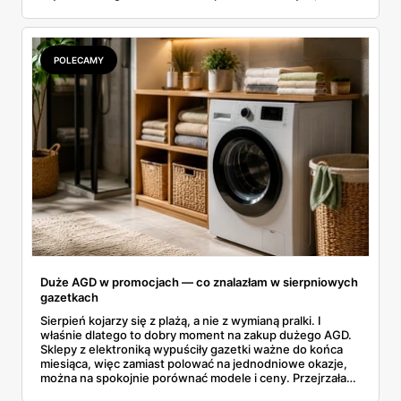
rozłożyłam ceny na czynniki pierwsze. Poniżej cała
rozpiska: co dokładnie sprzedaje Lidl, ile kosztują
odpowiedniki u producenta i komu ten zakup naprawdę
się opłaci.
POLECAMY
Duże AGD w promocjach — co znalazłam w sierpniowych
gazetkach
Sierpień kojarzy się z plażą, a nie z wymianą pralki. I
właśnie dlatego to dobry moment na zakup dużego AGD.
Sklepy z elektroniką wypuściły gazetki ważne do końca
miesiąca, więc zamiast polować na jednodniowe okazje,
można na spokojnie porównać modele i ceny. Przejrzałam
aktualne promocje AGD i RTV — poniżej wszystko, co