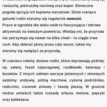
rzeżuchę, pietruszkę naciową oraz koper. Słoneczna
pogoda sprzyja ich bujnemu wzrostowi. Silnie rosnące
gatunki roślin staramy się regularnie
nawozić
.
Prace w ogrodzie dla wielu osób to fascynująca i zdrowa
aktywność na świeżym powietrzu. Wiedzą oni, że przyroda
nie zatrzymuje się nawet na kilka chwil – tu ciągle trwa
ruch. Aby zbierać plony przez cały sezon, także my
staramy się nadążyć za przyrodą.
W czerwcu robimy dosiew roślin, które dojrzewają później:
np. sałaty, fasoli szparagowej, rzodkiewki. kalarepy i
buraków. Z innych odmian warzyw jesiennych i zimowych
sadzimy: endywię, późną marchew, cykorię podróżnika,
radicchio, czosnek zimowy i fasolę pieszą. W gruncie
można umieścić także rozsady arbuza, melona, papryki
oraz bakłażana.