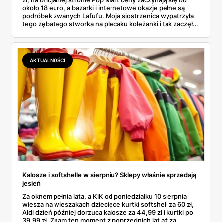
zł, na oficjalnej stronie Pop Mart ceny zaczynają się od
około 18 euro, a bazarki i internetowe okazje pełne są
podróbek zwanych Lafufu. Moja siostrzenica wypatrzyła
tego zębatego stworka na plecaku koleżanki i tak zaczęło
się rodzinne śledztwo: co to właściwie jest, ile naprawdę
kosztuje i po czym poznać, że sprzedawca nie wciska nam
podróbki. Spisałam wszystko, czego się dowiedziałam —
łącznie z jedną wpadką, o której za chwilę.
AKTUALNOŚCI
Kalosze i softshelle w sierpniu? Sklepy właśnie sprzedają
jesień
Za oknem pełnia lata, a KiK od poniedziałku 10 sierpnia
wiesza na wieszakach dziecięce kurtki softshell za 60 zł,
Aldi dzień później dorzuca kalosze za 44,99 zł i kurtki po
39,99 zł. Znam ten moment z poprzednich lat aż za