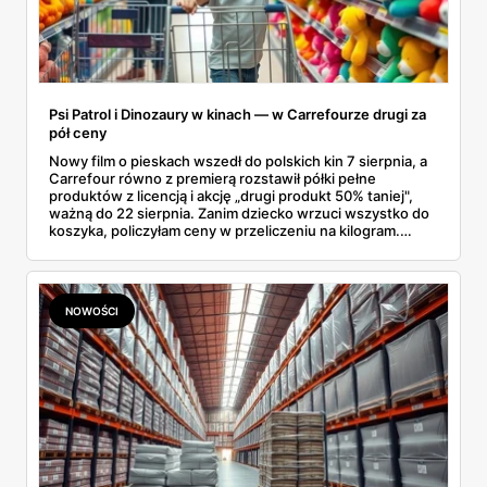
Psi Patrol i Dinozaury w kinach — w Carrefourze drugi za
pół ceny
Nowy film o pieskach wszedł do polskich kin 7 sierpnia, a
Carrefour równo z premierą rozstawił półki pełne
produktów z licencją i akcję „drugi produkt 50% taniej",
ważną do 22 sierpnia. Zanim dziecko wrzuci wszystko do
koszyka, policzyłam ceny w przeliczeniu na kilogram.
Wnioski? Krem orzechowy z paluszkami za 3,49 zł to
prawie 140 zł za kilogram, ale lody do mrożenia i rurki
waflowe bronią się nawet bez rabatu.
NOWOŚCI