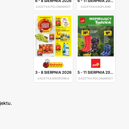
6
-
8 SIERPNIA 2026
6
-
11 SIERPNIA 2026
GAZETKA POLOMARKET
GAZETKA KAUFLAND
3
-
8 SIERPNIA 2026
5
-
11 SIERPNIA 2026
GAZETKA BIEDRONKA
GAZETKA POLOMARKET
jektu.