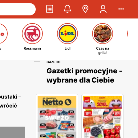
o
Rossmann
Lidl
Czas na
Ta
grilla!
kosm
GAZETKI
Gazetki promocyjne -
wybrane dla Ciebie
ustaki –
zwrócić