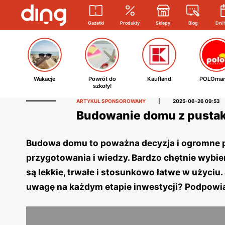
Gazetki
Produkty
Sklepy
Blog
Dni 
Wakacje
Powrót do
Kaufland
POLOmar
szkoły!
ARTYKUŁ SPONSOROWANY
|
2025-06-26 09:53
Budowanie domu z pustakó
Budowa domu to poważna decyzja i ogromne 
przygotowania i wiedzy. Bardzo chętnie wybie
są lekkie, trwałe i stosunkowo łatwe w użyci
uwagę na każdym etapie inwestycji? Podpowi