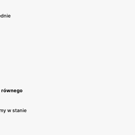
ednie
o, równego
my w stanie