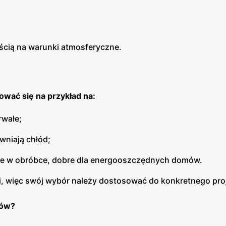
ością na warunki atmosferyczne.
wać się na przykład na:
rwałe;
ewniają chłód;
twe w obróbce, dobre dla energooszczędnych domów.
i, więc swój wybór należy dostosować do konkretnego pro
ków?