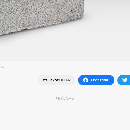
zne
SKOPIUJ LINK
UDOSTĘPNIJ
REKLAMA