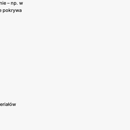
ie – np. w
ie pokrywa
eriałów