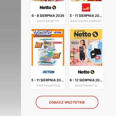
6
-
8 SIERPNIA 2026
5
-
11 SIERPNIA 2026
GAZETKA NETTO
GAZETKA POLOMARKET
5
-
11 SIERPNIA 2026
6
-
12 SIERPNIA 2026
GAZETKA ACTION
GAZETKA NETTO
ZOBACZ WSZYSTKIE