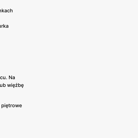
unkach
urka
scu. Na
ub więźbę
 piętrowe