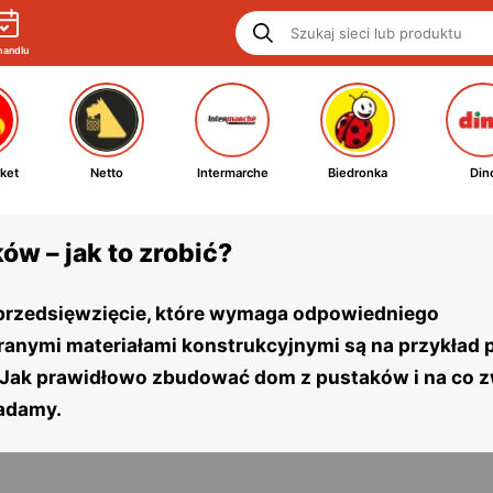
handlu
ket
Netto
Intermarche
Biedronka
Din
w – jak to zrobić?
przedsięwzięcie, które wymaga odpowiedniego
ranymi materiałami konstrukcyjnymi są na przykład p
u. Jak prawidłowo zbudować dom z pustaków i na co 
adamy.