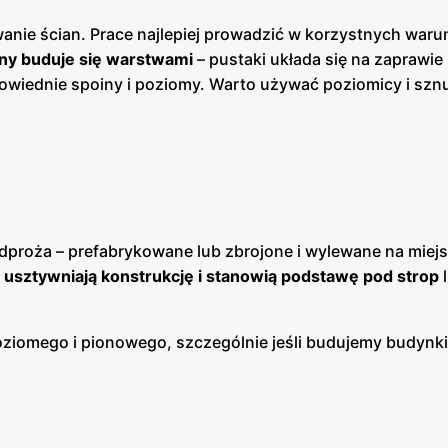
ie ścian. Prace najlepiej prowadzić w korzystnych war
any buduje się warstwami
– pustaki układa się na zaprawie
wiednie spoiny i poziomy. Warto używać poziomicy i szn
dproża – prefabrykowane lub zbrojone i wylewane na miej
e
usztywniają konstrukcję i stanowią podstawę pod strop
l
ziomego i pionowego, szczególnie jeśli budujemy budynki