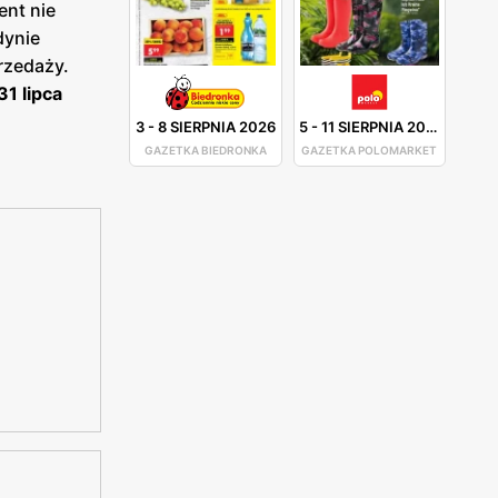
ent nie
dynie
rzedaży.
1 lipca
3
-
8 SIERPNIA 2026
5
-
11 SIERPNIA 2026
GAZETKA BIEDRONKA
GAZETKA POLOMARKET