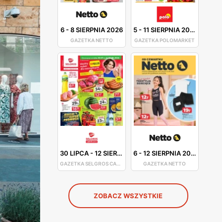
6
-
8 SIERPNIA 2026
5
-
11 SIERPNIA 2026
GAZETKA NETTO
GAZETKA POLOMARKET
30 LIPCA
-
12 SIERPNIA 2026
6
-
12 SIERPNIA 2026
GAZETKA SELGROS CASH&CARRY
GAZETKA NETTO
ZOBACZ WSZYSTKIE