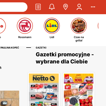
o
Rossmann
Lidl
Czas na
Ta
grilla!
kosm
 PAULINA KOPEĆ
GAZETKI
Gazetki promocyjne -
wybrane dla Ciebie
h