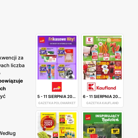
kwencji za
ach liczba
o
obowiązuje
ych
być
5
-
11 SIERPNIA 2026
6
-
11 SIERPNIA 2026
GAZETKA POLOMARKET
GAZETKA KAUFLAND
edług