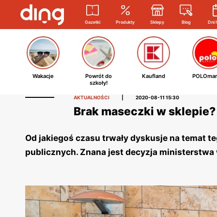
Gazetki
Produkty
Sklepy
Blog
Dni 
Wakacje
Powrót do
Kaufland
POLOmar
szkoły!
AKTUALNOŚCI
|
2020-08-11 15:30
Brak maseczki w sklepie?
Od jakiegoś czasu trwały dyskusje na temat 
publicznych. Znana jest decyzja ministerstwa 