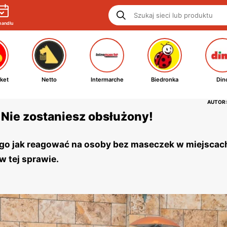
handlu
ket
Netto
Intermarche
Biedronka
Din
AUTOR:
 Nie zostaniesz obsłużony!
tego jak reagować na osoby bez maseczek w miejscac
w tej sprawie.