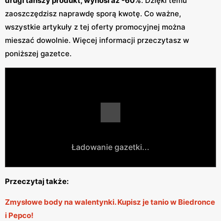
drugi tańszy produkt, wynosi aż -60%
. Dzięki temu
zaoszczędzisz naprawdę sporą kwotę. Co ważne,
wszystkie artykuły z tej oferty promocyjnej można
mieszać dowolnie. Więcej informacji przeczytasz w
poniższej gazetce.
Ładowanie gazetki...
Przeczytaj także:
Zmysłowe body na walentynki. Kupisz je tanio w Biedronce
i Pepco!