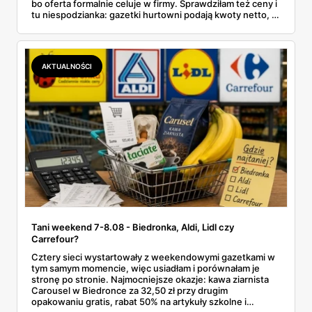
bo oferta formalnie celuje w firmy. Sprawdziłam też ceny i
tu niespodzianka: gazetki hurtowni podają kwoty netto, a
przy kasie doliczany jest VAT. Co więcej, hurt wcale nie
zawsze wygrywa — ta sama kawa ziarnista kosztuje w
Makro ponad dwa razy więcej niż w weekendowej
promocji dyskontu.
AKTUALNOŚCI
Tani weekend 7-8.08 - Biedronka, Aldi, Lidl czy
Carrefour?
Cztery sieci wystartowały z weekendowymi gazetkami w
tym samym momencie, więc usiadłam i porównałam je
stronę po stronie. Najmocniejsze okazje: kawa ziarnista
Carousel w Biedronce za 32,50 zł przy drugim
opakowaniu gratis, rabat 50% na artykuły szkolne i