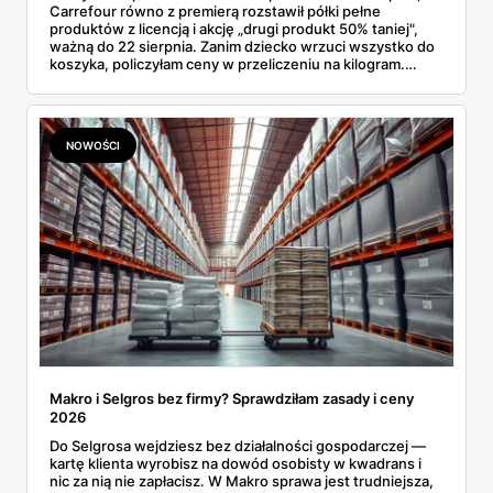
Carrefour równo z premierą rozstawił półki pełne
produktów z licencją i akcję „drugi produkt 50% taniej",
ważną do 22 sierpnia. Zanim dziecko wrzuci wszystko do
koszyka, policzyłam ceny w przeliczeniu na kilogram.
Wnioski? Krem orzechowy z paluszkami za 3,49 zł to
prawie 140 zł za kilogram, ale lody do mrożenia i rurki
waflowe bronią się nawet bez rabatu.
NOWOŚCI
Makro i Selgros bez firmy? Sprawdziłam zasady i ceny
2026
Do Selgrosa wejdziesz bez działalności gospodarczej —
kartę klienta wyrobisz na dowód osobisty w kwadrans i
nic za nią nie zapłacisz. W Makro sprawa jest trudniejsza,