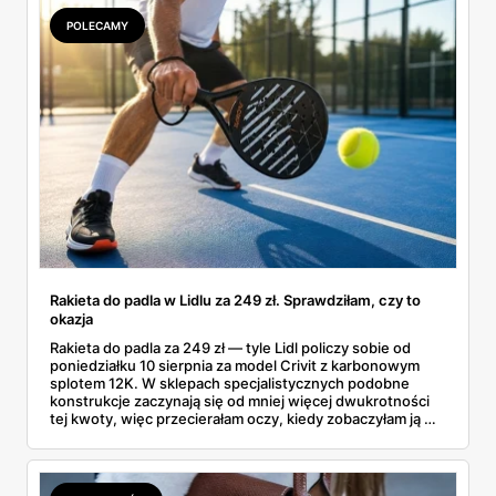
POLECAMY
Rakieta do padla w Lidlu za 249 zł. Sprawdziłam, czy to
okazja
Rakieta do padla za 249 zł — tyle Lidl policzy sobie od
poniedziałku 10 sierpnia za model Crivit z karbonowym
splotem 12K. W sklepach specjalistycznych podobne
konstrukcje zaczynają się od mniej więcej dwukrotności
tej kwoty, więc przecierałam oczy, kiedy zobaczyłam ją w
gazetce między dresami a wkrętarką. Padel to dziś
najszybciej rosnący sport w Polsce: kortów przybywa
lawinowo, a chętnych jeszcze szybciej. Sprawdziłam, co
dokładnie dostajemy za te pieniądze i komu taka rakieta