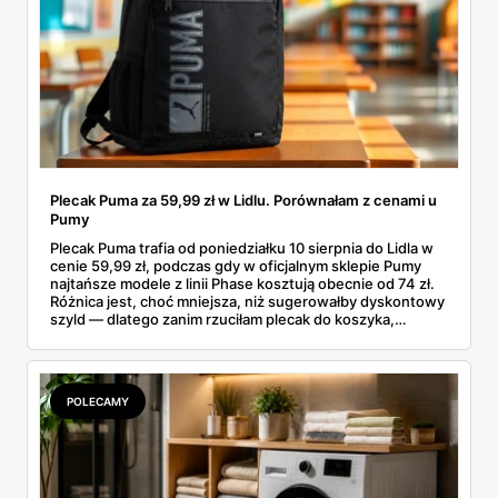
Plecak Puma za 59,99 zł w Lidlu. Porównałam z cenami u
Pumy
Plecak Puma trafia od poniedziałku 10 sierpnia do Lidla w
cenie 59,99 zł, podczas gdy w oficjalnym sklepie Pumy
najtańsze modele z linii Phase kosztują obecnie od 74 zł.
Różnica jest, choć mniejsza, niż sugerowałby dyskontowy
szyld — dlatego zanim rzuciłam plecak do koszyka,
rozłożyłam ceny na czynniki pierwsze. Poniżej cała
rozpiska: co dokładnie sprzedaje Lidl, ile kosztują
odpowiedniki u producenta i komu ten zakup naprawdę
się opłaci.
POLECAMY