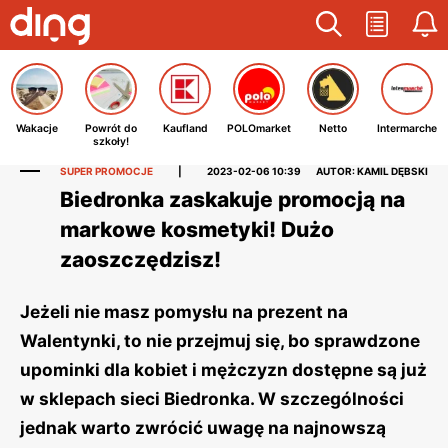
Wakacje
Powrót do
Kaufland
POLOmarket
Netto
Intermarche
szkoły!
SUPER PROMOCJE
|
2023-02-06 10:39
AUTOR: KAMIL DĘBSKI
Biedronka zaskakuje promocją na
markowe kosmetyki! Dużo
zaoszczędzisz!
Jeżeli nie masz pomysłu na prezent na
Walentynki, to nie przejmuj się, bo sprawdzone
upominki dla kobiet i mężczyzn dostępne są już
w sklepach sieci Biedronka. W szczególności
jednak warto zwrócić uwagę na najnowszą