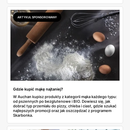
przemysłowe przy zakupie trzech sztuk oraz banany po
2,99 zł za kilogram, ale wyłącznie w sobotę z aplikacją. Aldi
odpowiada masłem za 2,99 zł. Werdykt w skrócie:
najwięcej wyciśniesz z Biedronki, po świeże warzywa jedź
ARTYKUŁ SPONSOROWANY
do Aldi.
Gdzie kupić mąkę najtaniej?
W Auchan kupisz produkty z kategorii mąka każdego typu:
od pszennych po bezglutenowe i BIO. Dowiesz się, jak
dobrać typ przemiału do pizzy, chleba i ciast, gdzie szukać
najlepszych promocji oraz jak oszczędzać z programem
Skarbonka.