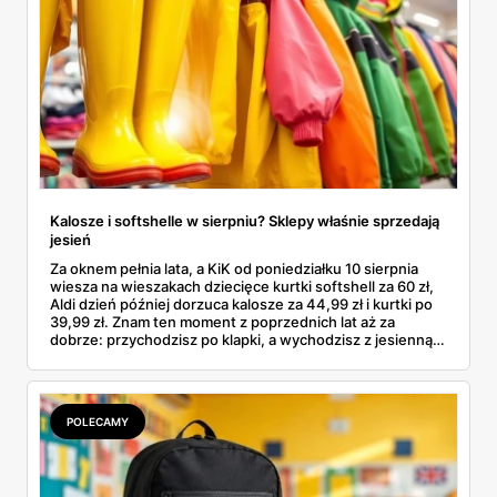
Kalosze i softshelle w sierpniu? Sklepy właśnie sprzedają
jesień
Za oknem pełnia lata, a KiK od poniedziałku 10 sierpnia
wiesza na wieszakach dziecięce kurtki softshell za 60 zł,
Aldi dzień później dorzuca kalosze za 44,99 zł i kurtki po
39,99 zł. Znam ten moment z poprzednich lat aż za
dobrze: przychodzisz po klapki, a wychodzisz z jesienną
garderobą dla całej rodziny. Sprawdziłam, co dokładnie
pojawi się w gazetkach w przyszłym tygodniu i czy jest
sens kupować jesień, zanim skończą się wakacje.
POLECAMY