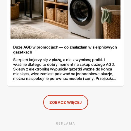
Duże AGD w promocjach — co znalazłam w sierpniowych
gazetkach
Sierpień kojarzy się z plażą, a nie z wymianą pralki. I
właśnie dlatego to dobry moment na zakup dużego AGD.
Sklepy z elektroniką wypuściły gazetki ważne do końca
miesiąca, więc zamiast polować na jednodniowe okazje,
można na spokojnie porównać modele i ceny. Przejrzałam
aktualne promocje AGD i RTV — poniżej wszystko, co
znalazłam, z cenami i terminami.
ZOBACZ WIĘCEJ
REKLAMA