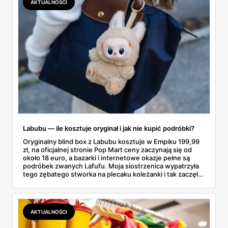
AKTUALNOŚCI
faktycznie wystarczy.
Labubu — ile kosztuje oryginał i jak nie kupić podróbki?
Oryginalny blind box z Labubu kosztuje w Empiku 199,99
zł, na oficjalnej stronie Pop Mart ceny zaczynają się od
około 18 euro, a bazarki i internetowe okazje pełne są
podróbek zwanych Lafufu. Moja siostrzenica wypatrzyła
tego zębatego stworka na plecaku koleżanki i tak zaczęło
się rodzinne śledztwo: co to właściwie jest, ile naprawdę
kosztuje i po czym poznać, że sprzedawca nie wciska nam
podróbki. Spisałam wszystko, czego się dowiedziałam —
łącznie z jedną wpadką, o której za chwilę.
AKTUALNOŚCI