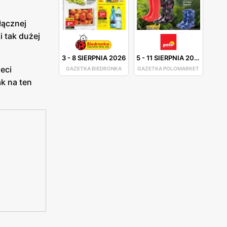
łącznej
i tak dużej
3
-
8 SIERPNIA 2026
5
-
11 SIERPNIA 2026
eci
GAZETKA BIEDRONKA
GAZETKA POLOMARKET
k na ten