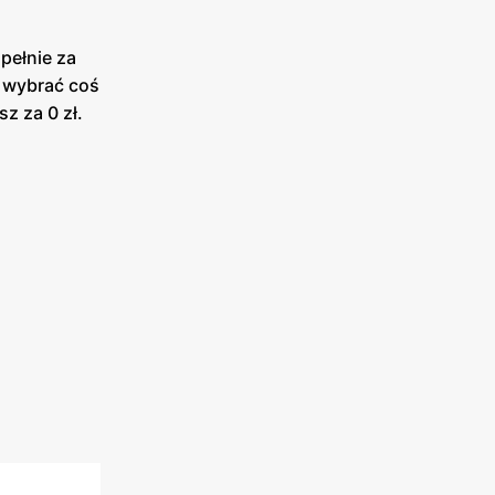
pełnie za
y wybrać coś
z za 0 zł.