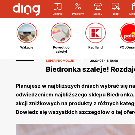
Gazetki
Produkty
Sklepy
Blog
Dni 
Wakacje
Powrót do
Kaufland
POLOmar
szkoły!
SUPER PROMOCJE
|
2023-08-18 10:48
Biedronka szaleje! Rozdaje
Planujesz w najbliższych dniach wybrać się 
odwiedzeniem najbliższego sklepu Biedronka
akcji zniżkowych na produkty z różnych kateg
Dowiedz się wszystkich szczegółów o tej ofer