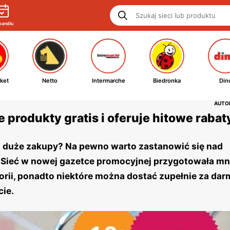
handlu
ket
Netto
Intermarche
Biedronka
Din
AUTOR
 produkty gratis i oferuje hitowe rabat
na duże zakupy? Na pewno warto zastanowić się nad
. Sieć w nowej gazetce promocyjnej przygotowała m
orii, ponadto niektóre można dostać zupełnie za dar
cie.