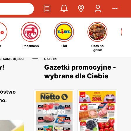
o
Rossmann
Lidl
Czas na
Ta
grilla!
kosm
: KAMIL DĘBSKI
GAZETKI
y!
Gazetki promocyjne -
wybrane dla Ciebie
nóstwo
mo.