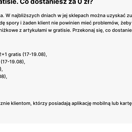
tisie. Co dostaniesz za 0 zł?
ka. W najbliższych dniach w jej sklepach można uzyskać zu
ę spory i żaden klient nie powinien mieć problemów, żeb
iżkowe z artykułami w gratisie. Przekonaj się, co dostanies
2+1 gratis (17-19.08),
 (17-19.08),
),
08),
znie klientom, którzy posiadają aplikację mobilną lub kartę