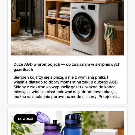
Duże AGD w promocjach — co znalazłam w sierpniowych
gazetkach
Sierpień kojarzy się z plażą, a nie z wymianą pralki. I
właśnie dlatego to dobry moment na zakup dużego AGD.
Sklepy z elektroniką wypuściły gazetki ważne do końca
miesiąca, więc zamiast polować na jednodniowe okazje,
można na spokojnie porównać modele i ceny. Przejrzałam
aktualne promocje AGD i RTV — poniżej wszystko, co
znalazłam, z cenami i terminami.
NOWOŚCI