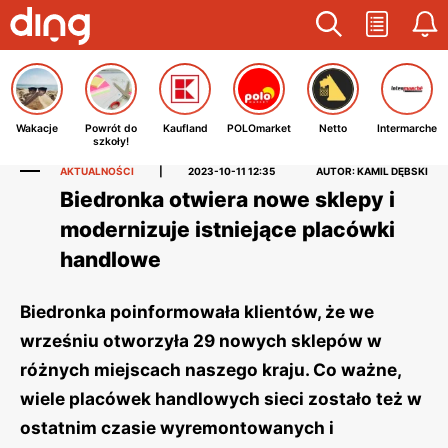
Wakacje
Powrót do
Kaufland
POLOmarket
Netto
Intermarche
szkoły!
AKTUALNOŚCI
|
2023-10-11 12:35
AUTOR: KAMIL DĘBSKI
Biedronka otwiera nowe sklepy i
modernizuje istniejące placówki
handlowe
Biedronka poinformowała klientów, że we
wrześniu otworzyła 29 nowych sklepów w
różnych miejscach naszego kraju. Co ważne,
wiele placówek handlowych sieci zostało też w
ostatnim czasie wyremontowanych i