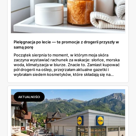
Pielęgnacja po lecie — te promocje z drogerii przyszły w
samą porę
Początek sierpnia to moment, w którym moja skóra
zaczyna wystawiać rachunek za wakacje: słońce, morska
woda, klimatyzacja w biurze. Znacie to. Zamiast kupować
pół drogerii na oślep, przejrzałam aktualne gazetki i
wybrałam siedem kosmetyków, które składają się na
sensowny plan regeneracji — od peelingu za 21,95 zł po
dermokosmetyki Vichy. Wszystkie ceny sprawdziłam w
ofertach, terminy też.
AKTUALNOŚCI