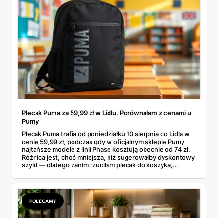
Plecak Puma za 59,99 zł w Lidlu. Porównałam z cenami u
Pumy
Plecak Puma trafia od poniedziałku 10 sierpnia do Lidla w
cenie 59,99 zł, podczas gdy w oficjalnym sklepie Pumy
najtańsze modele z linii Phase kosztują obecnie od 74 zł.
Różnica jest, choć mniejsza, niż sugerowałby dyskontowy
szyld — dlatego zanim rzuciłam plecak do koszyka,
rozłożyłam ceny na czynniki pierwsze. Poniżej cała
rozpiska: co dokładnie sprzedaje Lidl, ile kosztują
odpowiedniki u producenta i komu ten zakup naprawdę
się opłaci.
POLECAMY