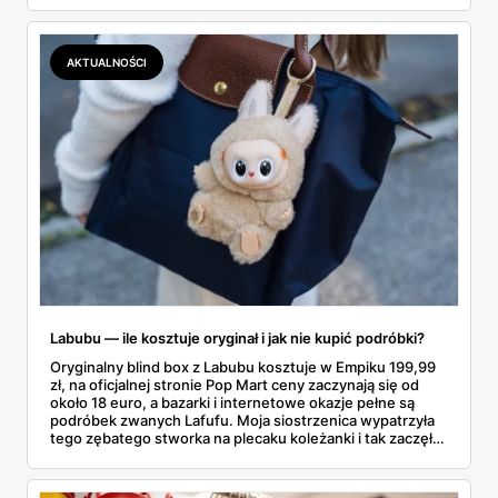
najszybciej rosnący sport w Polsce: kortów przybywa
lawinowo, a chętnych jeszcze szybciej. Sprawdziłam, co
dokładnie dostajemy za te pieniądze i komu taka rakieta
AKTUALNOŚCI
faktycznie wystarczy.
Labubu — ile kosztuje oryginał i jak nie kupić podróbki?
Oryginalny blind box z Labubu kosztuje w Empiku 199,99
zł, na oficjalnej stronie Pop Mart ceny zaczynają się od
około 18 euro, a bazarki i internetowe okazje pełne są
podróbek zwanych Lafufu. Moja siostrzenica wypatrzyła
tego zębatego stworka na plecaku koleżanki i tak zaczęło
się rodzinne śledztwo: co to właściwie jest, ile naprawdę
kosztuje i po czym poznać, że sprzedawca nie wciska nam
podróbki. Spisałam wszystko, czego się dowiedziałam —