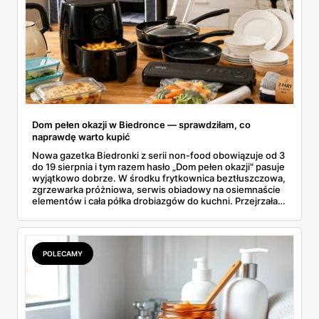
Dom pełen okazji w Biedronce — sprawdziłam, co
naprawdę warto kupić
Nowa gazetka Biedronki z serii non-food obowiązuje od 3
do 19 sierpnia i tym razem hasło „Dom pełen okazji" pasuje
wyjątkowo dobrze. W środku frytkownica beztłuszczowa,
zgrzewarka próżniowa, serwis obiadowy na osiemnaście
elementów i cała półka drobiazgów do kuchni. Przejrzałam
wszystkie strony i wybrałam to, po co sama ustawiłabym
się przy półce z samego rana.
POLECAMY