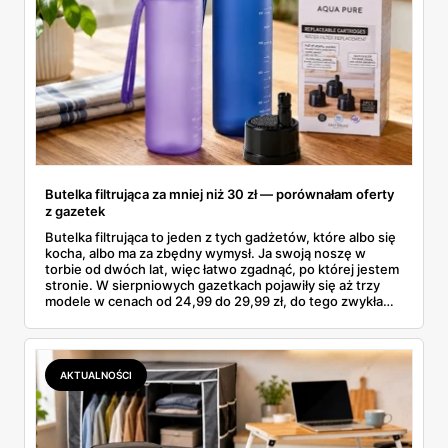
Butelka filtrująca za mniej niż 30 zł — porównałam oferty
z gazetek
Butelka filtrująca to jeden z tych gadżetów, które albo się
kocha, albo ma za zbędny wymysł. Ja swoją noszę w
torbie od dwóch lat, więc łatwo zgadnąć, po której jestem
stronie. W sierpniowych gazetkach pojawiły się aż trzy
modele w cenach od 24,99 do 29,99 zł, do tego zwykła
butelka za 14,99 zł dla nieprzekonanych. Sprawdziłam
wszystkie oferty i policzyłam, kiedy taki zakup faktycznie
się opłaca.
AKTUALNOŚCI