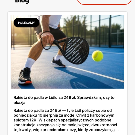
Blog
POLECAMY
Rakieta do padla w Lidlu za 249 zł. Sprawdziłam, czy to
okazja
Rakieta do padla za 249 zł — tyle Lidl policzy sobie od
poniedziałku 10 sierpnia za model Crivit z karbonowym
splotem 12K. W sklepach specjalistycznych podobne
konstrukcje zaczynają się od mniej więcej dwukrotności
tej kwoty, więc przecierałam oczy, kiedy zobaczyłam ją w
gazetce między dresami a wkrętarką. Padel to dziś