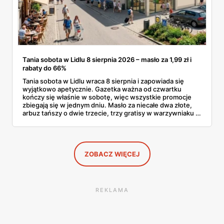
Tania sobota w Lidlu 8 sierpnia 2026 – masło za 1,99 zł i
rabaty do 66%
Tania sobota w Lidlu wraca 8 sierpnia i zapowiada się
wyjątkowo apetycznie. Gazetka ważna od czwartku
kończy się właśnie w sobotę, więc wszystkie promocje
zbiegają się w jednym dniu. Masło za niecałe dwa złote,
arbuz tańszy o dwie trzecie, trzy gratisy w warzywniaku i
jedna oferta działająca wyłącznie w sobotę. Przejrzałam
całą sobotnią gazetkę Lidla strona po stronie i wybrałam
to, co naprawdę się opłaca.
ZOBACZ WIĘCEJ
REKLAMA