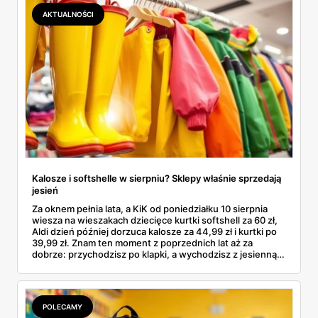
łącznie z jedną wpadką, o której za chwilę.
AKTUALNOŚCI
Kalosze i softshelle w sierpniu? Sklepy właśnie sprzedają
jesień
Za oknem pełnia lata, a KiK od poniedziałku 10 sierpnia
wiesza na wieszakach dziecięce kurtki softshell za 60 zł,
Aldi dzień później dorzuca kalosze za 44,99 zł i kurtki po
39,99 zł. Znam ten moment z poprzednich lat aż za
dobrze: przychodzisz po klapki, a wychodzisz z jesienną
garderobą dla całej rodziny. Sprawdziłam, co dokładnie
pojawi się w gazetkach w przyszłym tygodniu i czy jest
sens kupować jesień, zanim skończą się wakacje.
POLECAMY