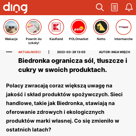
Wakacje
Powrót do
Kaufland
POLOmarket
Netto
Intermarche
szkoły!
AKTUALNOŚCI
|
2023-03-29 13:05
AUTOR: INGA WIĘCH
Biedronka ogranicza sól, tłuszcze i
cukry w swoich produktach.
Polacy zwracają coraz większą uwagę na
jakość i skład produktów spożywczych. Sieci
handlowe, takie jak Biedronka, stawiają na
oferowanie zdrowych i ekologicznych
produktów marki własnej. Co się zmieniło w
ostatnich latach?