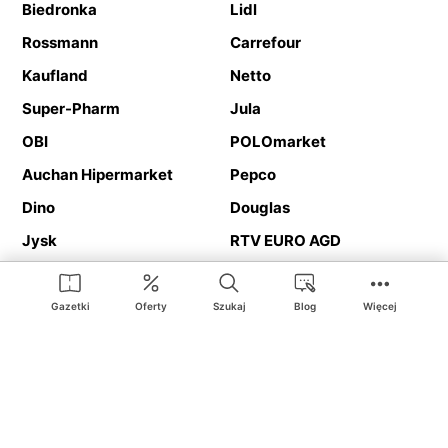
Biedronka
Lidl
Rossmann
Carrefour
Kaufland
Netto
Super-Pharm
Jula
OBI
POLOmarket
Auchan Hipermarket
Pepco
Dino
Douglas
Jysk
RTV EURO AGD
Action
Media Expert
Deichmann
Media Markt
Gazetki
Oferty
Szukaj
Blog
Więcej
Ding.pl to serwis internetowy prezentujący
gazetki promocyjne
oraz
katalogi
sklepów i dużych sieci handlowych. Dzięki
geolokalizacji otrzymasz przede wszystkim oferty sklepów, z
Twojego bliskiego otoczenia. Dodatkowo na stronie znajdziesz
adresy sklepów, więc w trakcie podróży bez problemu trafisz do
ulubionego sklepu.