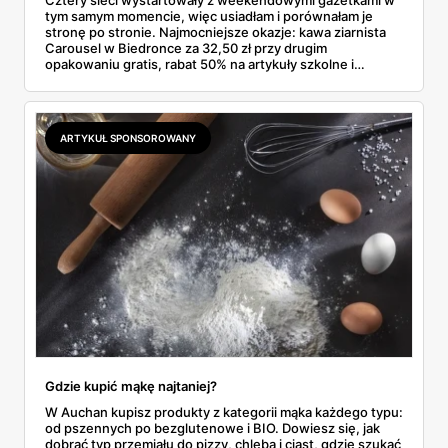
Cztery sieci wystartowały z weekendowymi gazetkami w
tym samym momencie, więc usiadłam i porównałam je
stronę po stronie. Najmocniejsze okazje: kawa ziarnista
Carousel w Biedronce za 32,50 zł przy drugim
opakowaniu gratis, rabat 50% na artykuły szkolne i
przemysłowe przy zakupie trzech sztuk oraz banany po
2,99 zł za kilogram, ale wyłącznie w sobotę z aplikacją. Aldi
odpowiada masłem za 2,99 zł. Werdykt w skrócie:
najwięcej wyciśniesz z Biedronki, po świeże warzywa jedź
ARTYKUŁ SPONSOROWANY
do Aldi.
Gdzie kupić mąkę najtaniej?
W Auchan kupisz produkty z kategorii mąka każdego typu:
od pszennych po bezglutenowe i BIO. Dowiesz się, jak
dobrać typ przemiału do pizzy, chleba i ciast, gdzie szukać