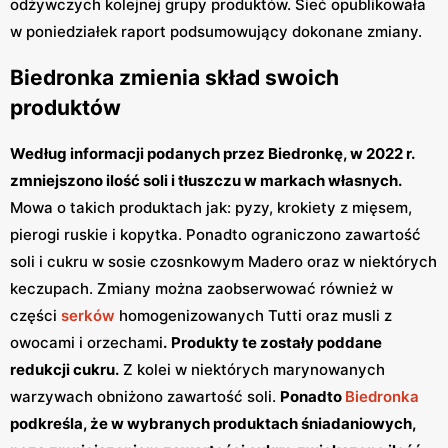
odżywczych kolejnej grupy produktów. Sieć opublikowała
w poniedziałek raport podsumowujący dokonane zmiany.
Biedronka zmienia skład swoich
produktów
Według informacji podanych przez Biedronkę, w 2022 r.
zmniejszono ilość soli i tłuszczu w markach własnych.
Mowa o takich produktach jak: pyzy, krokiety z mięsem,
pierogi ruskie i kopytka. Ponadto ograniczono zawartość
soli i cukru w sosie czosnkowym Madero oraz w niektórych
keczupach. Zmiany można zaobserwować również w
części
serków
homogenizowanych Tutti oraz musli z
owocami i orzechami
.
Produkty te zostały poddane
redukcji cukru.
Z kolei w niektórych marynowanych
warzywach obniżono zawartość soli.
Ponadto
Biedronka
podkreśla, że w wybranych produktach śniadaniowych,