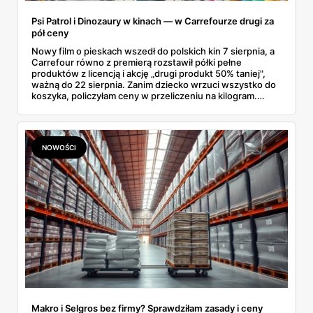
Psi Patrol i Dinozaury w kinach — w Carrefourze drugi za
pół ceny
Nowy film o pieskach wszedł do polskich kin 7 sierpnia, a
Carrefour równo z premierą rozstawił półki pełne
produktów z licencją i akcję „drugi produkt 50% taniej",
ważną do 22 sierpnia. Zanim dziecko wrzuci wszystko do
koszyka, policzyłam ceny w przeliczeniu na kilogram.
Wnioski? Krem orzechowy z paluszkami za 3,49 zł to
prawie 140 zł za kilogram, ale lody do mrożenia i rurki
waflowe bronią się nawet bez rabatu.
NOWOŚCI
Makro i Selgros bez firmy? Sprawdziłam zasady i ceny