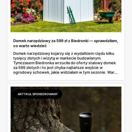
Domek narzędziowy za 599 zł z Biedronki — sprawdziłam,
co warto wiedzieć
Domek narzędziowy kojarzy się z wydatkiem rzędu kilku
tysięcy złotych i wizytą w markecie budowlanym.
Tymczasem Biedronka wrzuciła do oferty stalowy domek
za 599 złotych i to jest chyba najtańsze wejście w
ogrodowy schowek, jakie widziałam w tym sezonie. Warto
wiedzieć trzy rzeczy: czym różnią się materiały, czy taki
obiekt trzeba gdzieś zgłaszać i jak przygotować miejsce,
żeby konstrukcja nie odleciała przy pierwszej jesiennej
wichurze.
ARTYKUŁ SPONSOROWANY