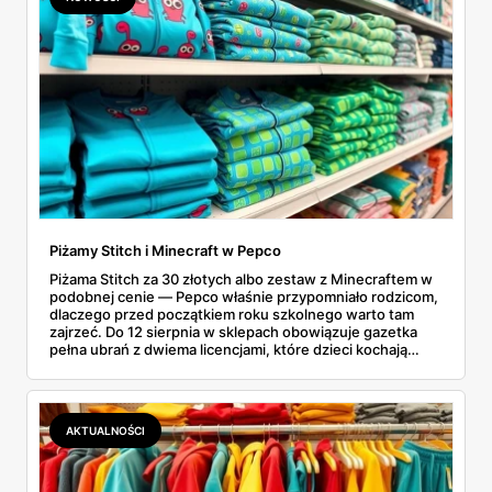
Piżamy Stitch i Minecraft w Pepco
Piżama Stitch za 30 złotych albo zestaw z Minecraftem w
podobnej cenie — Pepco właśnie przypomniało rodzicom,
dlaczego przed początkiem roku szkolnego warto tam
zajrzeć. Do 12 sierpnia w sklepach obowiązuje gazetka
pełna ubrań z dwiema licencjami, które dzieci kochają
chyba najmocniej. Zanim ruszyłam na zakupy, porównałam
ceny z Sinsay, Reserved i H&M. I powiem szczerze:
różnice bywają większe, niż się spodziewałam. Sprawdź,
co dokładnie znajdziesz na półkach i dlaczego lepiej się
AKTUALNOŚCI
pospieszyć.