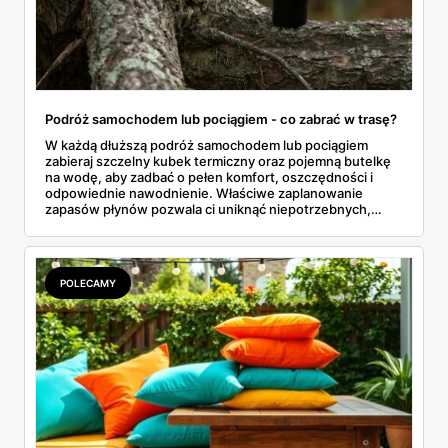
Podróż samochodem lub pociągiem - co zabrać w trasę?
W każdą dłuższą podróż samochodem lub pociągiem
zabieraj szczelny kubek termiczny oraz pojemną butelkę
na wodę, aby zadbać o pełen komfort, oszczędności i
odpowiednie nawodnienie. Właściwe zaplanowanie
zapasów płynów pozwala ci uniknąć niepotrzebnych,
drogich postojów na stacjach benzynowych czy
kupowania przepłaconych napojów w wagonach
restauracyjnych. Połączenie funkcji, jakie oferuje dobrze
izolujący kubek termiczny z gorącą kawą oraz niezawodna
POLECAMY
butelka na wodę, tworzy idealny, podróżny zestaw. Dzięki
niemu wielogodzinne przemieszczanie się z miejsca na
miejsce staje się znacznie przyjemniejsze, a my zyskujemy
pewność, że nasze ulubione napoje są zawsze pod ręką.