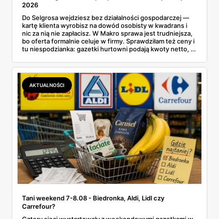
2026
Do Selgrosa wejdziesz bez działalności gospodarczej —
kartę klienta wyrobisz na dowód osobisty w kwadrans i
nic za nią nie zapłacisz. W Makro sprawa jest trudniejsza,
bo oferta formalnie celuje w firmy. Sprawdziłam też ceny i
tu niespodzianka: gazetki hurtowni podają kwoty netto, a
przy kasie doliczany jest VAT. Co więcej, hurt wcale nie
zawsze wygrywa — ta sama kawa ziarnista kosztuje w
Makro ponad dwa razy więcej niż w weekendowej
promocji dyskontu.
AKTUALNOŚCI
Tani weekend 7-8.08 - Biedronka, Aldi, Lidl czy
Carrefour?