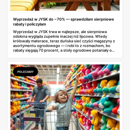
Wyprzedaż w JYSK do −70% — sprawdziłam sierpniowe
rabaty i policzyłam
Wyprzedaż w JYSK trwa w najlepsze, ale sierpniowa
odsłona wygląda zupełnie inaczej niż lipcowa. Wtedy
królowały materace, teraz duńska sieć czyści magazyny z
asortymentu ogrodowego — i robi to z rozmachem, bo
rabaty sięgają 70 procent, a stoły ogrodowe potaniały o
ponad tysiąc złotych. Przejrzałam aktualną ofertę
wyprzedażową pozycja po pozycji i wybrałam rzeczy, przy
których przecena jest realna, a nie tylko marketingowa.
Kilka z nich kończy się szybciej, niż zapowiada kalendarz.
POLECAMY