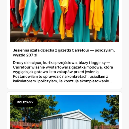
Jesienna szafa dziecka z gazetki Carrefour — policzyłam,
wyszło 207 zł
Dresy dziecięce, kurtka przejściowa, bluzy i legginsy —
Carrefour właśnie wystartował z gazetką modową, która
wygląda jak gotowa lista zakupów przed jesienią.
Postanowiłam to sprawdzić na konkretach: usiadłam z
kalkulatorem i policzyłam, ile kosztuje skompletowanie
całej jesiennej szafy dziecka z jednej gazetki. Wyszło
niecałe 207 złotych za siedem rzeczy, od t-shirtu po
kurtkę. A dla starszaków są jeszcze markowe dresy Puma
i Everlast w cenach, które miło zaskakują.
POLECAMY